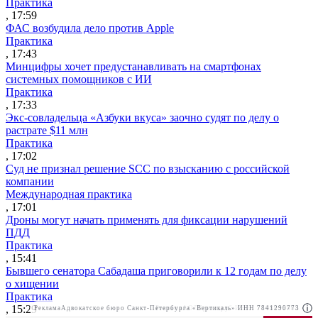
Практика
, 17:59
ФАС возбудила дело против Apple
Практика
, 17:43
Минцифры хочет предустанавливать на смартфонах
системных помощников с ИИ
Практика
, 17:33
Экс-совладельца «Азбуки вкуса» заочно судят по делу о
растрате $11 млн
Практика
, 17:02
Суд не признал решение SCC по взысканию с российской
компании
Международная практика
, 17:01
Дроны могут начать применять для фиксации нарушений
ПДД
Практика
, 15:41
Бывшего сенатора Сабадаша приговорили к 12 годам по делу
о хищении
Практика
, 15:29
Реклама
Адвокатское бюро Санкт-Петербурга «Вертикаль» ИНН 7841290773
Реклама
АО"Право.ру" ИНН: 7708095468