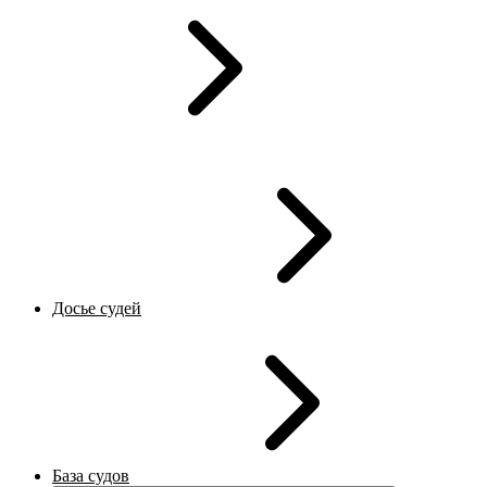
Досье судей
База судов