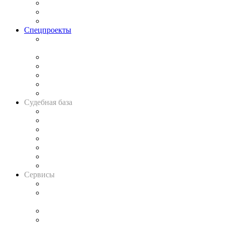
Рынок юридических услуг
Юридическое сообщество
Важнейшие правовые темы в прессе
Спецпроекты
Подкаст «В здравом уме
и твёрдой памяти»
Legal Design
Банкротная панорама
Советы для литигаторов
Сговоры на торгах
Авто
Судебная база
Картотека арбитражных дел
Решения арбитражных судов
Календарь рассмотрения арбитражных дел
Досье судей
Информация о судах
RSS лента новостей
Вакансии для юристов
Сервисы
Справочно-правовая система
Casebook: мониторинг дел
и компаний
Caselook: поиск и анализ практики
CASE.ONE: управление юридической службой