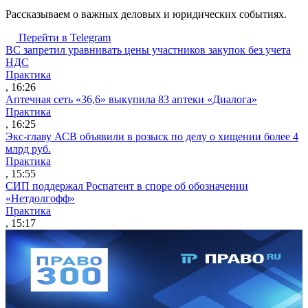
Рассказываем о важных деловых и юридических событиях.
Перейти в Telegram
ВС запретил уравнивать цены участников закупок без учета
НДС
Практика
, 16:26
Аптечная сеть «36,6» выкупила 83 аптеки «Диалога»
Практика
, 16:25
Экс-главу АСВ объявили в розыск по делу о хищении более 4
млрд руб.
Практика
, 15:55
СИП поддержал Роспатент в споре об обозначении
«Нетдолгофф»
Практика
, 15:17