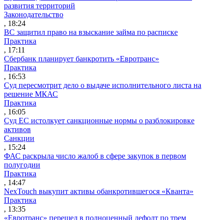
развития территорий
Законодательство
, 18:24
ВС защитил право на взыскание займа по расписке
Практика
, 17:11
Сбербанк планирует банкротить «Евротранс»
Практика
, 16:53
Суд пересмотрит дело о выдаче исполнительного листа на
решение МКАС
Практика
, 16:05
Суд ЕС истолкует санкционные нормы о разблокировке
активов
Санкции
, 15:24
ФАС раскрыла число жалоб в сфере закупок в первом
полугодии
Практика
, 14:47
NexTouch выкупит активы обанкротившегося «Кванта»
Практика
, 13:35
«Евротранс» перешел в полноценный дефолт по трем