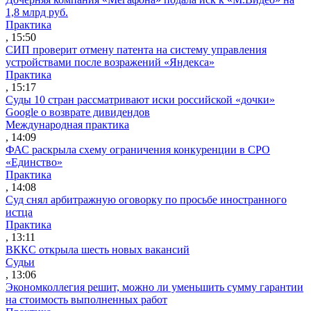
1,8 млрд руб.
Практика
, 15:50
СИП проверит отмену патента на систему управления
устройствами после возражений «Яндекса»
Практика
, 15:17
Суды 10 стран рассматривают иски российской «дочки»
Google о возврате дивидендов
Международная практика
, 14:09
ФАС раскрыла схему ограничения конкуренции в СРО
«Единство»
Практика
, 14:08
Суд снял арбитражную оговорку по просьбе иностранного
истца
Практика
, 13:11
ВККС открыла шесть новых вакансий
Судьи
, 13:06
Экономколлегия решит, можно ли уменьшить сумму гарантии
на стоимость выполненных работ