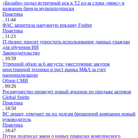
«Билайн» подал встречный иск к Т2 из-за слова «микс» в
названии бренда мультиподписки
Практика
, 11:44
ФАС запретила наружную рекламу Fonbet
Практика
, 11:23
IT-бизнес просит упростить использование данных граждан
для обучения ИИ
Законодательство
, 10:59
Утренний обзор за 6 августа: ужесточение закупок
иностранной техники и рост рынка M&A за счет
национализации
Обзор СМИ
, 09:26
Росимущество проведет новый аукцион по продаже активов
Global Spirits
Практика
, 18:50
ВС решит, отвечает ли по долгам брошенной компании новый
руководитель
Практика
, 18:47
Путин подписал закон о новых правилах комплексного