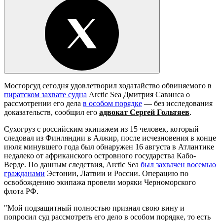
Мосгорсуд сегодня удовлетворил ходатайство обвиняемого в
пиратском захвате судна
Arctic Sea Дмитрия Савинса о
рассмотрении его дела
в особом порядке
— без исследования
доказательств, сообщил его
адвокат Сергей Гольтяев
.
Сухогруз с российским экипажем из 15 человек, который
следовал из Финляндии в Алжир, после исчезновения в конце
июля минувшего года был обнаружен 16 августа в Атлантике
недалеко от африканского островного государства Кабо-
Верде. По данным следствия, Arctic Sea
был захвачен восемью
гражданами
Эстонии, Латвии и России. Операцию по
освобождению экипажа провели моряки Черноморского
флота РФ.
"Мой подзащитный полностью признал свою вину и
попросил суд рассмотреть его дело в особом порядке, то есть