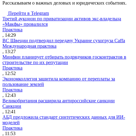
Рассказываем о важных деловых и юридических событиях.
Перейти в Telegram
Третий аукцион по приватизации активов экс-владельца
«Макфы» провалился
Практика
, 14:29
ВС Швеции подтвердил передачу Украине сухогруза Caffa
Международная практика
, 13:27
Минфин планирует отбирать подрядчиков госконтрактов в
строительстве по их репутации
Практика
, 12:52
Экономколлегия защитила компанию от переплаты за
пользование землей
Практика
, 12:43
Великобритания расширила антироссийские санкции
Санкции
, 12:41
АБД предложила стандарт синтетических данных для ИИ-
моделей
Практика
, 11:53