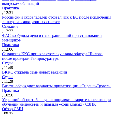
выпускам облигаций
Практика
, 12:31
Российский судовладелец отозвал иск к ЕС после исключения
танкера из санкционных списков
Санкции
, 12:23
ФАС возбудила дело из-за ограничений при страховании
заемщиков
Практика
, 12:06
Самарская ККС приняла отставку главы облсуда Шилова
после проверки Генпрокуратуры
Судьи
, 11:48
ВККС открыла семь новых вакансий
Судьи
, 11:28
Власти обсуждают варианты приватизации «Сирены-Трэвел»
Практика
, 10:50
Утренний обзор за 5 августа: поправки о защите контента при
обучении нейросетей и правила «социальных» СЗПК
Обзор СМИ
, 09:37