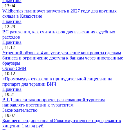
Практика
, 13:04
Wildberries планирует запустить в 2027 году два крупных
склада в Казахстане
Практика
, 12:29
ВС разъяснил, как считать срок для взыскания судебных
расходов
Практика
, 11:12
Утренний обзор за 4 августа: усиление контроля за сделкам
бизнеса и ограничение доступа к банкам через иностранные
браузеры
Обзор СМИ
, 10:12
«Промомеду» отказали в принудительной лицензии на
препарат для терапии ВИЧ
Практика
, 19:21
В ГД внесли законопроект, разрешающий туристам
направлять претензии к турагентам
Законодательство
, 19:07
Бывшего гендиректора «Облкоммунэнерго» подозревают в
хищении 1 млрд руб.