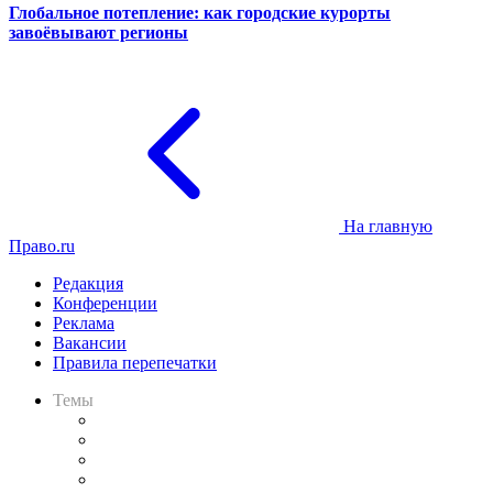
Глобальное потепление: как городские курорты
завоёвывают регионы
На главную
Право.ru
Редакция
Конференции
Реклама
Вакансии
Правила перепечатки
Темы
Практика
Законодательство
Процесс
Исследования