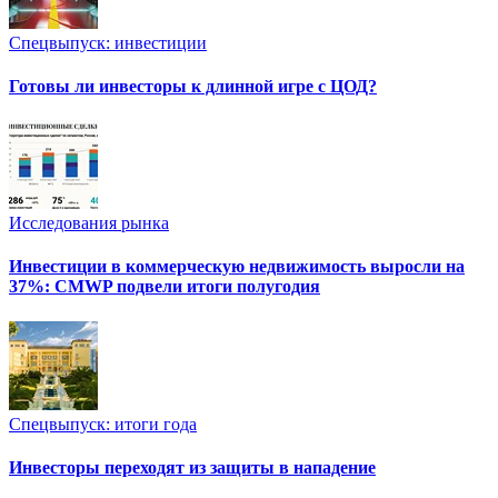
Спецвыпуск: инвестиции
Готовы ли инвесторы к длинной игре с ЦОД?
Исследования рынка
Инвестиции в коммерческую недвижимость выросли на
37%: CMWP подвели итоги полугодия
Спецвыпуск: итоги года
Инвесторы переходят из защиты в нападение