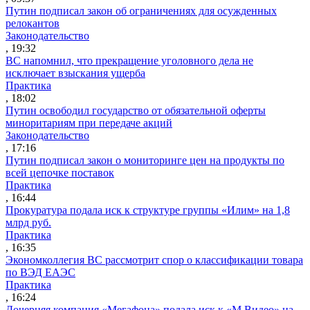
Путин подписал закон об ограничениях для осужденных
релокантов
Законодательство
, 19:32
ВС напомнил, что прекращение уголовного дела не
исключает взыскания ущерба
Практика
, 18:02
Путин освободил государство от обязательной оферты
миноритариям при передаче акций
Законодательство
, 17:16
Путин подписал закон о мониторинге цен на продукты по
всей цепочке поставок
Практика
, 16:44
Прокуратура подала иск к структуре группы «Илим» на 1,8
млрд руб.
Практика
, 16:35
Экономколлегия ВС рассмотрит спор о классификации товара
по ВЭД ЕАЭС
Практика
, 16:24
Дочерняя компания «Мегафона» подала иск к «М.Видео» на