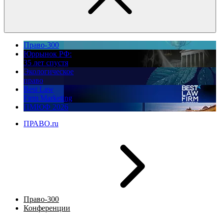
Право-300
Юррынок РФ:
35 лет спустя
Экологическое
право
Best Law
Firm Marketing
ПМЮФ 2026
ПРАВО.ru
Право-300
Конференции