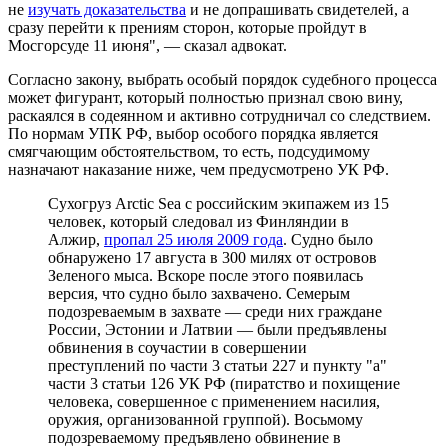
не
изучать доказательства
и не допрашивать свидетелей, а
сразу перейти к прениям сторон, которые пройдут в
Мосгорсуде 11 июня", — сказал адвокат.
Согласно закону, выбрать особый порядок судебного процесса
может фигурант, который полностью признал свою вину,
раскаялся в содеянном и активно сотрудничал со следствием.
По нормам УПК РФ, выбор особого порядка является
смягчающим обстоятельством, то есть, подсудимому
назначают наказание ниже, чем предусмотрено УК РФ.
Cухогруз Arctic Sea с российским экипажем из 15
человек, который следовал из Финляндии в
Алжир,
пропал 25 июля 2009 года
. Судно было
обнаружено 17 августа в 300 милях от островов
Зеленого мыса. Вскоре после этого появилась
версия, что судно было захвачено. Семерым
подозреваемым в захвате — среди них граждане
России, Эстонии и Латвии — были предъявлены
обвинения в соучастии в совершении
преступлений по части 3 статьи 227 и пункту "а"
части 3 статьи 126 УК РФ (пиратство и похищение
человека, совершенное с применением насилия,
оружия, организованной группой). Восьмому
подозреваемому предъявлено обвинение в