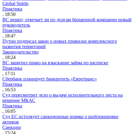
Global Spirits
Практика
, 18:50
ВС решит, отвечает ли по долгам брошенной компании новый
руководитель
Практика
, 18:47
Путин подписал закон о новых правилах комплексного
развития территорий
Законодательство
, 18:24
ВС защитил право на взыскание займа по расписке
Практика
, 17:11
Сбербанк планирует банкротить «Евротранс»
Практика
, 16:53
Суд пересмотрит дело о выдаче исполнительного листа на
решение МКАС
Практика
, 16:05
Суд ЕС истолкует санкционные нормы о разблокировке
активов
Санкции
, 15:24