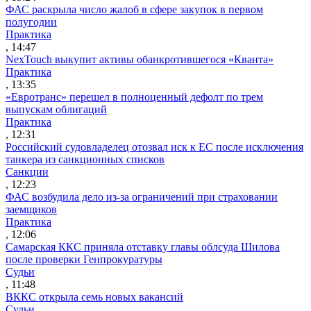
ФАС раскрыла число жалоб в сфере закупок в первом
полугодии
Практика
, 14:47
NexTouch выкупит активы обанкротившегося «Кванта»
Практика
, 13:35
«Евротранс» перешел в полноценный дефолт по трем
выпускам облигаций
Практика
, 12:31
Российский судовладелец отозвал иск к ЕС после исключения
танкера из санкционных списков
Санкции
, 12:23
ФАС возбудила дело из-за ограничений при страховании
заемщиков
Практика
, 12:06
Самарская ККС приняла отставку главы облсуда Шилова
после проверки Генпрокуратуры
Судьи
, 11:48
ВККС открыла семь новых вакансий
Судьи