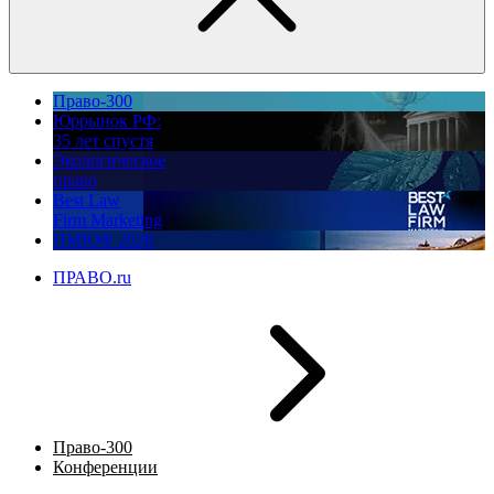
Право-300
Юррынок РФ:
35 лет спустя
Экологическое
право
Best Law
Firm Marketing
ПМЮФ 2026
ПРАВО.ru
Право-300
Конференции