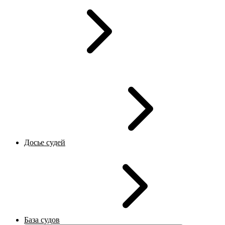
Досье судей
База судов