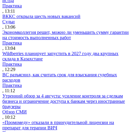
истца
Практика
, 13:11
ВККС открыла шесть новых вакансий
Судьи
, 13:06
Экономколлегия решит, можно ли уменьшить сумму гарантии
на стоимость выполненных работ
Практика
, 13:04
Wildberries планирует запустить в 2027 году два крупных
склада в Казахстане
Практика
, 12:29
ВС разъяснил, как считать срок для взыскания судебных
расходов
Практика
, 11:12
Утренний обзор за 4 августа: усиление контроля за сделкам
бизнеса и ограничение доступа к банкам через иностранные
браузеры
Обзор СМИ
, 10:12
«Промомеду» отказали в принудительной лицензии на
препарат для терапии ВИЧ