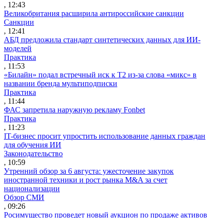
, 12:43
Великобритания расширила антироссийские санкции
Санкции
, 12:41
АБД предложила стандарт синтетических данных для ИИ-
моделей
Практика
, 11:53
«Билайн» подал встречный иск к Т2 из-за слова «микс» в
названии бренда мультиподписки
Практика
, 11:44
ФАС запретила наружную рекламу Fonbet
Практика
, 11:23
IT-бизнес просит упростить использование данных граждан
для обучения ИИ
Законодательство
, 10:59
Утренний обзор за 6 августа: ужесточение закупок
иностранной техники и рост рынка M&A за счет
национализации
Обзор СМИ
, 09:26
Росимущество проведет новый аукцион по продаже активов