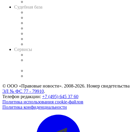
Авто
Судебная база
Картотека арбитражных дел
Решения арбитражных судов
Календарь рассмотрения арбитражных дел
Досье судей
Информация о судах
RSS лента новостей
Вакансии для юристов
Сервисы
Справочно-правовая система
Casebook: мониторинг дел
и компаний
Caselook: поиск и анализ практики
CASE.ONE: управление юридической службой
© ООО «Правовые новости». 2008-2026.
Номер свидетельства
ЭЛ № ФС 77 - 79910
.
Телефон редакции:
+7 (495) 645 37 60
Политика использования cookie-файлов
Политика конфиденциальности