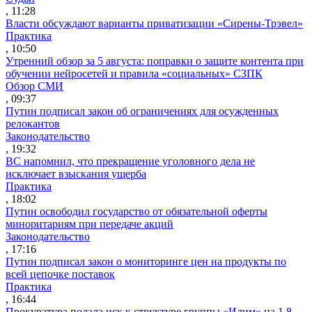
, 11:28
Власти обсуждают варианты приватизации «Сирены-Трэвел»
Практика
, 10:50
Утренний обзор за 5 августа: поправки о защите контента при
обучении нейросетей и правила «социальных» СЗПК
Обзор СМИ
, 09:37
Путин подписал закон об ограничениях для осужденных
релокантов
Законодательство
, 19:32
ВС напомнил, что прекращение уголовного дела не
исключает взыскания ущерба
Практика
, 18:02
Путин освободил государство от обязательной оферты
миноритариям при передаче акций
Законодательство
, 17:16
Путин подписал закон о мониторинге цен на продукты по
всей цепочке поставок
Практика
, 16:44
Прокуратура подала иск к структуре группы «Илим» на 1,8