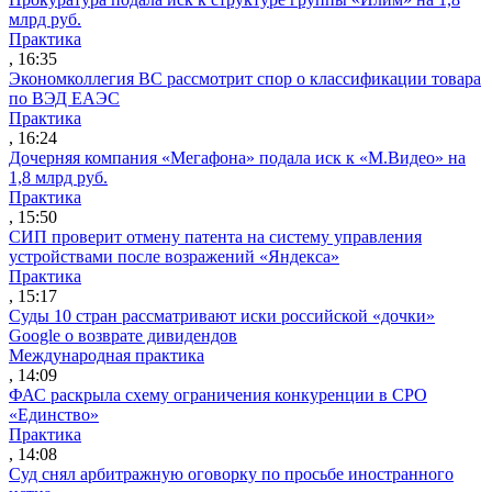
млрд руб.
Практика
, 16:35
Экономколлегия ВС рассмотрит спор о классификации товара
по ВЭД ЕАЭС
Практика
, 16:24
Дочерняя компания «Мегафона» подала иск к «М.Видео» на
1,8 млрд руб.
Практика
, 15:50
СИП проверит отмену патента на систему управления
устройствами после возражений «Яндекса»
Практика
, 15:17
Суды 10 стран рассматривают иски российской «дочки»
Google о возврате дивидендов
Международная практика
, 14:09
ФАС раскрыла схему ограничения конкуренции в СРО
«Единство»
Практика
, 14:08
Суд снял арбитражную оговорку по просьбе иностранного