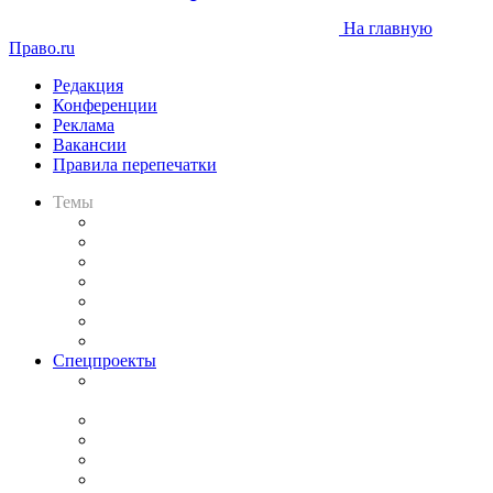
На главную
Право.ru
Редакция
Конференции
Реклама
Вакансии
Правила перепечатки
Темы
Практика
Законодательство
Процесс
Исследования
Рынок юридических услуг
Юридическое сообщество
Важнейшие правовые темы в прессе
Спецпроекты
Подкаст «В здравом уме
и твёрдой памяти»
Legal Design
Банкротная панорама
Советы для литигаторов
Сговоры на торгах