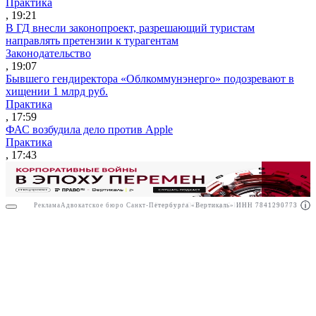
Практика
, 19:21
В ГД внесли законопроект, разрешающий туристам
направлять претензии к турагентам
Законодательство
, 19:07
Бывшего гендиректора «Облкоммунэнерго» подозревают в
хищении 1 млрд руб.
Практика
, 17:59
ФАС возбудила дело против Apple
Практика
, 17:43
Реклама
Адвокатское бюро Санкт-Петербурга «Вертикаль» ИНН 7841290773
Реклама
АО"Право.ру" ИНН: 7708095468