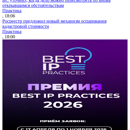
ВС уточнил, когда дело можно пересмотреть по вновь
открывшимся обстоятельствам
Практика
, 18:06
Росреестр предложил новый механизм оспаривания
кадастровой стоимости
Практика
, 18:00