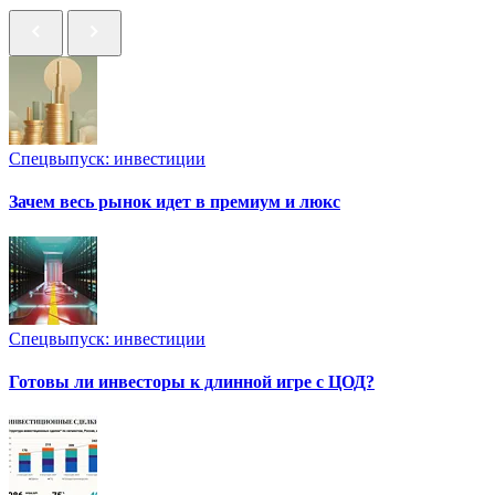
Спецвыпуск: инвестиции
Зачем весь рынок идет в премиум и люкс
Спецвыпуск: инвестиции
Готовы ли инвесторы к длинной игре с ЦОД?