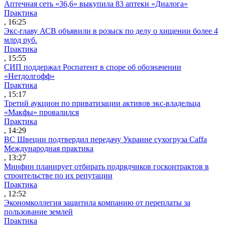
Аптечная сеть «36,6» выкупила 83 аптеки «Диалога»
Практика
, 16:25
Экс-главу АСВ объявили в розыск по делу о хищении более 4
млрд руб.
Практика
, 15:55
СИП поддержал Роспатент в споре об обозначении
«Нетдолгофф»
Практика
, 15:17
Третий аукцион по приватизации активов экс-владельца
«Макфы» провалился
Практика
, 14:29
ВС Швеции подтвердил передачу Украине сухогруза Caffa
Международная практика
, 13:27
Минфин планирует отбирать подрядчиков госконтрактов в
строительстве по их репутации
Практика
, 12:52
Экономколлегия защитила компанию от переплаты за
пользование землей
Практика