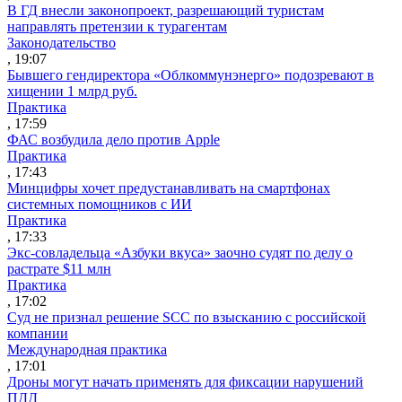
В ГД внесли законопроект, разрешающий туристам
направлять претензии к турагентам
Законодательство
, 19:07
Бывшего гендиректора «Облкоммунэнерго» подозревают в
хищении 1 млрд руб.
Практика
, 17:59
ФАС возбудила дело против Apple
Практика
, 17:43
Минцифры хочет предустанавливать на смартфонах
системных помощников с ИИ
Практика
, 17:33
Экс-совладельца «Азбуки вкуса» заочно судят по делу о
растрате $11 млн
Практика
, 17:02
Суд не признал решение SCC по взысканию с российской
компании
Международная практика
, 17:01
Дроны могут начать применять для фиксации нарушений
ПДД