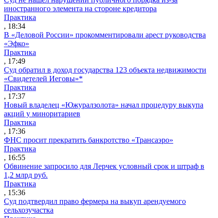
иностранного элемента на стороне кредитора
Практика
, 18:34
В «Деловой России» прокомментировали арест руководства
«Эфко»
Практика
, 17:49
Суд обратил в доход государства 123 объекта недвижимости
«Свидетелей Иеговы»*
Практика
, 17:37
Новый владелец «Южуралзолота» начал процедуру выкупа
акций у миноритариев
Практика
, 17:36
ФНС просит прекратить банкротство «Трансаэро»
Практика
, 16:55
Обвинение запросило для Лерчек условный срок и штраф в
1,2 млрд руб.
Практика
, 15:36
Суд подтвердил право фермера на выкуп арендуемого
сельхозучастка