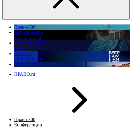
Право-300
Юррынок РФ:
35 лет спустя
Экологическое
право
Best Law
Firm Marketing
ПМЮФ 2026
ПРАВО.ru
Право-300
Конференции