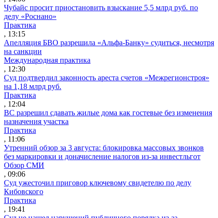
Чубайс просит приостановить взыскание 5,5 млрд руб. по
делу «Роснано»
Практика
, 13:15
Апелляция БВО разрешила «Альфа-Банку» судиться, несмотря
на санкции
Международная практика
, 12:30
Суд подтвердил законность ареста счетов «Межрегионстроя»
на 1,18 млрд руб.
Практика
, 12:04
ВС разрешил сдавать жилые дома как гостевые без изменения
назначения участка
Практика
, 11:06
Утренний обзор за 3 августа: блокировка массовых звонков
без маркировки и доначисление налогов из-за инвестльгот
Обзор СМИ
, 09:06
Суд ужесточил приговор ключевому свидетелю по делу
Кибовского
Практика
, 19:41
Суд не нашел нарушений публичного порядка из-за