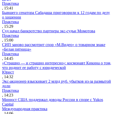
Практика
, 15:41
Бывшего сенатора Сабадаша приговорили к 12 годам по делу
о хищении
Практика
, 15:29
Суд начал банкротство партнера экс-судьи Момотова
Практика
, 15:00
СИП заново рассмотрит спор «М.Видео» о товарном знаке
«Белая пятница»
Практика
, 14:45
«Страшно — и страшно интересно»: космонавт Кикина о том,
что роднит ее работу с юридической
Юрист
, 14:32
Экс-акционер взыскивает 2 млрд руб. убытков из-за размытой
доли
Практика
, 14:23
Минюст США поддержал доводы России в споре с Yukos
Capital
Международная практика
, 14:06