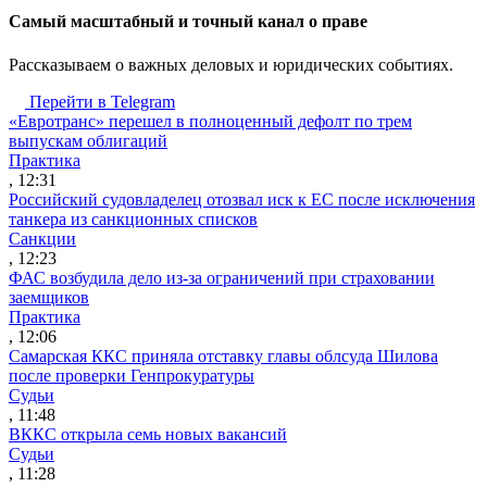
Cамый масштабный и точный канал о праве
Рассказываем о важных деловых и юридических событиях.
Перейти в Telegram
«Евротранс» перешел в полноценный дефолт по трем
выпускам облигаций
Практика
, 12:31
Российский судовладелец отозвал иск к ЕС после исключения
танкера из санкционных списков
Санкции
, 12:23
ФАС возбудила дело из-за ограничений при страховании
заемщиков
Практика
, 12:06
Самарская ККС приняла отставку главы облсуда Шилова
после проверки Генпрокуратуры
Судьи
, 11:48
ВККС открыла семь новых вакансий
Судьи
, 11:28