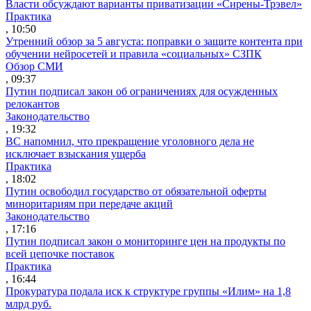
Власти обсуждают варианты приватизации «Сирены-Трэвел»
Практика
, 10:50
Утренний обзор за 5 августа: поправки о защите контента при
обучении нейросетей и правила «социальных» СЗПК
Обзор СМИ
, 09:37
Путин подписал закон об ограничениях для осужденных
релокантов
Законодательство
, 19:32
ВС напомнил, что прекращение уголовного дела не
исключает взыскания ущерба
Практика
, 18:02
Путин освободил государство от обязательной оферты
миноритариям при передаче акций
Законодательство
, 17:16
Путин подписал закон о мониторинге цен на продукты по
всей цепочке поставок
Практика
, 16:44
Прокуратура подала иск к структуре группы «Илим» на 1,8
млрд руб.