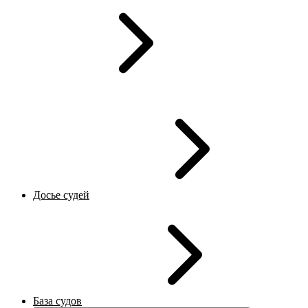
Досье судей
База судов