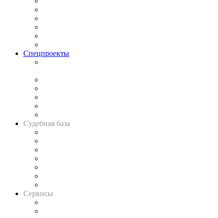
Законодательство
Процесс
Исследования
Рынок юридических услуг
Юридическое сообщество
Важнейшие правовые темы в прессе
Спецпроекты
Подкаст «В здравом уме
и твёрдой памяти»
Legal Design
Банкротная панорама
Советы для литигаторов
Сговоры на торгах
Авто
Судебная база
Картотека арбитражных дел
Решения арбитражных судов
Календарь рассмотрения арбитражных дел
Досье судей
Информация о судах
RSS лента новостей
Вакансии для юристов
Сервисы
Справочно-правовая система
Casebook: мониторинг дел