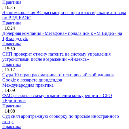
Практика
, 16:35
Экономколлегия ВС рассмотрит спор о классификации товара
по ВЭД ЕАЭС
Практика
, 16:24
Дочерняя компания «Мегафона» подала иск к «М.Видео» на
1,8 млрд руб.
Практика
, 15:50
СИП проверит отмену патента на систему управления
устройствами после возражений «Яндекса»
Практика
, 15:17
Суды 10 стран рассматривают иски российской «дочки»
Google о возврате дивидендов
Международная практика
, 14:09
ФАС раскрыла схему ограничения конкуренции в СРО
«Единство»
Практика
, 14:08
Суд снял арбитражную оговорку по просьбе иностранного
истца
Практика