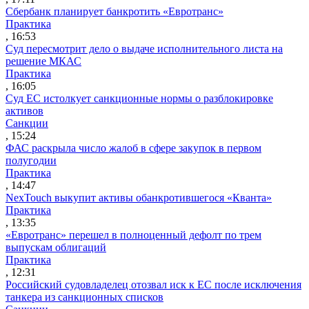
Сбербанк планирует банкротить «Евротранс»
Практика
, 16:53
Суд пересмотрит дело о выдаче исполнительного листа на
решение МКАС
Практика
, 16:05
Суд ЕС истолкует санкционные нормы о разблокировке
активов
Санкции
, 15:24
ФАС раскрыла число жалоб в сфере закупок в первом
полугодии
Практика
, 14:47
NexTouch выкупит активы обанкротившегося «Кванта»
Практика
, 13:35
«Евротранс» перешел в полноценный дефолт по трем
выпускам облигаций
Практика
, 12:31
Российский судовладелец отозвал иск к ЕС после исключения
танкера из санкционных списков