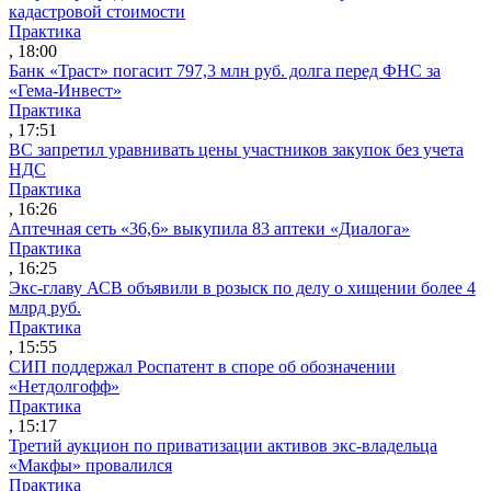
кадастровой стоимости
Практика
, 18:00
Банк «Траст» погасит 797,3 млн руб. долга перед ФНС за
«Гема-Инвест»
Практика
, 17:51
ВС запретил уравнивать цены участников закупок без учета
НДС
Практика
, 16:26
Аптечная сеть «36,6» выкупила 83 аптеки «Диалога»
Практика
, 16:25
Экс-главу АСВ объявили в розыск по делу о хищении более 4
млрд руб.
Практика
, 15:55
СИП поддержал Роспатент в споре об обозначении
«Нетдолгофф»
Практика
, 15:17
Третий аукцион по приватизации активов экс-владельца
«Макфы» провалился
Практика