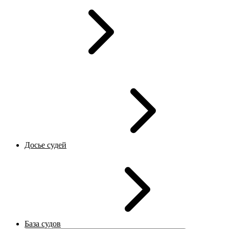
Досье судей
База судов