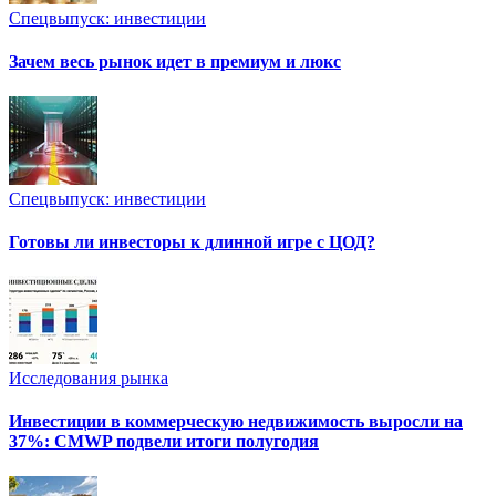
Спецвыпуск: инвестиции
Зачем весь рынок идет в премиум и люкс
Спецвыпуск: инвестиции
Готовы ли инвесторы к длинной игре с ЦОД?
Исследования рынка
Инвестиции в коммерческую недвижимость выросли на
37%: CMWP подвели итоги полугодия