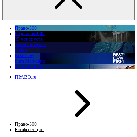
Право-300
Юррынок РФ:
35 лет спустя
Экологическое
право
Best Law
Firm Marketing
ПМЮФ 2026
ПРАВО.ru
Право-300
Конференции