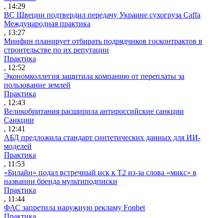
, 14:29
ВС Швеции подтвердил передачу Украине сухогруза Caffa
Международная практика
, 13:27
Минфин планирует отбирать подрядчиков госконтрактов в
строительстве по их репутации
Практика
, 12:52
Экономколлегия защитила компанию от переплаты за
пользование землей
Практика
, 12:43
Великобритания расширила антироссийские санкции
Санкции
, 12:41
АБД предложила стандарт синтетических данных для ИИ-
моделей
Практика
, 11:53
«Билайн» подал встречный иск к Т2 из-за слова «микс» в
названии бренда мультиподписки
Практика
, 11:44
ФАС запретила наружную рекламу Fonbet
Практика