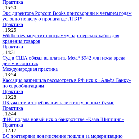
Практика
, 15:50
Экс-директора Popcorn Books приговорили к четырем годам
условно по делу о пропаганде ЛГБТ*
Практика
, 15:25
Wildberries запустит программу партнерских хабов для
хранения товаров
Практика
, 14:31
Суд в США обязал выплатить Meta* $942 млн из-за вреда
детям в соцсетях
Международная практика
, 13:54
Кассация разрешила рассмотреть в РФ иск к «Альфа-Банку»
по еврооблигациям
Практика
, 13:28
ЦБ ужесточил требования к листингу ценных бумаг
Практика
, 12:44
ФНС подала новый иск о банкротстве «Кама Шиппинг»
Практика
, 12:17
ВС подтвердил доначисление пошлин за модернизацию