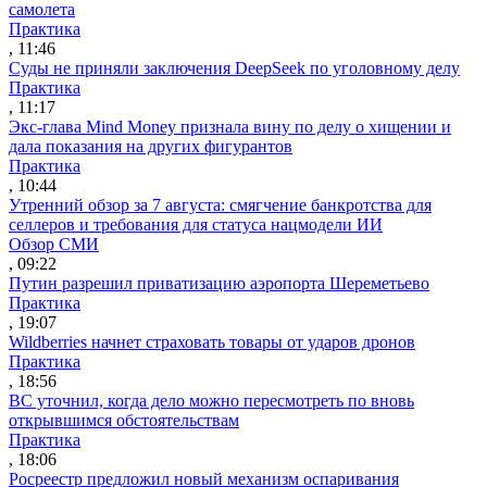
самолета
Практика
, 11:46
Суды не приняли заключения DeepSeek по уголовному делу
Практика
, 11:17
Экс-глава Mind Money признала вину по делу о хищении и
дала показания на других фигурантов
Практика
, 10:44
Утренний обзор за 7 августа: смягчение банкротства для
селлеров и требования для статуса нацмодели ИИ
Обзор СМИ
, 09:22
Путин разрешил приватизацию аэропорта Шереметьево
Практика
, 19:07
Wildberries начнет страховать товары от ударов дронов
Практика
, 18:56
ВС уточнил, когда дело можно пересмотреть по вновь
открывшимся обстоятельствам
Практика
, 18:06
Росреестр предложил новый механизм оспаривания