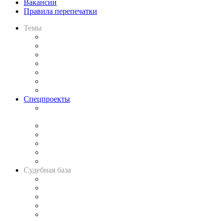
Вакансии
Правила перепечатки
Темы
Практика
Законодательство
Процесс
Исследования
Рынок юридических услуг
Юридическое сообщество
Важнейшие правовые темы в прессе
Спецпроекты
Подкаст «В здравом уме
и твёрдой памяти»
Legal Design
Банкротная панорама
Советы для литигаторов
Сговоры на торгах
Авто
Судебная база
Картотека арбитражных дел
Решения арбитражных судов
Календарь рассмотрения арбитражных дел
Досье судей
Информация о судах