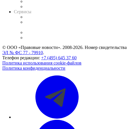
RSS лента новостей
Вакансии для юристов
Сервисы
Справочно-правовая система
Casebook: мониторинг дел
и компаний
Caselook: поиск и анализ практики
CASE.ONE: управление юридической службой
© ООО «Правовые новости». 2008-2026.
Номер свидетельства
ЭЛ № ФС 77 - 79910
.
Телефон редакции:
+7 (495) 645 37 60
Политика использования cookie-файлов
Политика конфиденциальности