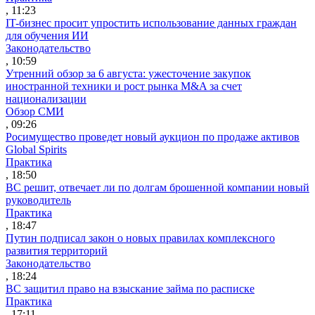
, 11:23
IT-бизнес просит упростить использование данных граждан
для обучения ИИ
Законодательство
, 10:59
Утренний обзор за 6 августа: ужесточение закупок
иностранной техники и рост рынка M&A за счет
национализации
Обзор СМИ
, 09:26
Росимущество проведет новый аукцион по продаже активов
Global Spirits
Практика
, 18:50
ВС решит, отвечает ли по долгам брошенной компании новый
руководитель
Практика
, 18:47
Путин подписал закон о новых правилах комплексного
развития территорий
Законодательство
, 18:24
ВС защитил право на взыскание займа по расписке
Практика
, 17:11