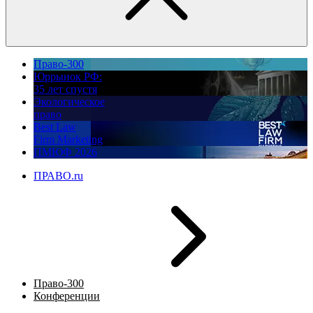
Право-300
Юррынок РФ:
35 лет спустя
Экологическое
право
Best Law
Firm Marketing
ПМЮФ 2026
ПРАВО.ru
Право-300
Конференции