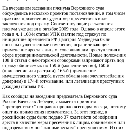
На вчерашнем заседании пленума Верховного суда
обсуждались несколько проектов постановлений, в том числе
практика применения судами мер пресечения в виде
заключения под стражу. Соответствующие разъяснения
пленум уже давал в октябре 2009 года. Однако в апреле этого
года в ч. 1 108-й статьи УПК (взятие под стражу) по
инициативе президента РФ Дмитрия Медведева были
внесены существенные изменения, ограничивающие
применение ареста к лицам, совершившим преступления в
сфере предпринимательской деятельности. Новые положения
108-й статьи с некоторыми оговорками запрещают брать под
стражу обвиняемых по 159-й (мошенничество), 160-й
(присвоение или растрата), 165-й (причинение
имущественного ущерба путем обмана или злоупотребления
доверием) и 174-й (отмывание, или легализация преступных
доходов) статьям УК.
Как сообщил на заседании председатель Верховного суда
России Вячеслав Лебедев, с момента принятия
"президентских" поправок прошло всего два месяца, поэтому
опыт их применения незначителен. За этот период в
российские суды было подано 37 ходатайств об избрании
ареста в качестве меры пресечения к лицам, обвиняемым или
подозреваемым по "экономическим" преступлениям. Из них