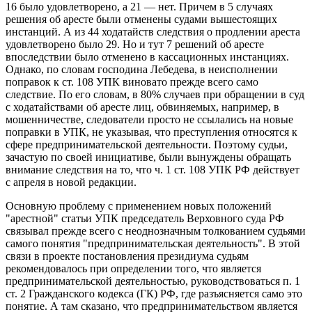
16 было удовлетворено, а 21 — нет. Причем в 5 случаях
решения об аресте были отменены судами вышестоящих
инстанций. А из 44 ходатайств следствия о продлении ареста
удовлетворено было 29. Но и тут 7 решений об аресте
впоследствии было отменено в кассационных инстанциях.
Однако, по словам господина Лебедева, в неисполнении
поправок к ст. 108 УПК виновато прежде всего само
следствие. По его словам, в 80% случаев при обращении в суд
с ходатайствами об аресте лиц, обвиняемых, например, в
мошенничестве, следователи просто не ссылались на новые
поправки в УПК, не указывая, что преступления относятся к
сфере предпринимательской деятельности. Поэтому судьи,
зачастую по своей инициативе, были вынуждены обращать
внимание следствия на то, что ч. 1 ст. 108 УПК РФ действует
с апреля в новой редакции.
Основную проблему с применением новых положений
"арестной" статьи УПК председатель Верховного суда РФ
связывал прежде всего с неоднозначным толкованием судьями
самого понятия "предпринимательская деятельность". В этой
связи в проекте постановления президиума судьям
рекомендовалось при определении того, что является
предпринимательской деятельностью, руководствоваться п. 1
ст. 2 Гражданского кодекса (ГК) РФ, где разъясняется само это
понятие. А там сказано, что предпринимательством является