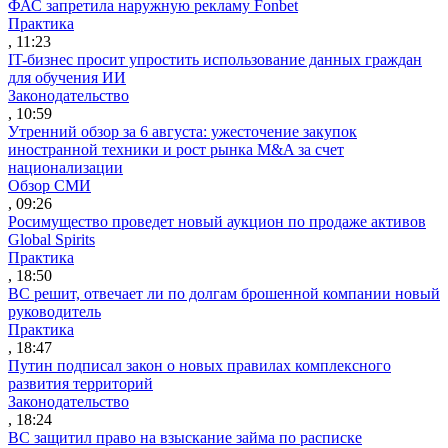
ФАС запретила наружную рекламу Fonbet
Практика
, 11:23
IT-бизнес просит упростить использование данных граждан
для обучения ИИ
Законодательство
, 10:59
Утренний обзор за 6 августа: ужесточение закупок
иностранной техники и рост рынка M&A за счет
национализации
Обзор СМИ
, 09:26
Росимущество проведет новый аукцион по продаже активов
Global Spirits
Практика
, 18:50
ВС решит, отвечает ли по долгам брошенной компании новый
руководитель
Практика
, 18:47
Путин подписал закон о новых правилах комплексного
развития территорий
Законодательство
, 18:24
ВС защитил право на взыскание займа по расписке