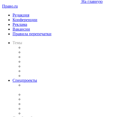
На главную
Право.ru
Редакция
Конференции
Реклама
Вакансии
Правила перепечатки
Темы
Практика
Законодательство
Процесс
Исследования
Рынок юридических услуг
Юридическое сообщество
Важнейшие правовые темы в прессе
Спецпроекты
Подкаст «В здравом уме
и твёрдой памяти»
Legal Design
Банкротная панорама
Советы для литигаторов
Сговоры на торгах
Авто