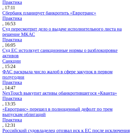
Практика
, 17:11
Сбербанк планирует банкротить «Евротранс»
Практика
, 16:53
Суд пересмотрит дело о выдаче исполнительного листа на
решение МКАС
Практика
, 16:05
Суд ЕС истолкует санкционные нормы о разблокировке
активов
Санкции
, 15:24
ФАС раскрыла число жалоб в сфере закупок в первом
полугодии
Практика
, 14:47
NexTouch выкупит активы обанкротившегося «Кванта»
Практика
, 13:35
«Евротранс» перешел в полноценный дефолт по трем
выпускам облигаций
Практика
, 12:31
Российский судовладелец отозвал иск к ЕС после исключения