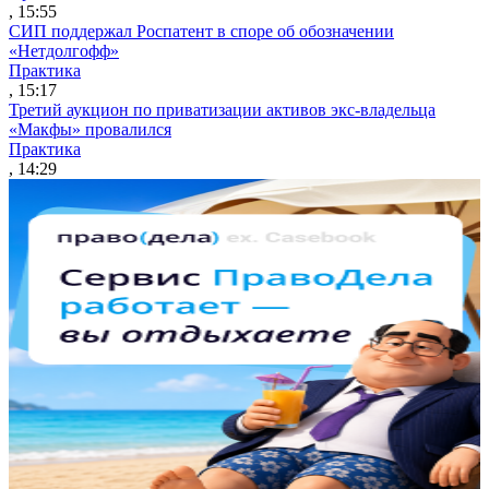
, 15:55
СИП поддержал Роспатент в споре об обозначении
«Нетдолгофф»
Практика
, 15:17
Третий аукцион по приватизации активов экс-владельца
«Макфы» провалился
Практика
, 14:29