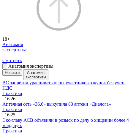
18+
Анатомия
экспертизы
Смотреть
Анатомия экспертизы
Новости
Анатомия
экспертизы
ВС запретил уравнивать цены участников закупок без учета
НДС
Практика
, 16:26
Аптечная сеть «36,6» выкупила 83 аптеки «Диалога»
Практика
, 16:25
Экс-главу АСВ объявили в розыск по делу о хищении более 4
млрд руб.
Практика