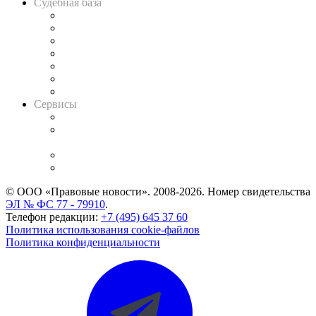
Судебная база
Картотека арбитражных дел
Решения арбитражных судов
Календарь рассмотрения арбитражных дел
Досье судей
Информация о судах
RSS лента новостей
Вакансии для юристов
Сервисы
Справочно-правовая система
Casebook: мониторинг дел
и компаний
Caselook: поиск и анализ практики
CASE.ONE: управление юридической службой
© ООО «Правовые новости». 2008-2026.
Номер свидетельства
ЭЛ № ФС 77 - 79910
.
Телефон редакции:
+7 (495) 645 37 60
Политика использования cookie-файлов
Политика конфиденциальности