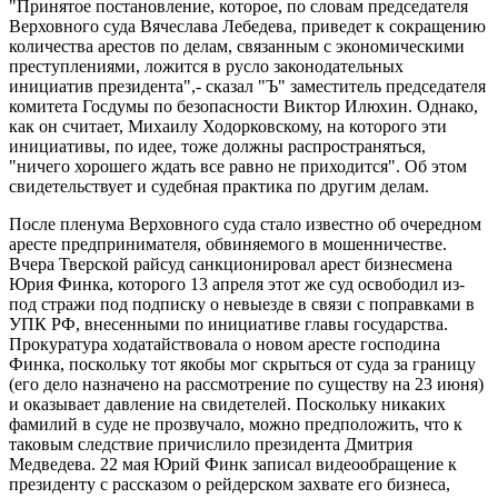
"Принятое постановление, которое, по словам председателя
Верховного суда Вячеслава Лебедева, приведет к сокращению
количества арестов по делам, связанным с экономическими
преступлениями, ложится в русло законодательных
инициатив президента",- сказал "Ъ" заместитель председателя
комитета Госдумы по безопасности Виктор Илюхин. Однако,
как он считает, Михаилу Ходорковскому, на которого эти
инициативы, по идее, тоже должны распространяться,
"ничего хорошего ждать все равно не приходится". Об этом
свидетельствует и судебная практика по другим делам.
После пленума Верховного суда стало известно об очередном
аресте предпринимателя, обвиняемого в мошенничестве.
Вчера Тверской райсуд санкционировал арест бизнесмена
Юрия Финка, которого 13 апреля этот же суд освободил из-
под стражи под подписку о невыезде в связи с поправками в
УПК РФ, внесенными по инициативе главы государства.
Прокуратура ходатайствовала о новом аресте господина
Финка, поскольку тот якобы мог скрыться от суда за границу
(его дело назначено на рассмотрение по существу на 23 июня)
и оказывает давление на свидетелей. Поскольку никаких
фамилий в суде не прозвучало, можно предположить, что к
таковым следствие причислило президента Дмитрия
Медведева. 22 мая Юрий Финк записал видеообращение к
президенту с рассказом о рейдерском захвате его бизнеса,