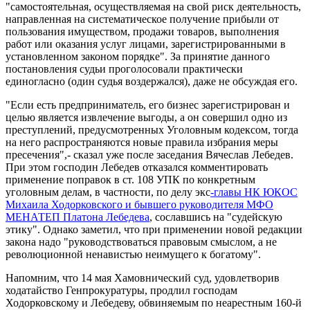
"самостоятельная, осуществляемая на свой риск деятельность,
направленная на систематическое получение прибыли от
пользования имуществом, продажи товаров, выполнения
работ или оказания услуг лицами, зарегистрированными в
установленном законом порядке". За принятие данного
постановления судьи проголосовали практически
единогласно (один судья воздержался), даже не обсуждая его.
"Если есть предприниматель, его бизнес зарегистрирован и
целью является извлечение выгоды, а он совершил одно из
преступлений, предусмотренных Уголовным кодексом, тогда
на него распространяются новые правила избрания меры
пресечения",- сказал уже после заседания Вячеслав Лебедев.
При этом господин Лебедев отказался комментировать
применение поправок в ст. 108 УПК по конкретным
уголовным делам, в частности, по делу экс
-главы НК ЮКОС
Михаила Ходорковского и бывшего руководителя МФО
МЕНАТЕП Платона Лебедева
, сославшись на "судейскую
этику". Однако заметил, что при применении новой редакции
закона надо "руководствоваться правовым смыслом, а не
революционной ненавистью неимущего к богатому".
Напомним, что 14 мая Хамовнический суд, удовлетворив
ходатайство Генпрокуратуры, продлил господам
Ходорковскому и Лебедеву, обвиняемым по неарестным 160-й