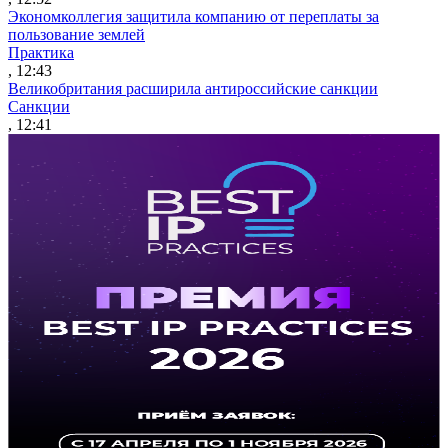
Экономколлегия защитила компанию от переплаты за
пользование землей
Практика
, 12:43
Великобритания расширила антироссийские санкции
Санкции
, 12:41