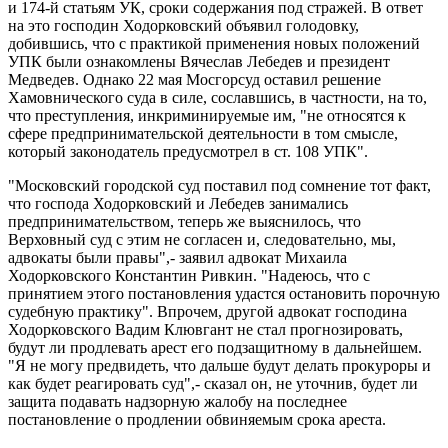
и 174-й статьям УК, сроки содержания под стражей. В ответ
на это господин Ходорковский объявил голодовку,
добившись, что с практикой применения новых положений
УПК были ознакомлены Вячеслав Лебедев и президент
Медведев. Однако 22 мая Мосгорсуд оставил решение
Хамовнического суда в силе, сославшись, в частности, на то,
что преступления, инкриминируемые им, "не относятся к
сфере предпринимательской деятельности в том смысле,
который законодатель предусмотрел в ст. 108 УПК".
"Московский городской суд поставил под сомнение тот факт,
что господа Ходорковский и Лебедев занимались
предпринимательством, теперь же выяснилось, что
Верховный суд с этим не согласен и, следовательно, мы,
адвокаты были правы",- заявил адвокат Михаила
Ходорковского Константин Ривкин. "Надеюсь, что с
принятием этого постановления удастся остановить порочную
судебную практику". Впрочем, другой адвокат господина
Ходорковского Вадим Клювгант не стал прогнозировать,
будут ли продлевать арест его подзащитному в дальнейшем.
"Я не могу предвидеть, что дальше будут делать прокуроры и
как будет реагировать суд",- сказал он, не уточнив, будет ли
защита подавать надзорную жалобу на последнее
постановление о продлении обвиняемым срока ареста.