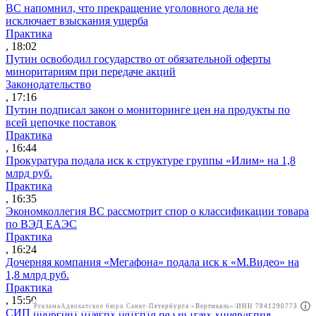
ВС напомнил, что прекращение уголовного дела не
исключает взыскания ущерба
Практика
, 18:02
Путин освободил государство от обязательной оферты
миноритариям при передаче акций
Законодательство
, 17:16
Путин подписал закон о мониторинге цен на продукты по
всей цепочке поставок
Практика
, 16:44
Прокуратура подала иск к структуре группы «Илим» на 1,8
млрд руб.
Практика
, 16:35
Экономколлегия ВС рассмотрит спор о классификации товара
по ВЭД ЕАЭС
Практика
, 16:24
Дочерняя компания «Мегафона» подала иск к «М.Видео» на
1,8 млрд руб.
Практика
, 15:50
Реклама
Адвокатское бюро Санкт-Петербурга «Вертикаль» ИНН 7841290773
Реклама
АО"Право.ру" ИНН: 7708095468
СИП проверит отмену патента на систему управления