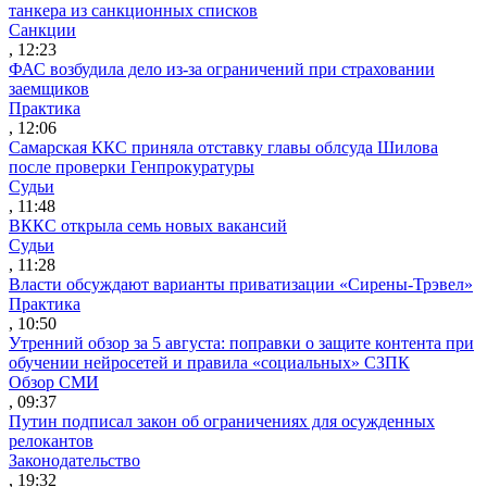
танкера из санкционных списков
Санкции
, 12:23
ФАС возбудила дело из-за ограничений при страховании
заемщиков
Практика
, 12:06
Самарская ККС приняла отставку главы облсуда Шилова
после проверки Генпрокуратуры
Судьи
, 11:48
ВККС открыла семь новых вакансий
Судьи
, 11:28
Власти обсуждают варианты приватизации «Сирены-Трэвел»
Практика
, 10:50
Утренний обзор за 5 августа: поправки о защите контента при
обучении нейросетей и правила «социальных» СЗПК
Обзор СМИ
, 09:37
Путин подписал закон об ограничениях для осужденных
релокантов
Законодательство
, 19:32