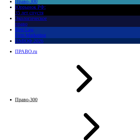
Право-300
Юррынок РФ:
35 лет спустя
Экологическое
право
Best Law
Firm Marketing
ПМЮФ 2026
ПРАВО.ru
Право-300