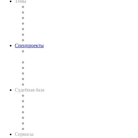
Темы
Практика
Законодательство
Процесс
Исследования
Рынок юридических услуг
Юридическое сообщество
Важнейшие правовые темы в прессе
Спецпроекты
Подкаст «В здравом уме
и твёрдой памяти»
Legal Design
Банкротная панорама
Советы для литигаторов
Сговоры на торгах
Авто
Судебная база
Картотека арбитражных дел
Решения арбитражных судов
Календарь рассмотрения арбитражных дел
Досье судей
Информация о судах
RSS лента новостей
Вакансии для юристов
Сервисы