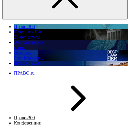
Право-300
Юррынок РФ:
35 лет спустя
Экологическое
право
Best Law
Firm Marketing
ПМЮФ 2026
ПРАВО.ru
Право-300
Конференции