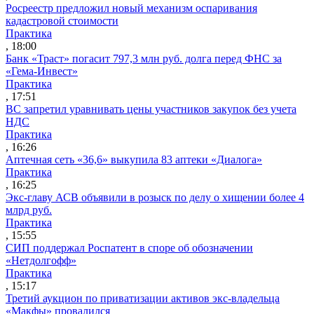
Росреестр предложил новый механизм оспаривания
кадастровой стоимости
Практика
, 18:00
Банк «Траст» погасит 797,3 млн руб. долга перед ФНС за
«Гема-Инвест»
Практика
, 17:51
ВС запретил уравнивать цены участников закупок без учета
НДС
Практика
, 16:26
Аптечная сеть «36,6» выкупила 83 аптеки «Диалога»
Практика
, 16:25
Экс-главу АСВ объявили в розыск по делу о хищении более 4
млрд руб.
Практика
, 15:55
СИП поддержал Роспатент в споре об обозначении
«Нетдолгофф»
Практика
, 15:17
Третий аукцион по приватизации активов экс-владельца
«Макфы» провалился