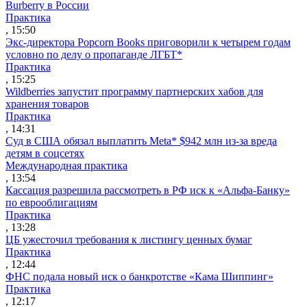
Burberry в России
Практика
, 15:50
Экс-директора Popcorn Books приговорили к четырем годам
условно по делу о пропаганде ЛГБТ*
Практика
, 15:25
Wildberries запустит программу партнерских хабов для
хранения товаров
Практика
, 14:31
Суд в США обязал выплатить Meta* $942 млн из-за вреда
детям в соцсетях
Международная практика
, 13:54
Кассация разрешила рассмотреть в РФ иск к «Альфа-Банку»
по еврооблигациям
Практика
, 13:28
ЦБ ужесточил требования к листингу ценных бумаг
Практика
, 12:44
ФНС подала новый иск о банкротстве «Кама Шиппинг»
Практика
, 12:17