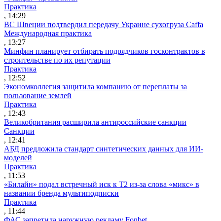
Практика
, 14:29
ВС Швеции подтвердил передачу Украине сухогруза Caffa
Международная практика
, 13:27
Минфин планирует отбирать подрядчиков госконтрактов в
строительстве по их репутации
Практика
, 12:52
Экономколлегия защитила компанию от переплаты за
пользование землей
Практика
, 12:43
Великобритания расширила антироссийские санкции
Санкции
, 12:41
АБД предложила стандарт синтетических данных для ИИ-
моделей
Практика
, 11:53
«Билайн» подал встречный иск к Т2 из-за слова «микс» в
названии бренда мультиподписки
Практика
, 11:44
ФАС запретила наружную рекламу Fonbet