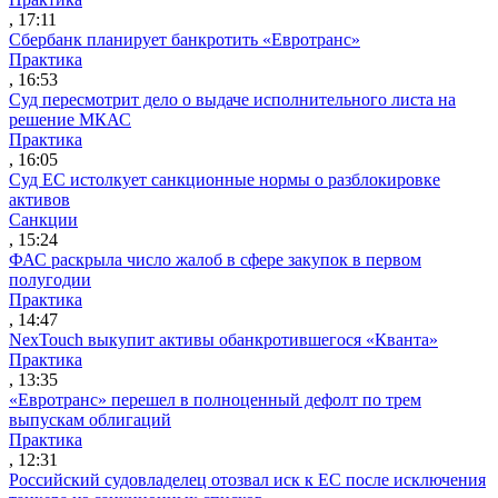
, 17:11
Сбербанк планирует банкротить «Евротранс»
Практика
, 16:53
Суд пересмотрит дело о выдаче исполнительного листа на
решение МКАС
Практика
, 16:05
Суд ЕС истолкует санкционные нормы о разблокировке
активов
Санкции
, 15:24
ФАС раскрыла число жалоб в сфере закупок в первом
полугодии
Практика
, 14:47
NexTouch выкупит активы обанкротившегося «Кванта»
Практика
, 13:35
«Евротранс» перешел в полноценный дефолт по трем
выпускам облигаций
Практика
, 12:31
Российский судовладелец отозвал иск к ЕС после исключения