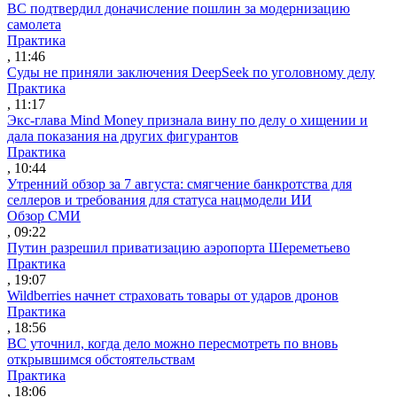
ВС подтвердил доначисление пошлин за модернизацию
самолета
Практика
, 11:46
Суды не приняли заключения DeepSeek по уголовному делу
Практика
, 11:17
Экс-глава Mind Money признала вину по делу о хищении и
дала показания на других фигурантов
Практика
, 10:44
Утренний обзор за 7 августа: смягчение банкротства для
селлеров и требования для статуса нацмодели ИИ
Обзор СМИ
, 09:22
Путин разрешил приватизацию аэропорта Шереметьево
Практика
, 19:07
Wildberries начнет страховать товары от ударов дронов
Практика
, 18:56
ВС уточнил, когда дело можно пересмотреть по вновь
открывшимся обстоятельствам
Практика
, 18:06