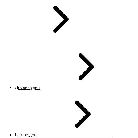
Досье судей
База судов