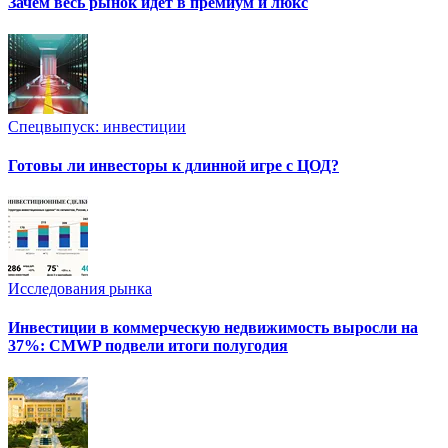
Зачем весь рынок идет в премиум и люкс
Спецвыпуск: инвестиции
Готовы ли инвесторы к длинной игре с ЦОД?
Исследования рынка
Инвестиции в коммерческую недвижимость выросли на
37%: CMWP подвели итоги полугодия