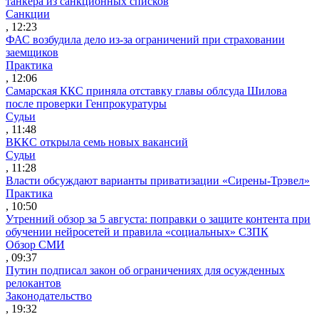
танкера из санкционных списков
Санкции
, 12:23
ФАС возбудила дело из-за ограничений при страховании
заемщиков
Практика
, 12:06
Самарская ККС приняла отставку главы облсуда Шилова
после проверки Генпрокуратуры
Судьи
, 11:48
ВККС открыла семь новых вакансий
Судьи
, 11:28
Власти обсуждают варианты приватизации «Сирены-Трэвел»
Практика
, 10:50
Утренний обзор за 5 августа: поправки о защите контента при
обучении нейросетей и правила «социальных» СЗПК
Обзор СМИ
, 09:37
Путин подписал закон об ограничениях для осужденных
релокантов
Законодательство
, 19:32