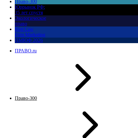
Право-300
Юррынок РФ:
35 лет спустя
Экологическое
право
Best Law
Firm Marketing
ПМЮФ 2026
ПРАВО.ru
Право-300