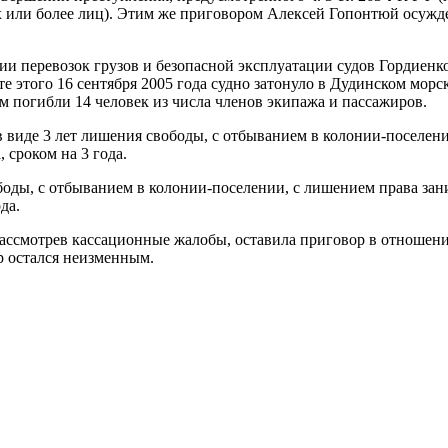
 или более лиц). Этим же приговором Алексей Гопонтюй осужден
ции перевозок грузов и безопасной эксплуатации судов Гордиен
те этого 16 сентября 2005 года судно затонуло в Дудинском мор
м погибли 14 человек из числа членов экипажа и пассажиров.
 виде 3 лет лишения свободы, с отбыванием в колонии-поселени
 сроком на 3 года.
боды, с отбыванием в колонии-поселении, с лишением права зан
да.
ассмотрев кассационные жалобы, оставила приговор в отношени
ор остался неизменным.