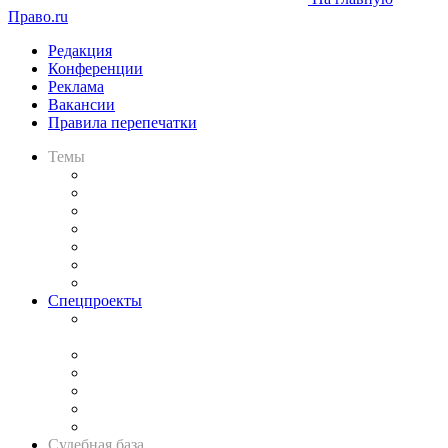
Право.ru
Редакция
Конференции
Реклама
Вакансии
Правила перепечатки
Темы
Практика
Законодательство
Процесс
Исследования
Рынок юридических услуг
Юридическое сообщество
Важнейшие правовые темы в прессе
Спецпроекты
Подкаст «В здравом уме
и твёрдой памяти»
Legal Design
Банкротная панорама
Советы для литигаторов
Сговоры на торгах
Авто
Судебная база