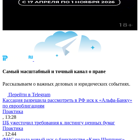
Cамый масштабный и точный канал о праве
Рассказываем о важных деловых и юридических событиях.
Перейти в Telegram
Кассация разрешила рассмотреть в РФ иск к «Альфа-Банку»
по еврооблигациям
Практика
, 13:28
ЦБ ужесточил требования к листингу ценных бумаг
Практика
, 12:44
ФНС подала новый иск о банкротстве «Кама Шиппинг»