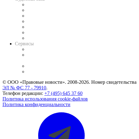
Картотека арбитражных дел
Решения арбитражных судов
Календарь рассмотрения арбитражных дел
Досье судей
Информация о судах
RSS лента новостей
Вакансии для юристов
Сервисы
Справочно-правовая система
Casebook: мониторинг дел
и компаний
Caselook: поиск и анализ практики
CASE.ONE: управление юридической службой
© ООО «Правовые новости». 2008-2026.
Номер свидетельства
ЭЛ № ФС 77 - 79910
.
Телефон редакции:
+7 (495) 645 37 60
Политика использования cookie-файлов
Политика конфиденциальности