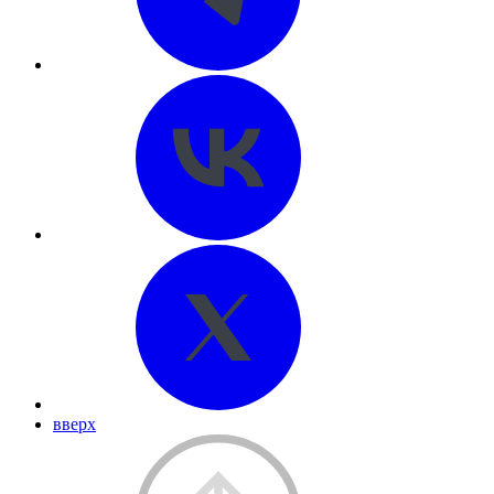
вверх