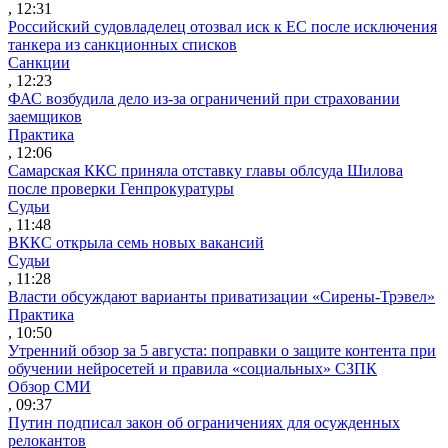
, 12:31
Российский судовладелец отозвал иск к ЕС после исключения
танкера из санкционных списков
Санкции
, 12:23
ФАС возбудила дело из-за ограничений при страховании
заемщиков
Практика
, 12:06
Самарская ККС приняла отставку главы облсуда Шилова
после проверки Генпрокуратуры
Судьи
, 11:48
ВККС открыла семь новых вакансий
Судьи
, 11:28
Власти обсуждают варианты приватизации «Сирены-Трэвел»
Практика
, 10:50
Утренний обзор за 5 августа: поправки о защите контента при
обучении нейросетей и правила «социальных» СЗПК
Обзор СМИ
, 09:37
Путин подписал закон об ограничениях для осужденных
релокантов