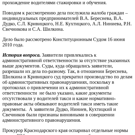
прохождение водителями стажировки и обучения.
Поводом к рассмотрению дела послужила жалоба граждан –
индивидуальных предпринимателей В.А. Береснева, В.А.
Дудко, С.Л. Кривицкого, Н.Е. Кухтицкого, А.Л. Ниниева, Р.Н.
Свечникова и С.А. Шилкина.
Дело было рассмотрено Конституционным Судом 16 июня
2010 года.
История вопроса.
Заявители привлекались к
административной ответственности за отсутствие указанных
выше документов. Суды, куда обращались заявители,
разрешали их дела по-разному. Так, в отношении Береснева,
Шилкина и Кривицкого суд прекратил производство по делам
об административных правонарушениях, поскольку
в
протоколах о привлечении их к административной
ответственности не было указано, какие документы
отсутствовали у водителей такси и какие нормативно-
правовые акты обязывают водителей такси иметь такие
документы. А заявители Дудко, Ниниев, Кухтицкий и
Свечников были признаны виновными в совершении
административного правонарушения.
Прокурор Краснодарского края оспаривал отдельные нормы