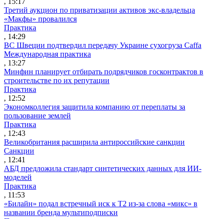
, 15:17
Третий аукцион по приватизации активов экс-владельца
«Макфы» провалился
Практика
, 14:29
ВС Швеции подтвердил передачу Украине сухогруза Caffa
Международная практика
, 13:27
Минфин планирует отбирать подрядчиков госконтрактов в
строительстве по их репутации
Практика
, 12:52
Экономколлегия защитила компанию от переплаты за
пользование землей
Практика
, 12:43
Великобритания расширила антироссийские санкции
Санкции
, 12:41
АБД предложила стандарт синтетических данных для ИИ-
моделей
Практика
, 11:53
«Билайн» подал встречный иск к Т2 из-за слова «микс» в
названии бренда мультиподписки