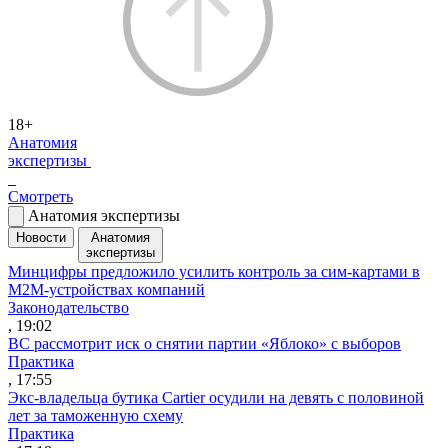
18+
Анатомия
экспертизы
Смотреть
Анатомия экспертизы
Новости
Анатомия
экспертизы
Минцифры предложило усилить контроль за сим-картами в
M2M-устройствах компаний
Законодательство
, 19:02
ВС рассмотрит иск о снятии партии «Яблоко» с выборов
Практика
, 17:55
Экс-владельца бутика Cartier осудили на девять с половиной
лет за таможенную схему
Практика