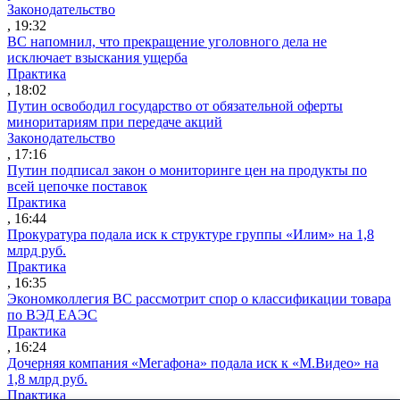
Законодательство
, 19:32
ВС напомнил, что прекращение уголовного дела не
исключает взыскания ущерба
Практика
, 18:02
Путин освободил государство от обязательной оферты
миноритариям при передаче акций
Законодательство
, 17:16
Путин подписал закон о мониторинге цен на продукты по
всей цепочке поставок
Практика
, 16:44
Прокуратура подала иск к структуре группы «Илим» на 1,8
млрд руб.
Практика
, 16:35
Экономколлегия ВС рассмотрит спор о классификации товара
по ВЭД ЕАЭС
Практика
, 16:24
Дочерняя компания «Мегафона» подала иск к «М.Видео» на
1,8 млрд руб.
Практика