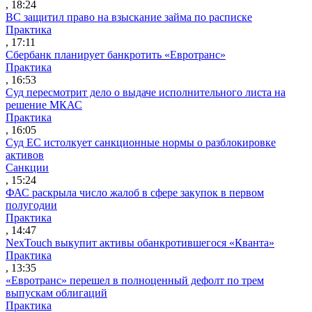
, 18:24
ВС защитил право на взыскание займа по расписке
Практика
, 17:11
Сбербанк планирует банкротить «Евротранс»
Практика
, 16:53
Суд пересмотрит дело о выдаче исполнительного листа на
решение МКАС
Практика
, 16:05
Суд ЕС истолкует санкционные нормы о разблокировке
активов
Санкции
, 15:24
ФАС раскрыла число жалоб в сфере закупок в первом
полугодии
Практика
, 14:47
NexTouch выкупит активы обанкротившегося «Кванта»
Практика
, 13:35
«Евротранс» перешел в полноценный дефолт по трем
выпускам облигаций
Практика