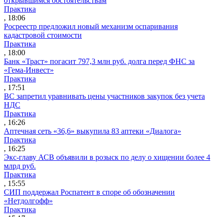
открывшимся обстоятельствам
Практика
, 18:06
Росреестр предложил новый механизм оспаривания
кадастровой стоимости
Практика
, 18:00
Банк «Траст» погасит 797,3 млн руб. долга перед ФНС за
«Гема-Инвест»
Практика
, 17:51
ВС запретил уравнивать цены участников закупок без учета
НДС
Практика
, 16:26
Аптечная сеть «36,6» выкупила 83 аптеки «Диалога»
Практика
, 16:25
Экс-главу АСВ объявили в розыск по делу о хищении более 4
млрд руб.
Практика
, 15:55
СИП поддержал Роспатент в споре об обозначении
«Нетдолгофф»
Практика