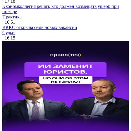
, 17:18
Экономколлегия решит, кто должен возмещать ущерб при
пожаре
Практика
, 16:51
ВККС открыла семь новых вакансий
Судьи
, 16:15