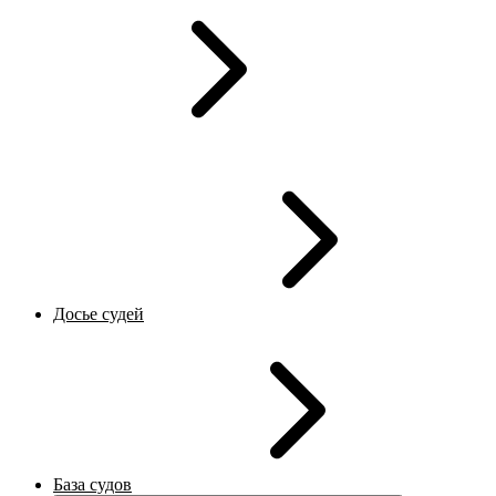
Досье судей
База судов