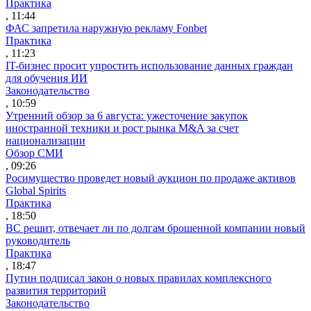
Практика
, 11:44
ФАС запретила наружную рекламу Fonbet
Практика
, 11:23
IT-бизнес просит упростить использование данных граждан
для обучения ИИ
Законодательство
, 10:59
Утренний обзор за 6 августа: ужесточение закупок
иностранной техники и рост рынка M&A за счет
национализации
Обзор СМИ
, 09:26
Росимущество проведет новый аукцион по продаже активов
Global Spirits
Практика
, 18:50
ВС решит, отвечает ли по долгам брошенной компании новый
руководитель
Практика
, 18:47
Путин подписал закон о новых правилах комплексного
развития территорий
Законодательство