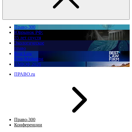
Право-300
Юррынок РФ:
35 лет спустя
Экологическое
право
Best Law
Firm Marketing
ПМЮФ 2026
ПРАВО.ru
Право-300
Конференции