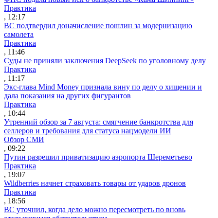
Практика
, 12:17
ВС подтвердил доначисление пошлин за модернизацию
самолета
Практика
, 11:46
Суды не приняли заключения DeepSeek по уголовному делу
Практика
, 11:17
Экс-глава Mind Money признала вину по делу о хищении и
дала показания на других фигурантов
Практика
, 10:44
Утренний обзор за 7 августа: смягчение банкротства для
селлеров и требования для статуса нацмодели ИИ
Обзор СМИ
, 09:22
Путин разрешил приватизацию аэропорта Шереметьево
Практика
, 19:07
Wildberries начнет страховать товары от ударов дронов
Практика
, 18:56
ВС уточнил, когда дело можно пересмотреть по вновь