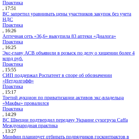
Практика
, 17:51
ВС запретил уравнивать цены участников закупок без учета
НДС
Практика
, 16:26
Аптечная сеть «36,6» выкупила 83 аптеки «Диалога»
Практика
, 16:25
Экс-главу АСВ объявили в розыск по делу о хищении более 4
млрд руб.
Практика
, 15:55
СИП поддержал Роспатент в споре об обозначении
«Нетдолгофф»
Практика
, 15:17
Третий аукцион по приватизации активов экс-владельца
«Макфы» провалился
Практика
, 14:29
ВС Швеции подтвердил передачу Украине сухогруза Caffa
Международная практика
, 13:27
Минфин планирует отбирать подрядчиков госконтрактов в