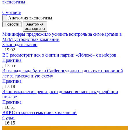
экспертизы
Смотреть
Анатомия экспертизы
Новости
Анатомия
экспертизы
Минцифры предложило усилить контроль за сим-картами в
M2M-устройствах компаний
Законодательство
, 19:02
ВС рассмотрит иск о снятии партии «Яблоко» с выборов
Практика
, 17:55
Экс-владельца бутика Cartier осудили на девять с половиной
лет за таможенную схему
Практика
, 17:18
Экономколлегия решит, кто должен возмещать ущерб при
пожаре
Практика
, 16:51
ВККС открыла семь новых вакансий
Судьи
, 16:15