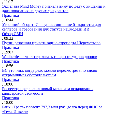
, 11:17
Экс-глава Mind Money признала вину по делу о хищении и
дала показания на других фигурантов
Практика
, 10:44
Утренний обзор за 7 августа: смягчение банкротства для
селлеров и требования для статуса нацмодели ИИ
Обзор СМИ
, 09:22
Путин разрешил приватизацию аэропорта Шереметьево
Практика
, 19:07
Wildberries начнет страховать товары от ударов дронов
Практика
, 18:56
ВС уточнил, когда дело можно пересмотреть по вновь
открывшимся обстоятельствам
Практика
, 18:06
Росреестр предложил новый механизм оспаривания
кадастровой стоимости
Практика
, 18:00
Банк «Траст» погасит 797,3 млн руб. долга перед ФНС за
«Гема-Инвест»