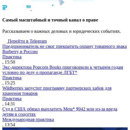
Cамый масштабный и точный канал о праве
Рассказываем о важных деловых и юридических событиях.
Перейти в Telegram
Предприниматель не смог прекратить охрану товарного знака
Burberry в России
Практика
, 15:50
Экс-директора Popcorn Books приговорили к четырем годам
условно по делу о пропаганде ЛГБТ*
Практика
, 15:25
Wildberries запустит программу партнерских хабов для
хранения товаров
Практика
, 14:31
Суд в США обязал выплатить Meta* $942 млн из-за вреда
детям в соцсетях
Международная практика
, 13:54