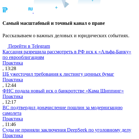
Cамый масштабный и точный канал о праве
Рассказываем о важных деловых и юридических событиях.
Перейти в Telegram
Кассация разрешила рассмотреть в РФ иск к «Альфа-Банку»
по еврооблигациям
Практика
, 13:28
ЦБ ужесточил требования к листингу ценных бумаг
Практика
, 12:44
ФНС подала новый иск о банкротстве «Кама Шиппинг»
Практика
, 12:17
ВС подтвердил доначисление пошлин за модернизацию
самолета
Практика
, 11:46
Суды не приняли заключения DeepSeek по уголовному делу
Практика