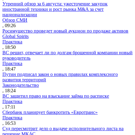
Утренний обзор за 6 августа: ужесточение закупок
иностранной техники и рост рынка M&A за счет
национализации
Обзор СМИ
, 09:26
Росимущество проведет новый аукцион по продаже активов
Global Spirits
Практика
, 18:50
ВС решит, отвечает ли по долгам брошенной компании новый
руководитель
Практика
, 18:47
Путин подписал закон о новых правилах комплексного
развития территорий
Законодательство
, 18:24
ВС защитил право на взыскание займа по расписке
Практика
, 17:11
Сбербанк планирует банкротить «Евротранс»
Практика
, 16:53
Суд пересмотрит дело о выдаче исполнительного листа на
решение МКАС