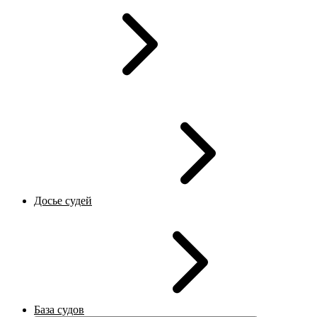
Досье судей
База судов