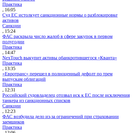
Практика
, 16:05
Суд ЕС истолкует санкционные нормы о разблокировке
активов
Санкции
, 15:24
ФАС раскрыла число жалоб в сфере закупок в первом
полугодии
Практика
, 14:47
NexTouch выкупит активы обанкротившегося «Кванта»
Практика
, 13:35
«Евротранс» перешел в полноценный дефолт по трем
выпускам облигаций
Практика
, 12:31
Российский судовладелец отозвал иск к ЕС после исключения
танкера из санкционных списков
Санкции
, 12:23
ФАС возбудила дело из-за ограничений при страховании
заемщиков
Практика
, 12:06