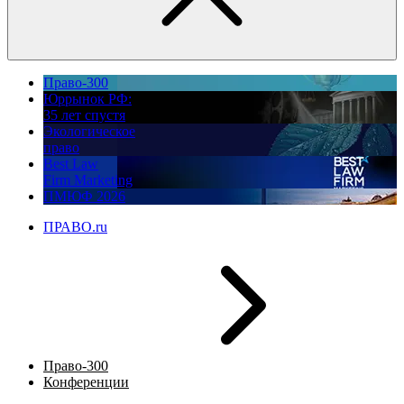
Право-300
Юррынок РФ:
35 лет спустя
Экологическое
право
Best Law
Firm Marketing
ПМЮФ 2026
ПРАВО.ru
Право-300
Конференции