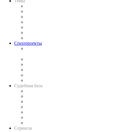
Темы
Практика
Законодательство
Процесс
Исследования
Рынок юридических услуг
Юридическое сообщество
Важнейшие правовые темы в прессе
Спецпроекты
Подкаст «В здравом уме
и твёрдой памяти»
Legal Design
Банкротная панорама
Советы для литигаторов
Сговоры на торгах
Авто
Судебная база
Картотека арбитражных дел
Решения арбитражных судов
Календарь рассмотрения арбитражных дел
Досье судей
Информация о судах
RSS лента новостей
Вакансии для юристов
Сервисы