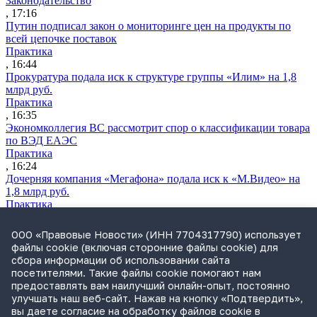
Законодательство
, 17:16
Путин подписал закон о мониторинге цен на продукты по
всей цепочке поставок
Практика
, 16:44
Прокуратура подала иск к структуре группы «Илим» на 1,8
млрд руб.
Практика
, 16:35
Экономколлегия ВС рассмотрит спор о классификации товара
по ВЭД ЕАЭС
Практика
, 16:24
Дочерняя компания «Мегафона» подала иск к «М.Видео» на
1,8 млрд руб.
Практика
, 15:50
СИП проверит отмену патента на систему управления
ООО «Правовые Новости» (ИНН 7704317790) использует
устройствами после возражений «Яндекса»
файлы cookie (включая сторонние файлы cookie) для
Практика
сбора информации об использовании сайта
, 15:17
посетителями. Такие файлы cookie помогают нам
Суды 10 стран рассматривают иски российской «дочки»
предоставлять вам наилучший онлайн-опыт, постоянно
Google о возврате дивидендов
улучшать наш веб-сайт. Нажав на кнопку «Подтвердить»,
Международная практика
вы даете согласие на обработку файлов cookie в