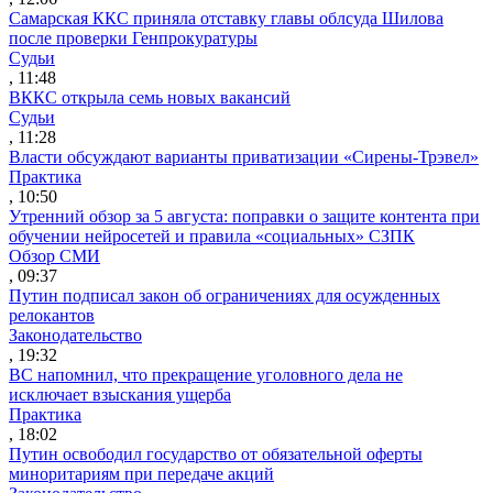
Самарская ККС приняла отставку главы облсуда Шилова
после проверки Генпрокуратуры
Судьи
, 11:48
ВККС открыла семь новых вакансий
Судьи
, 11:28
Власти обсуждают варианты приватизации «Сирены-Трэвел»
Практика
, 10:50
Утренний обзор за 5 августа: поправки о защите контента при
обучении нейросетей и правила «социальных» СЗПК
Обзор СМИ
, 09:37
Путин подписал закон об ограничениях для осужденных
релокантов
Законодательство
, 19:32
ВС напомнил, что прекращение уголовного дела не
исключает взыскания ущерба
Практика
, 18:02
Путин освободил государство от обязательной оферты
миноритариям при передаче акций