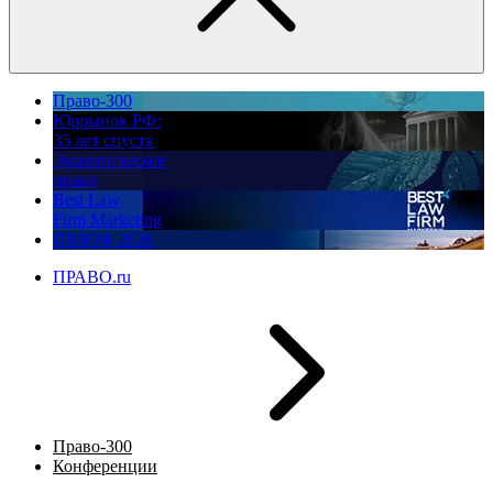
Право-300
Юррынок РФ:
35 лет спустя
Экологическое
право
Best Law
Firm Marketing
ПМЮФ 2026
ПРАВО.ru
Право-300
Конференции