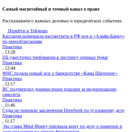
Cамый масштабный и точный канал о праве
Рассказываем о важных деловых и юридических событиях.
Перейти в Telegram
Кассация разрешила рассмотреть в РФ иск к «Альфа-Банку»
по еврооблигациям
Практика
, 13:28
ЦБ ужесточил требования к листингу ценных бумаг
Практика
, 12:44
ФНС подала новый иск о банкротстве «Кама Шиппинг»
Практика
, 12:17
ВС подтвердил доначисление пошлин за модернизацию
самолета
Практика
, 11:46
Суды не приняли заключения DeepSeek по уголовному делу
Практика
, 11:17
Экс-глава Mind Money признала вину по делу о хищении и
дала показания на других фигурантов