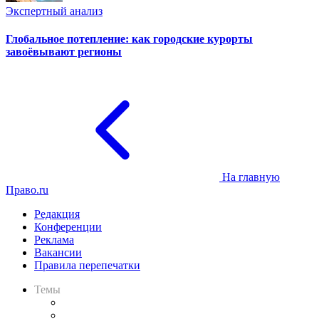
Экспертный анализ
Глобальное потепление: как городские курорты
завоёвывают регионы
На главную
Право.ru
Редакция
Конференции
Реклама
Вакансии
Правила перепечатки
Темы
Практика
Законодательство