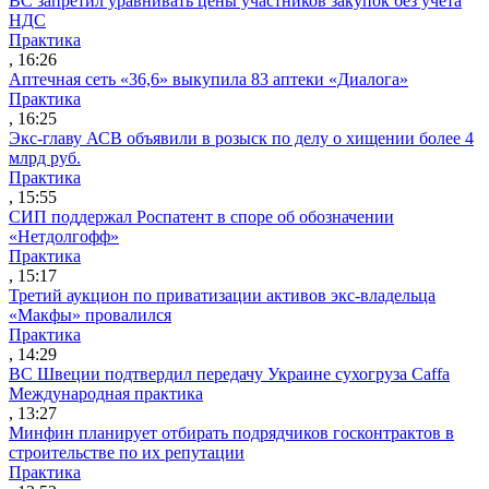
ВС запретил уравнивать цены участников закупок без учета
НДС
Практика
, 16:26
Аптечная сеть «36,6» выкупила 83 аптеки «Диалога»
Практика
, 16:25
Экс-главу АСВ объявили в розыск по делу о хищении более 4
млрд руб.
Практика
, 15:55
СИП поддержал Роспатент в споре об обозначении
«Нетдолгофф»
Практика
, 15:17
Третий аукцион по приватизации активов экс-владельца
«Макфы» провалился
Практика
, 14:29
ВС Швеции подтвердил передачу Украине сухогруза Caffa
Международная практика
, 13:27
Минфин планирует отбирать подрядчиков госконтрактов в
строительстве по их репутации
Практика