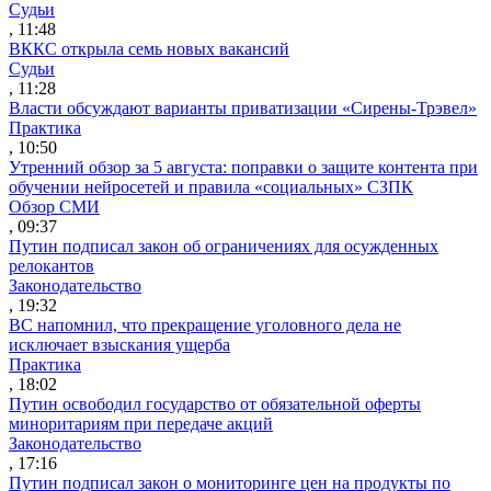
Судьи
, 11:48
ВККС открыла семь новых вакансий
Судьи
, 11:28
Власти обсуждают варианты приватизации «Сирены-Трэвел»
Практика
, 10:50
Утренний обзор за 5 августа: поправки о защите контента при
обучении нейросетей и правила «социальных» СЗПК
Обзор СМИ
, 09:37
Путин подписал закон об ограничениях для осужденных
релокантов
Законодательство
, 19:32
ВС напомнил, что прекращение уголовного дела не
исключает взыскания ущерба
Практика
, 18:02
Путин освободил государство от обязательной оферты
миноритариям при передаче акций
Законодательство
, 17:16
Путин подписал закон о мониторинге цен на продукты по