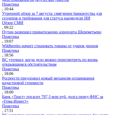
Практика
, 10:44
Утренний обзор за 7 августа: смягчение банкротства для
селлеров и требования для статуса нацмодели ИИ
Обзор СМИ
, 09:22
Путин разрешил приватизацию аэропорта Шереметьево
Практика
, 19:07
Wildberries начнет страховать товары от ударов дронов
Практика
, 18:56
ВС уточнил, когда дело можно пересмотреть по вновь
открывшимся обстоятельствам
Практика
, 18:06
Росреестр предложил новый механизм оспаривания
кадастровой стоимости
Практика
, 18:00
Банк «Траст» погасит 797,3 млн руб. долга перед ФНС за
«Гема-Инвест»
Практика
, 17:51