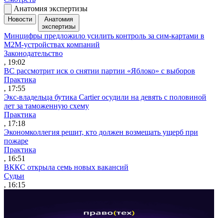
Анатомия экспертизы
Новости
Анатомия
экспертизы
Минцифры предложило усилить контроль за сим-картами в
M2M-устройствах компаний
Законодательство
, 19:02
ВС рассмотрит иск о снятии партии «Яблоко» с выборов
Практика
, 17:55
Экс-владельца бутика Cartier осудили на девять с половиной
лет за таможенную схему
Практика
, 17:18
Экономколлегия решит, кто должен возмещать ущерб при
пожаре
Практика
, 16:51
ВККС открыла семь новых вакансий
Судьи
, 16:15