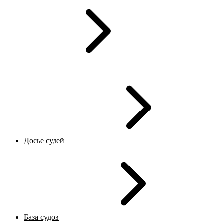
Досье судей
База судов