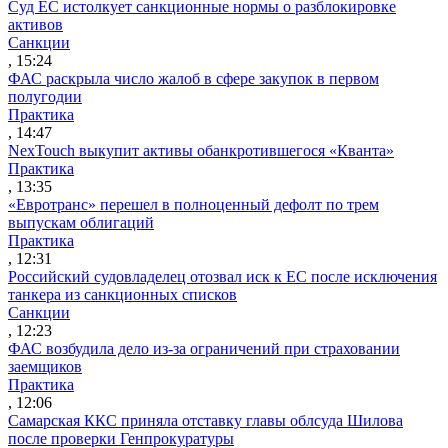
Суд ЕС истолкует санкционные нормы о разблокировке
активов
Санкции
, 15:24
ФАС раскрыла число жалоб в сфере закупок в первом
полугодии
Практика
, 14:47
NexTouch выкупит активы обанкротившегося «Кванта»
Практика
, 13:35
«Евротранс» перешел в полноценный дефолт по трем
выпускам облигаций
Практика
, 12:31
Российский судовладелец отозвал иск к ЕС после исключения
танкера из санкционных списков
Санкции
, 12:23
ФАС возбудила дело из-за ограничений при страховании
заемщиков
Практика
, 12:06
Самарская ККС приняла отставку главы облсуда Шилова
после проверки Генпрокуратуры