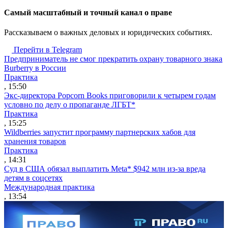
Cамый масштабный и точный канал о праве
Рассказываем о важных деловых и юридических событиях.
Перейти в Telegram
Предприниматель не смог прекратить охрану товарного знака
Burberry в России
Практика
, 15:50
Экс-директора Popcorn Books приговорили к четырем годам
условно по делу о пропаганде ЛГБТ*
Практика
, 15:25
Wildberries запустит программу партнерских хабов для
хранения товаров
Практика
, 14:31
Суд в США обязал выплатить Meta* $942 млн из-за вреда
детям в соцсетях
Международная практика
, 13:54