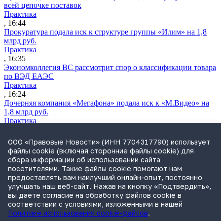
всей цепочке поставок
Практика
, 16:44
Прокуратура подала иск к структуре группы «Илим» на 1,8
млрд руб.
Практика
, 16:35
Экономколлегия ВС рассмотрит спор о классификации товара
по ВЭД ЕАЭС
Практика
, 16:24
Дочерняя компания «Мегафона» подала иск к «М.Видео» на
1,8 млрд руб.
Практика
, 15:50
СИП проверит отмену патента на систему управления
ООО «Правовые Новости» (ИНН 7704317790) использует
устройствами после возражений «Яндекса»
файлы cookie (включая сторонние файлы cookie) для
Практика
сбора информации об использовании сайта
, 15:17
посетителями. Такие файлы cookie помогают нам
Суды 10 стран рассматривают иски российской «дочки»
предоставлять вам наилучший онлайн-опыт, постоянно
Google о возврате дивидендов
улучшать наш веб-сайт. Нажав на кнопку «Подтвердить»,
Международная практика
вы даете согласие на обработку файлов cookie в
, 14:09
соответствии с условиями, изложенными в нашей
Политике использования cookie-файлов
.