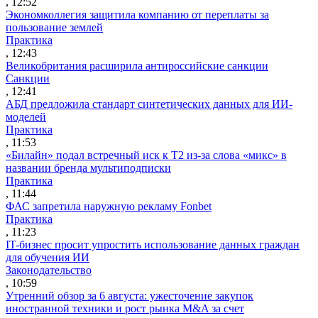
, 12:52
Экономколлегия защитила компанию от переплаты за
пользование землей
Практика
, 12:43
Великобритания расширила антироссийские санкции
Санкции
, 12:41
АБД предложила стандарт синтетических данных для ИИ-
моделей
Практика
, 11:53
«Билайн» подал встречный иск к Т2 из-за слова «микс» в
названии бренда мультиподписки
Практика
, 11:44
ФАС запретила наружную рекламу Fonbet
Практика
, 11:23
IT-бизнес просит упростить использование данных граждан
для обучения ИИ
Законодательство
, 10:59
Утренний обзор за 6 августа: ужесточение закупок
иностранной техники и рост рынка M&A за счет