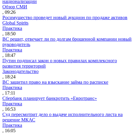
национализации
Обзор СМИ
, 09:26
Росимущество проведет новый аукцион по продаже активов
Global Spirits
Практика
, 18:50
ВС решит, отвечает ли по долгам брошенной компании новый
руководитель
Практика
, 18:47
Путин подписал закон о новых правилах комплексного
развития территорий
Законодательство
, 18:24
ВС защитил право на взыскание займа по расписке
Практика
, 17:11
Сбербанк планирует банкротить «Евротранс»
Практика
, 16:53
Суд пересмотрит дело о выдаче исполнительного листа на
решение МКАС
Практика
, 16:05