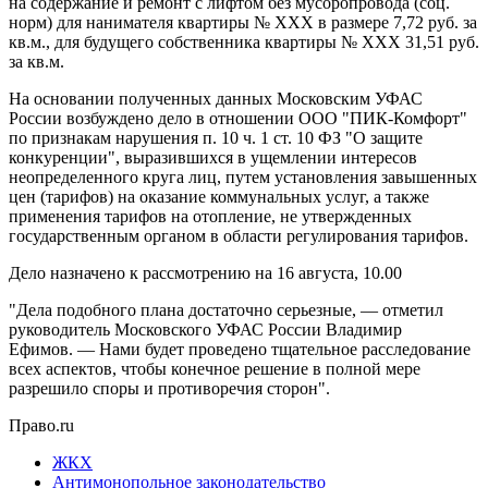
на содержание и ремонт с лифтом без мусоропровода (соц.
норм) для нанимателя квартиры № ХХХ в размере 7,72 руб. за
кв.м., для будущего собственника квартиры № ХХХ 31,51 руб.
за кв.м.
На основании полученных данных Московским УФАС
России возбуждено дело в отношении ООО "ПИК-Комфорт"
по признакам нарушения п. 10 ч. 1 ст. 10 ФЗ "О защите
конкуренции", выразившихся в ущемлении интересов
неопределенного круга лиц, путем установления завышенных
цен (тарифов) на оказание коммунальных услуг, а также
применения тарифов на отопление, не утвержденных
государственным органом в области регулирования тарифов.
Дело назначено к рассмотрению на 16 августа, 10.00
"Дела подобного плана достаточно серьезные, — отметил
руководитель Московского УФАС России Владимир
Ефимов. — Нами будет проведено тщательное расследование
всех аспектов, чтобы конечное решение в полной мере
разрешило споры и противоречия сторон".
Право.ru
ЖКХ
Антимонопольное законодательство