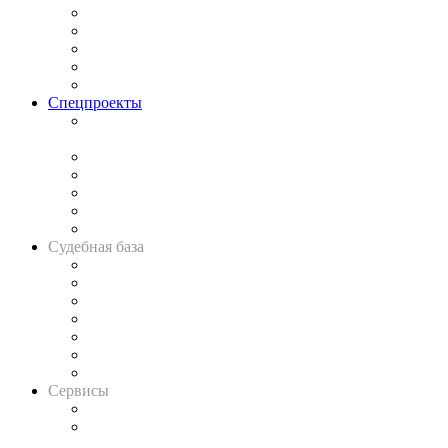
Процесс
Исследования
Рынок юридических услуг
Юридическое сообщество
Важнейшие правовые темы в прессе
Спецпроекты
Подкаст «В здравом уме
и твёрдой памяти»
Legal Design
Банкротная панорама
Советы для литигаторов
Сговоры на торгах
Авто
Судебная база
Картотека арбитражных дел
Решения арбитражных судов
Календарь рассмотрения арбитражных дел
Досье судей
Информация о судах
RSS лента новостей
Вакансии для юристов
Сервисы
Справочно-правовая система
Casebook: мониторинг дел
и компаний