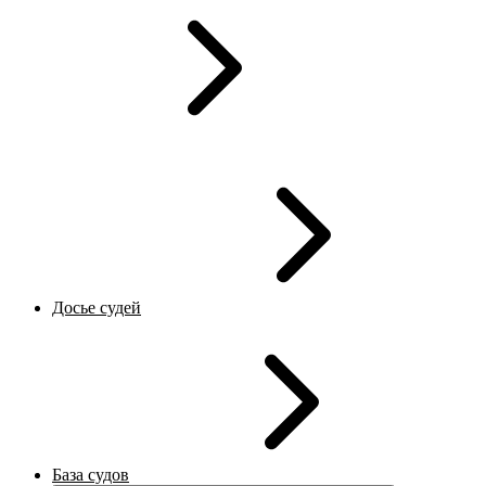
Досье судей
База судов