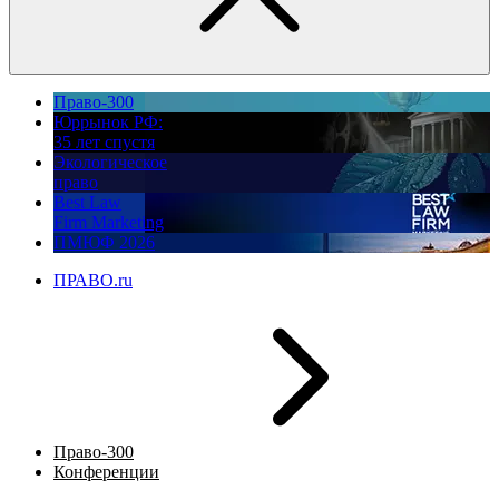
Право-300
Юррынок РФ:
35 лет спустя
Экологическое
право
Best Law
Firm Marketing
ПМЮФ 2026
ПРАВО.ru
Право-300
Конференции