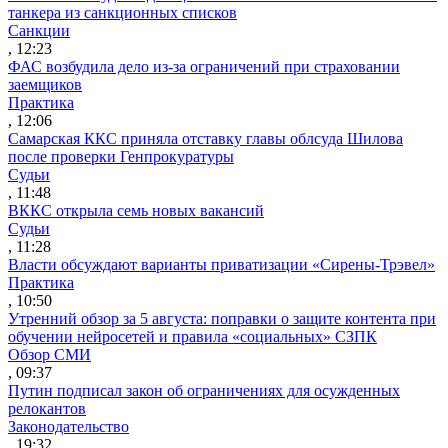
танкера из санкционных списков
Санкции
, 12:23
ФАС возбудила дело из-за ограничений при страховании
заемщиков
Практика
, 12:06
Самарская ККС приняла отставку главы облсуда Шилова
после проверки Генпрокуратуры
Судьи
, 11:48
ВККС открыла семь новых вакансий
Судьи
, 11:28
Власти обсуждают варианты приватизации «Сирены-Трэвел»
Практика
, 10:50
Утренний обзор за 5 августа: поправки о защите контента при
обучении нейросетей и правила «социальных» СЗПК
Обзор СМИ
, 09:37
Путин подписал закон об ограничениях для осужденных
релокантов
Законодательство
, 19:32