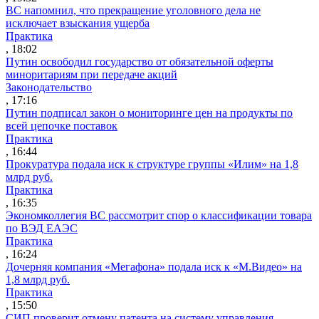
ВС напомнил, что прекращение уголовного дела не
исключает взыскания ущерба
Практика
, 18:02
Путин освободил государство от обязательной оферты
миноритариям при передаче акций
Законодательство
, 17:16
Путин подписал закон о мониторинге цен на продукты по
всей цепочке поставок
Практика
, 16:44
Прокуратура подала иск к структуре группы «Илим» на 1,8
млрд руб.
Практика
, 16:35
Экономколлегия ВС рассмотрит спор о классификации товара
по ВЭД ЕАЭС
Практика
, 16:24
Дочерняя компания «Мегафона» подала иск к «М.Видео» на
1,8 млрд руб.
Практика
, 15:50
СИП проверит отмену патента на систему управления