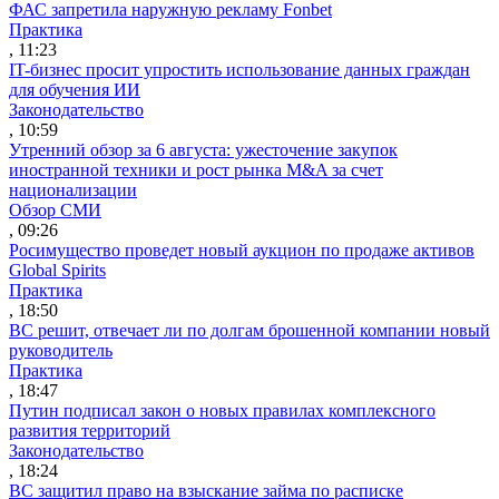
ФАС запретила наружную рекламу Fonbet
Практика
, 11:23
IT-бизнес просит упростить использование данных граждан
для обучения ИИ
Законодательство
, 10:59
Утренний обзор за 6 августа: ужесточение закупок
иностранной техники и рост рынка M&A за счет
национализации
Обзор СМИ
, 09:26
Росимущество проведет новый аукцион по продаже активов
Global Spirits
Практика
, 18:50
ВС решит, отвечает ли по долгам брошенной компании новый
руководитель
Практика
, 18:47
Путин подписал закон о новых правилах комплексного
развития территорий
Законодательство
, 18:24
ВС защитил право на взыскание займа по расписке