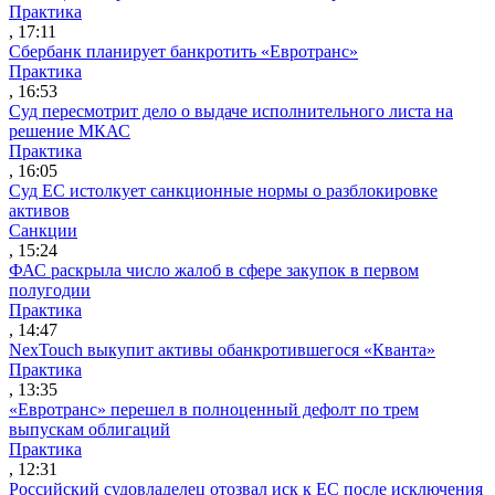
Практика
, 17:11
Сбербанк планирует банкротить «Евротранс»
Практика
, 16:53
Суд пересмотрит дело о выдаче исполнительного листа на
решение МКАС
Практика
, 16:05
Суд ЕС истолкует санкционные нормы о разблокировке
активов
Санкции
, 15:24
ФАС раскрыла число жалоб в сфере закупок в первом
полугодии
Практика
, 14:47
NexTouch выкупит активы обанкротившегося «Кванта»
Практика
, 13:35
«Евротранс» перешел в полноценный дефолт по трем
выпускам облигаций
Практика
, 12:31
Российский судовладелец отозвал иск к ЕС после исключения