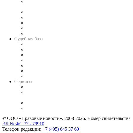
Подкаст «В здравом уме
и твёрдой памяти»
Legal Design
Банкротная панорама
Советы для литигаторов
Сговоры на торгах
Авто
Судебная база
Картотека арбитражных дел
Решения арбитражных судов
Календарь рассмотрения арбитражных дел
Досье судей
Информация о судах
RSS лента новостей
Вакансии для юристов
Сервисы
Справочно-правовая система
Casebook: мониторинг дел
и компаний
Caselook: поиск и анализ практики
CASE.ONE: управление юридической службой
© ООО «Правовые новости». 2008-2026.
Номер свидетельства
ЭЛ № ФС 77 - 79910
.
Телефон редакции:
+7 (495) 645 37 60