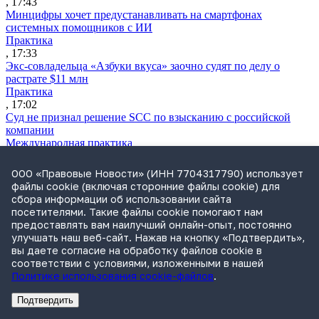
, 17:43
Минцифры хочет предустанавливать на смартфонах
системных помощников с ИИ
Практика
, 17:33
Экс-совладельца «Азбуки вкуса» заочно судят по делу о
растрате $11 млн
Практика
, 17:02
Суд не признал решение SCC по взысканию с российской
компании
Международная практика
, 17:01
Дроны могут начать применять для фиксации нарушений
ООО «Правовые Новости» (ИНН 7704317790) использует
ПДД
файлы cookie (включая сторонние файлы cookie) для
Практика
сбора информации об использовании сайта
, 15:41
посетителями. Такие файлы cookie помогают нам
Бывшего сенатора Сабадаша приговорили к 12 годам по делу
предоставлять вам наилучший онлайн-опыт, постоянно
о хищении
улучшать наш веб-сайт. Нажав на кнопку «Подтвердить»,
Практика
вы даете согласие на обработку файлов cookie в
, 15:29
соответствии с условиями, изложенными в нашей
Политике использования cookie-файлов
.
Подтвердить
Реклама
Адвокатское бюро Санкт-Петербурга «Вертикаль» ИНН 7841290773
Реклама
АО"Право.ру" ИНН: 7708095468