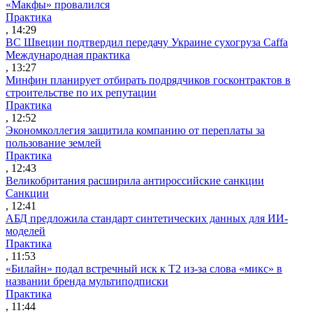
«Макфы» провалился
Практика
, 14:29
ВС Швеции подтвердил передачу Украине сухогруза Caffa
Международная практика
, 13:27
Минфин планирует отбирать подрядчиков госконтрактов в
строительстве по их репутации
Практика
, 12:52
Экономколлегия защитила компанию от переплаты за
пользование землей
Практика
, 12:43
Великобритания расширила антироссийские санкции
Санкции
, 12:41
АБД предложила стандарт синтетических данных для ИИ-
моделей
Практика
, 11:53
«Билайн» подал встречный иск к Т2 из-за слова «микс» в
названии бренда мультиподписки
Практика
, 11:44