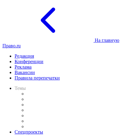
На главную
Право.ru
Редакция
Конференции
Реклама
Вакансии
Правила перепечатки
Темы
Практика
Законодательство
Процесс
Исследования
Рынок юридических услуг
Юридическое сообщество
Важнейшие правовые темы в прессе
Спецпроекты