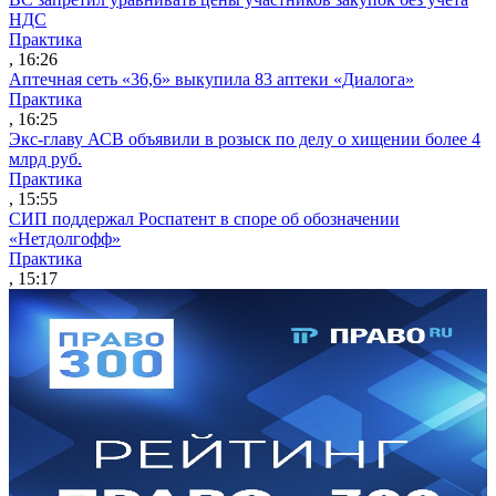
НДС
Практика
, 16:26
Аптечная сеть «36,6» выкупила 83 аптеки «Диалога»
Практика
, 16:25
Экс-главу АСВ объявили в розыск по делу о хищении более 4
млрд руб.
Практика
, 15:55
СИП поддержал Роспатент в споре об обозначении
«Нетдолгофф»
Практика
, 15:17