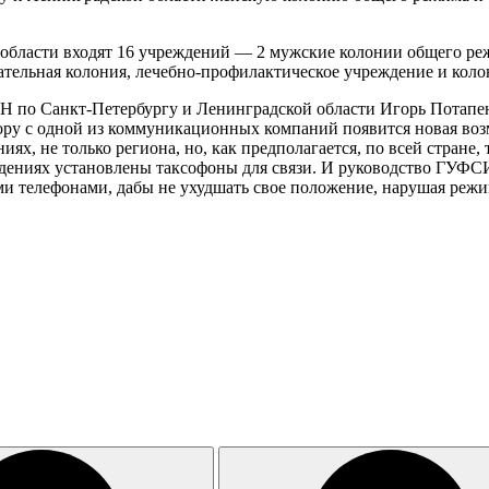
бласти входят 16 учреждений — 2 мужские колонии общего режи
тельная колония, лечебно-профилактическое учреждение и колони
 по Санкт-Петербургу и Ленинградской области Игорь Потапенко
вору с одной из коммуникационных компаний появится новая в
ях, не только региона, но, как предполагается, по всей стране
ждениях установлены таксофоны для связи. И руководство ГУФС
и телефонами, дабы не ухудшать свое положение, нарушая режи