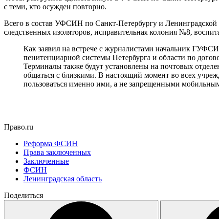
с теми, кто осужден повторно.
Всего в состав УФСИН по Санкт-Петербургу и Ленинградской о
следственных изоляторов, исправительная колония №8, воспита
Как заявил на встрече с журналистами начальник ГУФСИН
пенитенциарной системы Петербурга и области по дого
Терминалы также будут установлены на почтовых отделени
общаться с близкими. В настоящий момент во всех учре
пользоваться именно ими, а не запрещенными мобильным
Право.ru
Реформа ФСИН
Права заключенных
Заключенные
ФСИН
Ленинградская область
Поделиться