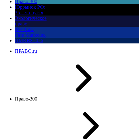
Право-300
Юррынок РФ:
35 лет спустя
Экологическое
право
Best Law
Firm Marketing
ПМЮФ 2026
ПРАВО.ru
Право-300