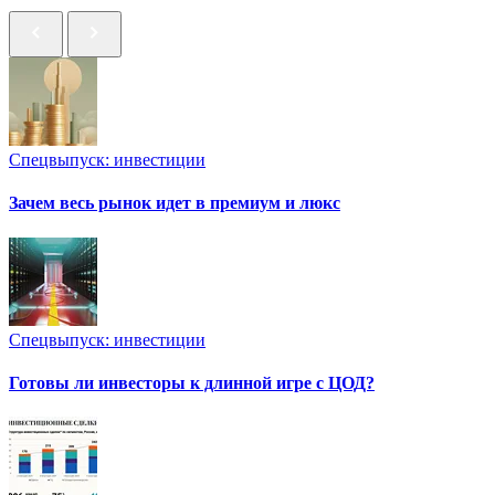
Спецвыпуск: инвестиции
Зачем весь рынок идет в премиум и люкс
Спецвыпуск: инвестиции
Готовы ли инвесторы к длинной игре с ЦОД?