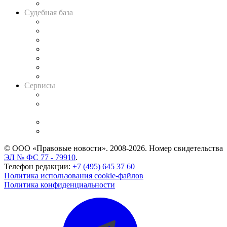
Авто
Судебная база
Картотека арбитражных дел
Решения арбитражных судов
Календарь рассмотрения арбитражных дел
Досье судей
Информация о судах
RSS лента новостей
Вакансии для юристов
Сервисы
Справочно-правовая система
Casebook: мониторинг дел
и компаний
Caselook: поиск и анализ практики
CASE.ONE: управление юридической службой
© ООО «Правовые новости». 2008-2026.
Номер свидетельства
ЭЛ № ФС 77 - 79910
.
Телефон редакции:
+7 (495) 645 37 60
Политика использования cookie-файлов
Политика конфиденциальности