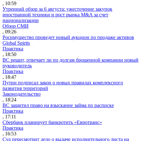
, 10:59
Утренний обзор за 6 августа: ужесточение закупок
иностранной техники и рост рынка M&A за счет
национализации
Обзор СМИ
, 09:26
Росимущество проведет новый аукцион по продаже активов
Global Spirits
Практика
, 18:50
ВС решит, отвечает ли по долгам брошенной компании новый
руководитель
Практика
, 18:47
Путин подписал закон о новых правилах комплексного
развития территорий
Законодательство
, 18:24
ВС защитил право на взыскание займа по расписке
Практика
, 17:11
Сбербанк планирует банкротить «Евротранс»
Практика
, 16:53
Суд пересмотрит дело о выдаче исполнительного листа на