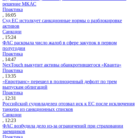
решение МКАС
Практика
, 16:05
Суд ЕС истолкует санкционные нормы о разблокировке
активов
Санкции
, 15:24
ФАС раскрыла число жалоб в сфере закупок в первом
полугодии
Практика
, 14:47
NexTouch выкупит активы обанкротившегося «Кванта»
Практика
, 13:35
«Евротранс» перешел в полноценный дефолт по трем
выпускам облигаций
Практика
, 12:31
Российский судовладелец отозвал иск к ЕС после исключения
танкера из санкционных списков
Санкции
, 12:23
ФАС возбудила дело из-за ограничений при страховании
заемщиков
Практика