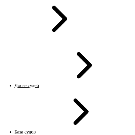
Досье судей
База судов