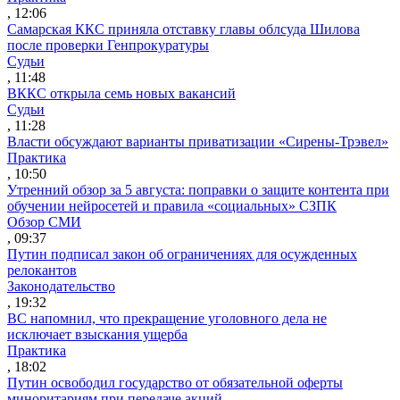
, 12:06
Самарская ККС приняла отставку главы облсуда Шилова
после проверки Генпрокуратуры
Судьи
, 11:48
ВККС открыла семь новых вакансий
Судьи
, 11:28
Власти обсуждают варианты приватизации «Сирены-Трэвел»
Практика
, 10:50
Утренний обзор за 5 августа: поправки о защите контента при
обучении нейросетей и правила «социальных» СЗПК
Обзор СМИ
, 09:37
Путин подписал закон об ограничениях для осужденных
релокантов
Законодательство
, 19:32
ВС напомнил, что прекращение уголовного дела не
исключает взыскания ущерба
Практика
, 18:02
Путин освободил государство от обязательной оферты
миноритариям при передаче акций