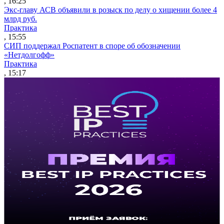
, 16:25
Экс-главу АСВ объявили в розыск по делу о хищении более 4
млрд руб.
Практика
, 15:55
СИП поддержал Роспатент в споре об обозначении
«Нетдолгофф»
Практика
, 15:17