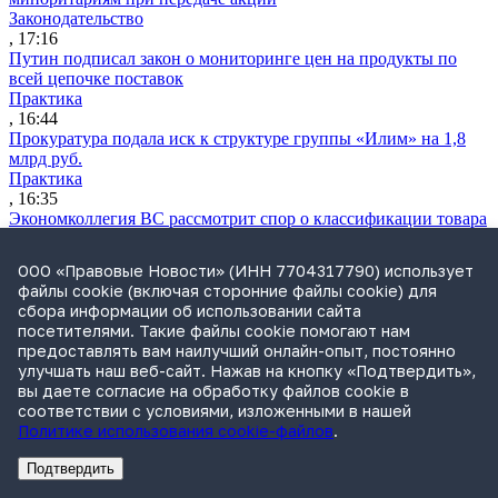
Законодательство
, 17:16
Путин подписал закон о мониторинге цен на продукты по
всей цепочке поставок
Практика
, 16:44
Прокуратура подала иск к структуре группы «Илим» на 1,8
млрд руб.
Практика
, 16:35
Экономколлегия ВС рассмотрит спор о классификации товара
по ВЭД ЕАЭС
Практика
ООО «Правовые Новости» (ИНН 7704317790) использует
, 16:24
файлы cookie (включая сторонние файлы cookie) для
Дочерняя компания «Мегафона» подала иск к «М.Видео» на
сбора информации об использовании сайта
1,8 млрд руб.
посетителями. Такие файлы cookie помогают нам
Практика
предоставлять вам наилучший онлайн-опыт, постоянно
, 15:50
улучшать наш веб-сайт. Нажав на кнопку «Подтвердить»,
СИП проверит отмену патента на систему управления
вы даете согласие на обработку файлов cookie в
устройствами после возражений «Яндекса»
соответствии с условиями, изложенными в нашей
Практика
Политике использования cookie-файлов
.
, 15:17
Суды 10 стран рассматривают иски российской «дочки»
Подтвердить
Google о возврате дивидендов
Реклама
Адвокатское бюро Санкт-Петербурга «Вертикаль» ИНН 7841290773
Реклама
ООО "Право.ру" ИНН: 7704835288