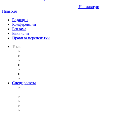
На главную
Право.ru
Редакция
Конференции
Реклама
Вакансии
Правила перепечатки
Темы
Практика
Законодательство
Процесс
Исследования
Рынок юридических услуг
Юридическое сообщество
Важнейшие правовые темы в прессе
Спецпроекты
Подкаст «В здравом уме
и твёрдой памяти»
Legal Design
Банкротная панорама
Советы для литигаторов
Сговоры на торгах