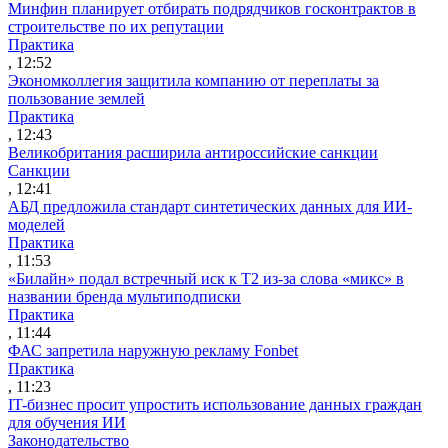
Минфин планирует отбирать подрядчиков госконтрактов в
строительстве по их репутации
Практика
, 12:52
Экономколлегия защитила компанию от переплаты за
пользование землей
Практика
, 12:43
Великобритания расширила антироссийские санкции
Санкции
, 12:41
АБД предложила стандарт синтетических данных для ИИ-
моделей
Практика
, 11:53
«Билайн» подал встречный иск к Т2 из-за слова «микс» в
названии бренда мультиподписки
Практика
, 11:44
ФАС запретила наружную рекламу Fonbet
Практика
, 11:23
IT-бизнес просит упростить использование данных граждан
для обучения ИИ
Законодательство