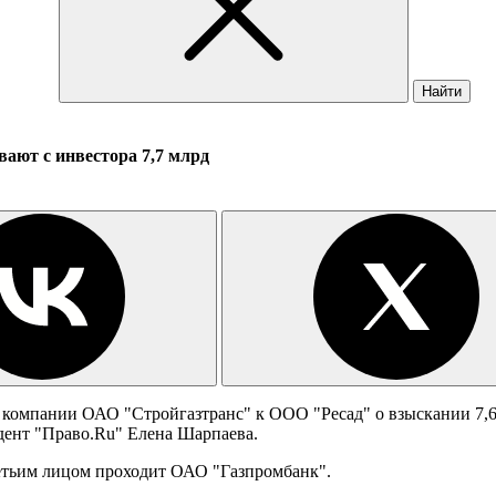
Найти
ают с инвестора 7,7 млрд
 компании ОАО "Стройгазтранс" к ООО "Ресад" о взыскании 7,6
дент "Право.Ru" Елена Шарпаева.
етьим лицом проходит ОАО "Газпромбанк".