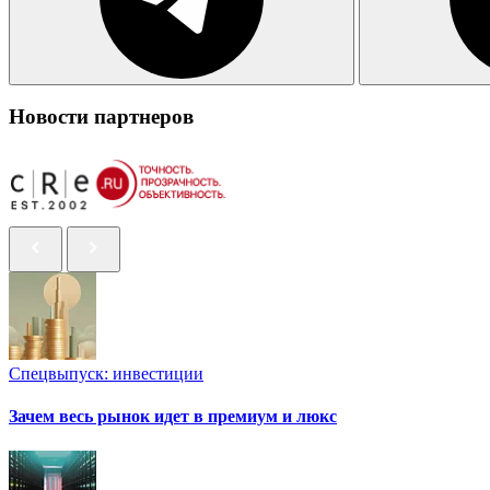
Новости партнеров
Спецвыпуск: инвестиции
Зачем весь рынок идет в премиум и люкс