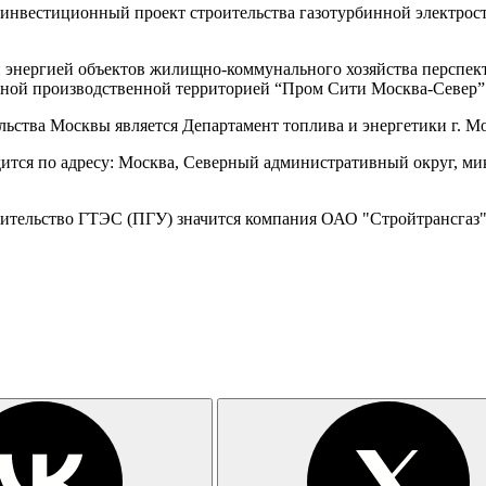
т инвестиционный проект строительства газотурбинной электро
ой энергией объектов жилищно-коммунального хозяйства перспе
й производственной территорией “Пром Сити Москва-Север”. О
ства Москвы является Департамент топлива и энергетики г. Мо
ится по адресу: Москва, Северный административный округ, м
оительство ГТЭС (ПГУ) значится компания ОАО "Стройтрансгаз"