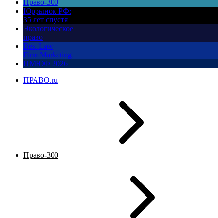
Право-300
Юррынок РФ:
35 лет спустя
Экологическое
право
Best Law
Firm Marketing
ПМЮФ 2026
ПРАВО.ru
Право-300