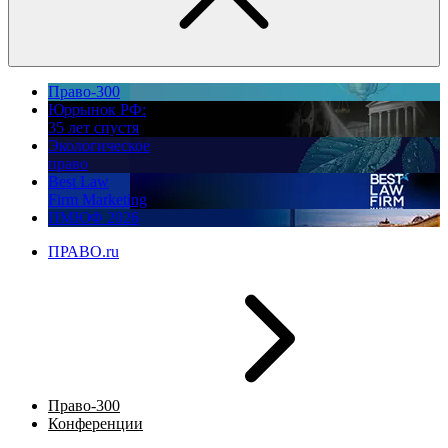
Право-300
Юррынок РФ:
35 лет спустя
Экологическое
право
Best Law
Firm Marketing
ПМЮФ 2026
ПРАВО.ru
Право-300
Конференции