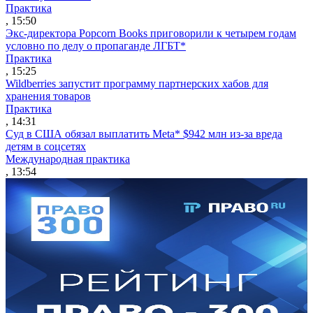
Практика
, 15:50
Экс-директора Popcorn Books приговорили к четырем годам
условно по делу о пропаганде ЛГБТ*
Практика
, 15:25
Wildberries запустит программу партнерских хабов для
хранения товаров
Практика
, 14:31
Суд в США обязал выплатить Meta* $942 млн из-за вреда
детям в соцсетях
Международная практика
, 13:54