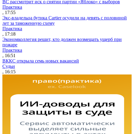
ВС рассмотрит иск о снятии партии «Яблоко» с выборов
Практика
, 17:55
Экс-владельца бутика Cartier осудили на девять с половиной
лет за таможенную схему
Практика
, 17:18
Экономколлегия решит, кто должен возмещать ущерб при
пожаре
Практика
, 16:51
ВККС открыла семь новых вакансий
Судьи
, 16:15