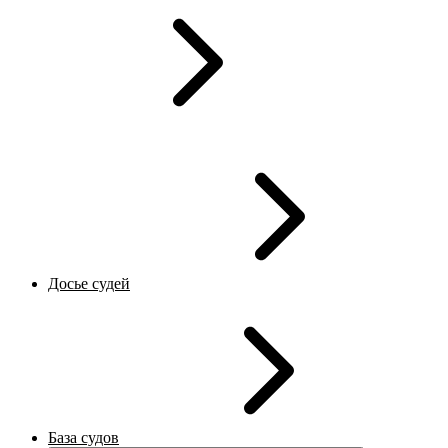
Досье судей
База судов