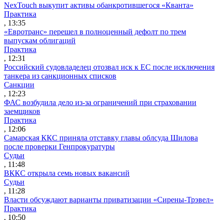
NexTouch выкупит активы обанкротившегося «Кванта»
Практика
, 13:35
«Евротранс» перешел в полноценный дефолт по трем
выпускам облигаций
Практика
, 12:31
Российский судовладелец отозвал иск к ЕС после исключения
танкера из санкционных списков
Санкции
, 12:23
ФАС возбудила дело из-за ограничений при страховании
заемщиков
Практика
, 12:06
Самарская ККС приняла отставку главы облсуда Шилова
после проверки Генпрокуратуры
Судьи
, 11:48
ВККС открыла семь новых вакансий
Судьи
, 11:28
Власти обсуждают варианты приватизации «Сирены-Трэвел»
Практика
, 10:50