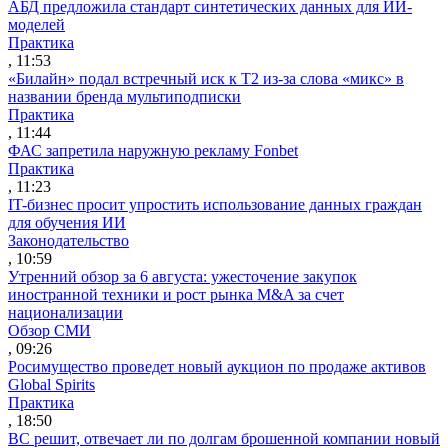
АБД предложила стандарт синтетических данных для ИИ-
моделей
Практика
, 11:53
«Билайн» подал встречный иск к Т2 из-за слова «микс» в
названии бренда мультиподписки
Практика
, 11:44
ФАС запретила наружную рекламу Fonbet
Практика
, 11:23
IT-бизнес просит упростить использование данных граждан
для обучения ИИ
Законодательство
, 10:59
Утренний обзор за 6 августа: ужесточение закупок
иностранной техники и рост рынка M&A за счет
национализации
Обзор СМИ
, 09:26
Росимущество проведет новый аукцион по продаже активов
Global Spirits
Практика
, 18:50
ВС решит, отвечает ли по долгам брошенной компании новый