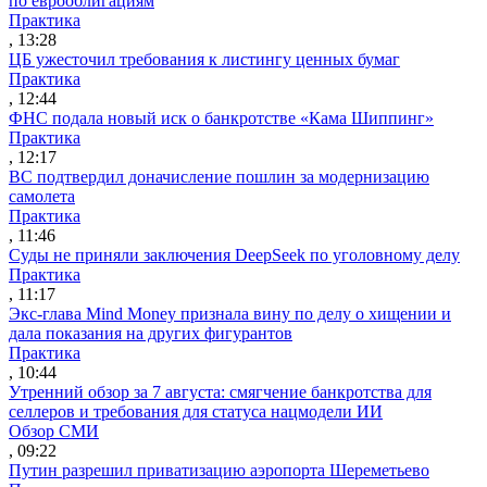
по еврооблигациям
Практика
, 13:28
ЦБ ужесточил требования к листингу ценных бумаг
Практика
, 12:44
ФНС подала новый иск о банкротстве «Кама Шиппинг»
Практика
, 12:17
ВС подтвердил доначисление пошлин за модернизацию
самолета
Практика
, 11:46
Суды не приняли заключения DeepSeek по уголовному делу
Практика
, 11:17
Экс-глава Mind Money признала вину по делу о хищении и
дала показания на других фигурантов
Практика
, 10:44
Утренний обзор за 7 августа: смягчение банкротства для
селлеров и требования для статуса нацмодели ИИ
Обзор СМИ
, 09:22
Путин разрешил приватизацию аэропорта Шереметьево