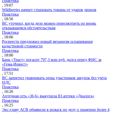
Практика
, 19:07
Wildberries начнет страховать товары от ударов дронов
Практика
, 18:56
ВС уточнил, когда дело можно пересмотреть по вновь
открывшимся обстоятельствам
Практика
, 18:06
Росреестр предложил новый механизм оспаривания
кадастровой стоимости
Практика
, 18:00
Банк «Траст» погасит 797,3 млн руб. долга перед ФНС за
«Гема-Инвест»
Практика
, 17:51
ВС запретил уравнивать цены участников закупок без учета
НДС
Практика
, 16:26
Аптечная сеть «36,6» выкупила 83 аптеки «Диалога»
Практика
, 16:25
Экс-главу АСВ объявили в розыск по делу о хищении более 4