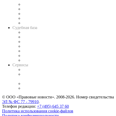
Legal Design
Банкротная панорама
Советы для литигаторов
Сговоры на торгах
Авто
Судебная база
Картотека арбитражных дел
Решения арбитражных судов
Календарь рассмотрения арбитражных дел
Досье судей
Информация о судах
RSS лента новостей
Вакансии для юристов
Сервисы
Справочно-правовая система
Casebook: мониторинг дел
и компаний
Caselook: поиск и анализ практики
CASE.ONE: управление юридической службой
© ООО «Правовые новости». 2008-2026.
Номер свидетельства
ЭЛ № ФС 77 - 79910
.
Телефон редакции:
+7 (495) 645 37 60
Политика использования cookie-файлов
Политика конфиденциальности