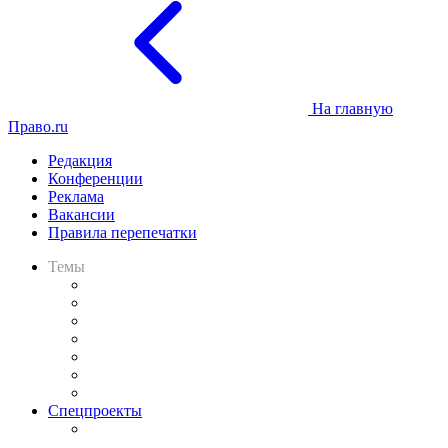
На главную
Право.ru
Редакция
Конференции
Реклама
Вакансии
Правила перепечатки
Темы
Практика
Законодательство
Процесс
Исследования
Рынок юридических услуг
Юридическое сообщество
Важнейшие правовые темы в прессе
Спецпроекты
Подкаст «В здравом уме
и твёрдой памяти»