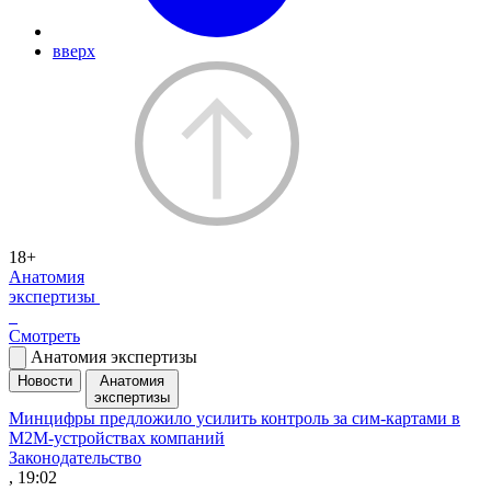
вверх
18+
Анатомия
экспертизы
Смотреть
Анатомия экспертизы
Новости
Анатомия
экспертизы
Минцифры предложило усилить контроль за сим-картами в
M2M-устройствах компаний
Законодательство
, 19:02