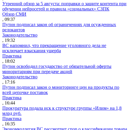
Утренний обзор за 5 августа: поправки о защите контента при
обучении нейросетей и правила «социальных» СЗПК
Обзор СМИ
, 09:37
Путин подписал закон об ограничениях для осужденных
релокантов
Законодательство
, 19:32
ВС напомнил, что прекращение уголовного дела не
исключает взыскания ущерба
Практика
, 18:02
Путин освободил государство от обязательной оферты
миноритариям при передаче акций
Законодательство
, 17:16
Путин подписал закон о мониторинге цен на продукты по
всей цепочке поставок
Практика
, 16:44
Прокуратура подала иск к структуре группы «Илим» на 1,8
млрд руб.
Практика
, 16:35
Экономколлегия ВС рассмотрит спор о классификации товара