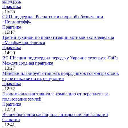
млрд руб.
Практика
, 15:55
СИП поддержал Роспатент в споре об обозначении
«Нетдолгофф»
Практика
, 15:17
Третий аукцион по приватизации активов экс-владельца
«Макфы» провалился
Практика
, 14:29
ВС Швеции подтвердил передачу Украине сухогруза Caffa
Международная практика
, 13:27
Минфин планирует отбирать подрядчиков госконтрактов в
строительстве по их репутации
Практика
, 12:52
Экономколлегия защитила компанию от переплаты за
пользование землей
Практика
, 12:43
Великобритания расширила антироссийские санкции
Санкции
, 12:41