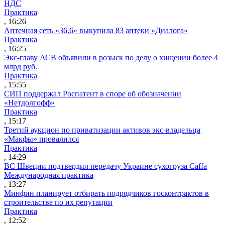
НДС
Практика
, 16:26
Аптечная сеть «36,6» выкупила 83 аптеки «Диалога»
Практика
, 16:25
Экс-главу АСВ объявили в розыск по делу о хищении более 4
млрд руб.
Практика
, 15:55
СИП поддержал Роспатент в споре об обозначении
«Нетдолгофф»
Практика
, 15:17
Третий аукцион по приватизации активов экс-владельца
«Макфы» провалился
Практика
, 14:29
ВС Швеции подтвердил передачу Украине сухогруза Caffa
Международная практика
, 13:27
Минфин планирует отбирать подрядчиков госконтрактов в
строительстве по их репутации
Практика
, 12:52