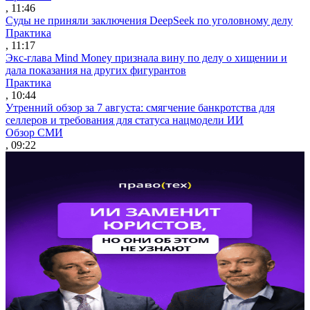
, 11:46
Суды не приняли заключения DeepSeek по уголовному делу
Практика
, 11:17
Экс-глава Mind Money признала вину по делу о хищении и
дала показания на других фигурантов
Практика
, 10:44
Утренний обзор за 7 августа: смягчение банкротства для
селлеров и требования для статуса нацмодели ИИ
Обзор СМИ
, 09:22