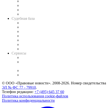
Банкротная панорама
Советы для литигаторов
Сговоры на торгах
Авто
Судебная база
Картотека арбитражных дел
Решения арбитражных судов
Календарь рассмотрения арбитражных дел
Досье судей
Информация о судах
RSS лента новостей
Вакансии для юристов
Сервисы
Справочно-правовая система
Casebook: мониторинг дел
и компаний
Caselook: поиск и анализ практики
CASE.ONE: управление юридической службой
© ООО «Правовые новости». 2008-2026.
Номер свидетельства
ЭЛ № ФС 77 - 79910
.
Телефон редакции:
+7 (495) 645 37 60
Политика использования cookie-файлов
Политика конфиденциальности