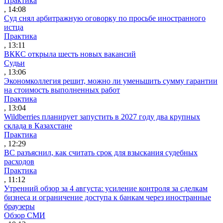
Практика
, 14:08
Суд снял арбитражную оговорку по просьбе иностранного
истца
Практика
, 13:11
ВККС открыла шесть новых вакансий
Судьи
, 13:06
Экономколлегия решит, можно ли уменьшить сумму гарантии
на стоимость выполненных работ
Практика
, 13:04
Wildberries планирует запустить в 2027 году два крупных
склада в Казахстане
Практика
, 12:29
ВС разъяснил, как считать срок для взыскания судебных
расходов
Практика
, 11:12
Утренний обзор за 4 августа: усиление контроля за сделкам
бизнеса и ограничение доступа к банкам через иностранные
браузеры
Обзор СМИ