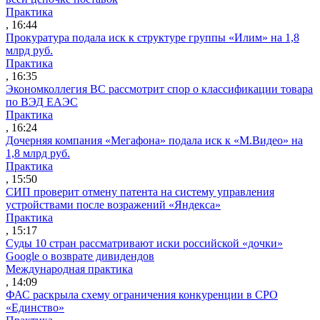
Практика
, 16:44
Прокуратура подала иск к структуре группы «Илим» на 1,8
млрд руб.
Практика
, 16:35
Экономколлегия ВС рассмотрит спор о классификации товара
по ВЭД ЕАЭС
Практика
, 16:24
Дочерняя компания «Мегафона» подала иск к «М.Видео» на
1,8 млрд руб.
Практика
, 15:50
СИП проверит отмену патента на систему управления
устройствами после возражений «Яндекса»
Практика
, 15:17
Суды 10 стран рассматривают иски российской «дочки»
Google о возврате дивидендов
Международная практика
, 14:09
ФАС раскрыла схему ограничения конкуренции в СРО
«Единство»