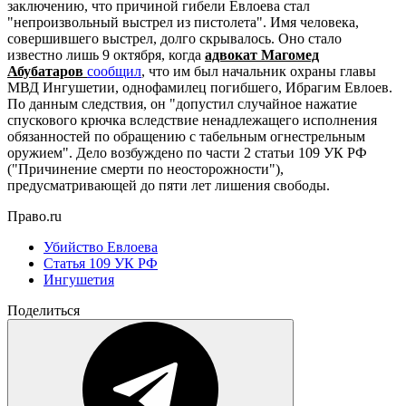
заключению, что причиной гибели Евлоева стал
"непроизвольный выстрел из пистолета". Имя человека,
совершившего выстрел, долго скрывалось. Оно стало
известно лишь 9 октября, когда
адвокат Магомед
Абубатаров
сообщил
, что им был начальник охраны главы
МВД Ингушетии, однофамилец погибшего, Ибрагим Евлоев.
По данным следствия, он "допустил случайное нажатие
спускового крючка вследствие ненадлежащего исполнения
обязанностей по обращению с табельным огнестрельным
оружием". Дело возбуждено по части 2 статьи 109 УК РФ
("Причинение смерти по неосторожности"),
предусматривающей до пяти лет лишения свободы.
Право.ru
Убийство Евлоева
Статья 109 УК РФ
Ингушетия
Поделиться