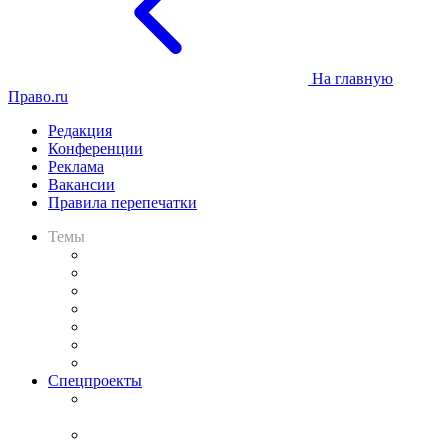
На главную
Право.ru
Редакция
Конференции
Реклама
Вакансии
Правила перепечатки
Темы
Практика
Законодательство
Процесс
Исследования
Рынок юридических услуг
Юридическое сообщество
Важнейшие правовые темы в прессе
Спецпроекты
Подкаст «В здравом уме
и твёрдой памяти»
Legal Design