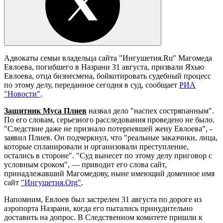
Адвокаты семьи владельца сайта "Ингушетия.Ru" Магомеда
Евлоева, погибшего в Назрани 31 августа, призвали Яхью
Евлоева, отца бизнесмена, бойкотировать судебный процесс
по этому делу, переданное сегодня в суд, сообщает
РИА
"Новости"
.
Защитник Муса Плиев
назвал дело "наспех состряпанным".
По его словам, серьезного расследования проведено не было.
"Следствие даже не признало потерпевшей жену Евлоева", -
заявил Плиев. Он подчеркнул, что "реальные заказчики, лица,
которые спланировали и организовали преступление,
остались в стороне". "Суд вынесет по этому делу приговор с
условным сроком", — приводит его слова сайт,
принадлежавший Магомедову, ныне имеющий доменное имя
сайт
"Ингушетия.Org"
.
Напомним, Евлоев был застрелен 31 августа по дороге из
аэропорта Назрани, когда его пытались принудительно
доставить на допрос. В Следственном комитете пришли к