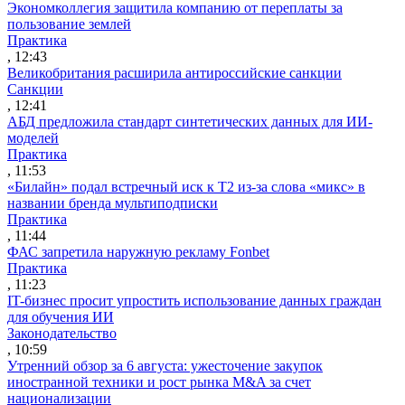
Экономколлегия защитила компанию от переплаты за
пользование землей
Практика
, 12:43
Великобритания расширила антироссийские санкции
Санкции
, 12:41
АБД предложила стандарт синтетических данных для ИИ-
моделей
Практика
, 11:53
«Билайн» подал встречный иск к Т2 из-за слова «микс» в
названии бренда мультиподписки
Практика
, 11:44
ФАС запретила наружную рекламу Fonbet
Практика
, 11:23
IT-бизнес просит упростить использование данных граждан
для обучения ИИ
Законодательство
, 10:59
Утренний обзор за 6 августа: ужесточение закупок
иностранной техники и рост рынка M&A за счет
национализации