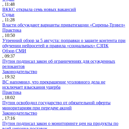
, 11:48
ВККС открыла семь новых вакансий
Судьи
, 11:28
Власти обсуждают варианты приватизации «Сирены-Трэвел»
Практика
, 10:50
Утренний обзор за 5 августа: поправки о защите контента при
обучении нейросетей и правила «социальных» СЗПК
Обзор СМИ
, 09:37
Путин подписал закон об ограничениях для осужденных
релокантов
Законодательство
, 19:32
ВС напомнил, что прекращение уголовного дела не
исключает взыскания ущерба
Практика
, 18:02
Путин освободил государство от обязательной оферты
миноритариям при передаче акций
Законодательство
, 17:16
Путин подписал закон о мониторинге цен на продукты по
всей цепочке поставок