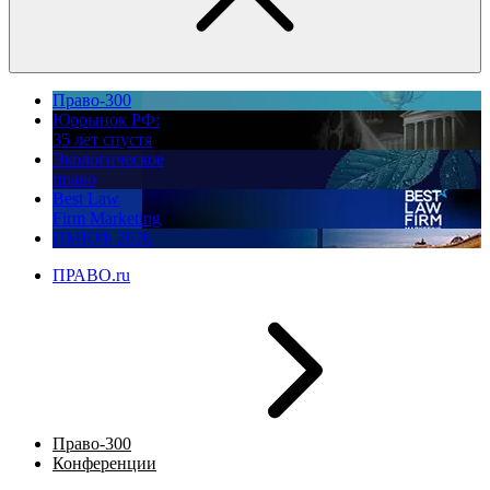
Право-300
Юррынок РФ:
35 лет спустя
Экологическое
право
Best Law
Firm Marketing
ПМЮФ 2026
ПРАВО.ru
Право-300
Конференции