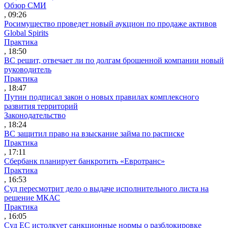
Обзор СМИ
, 09:26
Росимущество проведет новый аукцион по продаже активов
Global Spirits
Практика
, 18:50
ВС решит, отвечает ли по долгам брошенной компании новый
руководитель
Практика
, 18:47
Путин подписал закон о новых правилах комплексного
развития территорий
Законодательство
, 18:24
ВС защитил право на взыскание займа по расписке
Практика
, 17:11
Сбербанк планирует банкротить «Евротранс»
Практика
, 16:53
Суд пересмотрит дело о выдаче исполнительного листа на
решение МКАС
Практика
, 16:05
Суд ЕС истолкует санкционные нормы о разблокировке