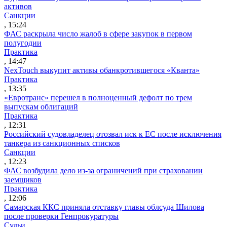
активов
Санкции
, 15:24
ФАС раскрыла число жалоб в сфере закупок в первом
полугодии
Практика
, 14:47
NexTouch выкупит активы обанкротившегося «Кванта»
Практика
, 13:35
«Евротранс» перешел в полноценный дефолт по трем
выпускам облигаций
Практика
, 12:31
Российский судовладелец отозвал иск к ЕС после исключения
танкера из санкционных списков
Санкции
, 12:23
ФАС возбудила дело из-за ограничений при страховании
заемщиков
Практика
, 12:06
Самарская ККС приняла отставку главы облсуда Шилова
после проверки Генпрокуратуры
Судьи