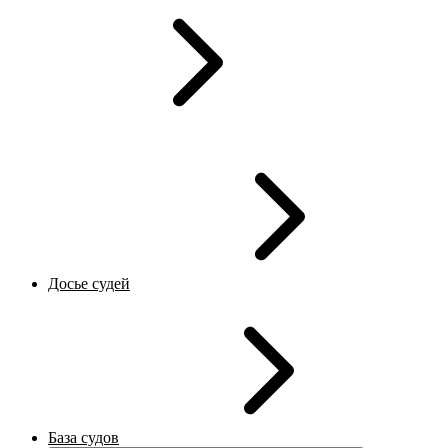
Досье судей
База судов