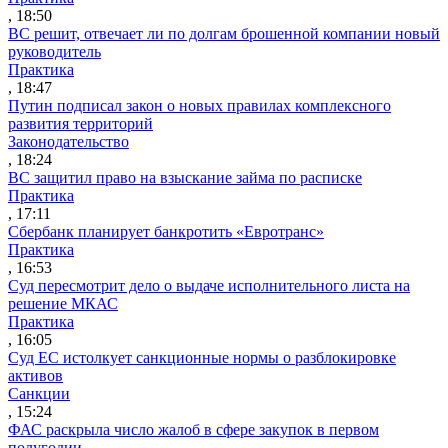
, 18:50
ВС решит, отвечает ли по долгам брошенной компании новый
руководитель
Практика
, 18:47
Путин подписал закон о новых правилах комплексного
развития территорий
Законодательство
, 18:24
ВС защитил право на взыскание займа по расписке
Практика
, 17:11
Сбербанк планирует банкротить «Евротранс»
Практика
, 16:53
Суд пересмотрит дело о выдаче исполнительного листа на
решение МКАС
Практика
, 16:05
Суд ЕС истолкует санкционные нормы о разблокировке
активов
Санкции
, 15:24
ФАС раскрыла число жалоб в сфере закупок в первом
полугодии