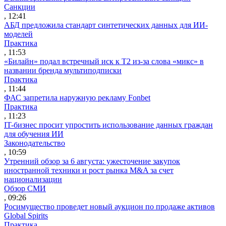
Санкции
, 12:41
АБД предложила стандарт синтетических данных для ИИ-
моделей
Практика
, 11:53
«Билайн» подал встречный иск к Т2 из-за слова «микс» в
названии бренда мультиподписки
Практика
, 11:44
ФАС запретила наружную рекламу Fonbet
Практика
, 11:23
IT-бизнес просит упростить использование данных граждан
для обучения ИИ
Законодательство
, 10:59
Утренний обзор за 6 августа: ужесточение закупок
иностранной техники и рост рынка M&A за счет
национализации
Обзор СМИ
, 09:26
Росимущество проведет новый аукцион по продаже активов
Global Spirits
Практика