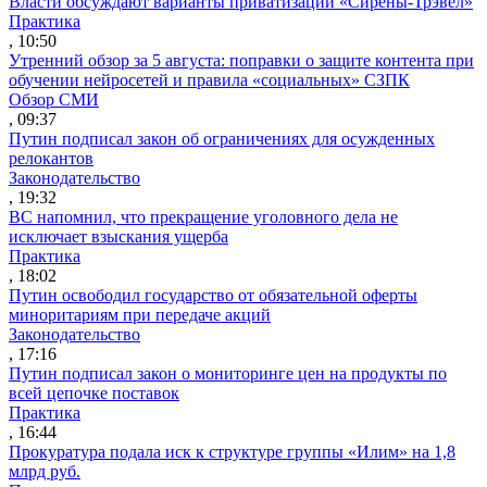
Власти обсуждают варианты приватизации «Сирены-Трэвел»
Практика
, 10:50
Утренний обзор за 5 августа: поправки о защите контента при
обучении нейросетей и правила «социальных» СЗПК
Обзор СМИ
, 09:37
Путин подписал закон об ограничениях для осужденных
релокантов
Законодательство
, 19:32
ВС напомнил, что прекращение уголовного дела не
исключает взыскания ущерба
Практика
, 18:02
Путин освободил государство от обязательной оферты
миноритариям при передаче акций
Законодательство
, 17:16
Путин подписал закон о мониторинге цен на продукты по
всей цепочке поставок
Практика
, 16:44
Прокуратура подала иск к структуре группы «Илим» на 1,8
млрд руб.