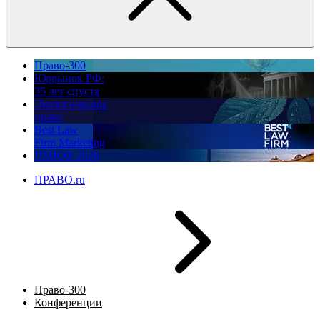
Право-300
Юррынок РФ:
35 лет спустя
Экологическое
право
Best Law
Firm Marketing
ПМЮФ 2026
ПРАВО.ru
Право-300
Конференции