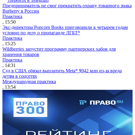
Перейти в Telegram
Предприниматель не смог прекратить охрану товарного знака
Burberry в России
Практика
, 15:50
Экс-директора Popcorn Books приговорили к четырем годам
условно по делу о пропаганде ЛГБТ*
Практика
, 15:25
Wildberries запустит программу партнерских хабов для
хранения товаров
Практика
, 14:31
Суд в США обязал выплатить Meta* $942 млн из-за вреда
детям в соцсетях
Международная практика
, 13:54