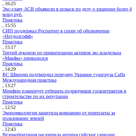
, 16:25
Экс-главу АСВ объявили в розыск по делу о хищении более 4
млрд руб.
Практика
, 15:55
СИП поддержал Роспатент в споре об обозначении
«Нетдолгофф»
Практика
, 15:17
Третий аукцион по приватизации активов экс-владельца
«Макфы» провалился
Практика
, 14:29
ВС Швеции подтвердил передачу Украине сухогруза Caffa
Международная практика
, 13:27
Минфин планирует отбирать подрядчиков госконтрактов в
строительстве по их репутации
Практика
, 12:52
Экономколлегия защитила компанию от переплаты за
пользование землей
Практика
, 12:43
Великобритания расширила антироссийские санкции