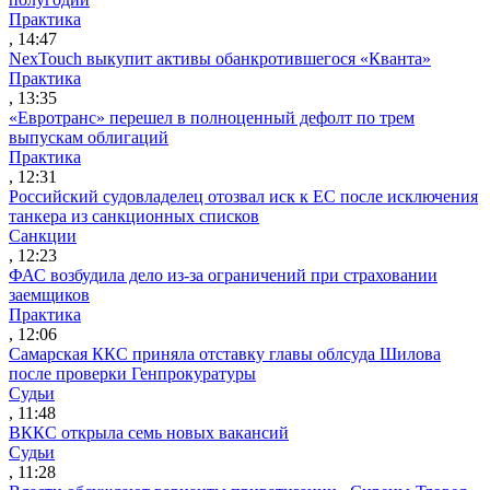
Практика
, 14:47
NexTouch выкупит активы обанкротившегося «Кванта»
Практика
, 13:35
«Евротранс» перешел в полноценный дефолт по трем
выпускам облигаций
Практика
, 12:31
Российский судовладелец отозвал иск к ЕС после исключения
танкера из санкционных списков
Санкции
, 12:23
ФАС возбудила дело из-за ограничений при страховании
заемщиков
Практика
, 12:06
Самарская ККС приняла отставку главы облсуда Шилова
после проверки Генпрокуратуры
Судьи
, 11:48
ВККС открыла семь новых вакансий
Судьи
, 11:28