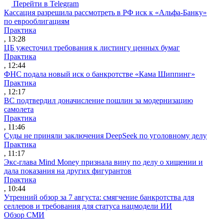
Перейти в Telegram
Кассация разрешила рассмотреть в РФ иск к «Альфа-Банку»
по еврооблигациям
Практика
, 13:28
ЦБ ужесточил требования к листингу ценных бумаг
Практика
, 12:44
ФНС подала новый иск о банкротстве «Кама Шиппинг»
Практика
, 12:17
ВС подтвердил доначисление пошлин за модернизацию
самолета
Практика
, 11:46
Суды не приняли заключения DeepSeek по уголовному делу
Практика
, 11:17
Экс-глава Mind Money признала вину по делу о хищении и
дала показания на других фигурантов
Практика
, 10:44
Утренний обзор за 7 августа: смягчение банкротства для
селлеров и требования для статуса нацмодели ИИ
Обзор СМИ