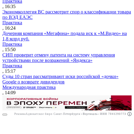
Практика
, 16:35
Экономколлегия ВС рассмотрит спор о классификации товара
по ВЭД ЕАЭС
Практика
, 16:24
Дочерняя компания «Мегафона» подала иск к «М.Видео» на
1,8 млрд руб.
Практика
, 15:50
СИП проверит отмену патента на систему управления
устройствами после возражений «Яндекса»
Практика
, 15:17
Суды 10 стран рассматривают иски российской «дочки»
Google о возврате дивидендов
Международная практика
, 14:09
Реклама
Адвокатское бюро Санкт-Петербурга «Вертикаль» ИНН 7841290773
Реклама
АО"Право.ру" ИНН: 7708095468