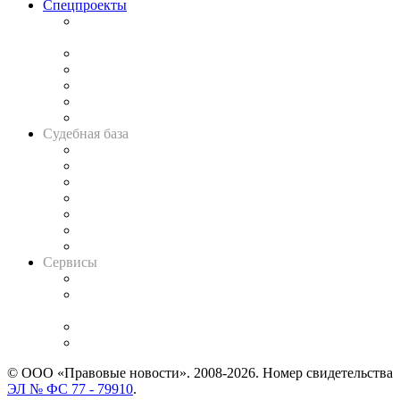
Спецпроекты
Подкаст «В здравом уме
и твёрдой памяти»
Legal Design
Банкротная панорама
Советы для литигаторов
Сговоры на торгах
Авто
Судебная база
Картотека арбитражных дел
Решения арбитражных судов
Календарь рассмотрения арбитражных дел
Досье судей
Информация о судах
RSS лента новостей
Вакансии для юристов
Сервисы
Справочно-правовая система
Casebook: мониторинг дел
и компаний
Caselook: поиск и анализ практики
CASE.ONE: управление юридической службой
© ООО «Правовые новости». 2008-2026.
Номер свидетельства
ЭЛ № ФС 77 - 79910
.