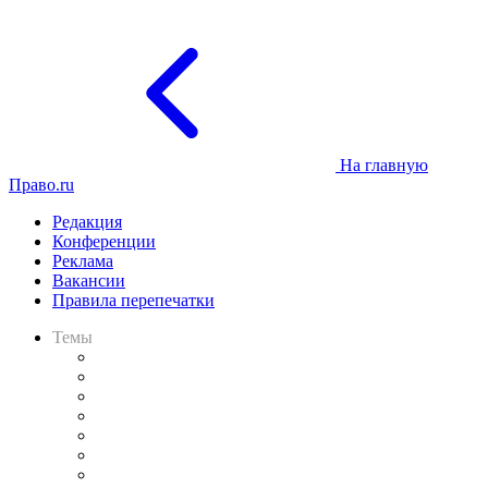
На главную
Право.ru
Редакция
Конференции
Реклама
Вакансии
Правила перепечатки
Темы
Практика
Законодательство
Процесс
Исследования
Рынок юридических услуг
Юридическое сообщество
Важнейшие правовые темы в прессе