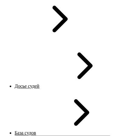
Досье судей
База судов