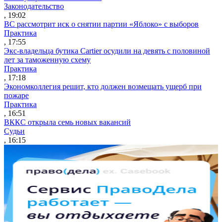
Законодательство
, 19:02
ВС рассмотрит иск о снятии партии «Яблоко» с выборов
Практика
, 17:55
Экс-владельца бутика Cartier осудили на девять с половиной
лет за таможенную схему
Практика
, 17:18
Экономколлегия решит, кто должен возмещать ущерб при
пожаре
Практика
, 16:51
ВККС открыла семь новых вакансий
Судьи
, 16:15