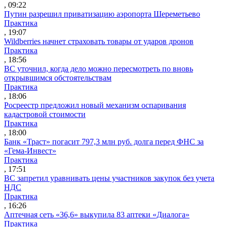
, 09:22
Путин разрешил приватизацию аэропорта Шереметьево
Практика
, 19:07
Wildberries начнет страховать товары от ударов дронов
Практика
, 18:56
ВС уточнил, когда дело можно пересмотреть по вновь
открывшимся обстоятельствам
Практика
, 18:06
Росреестр предложил новый механизм оспаривания
кадастровой стоимости
Практика
, 18:00
Банк «Траст» погасит 797,3 млн руб. долга перед ФНС за
«Гема-Инвест»
Практика
, 17:51
ВС запретил уравнивать цены участников закупок без учета
НДС
Практика
, 16:26
Аптечная сеть «36,6» выкупила 83 аптеки «Диалога»
Практика