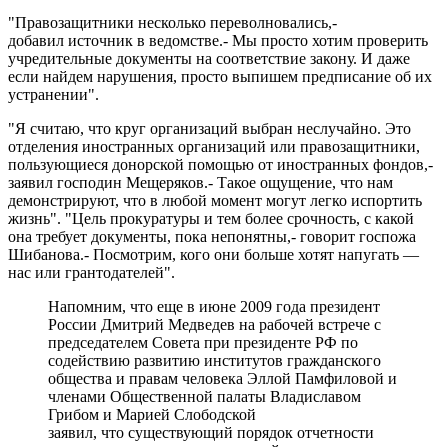
"Правозащитники несколько переволновались,-
добавил источник в ведомстве.- Мы просто хотим проверить
учредительные документы на соответствие закону. И даже
если найдем нарушения, просто выпишем предписание об их
устранении".
"Я считаю, что круг организаций выбран неслучайно. Это
отделения иностранных организаций или правозащитники,
пользующиеся донорской помощью от иностранных фондов,-
заявил господин Мещеряков.- Такое ощущение, что нам
демонстрируют, что в любой момент могут легко испортить
жизнь". "Цель прокуратуры и тем более срочность, с какой
она требует документы, пока непонятны,- говорит госпожа
Шибанова.- Посмотрим, кого они больше хотят напугать —
нас или грантодателей".
Напомним, что еще в июне 2009 года президент
России Дмитрий Медведев на рабочей встрече с
председателем Совета при президенте РФ по
содействию развитию институтов гражданского
общества и правам человека Эллой Памфиловой и
членами Общественной палаты Владиславом
Грибом и Марией Слободской
заявил, что существующий порядок отчетности