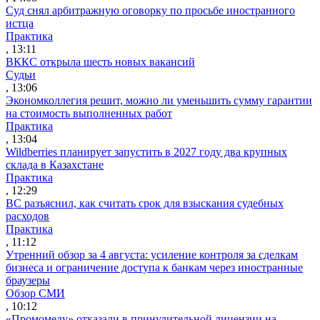
Суд снял арбитражную оговорку по просьбе иностранного
истца
Практика
, 13:11
ВККС открыла шесть новых вакансий
Судьи
, 13:06
Экономколлегия решит, можно ли уменьшить сумму гарантии
на стоимость выполненных работ
Практика
, 13:04
Wildberries планирует запустить в 2027 году два крупных
склада в Казахстане
Практика
, 12:29
ВС разъяснил, как считать срок для взыскания судебных
расходов
Практика
, 11:12
Утренний обзор за 4 августа: усиление контроля за сделкам
бизнеса и ограничение доступа к банкам через иностранные
браузеры
Обзор СМИ
, 10:12
«Промомеду» отказали в принудительной лицензии на