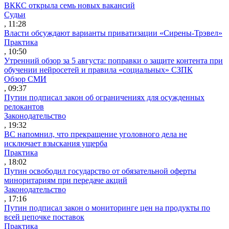
ВККС открыла семь новых вакансий
Судьи
, 11:28
Власти обсуждают варианты приватизации «Сирены-Трэвел»
Практика
, 10:50
Утренний обзор за 5 августа: поправки о защите контента при
обучении нейросетей и правила «социальных» СЗПК
Обзор СМИ
, 09:37
Путин подписал закон об ограничениях для осужденных
релокантов
Законодательство
, 19:32
ВС напомнил, что прекращение уголовного дела не
исключает взыскания ущерба
Практика
, 18:02
Путин освободил государство от обязательной оферты
миноритариям при передаче акций
Законодательство
, 17:16
Путин подписал закон о мониторинге цен на продукты по
всей цепочке поставок
Практика