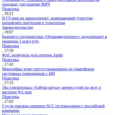
препарат для терапии ВИЧ
Практика
, 19:21
В ГД внесли законопроект, разрешающий туристам
направлять претензии к турагентам
Законодательство
, 19:07
Бывшего гендиректора «Облкоммунэнерго» подозревают в
хищении 1 млрд руб.
Практика
, 17:59
ФАС возбудила дело против Apple
Практика
, 17:43
Минцифры хочет предустанавливать на смартфонах
системных помощников с ИИ
Практика
, 17:33
Экс-совладельца «Азбуки вкуса» заочно судят по делу о
растрате $11 млн
Практика
, 17:02
Суд не признал решение SCC по взысканию с российской
компании