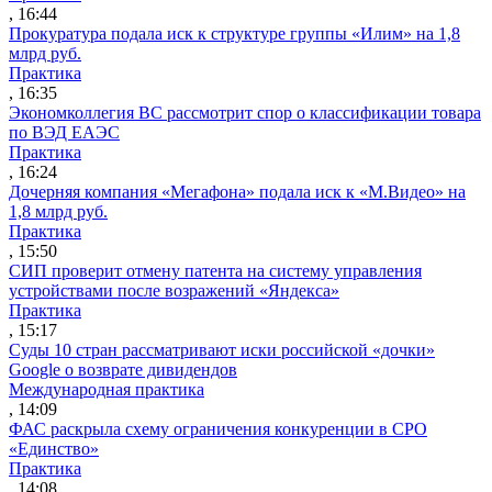
, 16:44
Прокуратура подала иск к структуре группы «Илим» на 1,8
млрд руб.
Практика
, 16:35
Экономколлегия ВС рассмотрит спор о классификации товара
по ВЭД ЕАЭС
Практика
, 16:24
Дочерняя компания «Мегафона» подала иск к «М.Видео» на
1,8 млрд руб.
Практика
, 15:50
СИП проверит отмену патента на систему управления
устройствами после возражений «Яндекса»
Практика
, 15:17
Суды 10 стран рассматривают иски российской «дочки»
Google о возврате дивидендов
Международная практика
, 14:09
ФАС раскрыла схему ограничения конкуренции в СРО
«Единство»
Практика
, 14:08