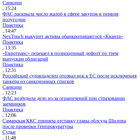
Санкции
, 15:24
ФАС раскрыла число жалоб в сфере закупок в первом
полугодии
Практика
, 14:47
NexTouch выкупит активы обанкротившегося «Кванта»
Практика
, 13:35
«Евротранс» перешел в полноценный дефолт по трем
выпускам облигаций
Практика
, 12:31
Российский судовладелец отозвал иск к ЕС после исключения
танкера из санкционных списков
Санкции
, 12:23
ФАС возбудила дело из-за ограничений при страховании
заемщиков
Практика
, 12:06
Самарская ККС приняла отставку главы облсуда Шилова
после проверки Генпрокуратуры
Судьи
, 11:48