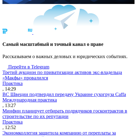
Cамый масштабный и точный канал о праве
Рассказываем о важных деловых и юридических событиях.
Перейти в Telegram
Третий аукцион по приватизации активов экс-владельца
«Макфы» провалился
Практика
, 14:29
ВС Швеции подтвердил передачу Украине сухогруза Caffa
Международная практика
, 13:27
Минфин планирует отбирать подрядчиков госконтрактов в
строительстве по их репутации
Практика
, 12:52
Экономколлегия защитила компанию от переплаты за