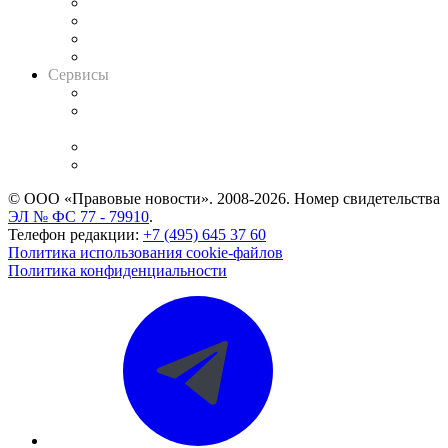
Досье судей
Информация о судах
RSS лента новостей
Вакансии для юристов
Сервисы
Справочно-правовая система
Casebook: мониторинг дел
и компаний
Caselook: поиск и анализ практики
CASE.ONE: управление юридической службой
© ООО «Правовые новости». 2008-2026.
Номер свидетельства
ЭЛ № ФС 77 - 79910
.
Телефон редакции:
+7 (495) 645 37 60
Политика использования cookie-файлов
Политика конфиденциальности