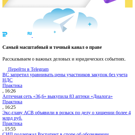
Cамый масштабный и точный канал о праве
Рассказываем о важных деловых и юридических событиях.
Перейти в Telegram
ВС запретил уравнивать цены участников закупок без учета
НДС
Практика
, 16:26
Аптечная сеть «36,6» выкупила 83 аптеки «Диалога»
Практика
, 16:25
Экс-главу АСВ объявили в розыск по делу о хищении более 4
млрд руб.
Практика
, 15:55
СИП поддержал Роспатент в споре об обозначении