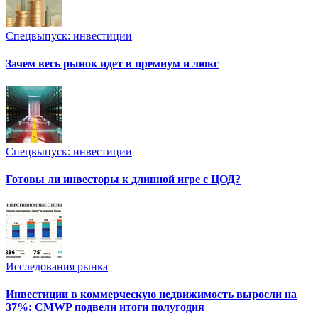
Спецвыпуск: инвестиции
Зачем весь рынок идет в премиум и люкс
Спецвыпуск: инвестиции
Готовы ли инвесторы к длинной игре с ЦОД?
Исследования рынка
Инвестиции в коммерческую недвижимость выросли на
37%: CMWP подвели итоги полугодия