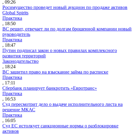
, 09:26
Росимущество проведет новый аукцион по продаже активов
Global Spirits
Практика
, 18:50
ВС решит, отвечает ли по долгам брошенной компании новый
руководитель
Практика
, 18:47
Путин подписал закон о новых правилах комплексного
развития территорий
Законодательство
, 18:24
ВС защитил право на взыскание займа по расписке
Практика
, 17:11
Сбербанк планирует банкротить «Евротранс»
Практика
, 16:53
Суд пересмотрит дело о выдаче исполнительного листа на
решение МКАС
Практика
, 16:05
Суд ЕС истолкует санкционные нормы о разблокировке
активов