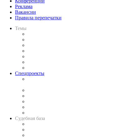
Конференции
Реклама
Вакансии
Правила перепечатки
Темы
Практика
Законодательство
Процесс
Исследования
Рынок юридических услуг
Юридическое сообщество
Важнейшие правовые темы в прессе
Спецпроекты
Подкаст «В здравом уме
и твёрдой памяти»
Legal Design
Банкротная панорама
Советы для литигаторов
Сговоры на торгах
Авто
Судебная база
Картотека арбитражных дел
Решения арбитражных судов
Календарь рассмотрения арбитражных дел