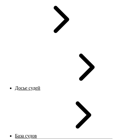
Досье судей
База судов