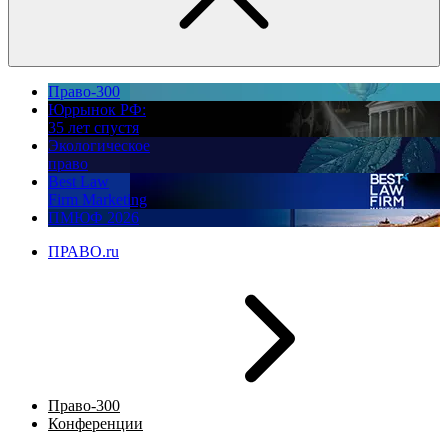
Право-300
Юррынок РФ:
35 лет спустя
Экологическое
право
Best Law
Firm Marketing
ПМЮФ 2026
ПРАВО.ru
Право-300
Конференции