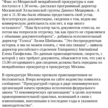
"Факс из Мещанской межрайонной прокуратуры к нам
поступил в 1.30 ночи,- рассказал программный директор
Московской Хельсинкской группы Даниил Мещеряков.- А
уже к 11.30 мы были обязаны предоставить свой устав,
бухгалтерскую документацию, сведения о том, ведем мы
коммерческую деятельность или нет, и еще много
остального". "Наш бухгалтер часть документов отнесла, но
потом мы попросили отсрочку, так как просто не справляемся
с объемами документооборота",- добавила исполнительный
директор "Голоса" Лилия Шибанова. "Это беспрецедентная
история, и мы не можем понять, с чем она связана",- заявила
директор российского отделения Transparency International
Елена Панфилова. По данным правозащитников, скорость, с
которой у них требуют документы, объясняется тем, что уже к
15.00 сегодняшнего дня сведения должны быть переданы из
межрайонных прокуратур в прокуратуру Москвы.
В прокуратуре Москвы призвали правозащитников не
беспокоиться. Вчера вечером на сайте ведомства появилось
сообщение: "Прокуратурой города в ряде некоммерческих
организаций начата проверка исполнения федерального
закона "О некоммерческих организациях" в целях изучения
правоприменительной практики, возникшей в связи с
изменениями, внесенными в последние годы в указанное
законодательство".