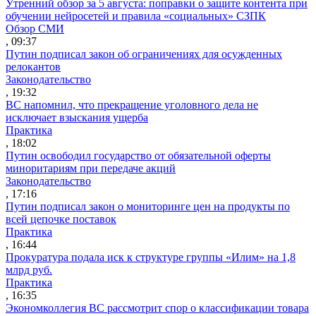
Утренний обзор за 5 августа: поправки о защите контента при
обучении нейросетей и правила «социальных» СЗПК
Обзор СМИ
, 09:37
Путин подписал закон об ограничениях для осужденных
релокантов
Законодательство
, 19:32
ВС напомнил, что прекращение уголовного дела не
исключает взыскания ущерба
Практика
, 18:02
Путин освободил государство от обязательной оферты
миноритариям при передаче акций
Законодательство
, 17:16
Путин подписал закон о мониторинге цен на продукты по
всей цепочке поставок
Практика
, 16:44
Прокуратура подала иск к структуре группы «Илим» на 1,8
млрд руб.
Практика
, 16:35
Экономколлегия ВС рассмотрит спор о классификации товара