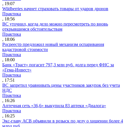
, 19:07
Wildberries начнет страховать товары от ударов дронов
Практика
, 18:56
ВС уточнил, когда дело можно пересмотреть по вновь
открывшимся обстоятельствам
Практика
, 18:06
Росреестр предложил новый механизм оспаривания
кадастровой стоимости
Практика
, 18:00
Банк «Траст» погасит 797,3 млн руб. долга перед ФНС за
«Гема-Инвест»
Практика
, 17:51
ВС запретил уравнивать цены участников закупок без учета
НДС
Практика
, 16:26
Аптечная сеть «36,6» выкупила 83 аптеки «Диалога»
Практика
, 16:25
Экс-главу АСВ объявили в розыск по делу о хищении более 4
млрд руб.