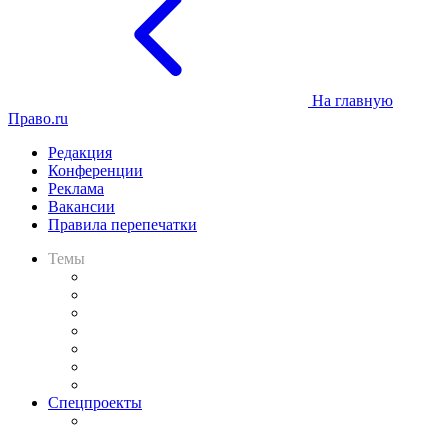
На главную
Право.ru
Редакция
Конференции
Реклама
Вакансии
Правила перепечатки
Темы
Практика
Законодательство
Процесс
Исследования
Рынок юридических услуг
Юридическое сообщество
Важнейшие правовые темы в прессе
Спецпроекты
Подкаст «В здравом уме
и твёрдой памяти»