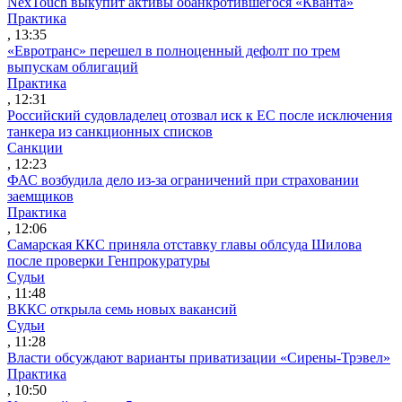
NexTouch выкупит активы обанкротившегося «Кванта»
Практика
, 13:35
«Евротранс» перешел в полноценный дефолт по трем
выпускам облигаций
Практика
, 12:31
Российский судовладелец отозвал иск к ЕС после исключения
танкера из санкционных списков
Санкции
, 12:23
ФАС возбудила дело из-за ограничений при страховании
заемщиков
Практика
, 12:06
Самарская ККС приняла отставку главы облсуда Шилова
после проверки Генпрокуратуры
Судьи
, 11:48
ВККС открыла семь новых вакансий
Судьи
, 11:28
Власти обсуждают варианты приватизации «Сирены-Трэвел»
Практика
, 10:50