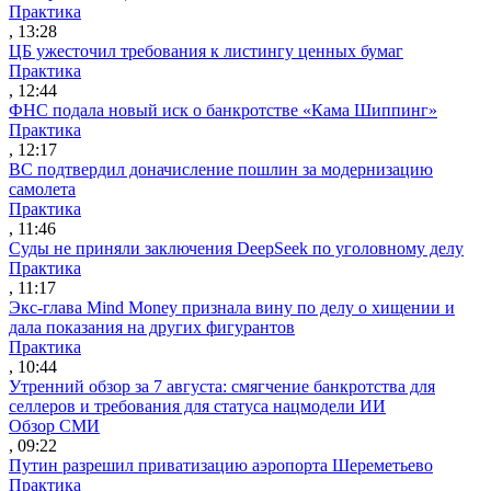
Практика
, 13:28
ЦБ ужесточил требования к листингу ценных бумаг
Практика
, 12:44
ФНС подала новый иск о банкротстве «Кама Шиппинг»
Практика
, 12:17
ВС подтвердил доначисление пошлин за модернизацию
самолета
Практика
, 11:46
Суды не приняли заключения DeepSeek по уголовному делу
Практика
, 11:17
Экс-глава Mind Money признала вину по делу о хищении и
дала показания на других фигурантов
Практика
, 10:44
Утренний обзор за 7 августа: смягчение банкротства для
селлеров и требования для статуса нацмодели ИИ
Обзор СМИ
, 09:22
Путин разрешил приватизацию аэропорта Шереметьево
Практика