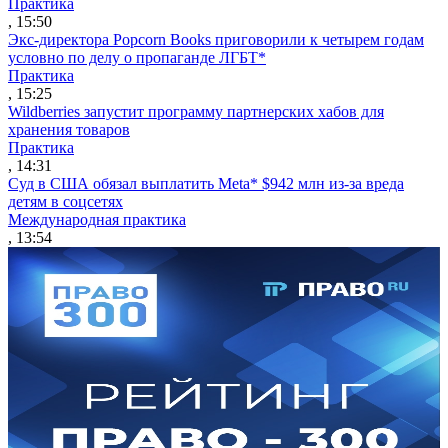
Практика
, 15:50
Экс-директора Popcorn Books приговорили к четырем годам
условно по делу о пропаганде ЛГБТ*
Практика
, 15:25
Wildberries запустит программу партнерских хабов для
хранения товаров
Практика
, 14:31
Суд в США обязал выплатить Meta* $942 млн из-за вреда
детям в соцсетях
Международная практика
, 13:54