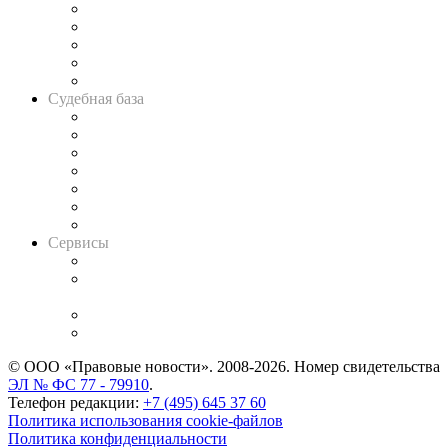
Legal Design
Банкротная панорама
Советы для литигаторов
Сговоры на торгах
Авто
Судебная база
Картотека арбитражных дел
Решения арбитражных судов
Календарь рассмотрения арбитражных дел
Досье судей
Информация о судах
RSS лента новостей
Вакансии для юристов
Сервисы
Справочно-правовая система
Casebook: мониторинг дел
и компаний
Caselook: поиск и анализ практики
CASE.ONE: управление юридической службой
© ООО «Правовые новости». 2008-2026.
Номер свидетельства
ЭЛ № ФС 77 - 79910
.
Телефон редакции:
+7 (495) 645 37 60
Политика использования cookie-файлов
Политика конфиденциальности