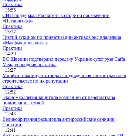
Практика
, 15:55
СИП поддержал Роспатент в споре об обозначении
«Нетдолгофф»
Практика
, 15:17
Третий аукцион по приватизации активов экс-владельца
«Макфы» провалился
Практика
, 14:29
ВС Швеции подтвердил передачу Украине сухогруза Caffa
Международная практика
, 13:27
Минфин планирует отбирать подрядчиков госконтрактов в
строительстве по их репутации
Практика
, 12:52
Экономколлегия защитила компанию от переплаты за
пользование землей
Практика
, 12:43
Великобритания расширила антироссийские санкции
Санкции
, 12:41
АБД предложила стандарт синтетических данных для ИИ-