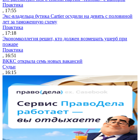
Практика
, 17:55
Экс-владельца бутика Cartier осудили на девять с половиной
лет за таможенную схему
Практика
, 17:18
Экономколлегия решит, кто должен возмещать ущерб при
пожаре
Практика
, 16:51
ВККС открыла семь новых вакансий
Судьи
, 16:15