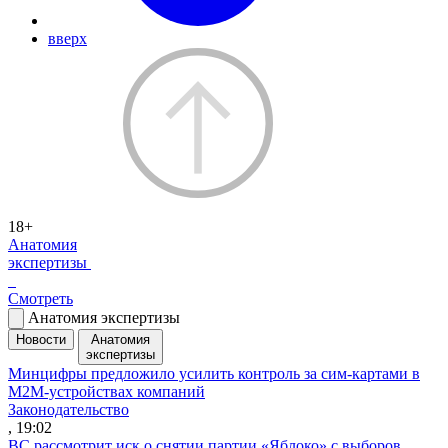
вверх
18+
Анатомия
экспертизы
Смотреть
Анатомия экспертизы
Новости
Анатомия
экспертизы
Минцифры предложило усилить контроль за сим-картами в
M2M-устройствах компаний
Законодательство
, 19:02
ВС рассмотрит иск о снятии партии «Яблоко» с выборов