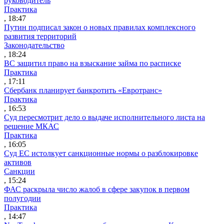
руководитель
Практика
, 18:47
Путин подписал закон о новых правилах комплексного
развития территорий
Законодательство
, 18:24
ВС защитил право на взыскание займа по расписке
Практика
, 17:11
Сбербанк планирует банкротить «Евротранс»
Практика
, 16:53
Суд пересмотрит дело о выдаче исполнительного листа на
решение МКАС
Практика
, 16:05
Суд ЕС истолкует санкционные нормы о разблокировке
активов
Санкции
, 15:24
ФАС раскрыла число жалоб в сфере закупок в первом
полугодии
Практика
, 14:47