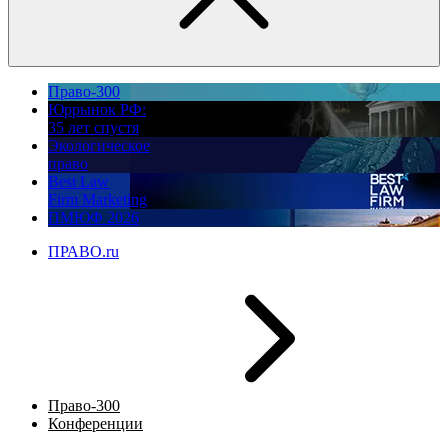
Право-300
Юррынок РФ:
35 лет спустя
Экологическое
право
Best Law
Firm Marketing
ПМЮФ 2026
ПРАВО.ru
Право-300
Конференции