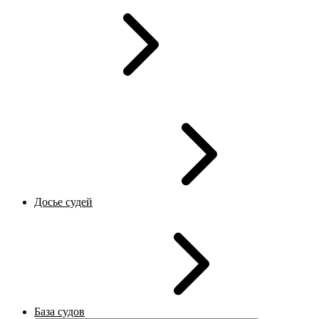
Досье судей
База судов