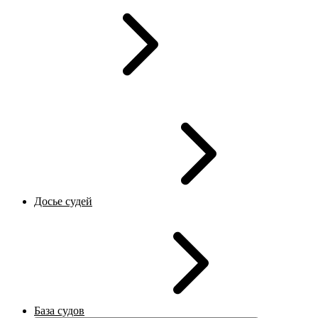
Досье судей
База судов