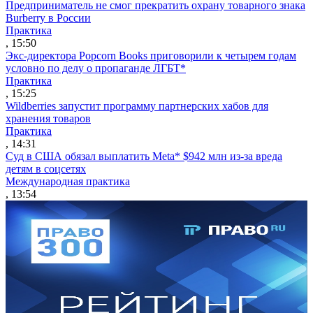
Предприниматель не смог прекратить охрану товарного знака
Burberry в России
Практика
, 15:50
Экс-директора Popcorn Books приговорили к четырем годам
условно по делу о пропаганде ЛГБТ*
Практика
, 15:25
Wildberries запустит программу партнерских хабов для
хранения товаров
Практика
, 14:31
Суд в США обязал выплатить Meta* $942 млн из-за вреда
детям в соцсетях
Международная практика
, 13:54