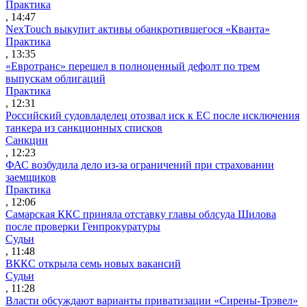
Практика
, 14:47
NexTouch выкупит активы обанкротившегося «Кванта»
Практика
, 13:35
«Евротранс» перешел в полноценный дефолт по трем
выпускам облигаций
Практика
, 12:31
Российский судовладелец отозвал иск к ЕС после исключения
танкера из санкционных списков
Санкции
, 12:23
ФАС возбудила дело из-за ограничений при страховании
заемщиков
Практика
, 12:06
Самарская ККС приняла отставку главы облсуда Шилова
после проверки Генпрокуратуры
Судьи
, 11:48
ВККС открыла семь новых вакансий
Судьи
, 11:28
Власти обсуждают варианты приватизации «Сирены-Трэвел»