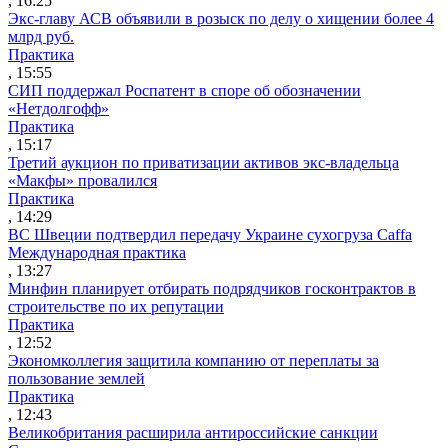
, 16:25
Экс-главу АСВ объявили в розыск по делу о хищении более 4
млрд руб.
Практика
, 15:55
СИП поддержал Роспатент в споре об обозначении
«Нетдолгофф»
Практика
, 15:17
Третий аукцион по приватизации активов экс-владельца
«Макфы» провалился
Практика
, 14:29
ВС Швеции подтвердил передачу Украине сухогруза Caffa
Международная практика
, 13:27
Минфин планирует отбирать подрядчиков госконтрактов в
строительстве по их репутации
Практика
, 12:52
Экономколлегия защитила компанию от переплаты за
пользование землей
Практика
, 12:43
Великобритания расширила антироссийские санкции