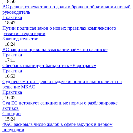
, 18:50
ВС решит, отвечает ли по долгам брошенной компании новый
руководитель
Практика
, 18:47
Путин подписал закон о новых правилах комплексного
развития территорий
Законодательство
, 18:24
ВС защитил право на взыскание займа по расписке
Практика
, 17:11
Сбербанк планирует банкротить «Евротранс»
Практика
, 16:53
Суд пересмотрит дело о выдаче исполнительного листа на
решение МКАС
Практика
, 16:05
Суд ЕС истолкует санкционные нормы о разблокировке
активов
Санкции
, 15:24
ФАС раскрыла число жалоб в сфере закупок в первом
полугодии