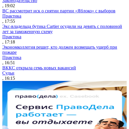
Законодательство
, 19:02
ВС рассмотрит иск о снятии партии «Яблоко» с выборов
Практика
, 17:55
Экс-владельца бутика Cartier осудили на девять с половиной
лет за таможенную схему
Практика
, 17:18
Экономколлегия решит, кто должен возмещать ущерб при
пожаре
Практика
, 16:51
ВККС открыла семь новых вакансий
Судьи
, 16:15