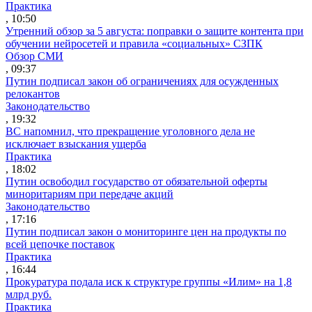
Практика
, 10:50
Утренний обзор за 5 августа: поправки о защите контента при
обучении нейросетей и правила «социальных» СЗПК
Обзор СМИ
, 09:37
Путин подписал закон об ограничениях для осужденных
релокантов
Законодательство
, 19:32
ВС напомнил, что прекращение уголовного дела не
исключает взыскания ущерба
Практика
, 18:02
Путин освободил государство от обязательной оферты
миноритариям при передаче акций
Законодательство
, 17:16
Путин подписал закон о мониторинге цен на продукты по
всей цепочке поставок
Практика
, 16:44
Прокуратура подала иск к структуре группы «Илим» на 1,8
млрд руб.
Практика