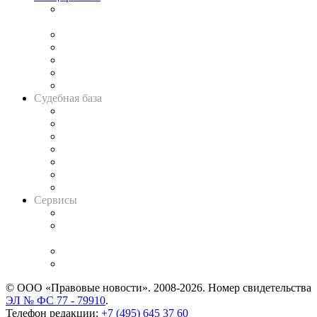
Подкаст «В здравом уме
и твёрдой памяти»
Legal Design
Банкротная панорама
Советы для литигаторов
Сговоры на торгах
Авто
Судебная база
Картотека арбитражных дел
Решения арбитражных судов
Календарь рассмотрения арбитражных дел
Досье судей
Информация о судах
RSS лента новостей
Вакансии для юристов
Сервисы
Справочно-правовая система
Casebook: мониторинг дел
и компаний
Caselook: поиск и анализ практики
CASE.ONE: управление юридической службой
© ООО «Правовые новости». 2008-2026.
Номер свидетельства
ЭЛ № ФС 77 - 79910
.
Телефон редакции:
+7 (495) 645 37 60