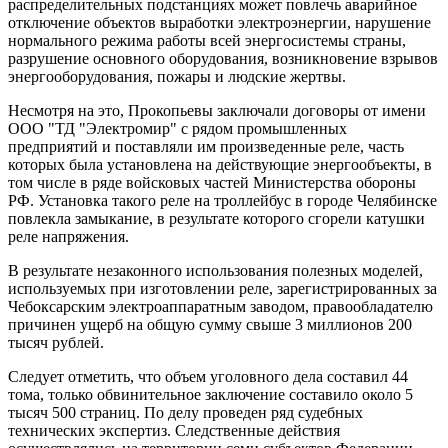
распределительных подстанциях может повлечь аварийное
отключение объектов выработки электроэнергии, нарушение
нормального режима работы всей энергосистемы страны,
разрушение основного оборудования, возникновение взрывов
энергооборудования, пожары и людские жертвы.
Несмотря на это, Прокопьевы заключали договоры от имени
ООО "ТД "Электромир" с рядом промышленных
предприятий и поставляли им произведенные реле, часть
которых была установлена на действующие энергообъекты, в
том числе в ряде войсковых частей Министерства обороны
РФ. Установка такого реле на троллейбус в городе Челябинске
повлекла замыкание, в результате которого сгорели катушки
реле напряжения.
В результате незаконного использования полезных моделей,
используемых при изготовлении реле, зарегистрированных за
Чебоксарским электроаппаратным заводом, правообладателю
причинен ущерб на общую сумму свыше 3 миллионов 200
тысяч рублей.
Следует отметить, что объем уголовного дела составил 44
тома, только обвинительное заключение составило около 5
тысяч 500 страниц. По делу проведен ряд судебных
технических экспертиз. Следственные действия