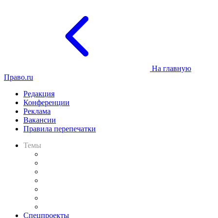
На главную
Право.ru
Редакция
Конференции
Реклама
Вакансии
Правила перепечатки
Темы
Практика
Законодательство
Процесс
Исследования
Рынок юридических услуг
Юридическое сообщество
Важнейшие правовые темы в прессе
Спецпроекты