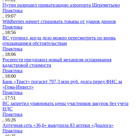
Путин разрешил приватизацию аэропорта Шереметьево
Практика
, 19:07
Wildberries начнет страховать товары от ударов дронов
Практика
, 18:56
ВС уточнил, когда дело можно пересмотреть по вновь
открывшимся обстоятельствам
Практика
, 18:06
Росреестр предложил новый механизм оспаривания
кадастровой стоимости
Практика
, 18:00
Банк «Траст» погасит 797,3 млн руб. долга перед ФНС за
«Гема-Инвест»
Практика
, 17:51
ВС запретил уравнивать цены участников закупок без учета
НДС
Практика
, 16:26
Аптечная сеть «36,6» выкупила 83 аптеки «Диалога»
Практика