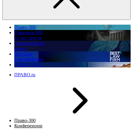
Право-300
Юррынок РФ:
35 лет спустя
Экологическое
право
Best Law
Firm Marketing
ПМЮФ 2026
ПРАВО.ru
Право-300
Конференции