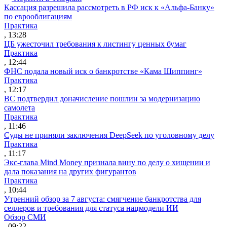
Кассация разрешила рассмотреть в РФ иск к «Альфа-Банку»
по еврооблигациям
Практика
, 13:28
ЦБ ужесточил требования к листингу ценных бумаг
Практика
, 12:44
ФНС подала новый иск о банкротстве «Кама Шиппинг»
Практика
, 12:17
ВС подтвердил доначисление пошлин за модернизацию
самолета
Практика
, 11:46
Суды не приняли заключения DeepSeek по уголовному делу
Практика
, 11:17
Экс-глава Mind Money признала вину по делу о хищении и
дала показания на других фигурантов
Практика
, 10:44
Утренний обзор за 7 августа: смягчение банкротства для
селлеров и требования для статуса нацмодели ИИ
Обзор СМИ
, 09:22