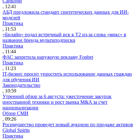
Санкции
, 12:41
АБД предложила стандарт синтетических данных для ИИ-
моделей
Практика
, 11:53
«Билайн» подал встречный иск к Т2 из-за слова «микс» в
названии бренда мультиподписки
Практика
, 11:44
ФАС запретила наружную рекламу Fonbet
Практика
, 11:23
IT-бизнес просит упростить использование данных граждан
для обучения ИИ
Законодательство
, 10:59
Утренний обзор за 6 августа: ужесточение закупок
иностранной техники и рост рынка M&A за счет
национализации
Обзор СМИ
, 09:26
Росимущество проведет новый аукцион по продаже активов
Global Spirits
Практика