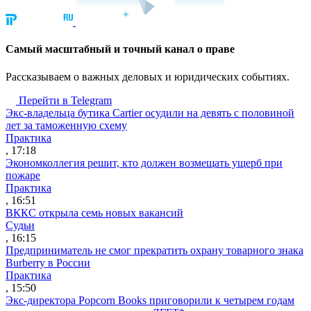
Cамый масштабный и точный канал о праве
Рассказываем о важных деловых и юридических событиях.
Перейти в Telegram
Экс-владельца бутика Cartier осудили на девять с половиной
лет за таможенную схему
Практика
, 17:18
Экономколлегия решит, кто должен возмещать ущерб при
пожаре
Практика
, 16:51
ВККС открыла семь новых вакансий
Судьи
, 16:15
Предприниматель не смог прекратить охрану товарного знака
Burberry в России
Практика
, 15:50
Экс-директора Popcorn Books приговорили к четырем годам