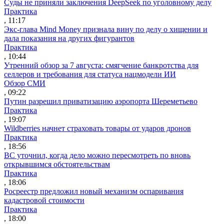
Суды не приняли заключения DeepSeek по уголовному делу
Практика
, 11:17
Экс-глава Mind Money признала вину по делу о хищении и
дала показания на других фигурантов
Практика
, 10:44
Утренний обзор за 7 августа: смягчение банкротства для
селлеров и требования для статуса нацмодели ИИ
Обзор СМИ
, 09:22
Путин разрешил приватизацию аэропорта Шереметьево
Практика
, 19:07
Wildberries начнет страховать товары от ударов дронов
Практика
, 18:56
ВС уточнил, когда дело можно пересмотреть по вновь
открывшимся обстоятельствам
Практика
, 18:06
Росреестр предложил новый механизм оспаривания
кадастровой стоимости
Практика
, 18:00