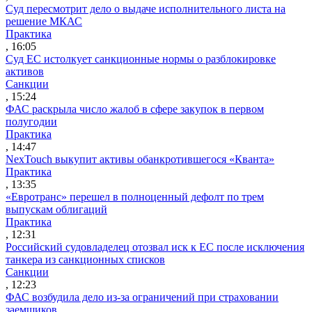
Суд пересмотрит дело о выдаче исполнительного листа на
решение МКАС
Практика
, 16:05
Суд ЕС истолкует санкционные нормы о разблокировке
активов
Санкции
, 15:24
ФАС раскрыла число жалоб в сфере закупок в первом
полугодии
Практика
, 14:47
NexTouch выкупит активы обанкротившегося «Кванта»
Практика
, 13:35
«Евротранс» перешел в полноценный дефолт по трем
выпускам облигаций
Практика
, 12:31
Российский судовладелец отозвал иск к ЕС после исключения
танкера из санкционных списков
Санкции
, 12:23
ФАС возбудила дело из-за ограничений при страховании
заемщиков