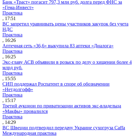
Банк «Траст» погасит 797,3 млн руб. долга перед ФНС за
«Гема-Инвест»
Практика
, 17:51
ВС запретил уравнивать цены участников закупок без учета
НДС
Практика
, 16:26
Аптечная сеть «36,6» выкупила 83 аптеки «Диалога»
Практика
, 16:25
Экс-главу АСВ объявили в розыск по делу о хищении более 4
млрд руб.
Практика
, 15:55
СИП поддержал Роспатент в споре об обозначении
«Нетдолгофф»
Практика
, 15:17
Третий аукцион по приватизации активов экс-владельца
«Макфы» провалился
Практика
, 14:29
ВС Швеции подтвердил передачу Украине сухогруза Caffa
Международная практика