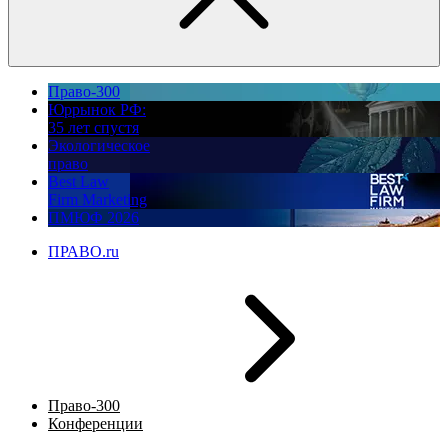
Право-300
Юррынок РФ:
35 лет спустя
Экологическое
право
Best Law
Firm Marketing
ПМЮФ 2026
ПРАВО.ru
Право-300
Конференции