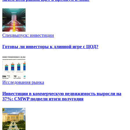
Спецвыпуск: инвестиции
Готовы ли инвесторы к длинной игре с ЦОД?
Исследования рынка
Инвестиции в коммерческую недвижимость выросли на
37%: CMWP подвели итоги полугодия