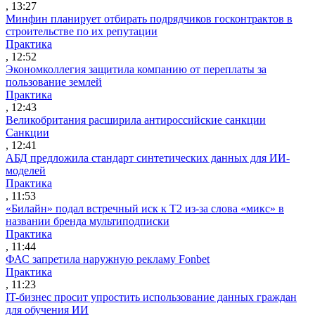
, 13:27
Минфин планирует отбирать подрядчиков госконтрактов в
строительстве по их репутации
Практика
, 12:52
Экономколлегия защитила компанию от переплаты за
пользование землей
Практика
, 12:43
Великобритания расширила антироссийские санкции
Санкции
, 12:41
АБД предложила стандарт синтетических данных для ИИ-
моделей
Практика
, 11:53
«Билайн» подал встречный иск к Т2 из-за слова «микс» в
названии бренда мультиподписки
Практика
, 11:44
ФАС запретила наружную рекламу Fonbet
Практика
, 11:23
IT-бизнес просит упростить использование данных граждан
для обучения ИИ