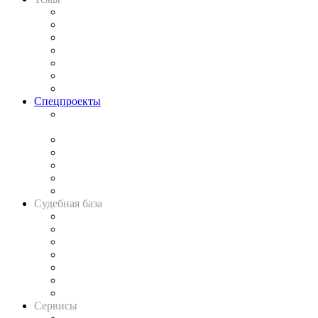
Практика
Законодательство
Процесс
Исследования
Рынок юридических услуг
Юридическое сообщество
Важнейшие правовые темы в прессе
Спецпроекты
Подкаст «В здравом уме
и твёрдой памяти»
Legal Design
Банкротная панорама
Советы для литигаторов
Сговоры на торгах
Авто
Судебная база
Картотека арбитражных дел
Решения арбитражных судов
Календарь рассмотрения арбитражных дел
Досье судей
Информация о судах
RSS лента новостей
Вакансии для юристов
Сервисы