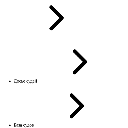
Досье судей
База судов