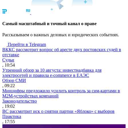
Cамый масштабный и точный канал о праве
Рассказываем о важных деловых и юридических событиях.
Перейти в Telegram
ВККС рассмотрит вопрос об аресте двух ростовских судей в
отставке
Судьи
, 10:54
Утренний обзор за 10 августа: инвестнадбавка для
электросетей и правила e-commerce в ЕАЭС
Обзор СМИ
, 09:22
Минцифры предложило усилить контроль за сим-картами в
M2M-устройствах компаний
Законодательство
, 19:02
ВС рассмотрит иск о снятии партии «Яблоко» с выборов
Практика
, 17:55