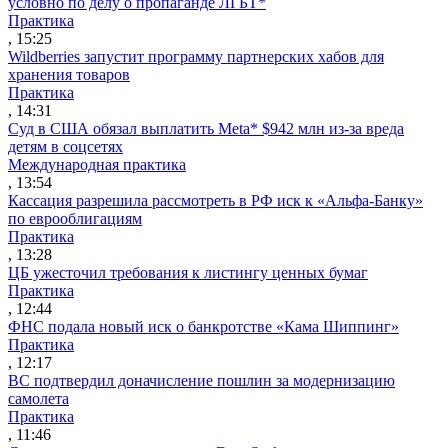
условно по делу о пропаганде ЛГБТ*
Практика
, 15:25
Wildberries запустит программу партнерских хабов для
хранения товаров
Практика
, 14:31
Суд в США обязал выплатить Meta* $942 млн из-за вреда
детям в соцсетях
Международная практика
, 13:54
Кассация разрешила рассмотреть в РФ иск к «Альфа-Банку»
по еврооблигациям
Практика
, 13:28
ЦБ ужесточил требования к листингу ценных бумаг
Практика
, 12:44
ФНС подала новый иск о банкротстве «Кама Шиппинг»
Практика
, 12:17
ВС подтвердил доначисление пошлин за модернизацию
самолета
Практика
, 11:46