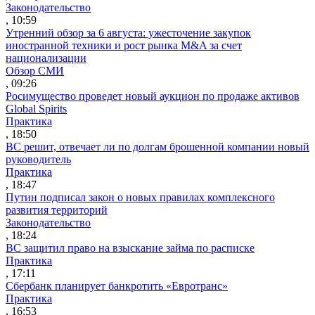
Законодательство
, 10:59
Утренний обзор за 6 августа: ужесточение закупок
иностранной техники и рост рынка M&A за счет
национализации
Обзор СМИ
, 09:26
Росимущество проведет новый аукцион по продаже активов
Global Spirits
Практика
, 18:50
ВС решит, отвечает ли по долгам брошенной компании новый
руководитель
Практика
, 18:47
Путин подписал закон о новых правилах комплексного
развития территорий
Законодательство
, 18:24
ВС защитил право на взыскание займа по расписке
Практика
, 17:11
Сбербанк планирует банкротить «Евротранс»
Практика
, 16:53