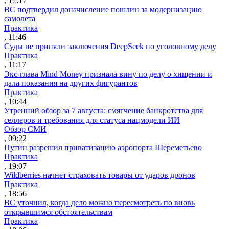
, 12:17
ВС подтвердил доначисление пошлин за модернизацию
самолета
Практика
, 11:46
Суды не приняли заключения DeepSeek по уголовному делу
Практика
, 11:17
Экс-глава Mind Money признала вину по делу о хищении и
дала показания на других фигурантов
Практика
, 10:44
Утренний обзор за 7 августа: смягчение банкротства для
селлеров и требования для статуса нацмодели ИИ
Обзор СМИ
, 09:22
Путин разрешил приватизацию аэропорта Шереметьево
Практика
, 19:07
Wildberries начнет страховать товары от ударов дронов
Практика
, 18:56
ВС уточнил, когда дело можно пересмотреть по вновь
открывшимся обстоятельствам
Практика