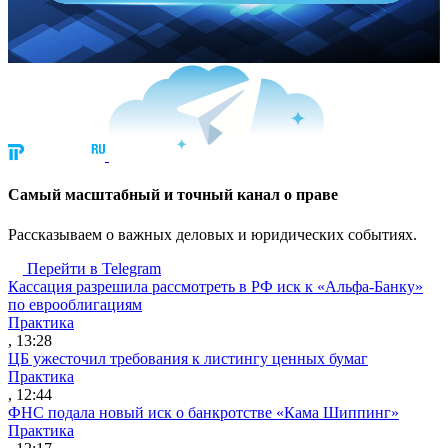
Cамый масштабный и точный канал о праве
Рассказываем о важных деловых и юридических событиях.
Перейти в Telegram
Кассация разрешила рассмотреть в РФ иск к «Альфа-Банку»
по еврооблигациям
Практика
, 13:28
ЦБ ужесточил требования к листингу ценных бумаг
Практика
, 12:44
ФНС подала новый иск о банкротстве «Кама Шиппинг»
Практика