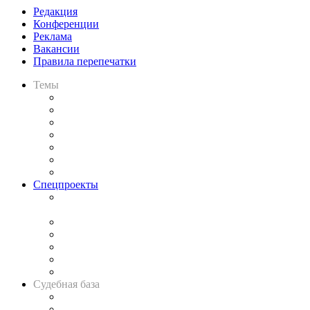
Редакция
Конференции
Реклама
Вакансии
Правила перепечатки
Темы
Практика
Законодательство
Процесс
Исследования
Рынок юридических услуг
Юридическое сообщество
Важнейшие правовые темы в прессе
Спецпроекты
Подкаст «В здравом уме
и твёрдой памяти»
Legal Design
Банкротная панорама
Советы для литигаторов
Сговоры на торгах
Авто
Судебная база
Картотека арбитражных дел
Решения арбитражных судов