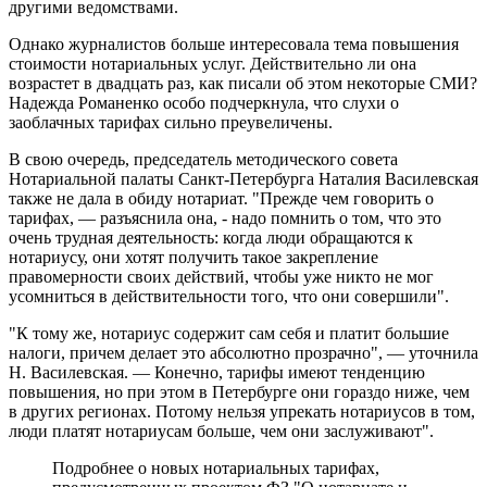
другими ведомствами.
Однако журналистов больше интересовала тема повышения
стоимости нотариальных услуг. Действительно ли она
возрастет в двадцать раз, как писали об этом некоторые СМИ?
Надежда Романенко особо подчеркнула, что слухи о
заоблачных тарифах сильно преувеличены.
В свою очередь, председатель методического совета
Нотариальной палаты Санкт-Петербурга Наталия Василевская
также не дала в обиду нотариат. "Прежде чем говорить о
тарифах, — разъяснила она, - надо помнить о том, что это
очень трудная деятельность: когда люди обращаются к
нотариусу, они хотят получить такое закрепление
правомерности своих действий, чтобы уже никто не мог
усомниться в действительности того, что они совершили".
"К тому же, нотариус содержит сам себя и платит большие
налоги, причем делает это абсолютно прозрачно", — уточнила
Н. Василевская. — Конечно, тарифы имеют тенденцию
повышения, но при этом в Петербурге они гораздо ниже, чем
в других регионах. Потому нельзя упрекать нотариусов в том,
люди платят нотариусам больше, чем они заслуживают".
Подробнее о новых нотариальных тарифах,