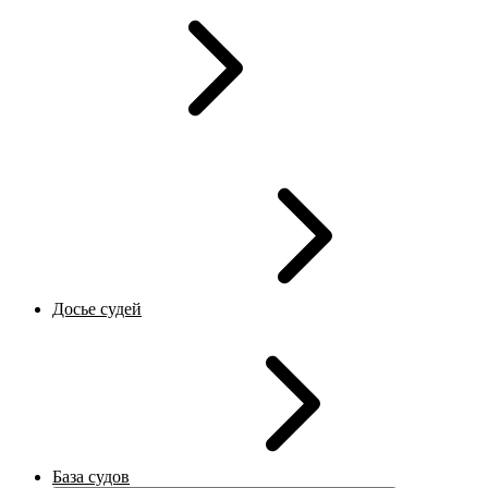
Досье судей
База судов