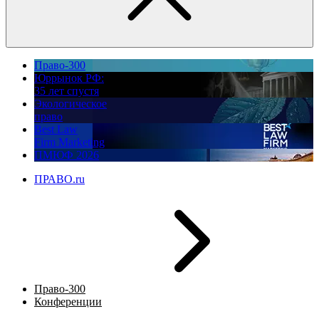
Право-300
Юррынок РФ:
35 лет спустя
Экологическое
право
Best Law
Firm Marketing
ПМЮФ 2026
ПРАВО.ru
Право-300
Конференции