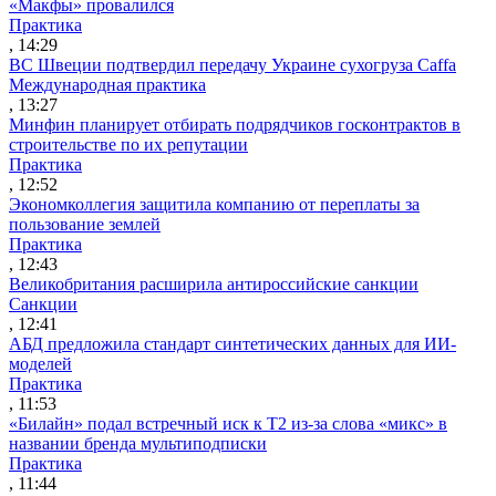
«Макфы» провалился
Практика
, 14:29
ВС Швеции подтвердил передачу Украине сухогруза Caffa
Международная практика
, 13:27
Минфин планирует отбирать подрядчиков госконтрактов в
строительстве по их репутации
Практика
, 12:52
Экономколлегия защитила компанию от переплаты за
пользование землей
Практика
, 12:43
Великобритания расширила антироссийские санкции
Санкции
, 12:41
АБД предложила стандарт синтетических данных для ИИ-
моделей
Практика
, 11:53
«Билайн» подал встречный иск к Т2 из-за слова «микс» в
названии бренда мультиподписки
Практика
, 11:44