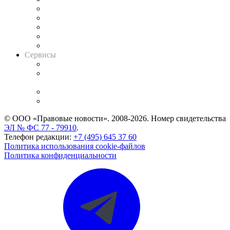
Календарь рассмотрения арбитражных дел
Досье судей
Информация о судах
RSS лента новостей
Вакансии для юристов
Сервисы
Справочно-правовая система
Casebook: мониторинг дел
и компаний
Caselook: поиск и анализ практики
CASE.ONE: управление юридической службой
© ООО «Правовые новости». 2008-2026.
Номер свидетельства
ЭЛ № ФС 77 - 79910
.
Телефон редакции:
+7 (495) 645 37 60
Политика использования cookie-файлов
Политика конфиденциальности