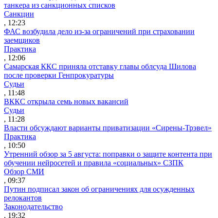
танкера из санкционных списков
Санкции
, 12:23
ФАС возбудила дело из-за ограничений при страховании
заемщиков
Практика
, 12:06
Самарская ККС приняла отставку главы облсуда Шилова
после проверки Генпрокуратуры
Судьи
, 11:48
ВККС открыла семь новых вакансий
Судьи
, 11:28
Власти обсуждают варианты приватизации «Сирены-Трэвел»
Практика
, 10:50
Утренний обзор за 5 августа: поправки о защите контента при
обучении нейросетей и правила «социальных» СЗПК
Обзор СМИ
, 09:37
Путин подписал закон об ограничениях для осужденных
релокантов
Законодательство
, 19:32