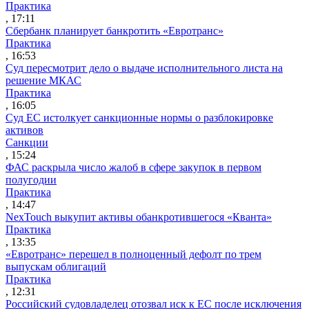
Практика
, 17:11
Сбербанк планирует банкротить «Евротранс»
Практика
, 16:53
Суд пересмотрит дело о выдаче исполнительного листа на
решение МКАС
Практика
, 16:05
Суд ЕС истолкует санкционные нормы о разблокировке
активов
Санкции
, 15:24
ФАС раскрыла число жалоб в сфере закупок в первом
полугодии
Практика
, 14:47
NexTouch выкупит активы обанкротившегося «Кванта»
Практика
, 13:35
«Евротранс» перешел в полноценный дефолт по трем
выпускам облигаций
Практика
, 12:31
Российский судовладелец отозвал иск к ЕС после исключения