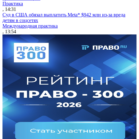
Практика
, 14:31
Суд в США обязал выплатить Meta* $942 млн из-за вреда
детям в соцсетях
Международная практика
, 13:54