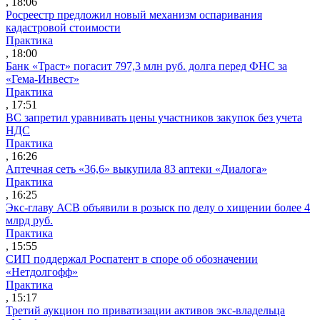
, 18:06
Росреестр предложил новый механизм оспаривания
кадастровой стоимости
Практика
, 18:00
Банк «Траст» погасит 797,3 млн руб. долга перед ФНС за
«Гема-Инвест»
Практика
, 17:51
ВС запретил уравнивать цены участников закупок без учета
НДС
Практика
, 16:26
Аптечная сеть «36,6» выкупила 83 аптеки «Диалога»
Практика
, 16:25
Экс-главу АСВ объявили в розыск по делу о хищении более 4
млрд руб.
Практика
, 15:55
СИП поддержал Роспатент в споре об обозначении
«Нетдолгофф»
Практика
, 15:17
Третий аукцион по приватизации активов экс-владельца