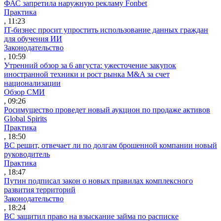
ФАС запретила наружную рекламу Fonbet
Практика
, 11:23
IT-бизнес просит упростить использование данных граждан
для обучения ИИ
Законодательство
, 10:59
Утренний обзор за 6 августа: ужесточение закупок
иностранной техники и рост рынка M&A за счет
национализации
Обзор СМИ
, 09:26
Росимущество проведет новый аукцион по продаже активов
Global Spirits
Практика
, 18:50
ВС решит, отвечает ли по долгам брошенной компании новый
руководитель
Практика
, 18:47
Путин подписал закон о новых правилах комплексного
развития территорий
Законодательство
, 18:24
ВС защитил право на взыскание займа по расписке