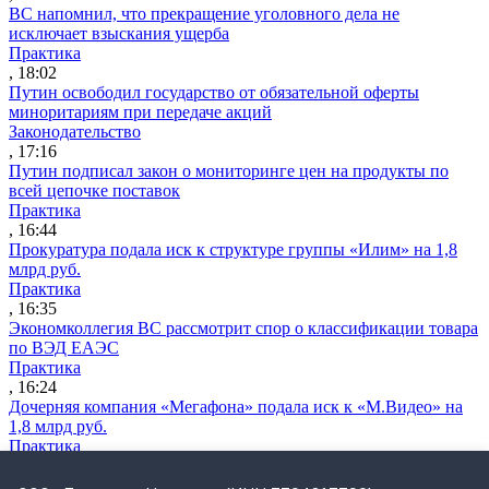
ВС напомнил, что прекращение уголовного дела не
исключает взыскания ущерба
Практика
, 18:02
Путин освободил государство от обязательной оферты
миноритариям при передаче акций
Законодательство
, 17:16
Путин подписал закон о мониторинге цен на продукты по
всей цепочке поставок
Практика
, 16:44
Прокуратура подала иск к структуре группы «Илим» на 1,8
млрд руб.
Практика
, 16:35
Экономколлегия ВС рассмотрит спор о классификации товара
по ВЭД ЕАЭС
Практика
, 16:24
Дочерняя компания «Мегафона» подала иск к «М.Видео» на
1,8 млрд руб.
Практика
, 15:50
СИП проверит отмену патента на систему управления