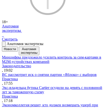
18+
Анатомия
экспертизы
Смотреть
Анатомия экспертизы
Новости
Анатомия
экспертизы
Минцифры предложило усилить контроль за сим-картами в
M2M-устройствах компаний
Законодательство
, 19:02
ВС рассмотрит иск о снятии партии «Яблоко» с выборов
Практика
, 17:55
Экс-владельца бутика Cartier осудили на девять с половиной
лет за таможенную схему
Практика
, 17:18
Экономколлегия решит, кто должен возмещать ущерб при