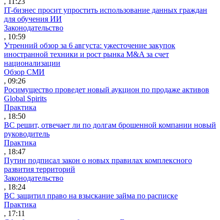
, 11:23
IT-бизнес просит упростить использование данных граждан
для обучения ИИ
Законодательство
, 10:59
Утренний обзор за 6 августа: ужесточение закупок
иностранной техники и рост рынка M&A за счет
национализации
Обзор СМИ
, 09:26
Росимущество проведет новый аукцион по продаже активов
Global Spirits
Практика
, 18:50
ВС решит, отвечает ли по долгам брошенной компании новый
руководитель
Практика
, 18:47
Путин подписал закон о новых правилах комплексного
развития территорий
Законодательство
, 18:24
ВС защитил право на взыскание займа по расписке
Практика
, 17:11