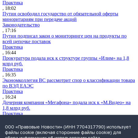
Практика
, 18:02
Путин освободил государство от обязательной оферты
миноритариям при передаче акций
Законодательство
, 17:16
Путин подписал закон о мониторинге цен на продукты по
всей цепочке поставок
Практика
, 16:44
Прокуратура подала иск к структуре группы «Илим» на 1,8
млрд руб.
Практика
, 16:35
Экономколлегия ВС рассмотрит спор о классификации товара
по ВЭД ЕАЭС
Практика
, 16:24
Дочерняя компания «Мегафона» подала иск к «М.Видео» на
1,8 млрд руб.
Практика
, 15:50
СИП проверит отмену патента на систему управления
ООО «Правовые Новости» (ИНН 7704317790) использует
устройствами после возражений «Яндекса»
файлы cookie (включая сторонние файлы cookie) для
Практика
сбора информации об использовании сайта