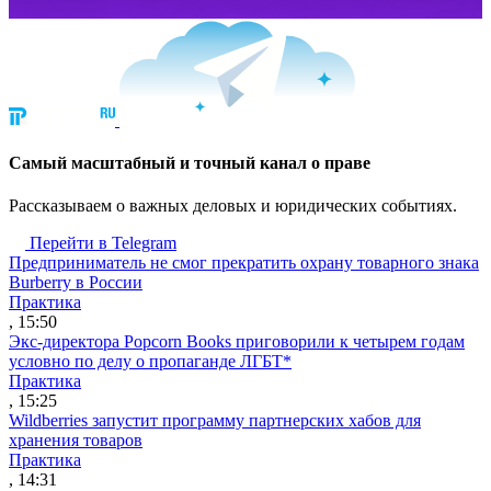
Cамый масштабный и точный канал о праве
Рассказываем о важных деловых и юридических событиях.
Перейти в Telegram
Предприниматель не смог прекратить охрану товарного знака
Burberry в России
Практика
, 15:50
Экс-директора Popcorn Books приговорили к четырем годам
условно по делу о пропаганде ЛГБТ*
Практика
, 15:25
Wildberries запустит программу партнерских хабов для
хранения товаров
Практика
, 14:31