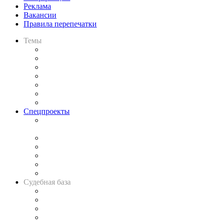
Реклама
Вакансии
Правила перепечатки
Темы
Практика
Законодательство
Процесс
Исследования
Рынок юридических услуг
Юридическое сообщество
Важнейшие правовые темы в прессе
Спецпроекты
Подкаст «В здравом уме
и твёрдой памяти»
Legal Design
Банкротная панорама
Советы для литигаторов
Сговоры на торгах
Авто
Судебная база
Картотека арбитражных дел
Решения арбитражных судов
Календарь рассмотрения арбитражных дел
Досье судей