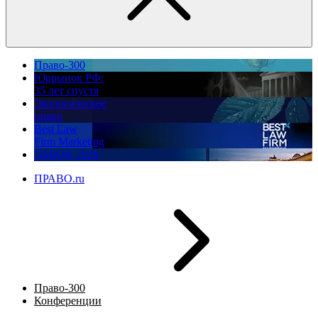
Право-300
Юррынок РФ:
35 лет спустя
Экологическое
право
Best Law
Firm Marketing
ПМЮФ 2026
ПРАВО.ru
Право-300
Конференции