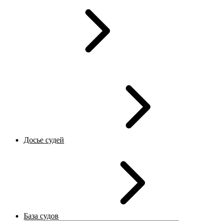
Досье судей
База судов