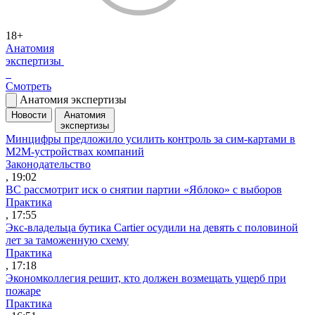
18+
Анатомия
экспертизы
Смотреть
Анатомия экспертизы
Новости
Анатомия
экспертизы
Минцифры предложило усилить контроль за сим-картами в
M2M-устройствах компаний
Законодательство
, 19:02
ВС рассмотрит иск о снятии партии «Яблоко» с выборов
Практика
, 17:55
Экс-владельца бутика Cartier осудили на девять с половиной
лет за таможенную схему
Практика
, 17:18
Экономколлегия решит, кто должен возмещать ущерб при
пожаре
Практика