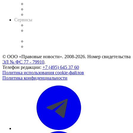
Информация о судах
RSS лента новостей
Вакансии для юристов
Сервисы
Справочно-правовая система
Casebook: мониторинг дел
и компаний
Caselook: поиск и анализ практики
CASE.ONE: управление юридической службой
© ООО «Правовые новости». 2008-2026.
Номер свидетельства
ЭЛ № ФС 77 - 79910
.
Телефон редакции:
+7 (495) 645 37 60
Политика использования cookie-файлов
Политика конфиденциальности