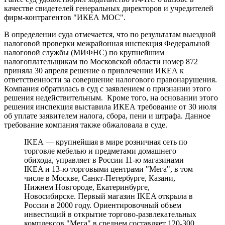
качестве свидетелей генеральных директоров и учредителей
фирм-контрагентов "ИКЕА МОС".
В определении суда отмечается, что по результатам выездной
налоговой проверки межрайонная инспекция Федеральной
налоговой службы (МИФНС) по крупнейшим
налогоплательщикам по Московской области номер 872
приняла 30 апреля решение о привлечении ИКЕА к
ответственности за совершение налогового правонарушения.
Компания обратилась в суд с заявлением о признании этого
решения недействительным. Кроме того, на основании этого
решения инспекция выставила ИКЕА требование от 30 июля
об уплате заявителем налога, сбора, пени и штрафа. Данное
требование компания также обжаловала в суде.
IKEA — крупнейшая в мире розничная сеть по
торговле мебелью и предметами домашнего
обихода, управляет в России 11-ю магазинами
IKEA и 13-ю торговыми центрами "Мега", в том
числе в Москве, Санкт-Петербурге, Казани,
Нижнем Новгороде, Екатеринбурге,
Новосибирске. Первый магазин IKEA открыла в
России в 2000 году. Ориентировочный объем
инвестиций в открытие торгово-развлекательных
комплексов "Мега" в среднем составляет 120-300