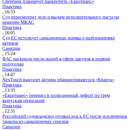
Сбербанк планирует банкротить «Евротранс»
Практика
, 16:53
Суд пересмотрит дело о выдаче исполнительного листа на
решение МКАС
Практика
, 16:05
Суд ЕС истолкует санкционные нормы о разблокировке
активов
Санкции
, 15:24
ФАС раскрыла число жалоб в сфере закупок в первом
полугодии
Практика
, 14:47
NexTouch выкупит активы обанкротившегося «Кванта»
Практика
, 13:35
«Евротранс» перешел в полноценный дефолт по трем
выпускам облигаций
Практика
, 12:31
Российский судовладелец отозвал иск к ЕС после исключения
танкера из санкционных списков
Санкции