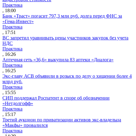
Практика
, 18:00
Банк «Траст» погасит 797,3 млн руб. долга перед ФНС за
«Гема-Инвест»
Практика
, 17:51
ВС запретил уравнивать цены участников закупок без учета
НДС
Практика
, 16:26
Аптечная сеть «36,6» выкупила 83 аптеки «Диалога»
Практика
, 16:25
Экс-главу АСВ объявили в розыск по делу о хищении более 4
млрд руб.
Практика
, 15:55
СИП поддержал Роспатент в споре об обозначении
«Нетдолгофф»
Практика
, 15:17
Третий аукцион по приватизации активов экс-владельца
«Макфы» провалился
Практика