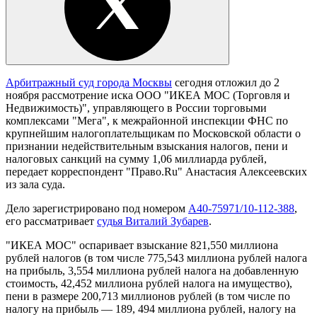
Арбитражный суд города Москвы
сегодня отложил до 2
ноября рассмотрение иска ООО "ИКЕА МОС (Торговля и
Недвижимость)", управляющего в России торговыми
комплексами "Мега", к межрайонной инспекции ФНС по
крупнейшим налогоплательщикам по Московской области о
признании недействительным взыскания налогов, пени и
налоговых санкций на сумму 1,06 миллиарда рублей,
передает корреспондент "Право.Ru" Анастасия Алексеевских
из зала суда.
Дело зарегистрировано под номером
А40-75971/10-112-388
,
его рассматривает
судья Виталий Зубарев
.
"ИКЕА МОС" оспаривает взыскание 821,550 миллиона
рублей налогов (в том числе 775,543 миллиона рублей налога
на прибыль, 3,554 миллиона рублей налога на добавленную
стоимость, 42,452 миллиона рублей налога на имущество),
пени в размере 200,713 миллионов рублей (в том числе по
налогу на прибыль — 189, 494 миллиона рублей, налогу на