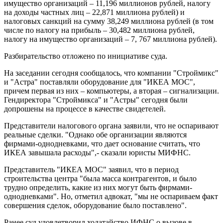
имущество организаций – 11,196 миллионов рублей, налогу
на доходы частных лиц – 22,871 миллиона рублей) и
налоговых санкций на сумму 38,249 миллиона рублей (в том
числе по налогу на прибыль – 30,482 миллиона рублей,
налогу на имущество организаций – 7, 767 миллиона рублей).
Разбирательство отложено по инициативе суда.
На заседании сегодня сообщалось, что компании "Строймикс"
и "Астра" поставляли оборудование для "ИКЕА МОС",
причем первая из них – компьютеры, а вторая – сигнализации.
Гендиректора "Строймикса" и "Астры" сегодня были
допрошены на процессе в качестве свидетелей.
Представители налогового органа заявили, что не оспаривают
реальные сделки. "Однако обе организации являются
фирмами-однодневками, что дает основание считать, что
ИКЕА завышала расходы",- сказали юристы МИФНС.
Представитель "ИКЕА МОС" заявил, что в период
строительства центра "была масса контрагентов, и было
трудно определить, какие из них могут быть фирмами-
однодневками". Но, отметил адвокат, "мы не оспариваем факт
совершения сделок, оборудование было поставлено".
Ранее суд удовлетворил ходатайство ИФНС о вызове в