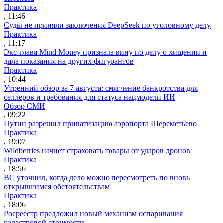
Практика
, 11:46
Суды не приняли заключения DeepSeek по уголовному делу
Практика
, 11:17
Экс-глава Mind Money признала вину по делу о хищении и
дала показания на других фигурантов
Практика
, 10:44
Утренний обзор за 7 августа: смягчение банкротства для
селлеров и требования для статуса нацмодели ИИ
Обзор СМИ
, 09:22
Путин разрешил приватизацию аэропорта Шереметьево
Практика
, 19:07
Wildberries начнет страховать товары от ударов дронов
Практика
, 18:56
ВС уточнил, когда дело можно пересмотреть по вновь
открывшимся обстоятельствам
Практика
, 18:06
Росреестр предложил новый механизм оспаривания
кадастровой стоимости