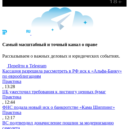
Cамый масштабный и точный канал о праве
Рассказываем о важных деловых и юридических событиях.
Перейти в Telegram
Кассация разрешила рассмотреть в РФ иск к «Альфа-Банку»
по еврооблигациям
Практика
, 13:28
ЦБ ужесточил требования к листингу ценных бумаг
Практика
, 12:44
ФНС подала новый иск о банкротстве «Кама Шиппинг»
Практика
, 12:17
ВС подтвердил доначисление пошлин за модернизацию
самолета