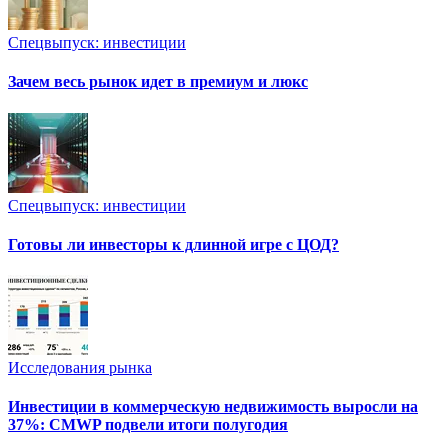
Спецвыпуск: инвестиции
Зачем весь рынок идет в премиум и люкс
Спецвыпуск: инвестиции
Готовы ли инвесторы к длинной игре с ЦОД?
Исследования рынка
Инвестиции в коммерческую недвижимость выросли на
37%: CMWP подвели итоги полугодия