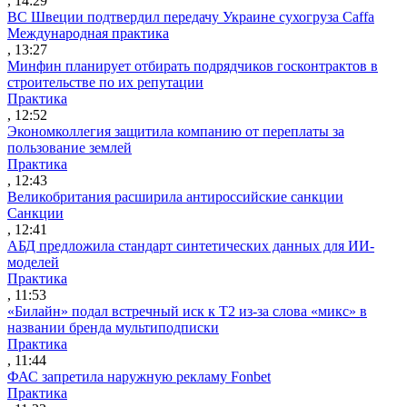
, 14:29
ВС Швеции подтвердил передачу Украине сухогруза Caffa
Международная практика
, 13:27
Минфин планирует отбирать подрядчиков госконтрактов в
строительстве по их репутации
Практика
, 12:52
Экономколлегия защитила компанию от переплаты за
пользование землей
Практика
, 12:43
Великобритания расширила антироссийские санкции
Санкции
, 12:41
АБД предложила стандарт синтетических данных для ИИ-
моделей
Практика
, 11:53
«Билайн» подал встречный иск к Т2 из-за слова «микс» в
названии бренда мультиподписки
Практика
, 11:44
ФАС запретила наружную рекламу Fonbet
Практика