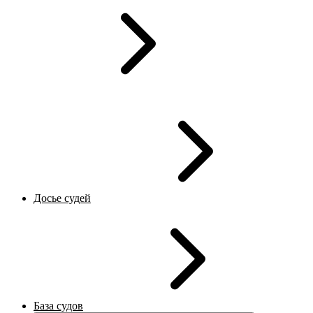
Досье судей
База судов