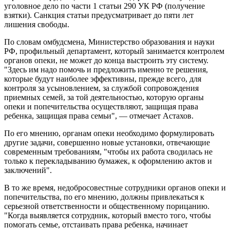
уголовное дело по части 1 статьи 290 УК РФ (получение
взятки). Санкция статьи предусматривает до пяти лет
лишения свободы.
По словам омбудсмена, Министерство образования и науки
РФ, профильный департамент, который занимается контролем
органов опеки, не может до конца выстроить эту систему.
"Здесь им надо помочь и предложить именно те решения,
которые будут наиболее эффективны, прежде всего, для
контроля за усыновлением, за службой сопровождения
приемных семей, за той деятельностью, которую органы
опеки и попечительства осуществляют, защищая права
ребенка, защищая права семьи", — отмечает Астахов.
По его мнению, органам опеки необходимо формулировать
другие задачи, совершенно новые установки, отвечающие
современным требованиям, "чтобы их работа сводилась не
только к перекладыванию бумажек, к оформлению актов и
заключений".
В то же время, недобросовестные сотрудники органов опеки и
попечительства, по его мнению, должны привлекаться к
серьезной ответственности и общественному порицанию.
"Когда выявляется сотрудник, который вместо того, чтобы
помогать семье, отстаивать права ребенка, начинает