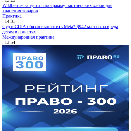
, 15:25
Wildberries запустит программу партнерских хабов для
хранения товаров
Практика
, 14:31
Суд в США обязал выплатить Meta* $942 млн из-за вреда
детям в соцсетях
Международная практика
, 13:54