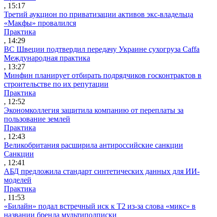
, 15:17
Третий аукцион по приватизации активов экс-владельца
«Макфы» провалился
Практика
, 14:29
ВС Швеции подтвердил передачу Украине сухогруза Caffa
Международная практика
, 13:27
Минфин планирует отбирать подрядчиков госконтрактов в
строительстве по их репутации
Практика
, 12:52
Экономколлегия защитила компанию от переплаты за
пользование землей
Практика
, 12:43
Великобритания расширила антироссийские санкции
Санкции
, 12:41
АБД предложила стандарт синтетических данных для ИИ-
моделей
Практика
, 11:53
«Билайн» подал встречный иск к Т2 из-за слова «микс» в
названии бренда мультиподписки