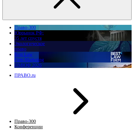
Право-300
Юррынок РФ:
35 лет спустя
Экологическое
право
Best Law
Firm Marketing
ПМЮФ 2026
ПРАВО.ru
Право-300
Конференции