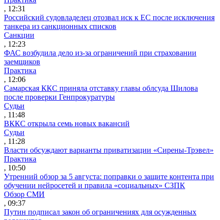
, 12:31
Российский судовладелец отозвал иск к ЕС после исключения
танкера из санкционных списков
Санкции
, 12:23
ФАС возбудила дело из-за ограничений при страховании
заемщиков
Практика
, 12:06
Самарская ККС приняла отставку главы облсуда Шилова
после проверки Генпрокуратуры
Судьи
, 11:48
ВККС открыла семь новых вакансий
Судьи
, 11:28
Власти обсуждают варианты приватизации «Сирены-Трэвел»
Практика
, 10:50
Утренний обзор за 5 августа: поправки о защите контента при
обучении нейросетей и правила «социальных» СЗПК
Обзор СМИ
, 09:37
Путин подписал закон об ограничениях для осужденных