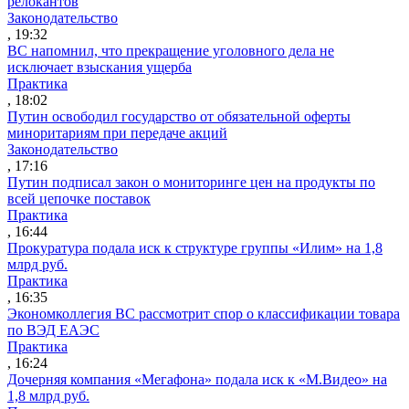
релокантов
Законодательство
, 19:32
ВС напомнил, что прекращение уголовного дела не
исключает взыскания ущерба
Практика
, 18:02
Путин освободил государство от обязательной оферты
миноритариям при передаче акций
Законодательство
, 17:16
Путин подписал закон о мониторинге цен на продукты по
всей цепочке поставок
Практика
, 16:44
Прокуратура подала иск к структуре группы «Илим» на 1,8
млрд руб.
Практика
, 16:35
Экономколлегия ВС рассмотрит спор о классификации товара
по ВЭД ЕАЭС
Практика
, 16:24
Дочерняя компания «Мегафона» подала иск к «М.Видео» на
1,8 млрд руб.