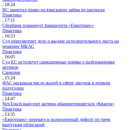
, 18:24
ВС защитил право на взыскание займа по расписке
Практика
, 17:11
Сбербанк планирует банкротить «Евротранс»
Практика
, 16:53
Суд пересмотрит дело о выдаче исполнительного листа на
решение МКАС
Практика
, 16:05
Суд ЕС истолкует санкционные нормы о разблокировке
активов
Санкции
, 15:24
ФАС раскрыла число жалоб в сфере закупок в первом
полугодии
Практика
, 14:47
NexTouch выкупит активы обанкротившегося «Кванта»
Практика
, 13:35
«Евротранс» перешел в полноценный дефолт по трем
выпускам облигаций
Практика