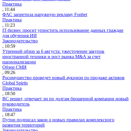
Практика
, 11:44
ФАС запретила наружную рекламу Fonbet
Практика
, 11:23
IT-бизнес просит упростить использование данных граждан
для обучения ИИ
Законодательство
, 10:59
Утренний обзор за 6 августа: ужесточение закупок
иностранной техники и рост рынка M&A за счет
национализации
Обзор СМИ
, 09:26
Росимущество проведет новый аукцион по продаже активов
Global Spirits
Практика
, 18:50
ВС решит, отвечает ли по долгам брошенной компании новый
руководитель
Практика
, 18:47
Путин подписал закон о новых правилах комплексного
развития территорий
Законодательство