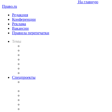
На главную
Право.ru
Редакция
Конференции
Реклама
Вакансии
Правила перепечатки
Темы
Практика
Законодательство
Процесс
Исследования
Рынок юридических услуг
Юридическое сообщество
Важнейшие правовые темы в прессе
Спецпроекты
Подкаст «В здравом уме
и твёрдой памяти»
Legal Design
Банкротная панорама
Советы для литигаторов
Сговоры на торгах
Авто