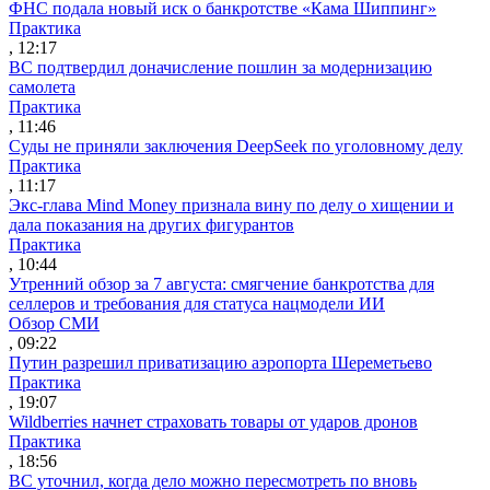
ФНС подала новый иск о банкротстве «Кама Шиппинг»
Практика
, 12:17
ВС подтвердил доначисление пошлин за модернизацию
самолета
Практика
, 11:46
Суды не приняли заключения DeepSeek по уголовному делу
Практика
, 11:17
Экс-глава Mind Money признала вину по делу о хищении и
дала показания на других фигурантов
Практика
, 10:44
Утренний обзор за 7 августа: смягчение банкротства для
селлеров и требования для статуса нацмодели ИИ
Обзор СМИ
, 09:22
Путин разрешил приватизацию аэропорта Шереметьево
Практика
, 19:07
Wildberries начнет страховать товары от ударов дронов
Практика
, 18:56
ВС уточнил, когда дело можно пересмотреть по вновь