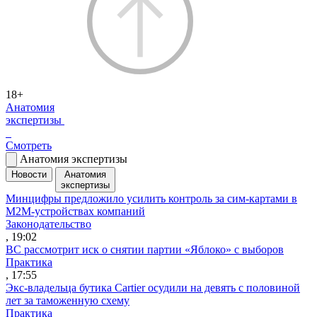
18+
Анатомия
экспертизы
Смотреть
Анатомия экспертизы
Новости
Анатомия
экспертизы
Минцифры предложило усилить контроль за сим-картами в
M2M-устройствах компаний
Законодательство
, 19:02
ВС рассмотрит иск о снятии партии «Яблоко» с выборов
Практика
, 17:55
Экс-владельца бутика Cartier осудили на девять с половиной
лет за таможенную схему
Практика