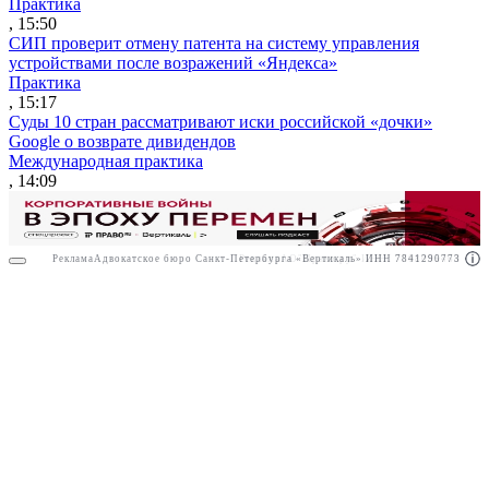
Практика
, 15:50
СИП проверит отмену патента на систему управления
устройствами после возражений «Яндекса»
Практика
, 15:17
Суды 10 стран рассматривают иски российской «дочки»
Google о возврате дивидендов
Международная практика
, 14:09
Реклама
Адвокатское бюро Санкт-Петербурга «Вертикаль» ИНН 7841290773
Реклама
АО"Право.ру" ИНН: 7708095468