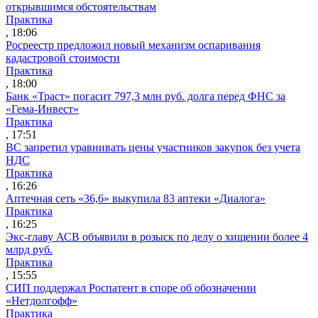
открывшимся обстоятельствам
Практика
, 18:06
Росреестр предложил новый механизм оспаривания
кадастровой стоимости
Практика
, 18:00
Банк «Траст» погасит 797,3 млн руб. долга перед ФНС за
«Гема-Инвест»
Практика
, 17:51
ВС запретил уравнивать цены участников закупок без учета
НДС
Практика
, 16:26
Аптечная сеть «36,6» выкупила 83 аптеки «Диалога»
Практика
, 16:25
Экс-главу АСВ объявили в розыск по делу о хищении более 4
млрд руб.
Практика
, 15:55
СИП поддержал Роспатент в споре об обозначении
«Нетдолгофф»
Практика