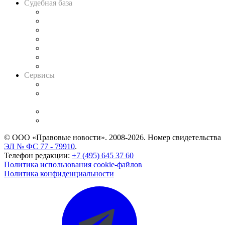
Судебная база
Картотека арбитражных дел
Решения арбитражных судов
Календарь рассмотрения арбитражных дел
Досье судей
Информация о судах
RSS лента новостей
Вакансии для юристов
Сервисы
Справочно-правовая система
Casebook: мониторинг дел
и компаний
Caselook: поиск и анализ практики
CASE.ONE: управление юридической службой
© ООО «Правовые новости». 2008-2026.
Номер свидетельства
ЭЛ № ФС 77 - 79910
.
Телефон редакции:
+7 (495) 645 37 60
Политика использования cookie-файлов
Политика конфиденциальности