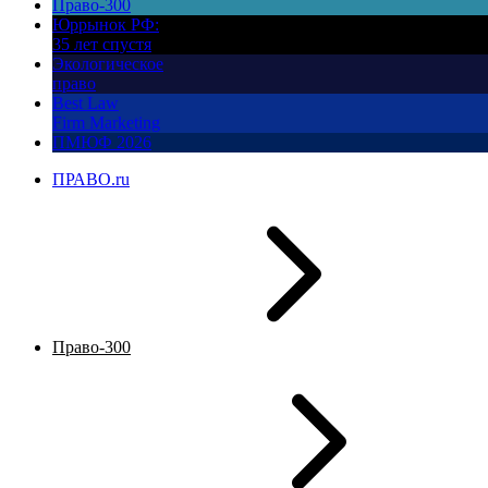
Право-300
Юррынок РФ:
35 лет спустя
Экологическое
право
Best Law
Firm Marketing
ПМЮФ 2026
ПРАВО.ru
Право-300