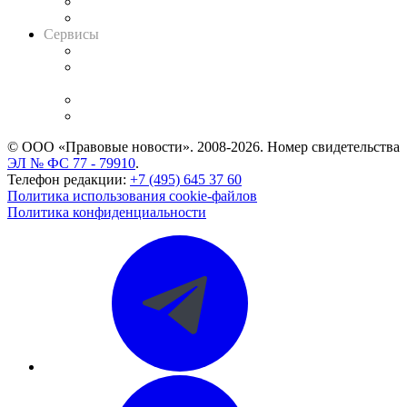
RSS лента новостей
Вакансии для юристов
Сервисы
Справочно-правовая система
Casebook: мониторинг дел
и компаний
Caselook: поиск и анализ практики
CASE.ONE: управление юридической службой
© ООО «Правовые новости». 2008-2026.
Номер свидетельства
ЭЛ № ФС 77 - 79910
.
Телефон редакции:
+7 (495) 645 37 60
Политика использования cookie-файлов
Политика конфиденциальности