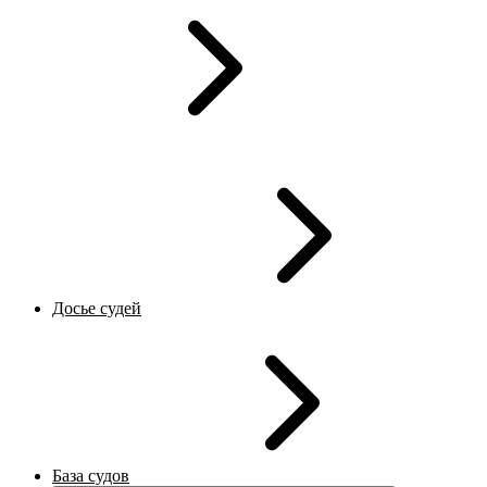
Досье судей
База судов