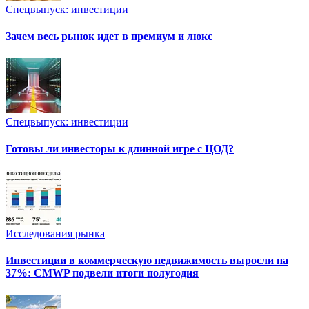
Спецвыпуск: инвестиции
Зачем весь рынок идет в премиум и люкс
Спецвыпуск: инвестиции
Готовы ли инвесторы к длинной игре с ЦОД?
Исследования рынка
Инвестиции в коммерческую недвижимость выросли на
37%: CMWP подвели итоги полугодия