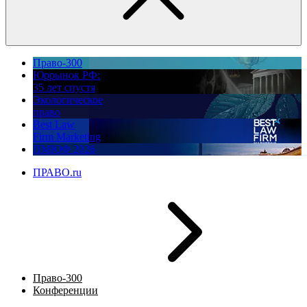
Право-300
Юррынок РФ:
35 лет спустя
Экологическое
право
Best Law
Firm Marketing
ПМЮФ 2026
ПРАВО.ru
Право-300
Конференции