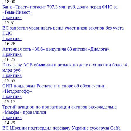
, 18:00
Банк «Траст» погасит 797,3 млн руб. долга перед ФНС за
«Гема-Инвест»
Практика
, 17:51
ВС запретил уравнивать цены участников закупок без учета
НДС
Практика
, 16:26
Аптечная сеть «36,6» выкупила 83 аптеки «Диалога»
Практика
, 16:25
Экс-главу АСВ объявили в розыск по делу о хищении более 4
млрд руб.
Практика
, 15:55
СИП поддержал Роспатент в споре об обозначении
«Нетдолгофф»
Практика
, 15:17
Третий аукцион по приватизации активов экс-владельца
«Макфы» провалился
Практика
, 14:29
ВС Швеции подтвердил передачу Украине сухогруза Caffa