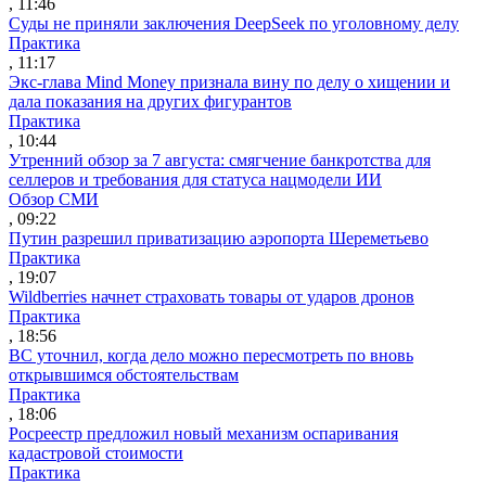
, 11:46
Суды не приняли заключения DeepSeek по уголовному делу
Практика
, 11:17
Экс-глава Mind Money признала вину по делу о хищении и
дала показания на других фигурантов
Практика
, 10:44
Утренний обзор за 7 августа: смягчение банкротства для
селлеров и требования для статуса нацмодели ИИ
Обзор СМИ
, 09:22
Путин разрешил приватизацию аэропорта Шереметьево
Практика
, 19:07
Wildberries начнет страховать товары от ударов дронов
Практика
, 18:56
ВС уточнил, когда дело можно пересмотреть по вновь
открывшимся обстоятельствам
Практика
, 18:06
Росреестр предложил новый механизм оспаривания
кадастровой стоимости
Практика