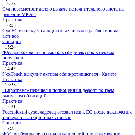
, 16:53
Суд пересмотрит дело о выдаче исполнительного листа на
решение МКАС
Практика
, 16:05
Суд ЕС истолкует санкционные нормы о разблокировке
активов
Санкции
, 15:24
ФАС раскрыла число жалоб в сфере закупок в первом
полугодии
Практика
, 14:47
NexTouch выкупит активы обанкротившегося «Кванта»
Практика
, 13:35
«Евротранс» перешел в полноценный дефолт по трем
выпускам облигаций
Практика
, 12:31
Российский судовладелец отозвал иск к ЕС после исключения
танкера из санкционных списков
Санкции
, 12:23
ФАС возбудила дело из-за ограничений при страховании