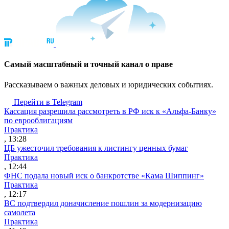
Cамый масштабный и точный канал о праве
Рассказываем о важных деловых и юридических событиях.
Перейти в Telegram
Кассация разрешила рассмотреть в РФ иск к «Альфа-Банку»
по еврооблигациям
Практика
, 13:28
ЦБ ужесточил требования к листингу ценных бумаг
Практика
, 12:44
ФНС подала новый иск о банкротстве «Кама Шиппинг»
Практика
, 12:17
ВС подтвердил доначисление пошлин за модернизацию
самолета
Практика