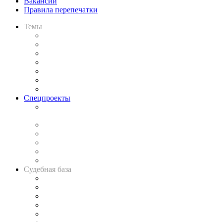
Вакансии
Правила перепечатки
Темы
Практика
Законодательство
Процесс
Исследования
Рынок юридических услуг
Юридическое сообщество
Важнейшие правовые темы в прессе
Спецпроекты
Подкаст «В здравом уме
и твёрдой памяти»
Legal Design
Банкротная панорама
Советы для литигаторов
Сговоры на торгах
Авто
Судебная база
Картотека арбитражных дел
Решения арбитражных судов
Календарь рассмотрения арбитражных дел
Досье судей
Информация о судах