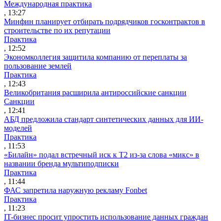
Международная практика
, 13:27
Минфин планирует отбирать подрядчиков госконтрактов в
строительстве по их репутации
Практика
, 12:52
Экономколлегия защитила компанию от переплаты за
пользование землей
Практика
, 12:43
Великобритания расширила антироссийские санкции
Санкции
, 12:41
АБД предложила стандарт синтетических данных для ИИ-
моделей
Практика
, 11:53
«Билайн» подал встречный иск к Т2 из-за слова «микс» в
названии бренда мультиподписки
Практика
, 11:44
ФАС запретила наружную рекламу Fonbet
Практика
, 11:23
IT-бизнес просит упростить использование данных граждан