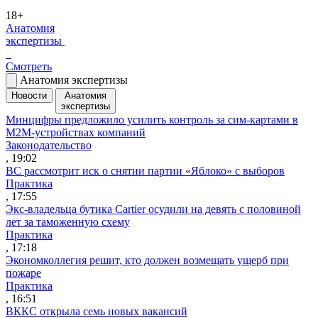
18+
Анатомия
экспертизы
Смотреть
Анатомия экспертизы
Новости
Анатомия
экспертизы
Минцифры предложило усилить контроль за сим-картами в
M2M-устройствах компаний
Законодательство
, 19:02
ВС рассмотрит иск о снятии партии «Яблоко» с выборов
Практика
, 17:55
Экс-владельца бутика Cartier осудили на девять с половиной
лет за таможенную схему
Практика
, 17:18
Экономколлегия решит, кто должен возмещать ущерб при
пожаре
Практика
, 16:51
ВККС открыла семь новых вакансий