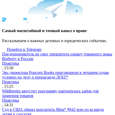
Cамый масштабный и точный канал о праве
Рассказываем о важных деловых и юридических событиях.
Перейти в Telegram
Предприниматель не смог прекратить охрану товарного знака
Burberry в России
Практика
, 15:50
Экс-директора Popcorn Books приговорили к четырем годам
условно по делу о пропаганде ЛГБТ*
Практика
, 15:25
Wildberries запустит программу партнерских хабов для
хранения товаров
Практика
, 14:31
Суд в США обязал выплатить Meta* $942 млн из-за вреда
детям в соцсетях