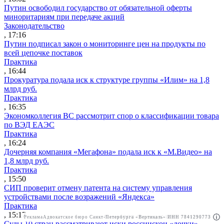
Путин освободил государство от обязательной оферты
миноритариям при передаче акций
Законодательство
, 17:16
Путин подписал закон о мониторинге цен на продукты по
всей цепочке поставок
Практика
, 16:44
Прокуратура подала иск к структуре группы «Илим» на 1,8
млрд руб.
Практика
, 16:35
Экономколлегия ВС рассмотрит спор о классификации товара
по ВЭД ЕАЭС
Практика
, 16:24
Дочерняя компания «Мегафона» подала иск к «М.Видео» на
1,8 млрд руб.
Практика
, 15:50
СИП проверит отмену патента на систему управления
устройствами после возражений «Яндекса»
Практика
, 15:17
Реклама
Адвокатское бюро Санкт-Петербурга «Вертикаль» ИНН 7841290773
Реклама
ООО "Право.ру" ИНН: 7704835288
Суды 10 стран рассматривают иски российской «дочки»