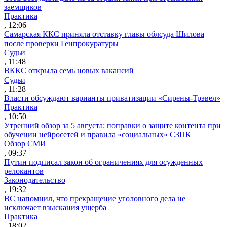
заемщиков
Практика
, 12:06
Самарская ККС приняла отставку главы облсуда Шилова
после проверки Генпрокуратуры
Судьи
, 11:48
ВККС открыла семь новых вакансий
Судьи
, 11:28
Власти обсуждают варианты приватизации «Сирены-Трэвел»
Практика
, 10:50
Утренний обзор за 5 августа: поправки о защите контента при
обучении нейросетей и правила «социальных» СЗПК
Обзор СМИ
, 09:37
Путин подписал закон об ограничениях для осужденных
релокантов
Законодательство
, 19:32
ВС напомнил, что прекращение уголовного дела не
исключает взыскания ущерба
Практика
, 18:02