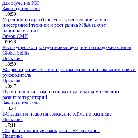
для обучения ИИ
Законодательство
, 10:59
Утренний обзор за 6 августа: ужесточение закупок
иностранной техники и рост рынка M&A за счет
национализации
Обзор СМИ
, 09:26
Росимущество проведет новый аукцион по продаже активов
Global Spirits
Практика
, 18:50
ВС решит, отвечает ли по долгам брошенной компании новый
руководитель
Практика
, 18:47
Путин подписал закон о новых правилах комплексного
развития территорий
Законодательство
, 18:24
ВС защитил право на взыскание займа по расписке
Практика
, 17:11
Сбербанк планирует банкротить «Евротранс»
Практика