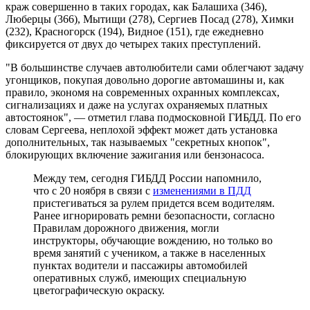
краж совершенно в таких городах, как Балашиха (346),
Люберцы (366), Мытищи (278), Сергиев Посад (278), Химки
(232), Красногорск (194), Видное (151), где ежедневно
фиксируется от двух до четырех таких преступлений.
"В большинстве случаев автолюбители сами облегчают задачу
угонщиков, покупая довольно дорогие автомашины и, как
правило, экономя на современных охранных комплексах,
сигнализациях и даже на услугах охраняемых платных
автостоянок", — отметил глава подмосковной ГИБДД. По его
словам Сергеева, неплохой эффект может дать установка
дополнительных, так называемых "секретных кнопок",
блокирующих включение зажигания или бензонасоса.
Между тем, сегодня ГИБДД России напомнило,
что с 20 ноября в связи с
изменениями в ПДД
пристегиваться за рулем придется всем водителям.
Ранее игнорировать ремни безопасности, согласно
Правилам дорожного движения, могли
инструкторы, обучающие вождению, но только во
время занятий с учеником, а также в населенных
пунктах водители и пассажиры автомобилей
оперативных служб, имеющих специальную
цветографическую окраску.