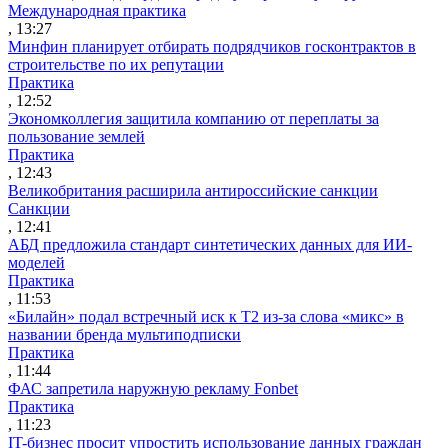
Международная практика
, 13:27
Минфин планирует отбирать подрядчиков госконтрактов в
строительстве по их репутации
Практика
, 12:52
Экономколлегия защитила компанию от переплаты за
пользование землей
Практика
, 12:43
Великобритания расширила антироссийские санкции
Санкции
, 12:41
АБД предложила стандарт синтетических данных для ИИ-
моделей
Практика
, 11:53
«Билайн» подал встречный иск к Т2 из-за слова «микс» в
названии бренда мультиподписки
Практика
, 11:44
ФАС запретила наружную рекламу Fonbet
Практика
, 11:23
IT-бизнес просит упростить использование данных граждан