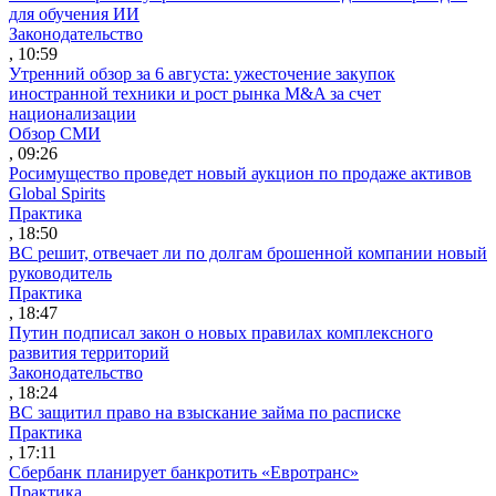
для обучения ИИ
Законодательство
, 10:59
Утренний обзор за 6 августа: ужесточение закупок
иностранной техники и рост рынка M&A за счет
национализации
Обзор СМИ
, 09:26
Росимущество проведет новый аукцион по продаже активов
Global Spirits
Практика
, 18:50
ВС решит, отвечает ли по долгам брошенной компании новый
руководитель
Практика
, 18:47
Путин подписал закон о новых правилах комплексного
развития территорий
Законодательство
, 18:24
ВС защитил право на взыскание займа по расписке
Практика
, 17:11
Сбербанк планирует банкротить «Евротранс»
Практика