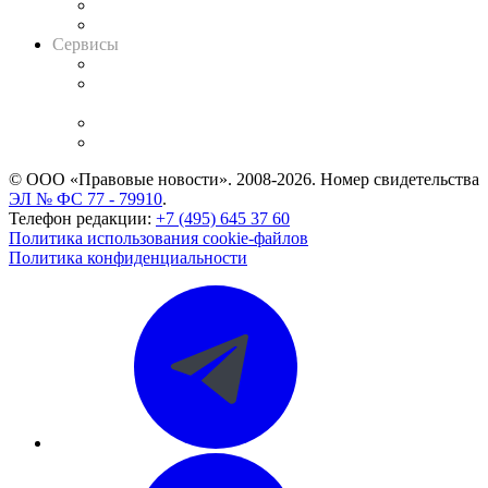
RSS лента новостей
Вакансии для юристов
Сервисы
Справочно-правовая система
Casebook: мониторинг дел
и компаний
Caselook: поиск и анализ практики
CASE.ONE: управление юридической службой
© ООО «Правовые новости». 2008-2026.
Номер свидетельства
ЭЛ № ФС 77 - 79910
.
Телефон редакции:
+7 (495) 645 37 60
Политика использования cookie-файлов
Политика конфиденциальности