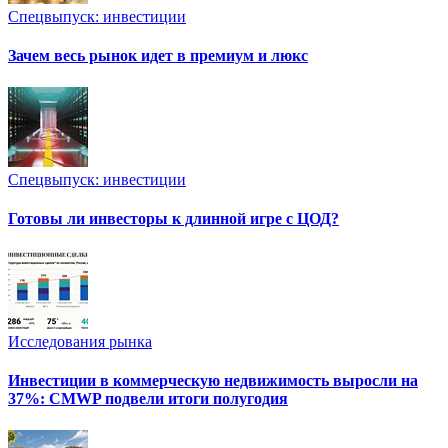
Спецвыпуск: инвестиции
Зачем весь рынок идет в премиум и люкс
Спецвыпуск: инвестиции
Готовы ли инвесторы к длинной игре с ЦОД?
Исследования рынка
Инвестиции в коммерческую недвижимость выросли на
37%: CMWP подвели итоги полугодия