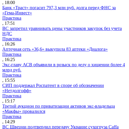
, 18:00
Банк «Траст» погасит 797,3 млн руб. долга перед ФНС за
«Гема-Инвест»
Практика
, 17:51
ВС запретил уравнивать цены участников закупок без учета
НДС
Практика
, 16:26
Аптечная сеть «36,6» выкупила 83 аптеки «Диалога»
Практика
, 16:25
Экс-главу АСВ объявили в розыск по делу о хищении более 4
млрд руб.
Практика
, 15:55
СИП поддержал Роспатент в споре об обозначении
«Нетдолгофф»
Практика
, 15:17
Третий аукцион по приватизации активов экс-владельца
«Макфы» провалился
Практика
, 14:29
ВС Швеции подтвердил передачу Украине сухогруза Caffa