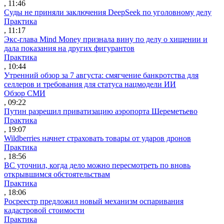
, 11:46
Суды не приняли заключения DeepSeek по уголовному делу
Практика
, 11:17
Экс-глава Mind Money признала вину по делу о хищении и
дала показания на других фигурантов
Практика
, 10:44
Утренний обзор за 7 августа: смягчение банкротства для
селлеров и требования для статуса нацмодели ИИ
Обзор СМИ
, 09:22
Путин разрешил приватизацию аэропорта Шереметьево
Практика
, 19:07
Wildberries начнет страховать товары от ударов дронов
Практика
, 18:56
ВС уточнил, когда дело можно пересмотреть по вновь
открывшимся обстоятельствам
Практика
, 18:06
Росреестр предложил новый механизм оспаривания
кадастровой стоимости
Практика