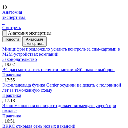
18+
Анатомия
экспертизы
Смотреть
Анатомия экспертизы
Новости
Анатомия
экспертизы
Минцифры предложило усилить контроль за сим-картами в
M2M-устройствах компаний
Законодательство
, 19:02
ВС рассмотрит иск о снятии партии «Яблоко» с выборов
Практика
, 17:55
Экс-владельца бутика Cartier осудили на девять с половиной
лет за таможенную схему
Практика
, 17:18
Экономколлегия решит, кто должен возмещать ущерб при
пожаре
Практика
, 16:51
ВККС открыла семь новых вакансий