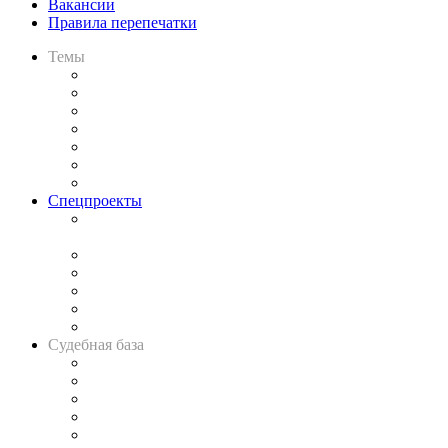
Вакансии
Правила перепечатки
Темы
Практика
Законодательство
Процесс
Исследования
Рынок юридических услуг
Юридическое сообщество
Важнейшие правовые темы в прессе
Спецпроекты
Подкаст «В здравом уме
и твёрдой памяти»
Legal Design
Банкротная панорама
Советы для литигаторов
Сговоры на торгах
Авто
Судебная база
Картотека арбитражных дел
Решения арбитражных судов
Календарь рассмотрения арбитражных дел
Досье судей
Информация о судах