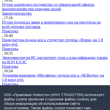
, 18:02
Путин освободил государство от обязательной оферты
миноритариям при передаче акций
Законодательство
, 17:16
Путин подписал закон о мониторинге цен на продукты по
всей цепочке поставок
Практика
, 16:44
Прокуратура подала иск к структуре группы «Илим» на 1,8
млрд руб.
Практика
, 16:35
Экономколлегия ВС рассмотрит спор о классификации товара
по ВЭД ЕАЭС
Практика
, 16:24
Дочерняя компания «Мегафона» подала иск к «М.Видео» на
1,8 млрд руб.
Практика
, 15:50
СИП проверит отмену патента на систему управления
ООО «Правовые Новости» (ИНН 7704317790) использует
устройствами после возражений «Яндекса»
файлы cookie (включая сторонние файлы cookie) для
Практика
сбора информации об использовании сайта
, 15:17
посетителями. Такие файлы cookie помогают нам