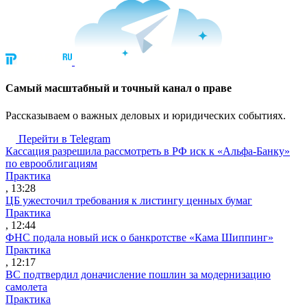
Cамый масштабный и точный канал о праве
Рассказываем о важных деловых и юридических событиях.
Перейти в Telegram
Кассация разрешила рассмотреть в РФ иск к «Альфа-Банку»
по еврооблигациям
Практика
, 13:28
ЦБ ужесточил требования к листингу ценных бумаг
Практика
, 12:44
ФНС подала новый иск о банкротстве «Кама Шиппинг»
Практика
, 12:17
ВС подтвердил доначисление пошлин за модернизацию
самолета
Практика