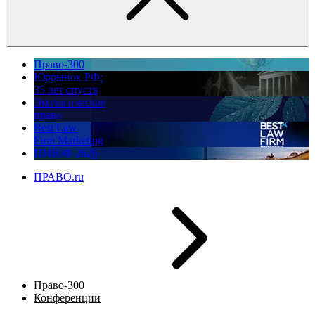
Право-300
Юррынок РФ:
35 лет спустя
Экологическое
право
Best Law
Firm Marketing
ПМЮФ 2026
ПРАВО.ru
Право-300
Конференции