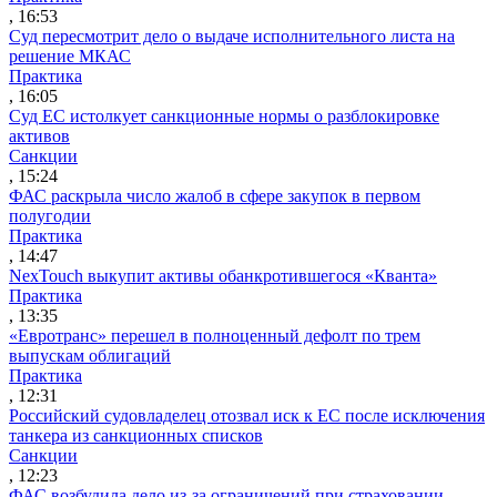
, 16:53
Суд пересмотрит дело о выдаче исполнительного листа на
решение МКАС
Практика
, 16:05
Суд ЕС истолкует санкционные нормы о разблокировке
активов
Санкции
, 15:24
ФАС раскрыла число жалоб в сфере закупок в первом
полугодии
Практика
, 14:47
NexTouch выкупит активы обанкротившегося «Кванта»
Практика
, 13:35
«Евротранс» перешел в полноценный дефолт по трем
выпускам облигаций
Практика
, 12:31
Российский судовладелец отозвал иск к ЕС после исключения
танкера из санкционных списков
Санкции
, 12:23
ФАС возбудила дело из-за ограничений при страховании