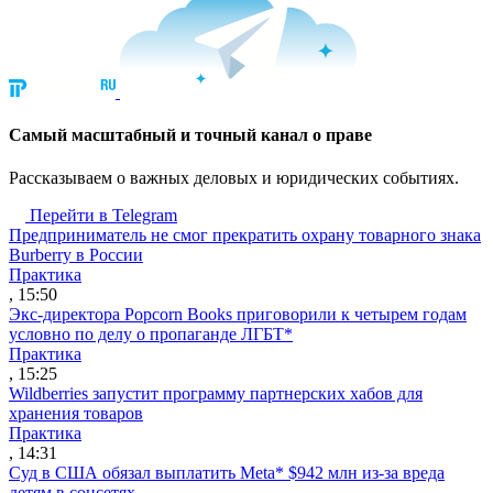
Cамый масштабный и точный канал о праве
Рассказываем о важных деловых и юридических событиях.
Перейти в Telegram
Предприниматель не смог прекратить охрану товарного знака
Burberry в России
Практика
, 15:50
Экс-директора Popcorn Books приговорили к четырем годам
условно по делу о пропаганде ЛГБТ*
Практика
, 15:25
Wildberries запустит программу партнерских хабов для
хранения товаров
Практика
, 14:31
Суд в США обязал выплатить Meta* $942 млн из-за вреда
детям в соцсетях