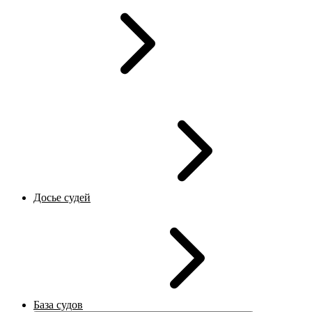
Досье судей
База судов