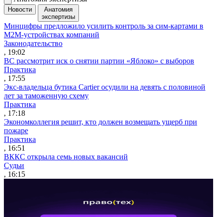
Новости
Анатомия
экспертизы
Минцифры предложило усилить контроль за сим-картами в
M2M-устройствах компаний
Законодательство
, 19:02
ВС рассмотрит иск о снятии партии «Яблоко» с выборов
Практика
, 17:55
Экс-владельца бутика Cartier осудили на девять с половиной
лет за таможенную схему
Практика
, 17:18
Экономколлегия решит, кто должен возмещать ущерб при
пожаре
Практика
, 16:51
ВККС открыла семь новых вакансий
Судьи
, 16:15