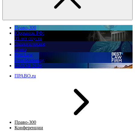
Право-300
Юррынок РФ:
35 лет спустя
Экологическое
право
Best Law
Firm Marketing
ПМЮФ 2026
ПРАВО.ru
Право-300
Конференции