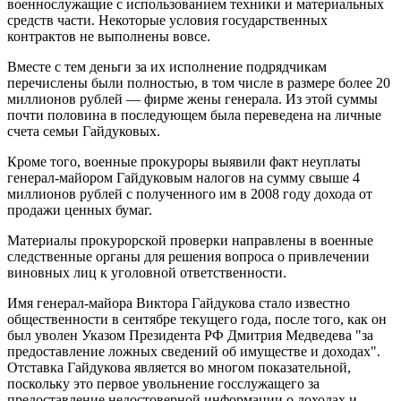
военнослужащие с использованием техники и материальных
средств части. Некоторые условия государственных
контрактов не выполнены вовсе.
Вместе с тем деньги за их исполнение подрядчикам
перечислены были полностью, в том числе в размере более 20
миллионов рублей — фирме жены генерала. Из этой суммы
почти половина в последующем была переведена на личные
счета семьи Гайдуковых.
Кроме того, военные прокуроры выявили факт неуплаты
генерал-майором Гайдуковым налогов на сумму свыше 4
миллионов рублей с полученного им в 2008 году дохода от
продажи ценных бумаг.
Материалы прокурорской проверки направлены в военные
следственные органы для решения вопроса о привлечении
виновных лиц к уголовной ответственности.
Имя генерал-майора Виктора Гайдукова стало известно
общественности в сентябре текущего года, после того, как он
был уволен Указом Президента РФ Дмитрия Медведева "за
предоставление ложных сведений об имуществе и доходах".
Отставка Гайдукова является во многом показательной,
поскольку это первое увольнение госслужащего за
предоставление недостоверной информации о доходах и