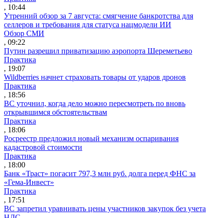
, 10:44
Утренний обзор за 7 августа: смягчение банкротства для
селлеров и требования для статуса нацмодели ИИ
Обзор СМИ
, 09:22
Путин разрешил приватизацию аэропорта Шереметьево
Практика
, 19:07
Wildberries начнет страховать товары от ударов дронов
Практика
, 18:56
ВС уточнил, когда дело можно пересмотреть по вновь
открывшимся обстоятельствам
Практика
, 18:06
Росреестр предложил новый механизм оспаривания
кадастровой стоимости
Практика
, 18:00
Банк «Траст» погасит 797,3 млн руб. долга перед ФНС за
«Гема-Инвест»
Практика
, 17:51
ВС запретил уравнивать цены участников закупок без учета
НДС