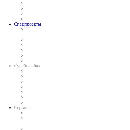
Исследования
Рынок юридических услуг
Юридическое сообщество
Важнейшие правовые темы в прессе
Спецпроекты
Подкаст «В здравом уме
и твёрдой памяти»
Legal Design
Банкротная панорама
Советы для литигаторов
Сговоры на торгах
Авто
Судебная база
Картотека арбитражных дел
Решения арбитражных судов
Календарь рассмотрения арбитражных дел
Досье судей
Информация о судах
RSS лента новостей
Вакансии для юристов
Сервисы
Справочно-правовая система
Casebook: мониторинг дел
и компаний
Caselook: поиск и анализ практики