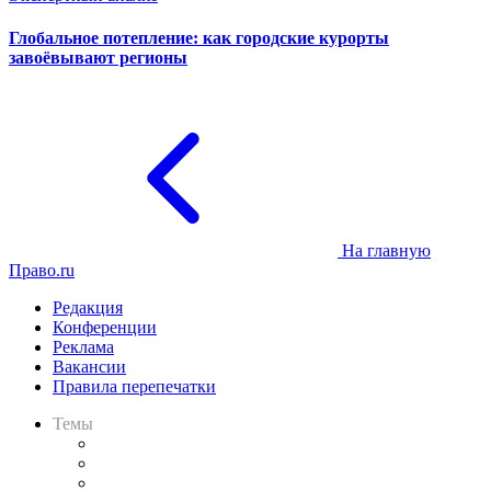
Глобальное потепление: как городские курорты
завоёвывают регионы
На главную
Право.ru
Редакция
Конференции
Реклама
Вакансии
Правила перепечатки
Темы
Практика
Законодательство
Процесс