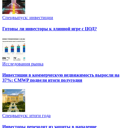
Спецвыпуск: инвестиции
Готовы ли инвесторы к длинной игре с ЦОД?
Исследования рынка
Инвестиции в коммерческую недвижимость выросли на
37%: CMWP подвели итоги полугодия
Спецвыпуск: итоги года
Инвесторы переходят из защиты в нападение