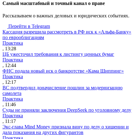
Cамый масштабный и точный канал о праве
Рассказываем о важных деловых и юридических событиях.
Перейти в Telegram
Кассация разрешила рассмотреть в РФ иск к «Альфа-Банку»
по еврооблигациям
Практика
, 13:28
ЦБ ужесточил требования к листингу ценных бумаг
Практика
, 12:44
ФНС подала новый иск о банкротстве «Кама Шиппинг»
Практика
, 12:17
ВС подтвердил доначисление пошлин за модернизацию
самолета
Практика
, 11:46
Суды не приняли заключения DeepSeek по уголовному делу
Практика
, 11:17
Экс-глава Mind Money признала вину по делу о хищении и
дала показания на других фигурантов
Практика