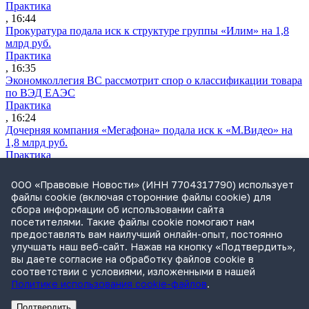
Практика
, 16:44
Прокуратура подала иск к структуре группы «Илим» на 1,8
млрд руб.
Практика
, 16:35
Экономколлегия ВС рассмотрит спор о классификации товара
по ВЭД ЕАЭС
Практика
, 16:24
Дочерняя компания «Мегафона» подала иск к «М.Видео» на
1,8 млрд руб.
Практика
, 15:50
СИП проверит отмену патента на систему управления
ООО «Правовые Новости» (ИНН 7704317790) использует
устройствами после возражений «Яндекса»
файлы cookie (включая сторонние файлы cookie) для
Практика
сбора информации об использовании сайта
, 15:17
посетителями. Такие файлы cookie помогают нам
Суды 10 стран рассматривают иски российской «дочки»
предоставлять вам наилучший онлайн-опыт, постоянно
Google о возврате дивидендов
улучшать наш веб-сайт. Нажав на кнопку «Подтвердить»,
Международная практика
вы даете согласие на обработку файлов cookie в
, 14:09
соответствии с условиями, изложенными в нашей
Политике использования cookie-файлов
.
Подтвердить