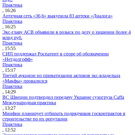
Практика
, 16:26
Аптечная сеть «36,6» выкупила 83 аптеки «Диалога»
Практика
, 16:25
Экс-главу АСВ объявили в розыск по делу о хищении более 4
млрд руб.
Практика
, 15:55
СИП поддержал Роспатент в споре об обозначении
«Нетдолгофф»
Практика
, 15:17
Третий аукцион по приватизации активов экс-владельца
«Макфы» провалился
Практика
, 14:29
ВС Швеции подтвердил передачу Украине сухогруза Caffa
Международная практика
, 13:27
Минфин планирует отбирать подрядчиков госконтрактов в
строительстве по их репутации
Практика
, 12:52