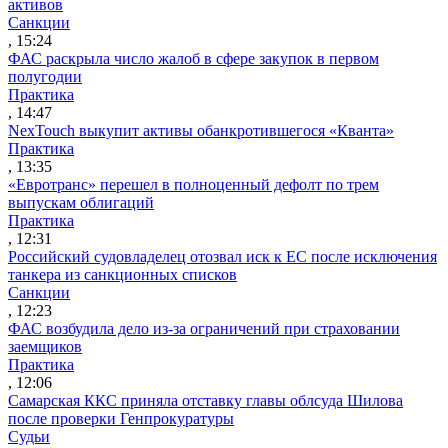
активов
Санкции
, 15:24
ФАС раскрыла число жалоб в сфере закупок в первом
полугодии
Практика
, 14:47
NexTouch выкупит активы обанкротившегося «Кванта»
Практика
, 13:35
«Евротранс» перешел в полноценный дефолт по трем
выпускам облигаций
Практика
, 12:31
Российский судовладелец отозвал иск к ЕС после исключения
танкера из санкционных списков
Санкции
, 12:23
ФАС возбудила дело из-за ограничений при страховании
заемщиков
Практика
, 12:06
Самарская ККС приняла отставку главы облсуда Шилова
после проверки Генпрокуратуры
Судьи