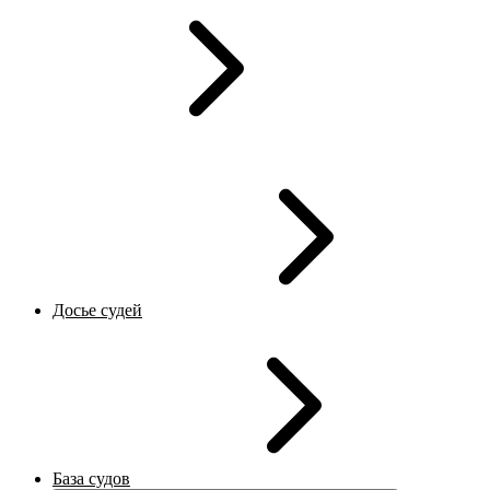
Досье судей
База судов