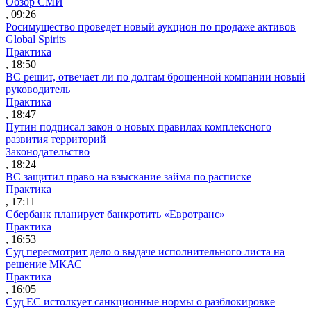
Обзор СМИ
, 09:26
Росимущество проведет новый аукцион по продаже активов
Global Spirits
Практика
, 18:50
ВС решит, отвечает ли по долгам брошенной компании новый
руководитель
Практика
, 18:47
Путин подписал закон о новых правилах комплексного
развития территорий
Законодательство
, 18:24
ВС защитил право на взыскание займа по расписке
Практика
, 17:11
Сбербанк планирует банкротить «Евротранс»
Практика
, 16:53
Суд пересмотрит дело о выдаче исполнительного листа на
решение МКАС
Практика
, 16:05
Суд ЕС истолкует санкционные нормы о разблокировке