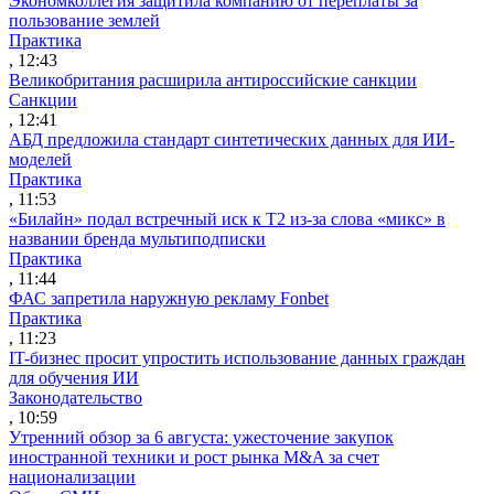
Экономколлегия защитила компанию от переплаты за
пользование землей
Практика
, 12:43
Великобритания расширила антироссийские санкции
Санкции
, 12:41
АБД предложила стандарт синтетических данных для ИИ-
моделей
Практика
, 11:53
«Билайн» подал встречный иск к Т2 из-за слова «микс» в
названии бренда мультиподписки
Практика
, 11:44
ФАС запретила наружную рекламу Fonbet
Практика
, 11:23
IT-бизнес просит упростить использование данных граждан
для обучения ИИ
Законодательство
, 10:59
Утренний обзор за 6 августа: ужесточение закупок
иностранной техники и рост рынка M&A за счет
национализации