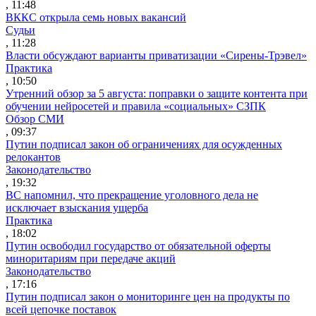
, 11:48
ВККС открыла семь новых вакансий
Судьи
, 11:28
Власти обсуждают варианты приватизации «Сирены-Трэвел»
Практика
, 10:50
Утренний обзор за 5 августа: поправки о защите контента при
обучении нейросетей и правила «социальных» СЗПК
Обзор СМИ
, 09:37
Путин подписал закон об ограничениях для осужденных
релокантов
Законодательство
, 19:32
ВС напомнил, что прекращение уголовного дела не
исключает взыскания ущерба
Практика
, 18:02
Путин освободил государство от обязательной оферты
миноритариям при передаче акций
Законодательство
, 17:16
Путин подписал закон о мониторинге цен на продукты по
всей цепочке поставок