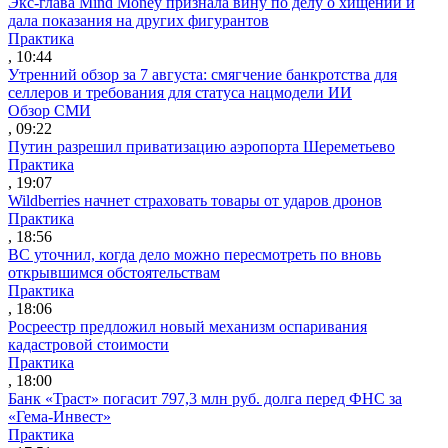
Экс-глава Mind Money признала вину по делу о хищении и
дала показания на других фигурантов
Практика
, 10:44
Утренний обзор за 7 августа: смягчение банкротства для
селлеров и требования для статуса нацмодели ИИ
Обзор СМИ
, 09:22
Путин разрешил приватизацию аэропорта Шереметьево
Практика
, 19:07
Wildberries начнет страховать товары от ударов дронов
Практика
, 18:56
ВС уточнил, когда дело можно пересмотреть по вновь
открывшимся обстоятельствам
Практика
, 18:06
Росреестр предложил новый механизм оспаривания
кадастровой стоимости
Практика
, 18:00
Банк «Траст» погасит 797,3 млн руб. долга перед ФНС за
«Гема-Инвест»
Практика