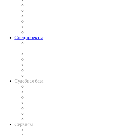
Законодательство
Процесс
Исследования
Рынок юридических услуг
Юридическое сообщество
Важнейшие правовые темы в прессе
Спецпроекты
Подкаст «В здравом уме
и твёрдой памяти»
Legal Design
Банкротная панорама
Советы для литигаторов
Сговоры на торгах
Авто
Судебная база
Картотека арбитражных дел
Решения арбитражных судов
Календарь рассмотрения арбитражных дел
Досье судей
Информация о судах
RSS лента новостей
Вакансии для юристов
Сервисы
Справочно-правовая система