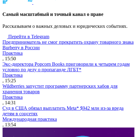
Cамый масштабный и точный канал о праве
Рассказываем о важных деловых и юридических событиях.
Перейти в Telegram
Предприниматель не смог прекратить охрану товарного знака
Burberry в России
Практика
, 15:50
Экс-директора Popcorn Books приговорили к четырем годам
условно по делу о пропаганде ЛГБТ*
Практика
, 15:25
Wildberries запустит программу партнерских хабов для
хранения товаров
Практика
, 14:31
Суд в США обязал выплатить Meta* $942 млн из-за вреда
детям в соцсетях
Международная практика
, 13:54