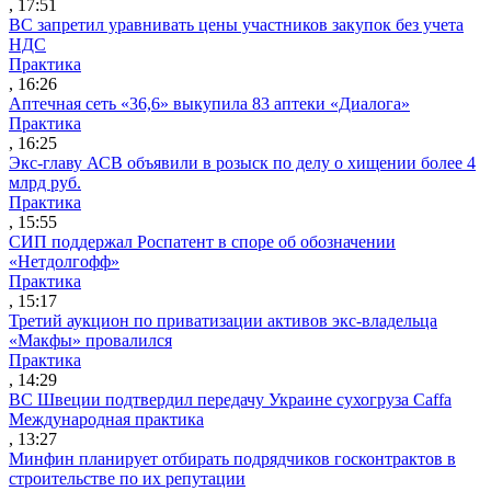
, 17:51
ВС запретил уравнивать цены участников закупок без учета
НДС
Практика
, 16:26
Аптечная сеть «36,6» выкупила 83 аптеки «Диалога»
Практика
, 16:25
Экс-главу АСВ объявили в розыск по делу о хищении более 4
млрд руб.
Практика
, 15:55
СИП поддержал Роспатент в споре об обозначении
«Нетдолгофф»
Практика
, 15:17
Третий аукцион по приватизации активов экс-владельца
«Макфы» провалился
Практика
, 14:29
ВС Швеции подтвердил передачу Украине сухогруза Caffa
Международная практика
, 13:27
Минфин планирует отбирать подрядчиков госконтрактов в
строительстве по их репутации