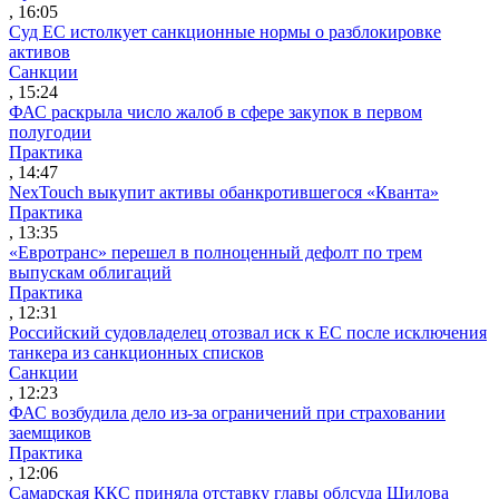
, 16:05
Суд ЕС истолкует санкционные нормы о разблокировке
активов
Санкции
, 15:24
ФАС раскрыла число жалоб в сфере закупок в первом
полугодии
Практика
, 14:47
NexTouch выкупит активы обанкротившегося «Кванта»
Практика
, 13:35
«Евротранс» перешел в полноценный дефолт по трем
выпускам облигаций
Практика
, 12:31
Российский судовладелец отозвал иск к ЕС после исключения
танкера из санкционных списков
Санкции
, 12:23
ФАС возбудила дело из-за ограничений при страховании
заемщиков
Практика
, 12:06
Самарская ККС приняла отставку главы облсуда Шилова