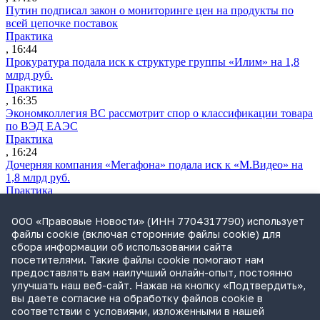
Путин подписал закон о мониторинге цен на продукты по
всей цепочке поставок
Практика
, 16:44
Прокуратура подала иск к структуре группы «Илим» на 1,8
млрд руб.
Практика
, 16:35
Экономколлегия ВС рассмотрит спор о классификации товара
по ВЭД ЕАЭС
Практика
, 16:24
Дочерняя компания «Мегафона» подала иск к «М.Видео» на
1,8 млрд руб.
Практика
, 15:50
СИП проверит отмену патента на систему управления
ООО «Правовые Новости» (ИНН 7704317790) использует
устройствами после возражений «Яндекса»
файлы cookie (включая сторонние файлы cookie) для
Практика
сбора информации об использовании сайта
, 15:17
посетителями. Такие файлы cookie помогают нам
Суды 10 стран рассматривают иски российской «дочки»
предоставлять вам наилучший онлайн-опыт, постоянно
Google о возврате дивидендов
улучшать наш веб-сайт. Нажав на кнопку «Подтвердить»,
Международная практика
вы даете согласие на обработку файлов cookie в
, 14:09
соответствии с условиями, изложенными в нашей