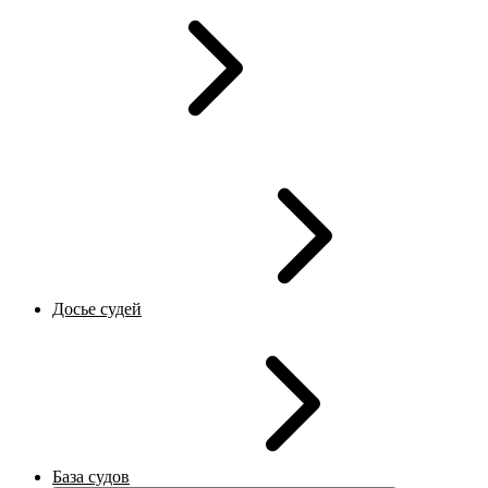
Досье судей
База судов