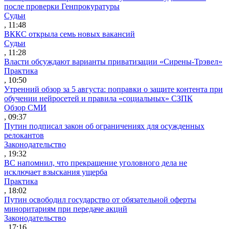
после проверки Генпрокуратуры
Судьи
, 11:48
ВККС открыла семь новых вакансий
Судьи
, 11:28
Власти обсуждают варианты приватизации «Сирены-Трэвел»
Практика
, 10:50
Утренний обзор за 5 августа: поправки о защите контента при
обучении нейросетей и правила «социальных» СЗПК
Обзор СМИ
, 09:37
Путин подписал закон об ограничениях для осужденных
релокантов
Законодательство
, 19:32
ВС напомнил, что прекращение уголовного дела не
исключает взыскания ущерба
Практика
, 18:02
Путин освободил государство от обязательной оферты
миноритариям при передаче акций
Законодательство
, 17:16