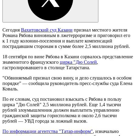
Сегодня
Вахитовский суд Казани
признал местного жителя
Романа Рябова виновным в лжетерроризме и приговорил его
к 1 году колонии-поселения и выплате компенсаций
пострадавшим сторонам в сумме более 2,5 миллиона рублей.
18 сентября по вине Рябова в Казани сорвалось представление
знаменитого французского
цирка "Дю Солей
,
гастролировавшего в столице Татарстана.
"Обвиняемый признал свою вину, и дело слушалось в особом
порядке" — сообщила руководитель пресс-службы суда Елена
Коваль.
По ее словам, суд постановил взыскать с Рябова в пользу
цирка "Дю Солей" 2,5 миллиона рублей. Еще 1,4 тысячи
рублей злоумышленник должен выплатить управлению
гражданской защиты горисполкома и около 2,6 тысячи
рублей — УВД города за ложный вызов.
По информации агентства "Татар-информ"
, изначально