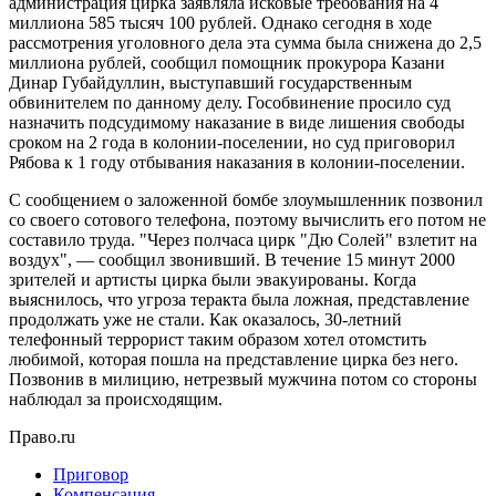
администрация цирка заявляла исковые требования на 4
миллиона 585 тысяч 100 рублей. Однако сегодня в ходе
рассмотрения уголовного дела эта сумма была снижена до 2,5
миллиона рублей, сообщил помощник прокурора Казани
Динар Губайдуллин, выступавший государственным
обвинителем по данному делу. Гособвинение просило суд
назначить подсудимому наказание в виде лишения свободы
сроком на 2 года в колонии-поселении, но суд приговорил
Рябова к 1 году отбывания наказания в колонии-поселении.
С сообщением о заложенной бомбе злоумышленник позвонил
со своего сотового телефона, поэтому вычислить его потом не
составило труда. "Через полчаса цирк "Дю Солей" взлетит на
воздух", — сообщил звонивший. В течение 15 минут 2000
зрителей и артисты цирка были эвакуированы. Когда
выяснилось, что угроза теракта была ложная, представление
продолжать уже не стали. Как оказалось, 30-летний
телефонный террорист таким образом хотел отомстить
любимой, которая пошла на представление цирка без него.
Позвонив в милицию, нетрезвый мужчина потом со стороны
наблюдал за происходящим.
Право.ru
Приговор
Компенсация