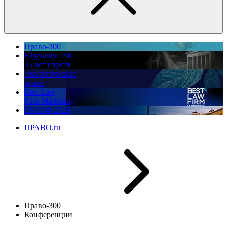
Право-300
Юррынок РФ:
35 лет спустя
Экологическое
право
Best Law
Firm Marketing
ПМЮФ 2026
ПРАВО.ru
Право-300
Конференции