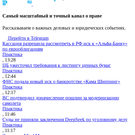
Cамый масштабный и точный канал о праве
Рассказываем о важных деловых и юридических событиях.
Перейти в Telegram
Кассация разрешила рассмотреть в РФ иск к «Альфа-Банку»
по еврооблигациям
Практика
, 13:28
ЦБ ужесточил требования к листингу ценных бумаг
Практика
, 12:44
ФНС подала новый иск о банкротстве «Кама Шиппинг»
Практика
, 12:17
ВС подтвердил доначисление пошлин за модернизацию
самолета
Практика
, 11:46
Суды не приняли заключения DeepSeek по уголовному делу
Практика
, 11:17