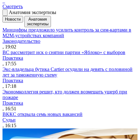
Смотреть
Анатомия экспертизы
Новости
Анатомия
экспертизы
Минцифры предложило усилить контроль за сим-картами в
M2M-устройствах компаний
Законодательство
, 19:02
ВС рассмотрит иск о снятии партии «Яблоко» с выборов
Практика
, 17:55
Экс-владельца бутика Cartier осудили на девять с половиной
лет за таможенную схему
Практика
, 17:18
Экономколлегия решит, кто должен возмещать ущерб при
пожаре
Практика
, 16:51
ВККС открыла семь новых вакансий
Судьи
, 16:15