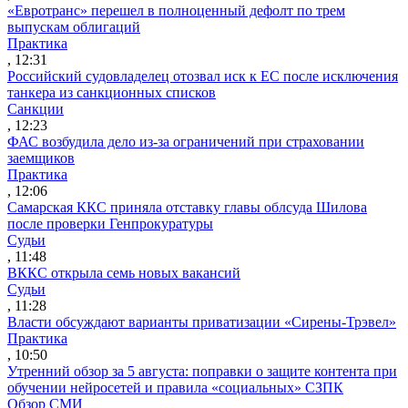
«Евротранс» перешел в полноценный дефолт по трем
выпускам облигаций
Практика
, 12:31
Российский судовладелец отозвал иск к ЕС после исключения
танкера из санкционных списков
Санкции
, 12:23
ФАС возбудила дело из-за ограничений при страховании
заемщиков
Практика
, 12:06
Самарская ККС приняла отставку главы облсуда Шилова
после проверки Генпрокуратуры
Судьи
, 11:48
ВККС открыла семь новых вакансий
Судьи
, 11:28
Власти обсуждают варианты приватизации «Сирены-Трэвел»
Практика
, 10:50
Утренний обзор за 5 августа: поправки о защите контента при
обучении нейросетей и правила «социальных» СЗПК
Обзор СМИ