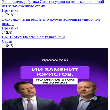
Экс-владельца бутика Cartier осудили на девять с половиной
лет за таможенную схему
Практика
, 17:18
Экономколлегия решит, кто должен возмещать ущерб при
пожаре
Практика
, 16:51
ВККС открыла семь новых вакансий
Судьи
, 16:15