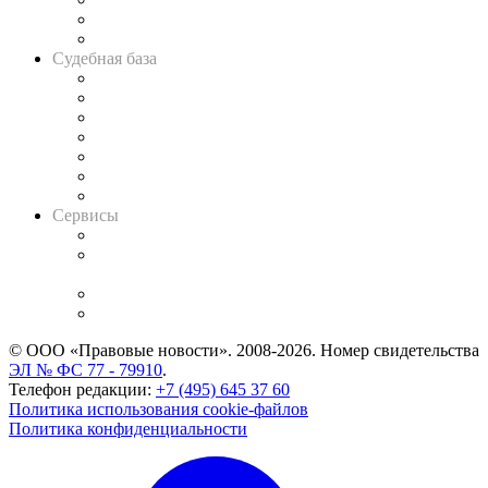
Сговоры на торгах
Авто
Судебная база
Картотека арбитражных дел
Решения арбитражных судов
Календарь рассмотрения арбитражных дел
Досье судей
Информация о судах
RSS лента новостей
Вакансии для юристов
Сервисы
Справочно-правовая система
Casebook: мониторинг дел
и компаний
Caselook: поиск и анализ практики
CASE.ONE: управление юридической службой
© ООО «Правовые новости». 2008-2026.
Номер свидетельства
ЭЛ № ФС 77 - 79910
.
Телефон редакции:
+7 (495) 645 37 60
Политика использования cookie-файлов
Политика конфиденциальности