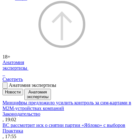
18+
Анатомия
экспертизы
Смотреть
Анатомия экспертизы
Новости
Анатомия
экспертизы
Минцифры предложило усилить контроль за сим-картами в
M2M-устройствах компаний
Законодательство
, 19:02
ВС рассмотрит иск о снятии партии «Яблоко» с выборов
Практика
, 17:55