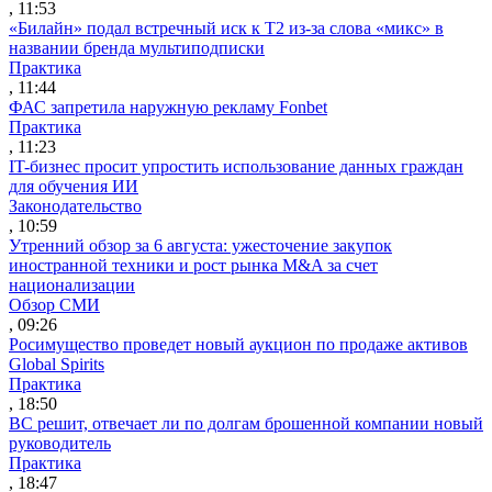
, 11:53
«Билайн» подал встречный иск к Т2 из-за слова «микс» в
названии бренда мультиподписки
Практика
, 11:44
ФАС запретила наружную рекламу Fonbet
Практика
, 11:23
IT-бизнес просит упростить использование данных граждан
для обучения ИИ
Законодательство
, 10:59
Утренний обзор за 6 августа: ужесточение закупок
иностранной техники и рост рынка M&A за счет
национализации
Обзор СМИ
, 09:26
Росимущество проведет новый аукцион по продаже активов
Global Spirits
Практика
, 18:50
ВС решит, отвечает ли по долгам брошенной компании новый
руководитель
Практика
, 18:47