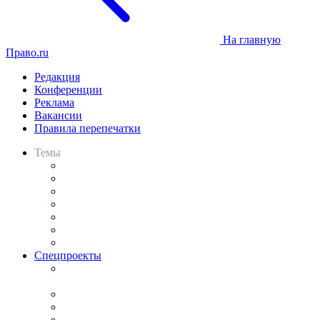
На главную
Право.ru
Редакция
Конференции
Реклама
Вакансии
Правила перепечатки
Темы
Практика
Законодательство
Процесс
Исследования
Рынок юридических услуг
Юридическое сообщество
Важнейшие правовые темы в прессе
Спецпроекты
Подкаст «В здравом уме
и твёрдой памяти»
Legal Design
Банкротная панорама
Советы для литигаторов