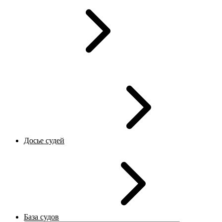
Досье судей
База судов