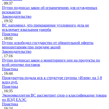
, 09:37
Путин подписал закон об ограничениях для осужденных
релокантов
Законодательство
, 19:32
ВС напомнил, что прекращение уголовного дела не
исключает взыскания ущерба
Практика
, 18:02
Путин освободил государство от обязательной оферты
миноритариям при передаче акций
Законодательство
, 17:16
Путин подписал закон о мониторинге цен на продукты по
всей цепочке поставок
Практика
, 16:44
Прокуратура подала иск к структуре группы «Илим» на 1,8
млрд руб.
Практика
, 16:35
Экономколлегия ВС рассмотрит спор о классификации товара
по ВЭД ЕАЭС
Практика
, 16:24