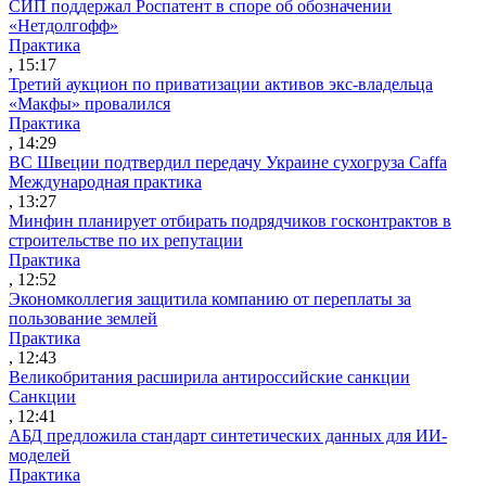
СИП поддержал Роспатент в споре об обозначении
«Нетдолгофф»
Практика
, 15:17
Третий аукцион по приватизации активов экс-владельца
«Макфы» провалился
Практика
, 14:29
ВС Швеции подтвердил передачу Украине сухогруза Caffa
Международная практика
, 13:27
Минфин планирует отбирать подрядчиков госконтрактов в
строительстве по их репутации
Практика
, 12:52
Экономколлегия защитила компанию от переплаты за
пользование землей
Практика
, 12:43
Великобритания расширила антироссийские санкции
Санкции
, 12:41
АБД предложила стандарт синтетических данных для ИИ-
моделей
Практика