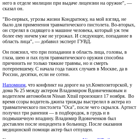
него в отделе милиции при выдаче лицензии на оружие", —
сказал он.
"Во-первых, угрозы жизни Кондратюку, на мой взгляд, не
было для применения травматического пистолета. Во-вторых,
он стрелял в сидящего в машине человека, который уж тем
более ему ничем уже не угрожал. И следующее, попадание в
область лица", — добавил эксперт ГУВД.
Он пояснил, что при попадании в область лица, головы, в
глаза, шею и пах пуля травматического оружия способна
причинить не только тяжкие травмы, но и смерть
потерпевшему. С начала года таких случаев в Москве, да в
России, десятки, если не сотни.
Напомним
, что конфликт на дороге на ул.Композиторской, у
дома № 25 между актером Владимиром Вдовиченковым и
водителем автомобиля Nissan Xtrail произошел 17 ноября. Во
время ссоры водитель джипа трижды выстрелил в актера из
травматического пистолета "Оса", после чего скрылся. Артист
получил три ранения — в подбородок, в грудь и в
подмышечную впадину. Владимир Вдовиченков был
доставлен после инцидента в больницу. После оказания
медицинской помощи актер был отпущен.