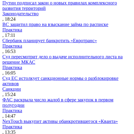
Путин подписал закон о новых правилах комплексного
развития территорий
Законодательство
, 18:24
ВС защитил право на взыскание займа по расписке
Практика
, 17:11
Сбербанк планирует банкротить «Евротранс»
Практика
, 16:53
Суд пересмотрит дело о выдаче исполнительного листа на
решение МКАС
Практика
, 16:05
Суд ЕС истолкует санкционные нормы о разблокировке
активов
Санкции
, 15:24
ФАС раскрыла число жалоб в сфере закупок в первом
полугодии
Практика
, 14:47
NexTouch выкупит активы обанкротившегося «Кванта»
Практика
, 13:35