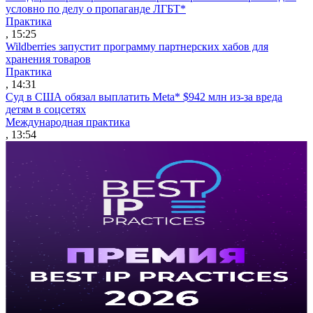
условно по делу о пропаганде ЛГБТ*
Практика
, 15:25
Wildberries запустит программу партнерских хабов для
хранения товаров
Практика
, 14:31
Суд в США обязал выплатить Meta* $942 млн из-за вреда
детям в соцсетях
Международная практика
, 13:54