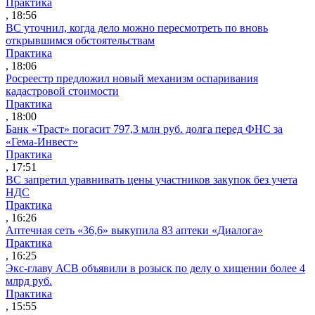
Практика
, 18:56
ВС уточнил, когда дело можно пересмотреть по вновь
открывшимся обстоятельствам
Практика
, 18:06
Росреестр предложил новый механизм оспаривания
кадастровой стоимости
Практика
, 18:00
Банк «Траст» погасит 797,3 млн руб. долга перед ФНС за
«Гема-Инвест»
Практика
, 17:51
ВС запретил уравнивать цены участников закупок без учета
НДС
Практика
, 16:26
Аптечная сеть «36,6» выкупила 83 аптеки «Диалога»
Практика
, 16:25
Экс-главу АСВ объявили в розыск по делу о хищении более 4
млрд руб.
Практика
, 15:55