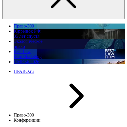
Право-300
Юррынок РФ:
35 лет спустя
Экологическое
право
Best Law
Firm Marketing
ПМЮФ 2026
ПРАВО.ru
Право-300
Конференции