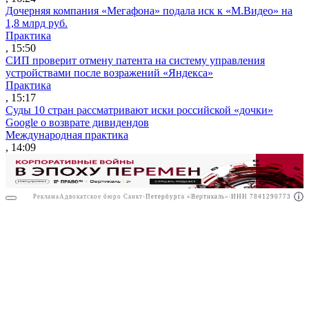
Дочерняя компания «Мегафона» подала иск к «М.Видео» на
1,8 млрд руб.
Практика
, 15:50
СИП проверит отмену патента на систему управления
устройствами после возражений «Яндекса»
Практика
, 15:17
Суды 10 стран рассматривают иски российской «дочки»
Google о возврате дивидендов
Международная практика
, 14:09
Реклама
Адвокатское бюро Санкт-Петербурга «Вертикаль» ИНН 7841290773
Реклама
АО"ПРАВО.РУ" ИНН: 7708095468