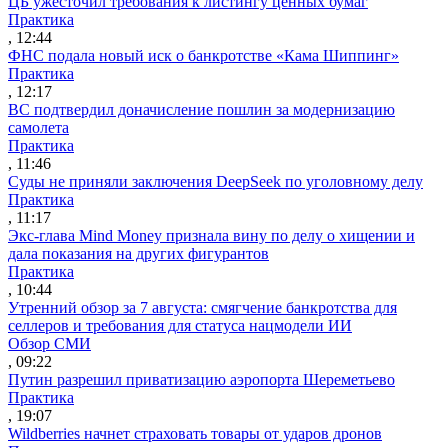
ЦБ ужесточил требования к листингу ценных бумаг
Практика
, 12:44
ФНС подала новый иск о банкротстве «Кама Шиппинг»
Практика
, 12:17
ВС подтвердил доначисление пошлин за модернизацию
самолета
Практика
, 11:46
Суды не приняли заключения DeepSeek по уголовному делу
Практика
, 11:17
Экс-глава Mind Money признала вину по делу о хищении и
дала показания на других фигурантов
Практика
, 10:44
Утренний обзор за 7 августа: смягчение банкротства для
селлеров и требования для статуса нацмодели ИИ
Обзор СМИ
, 09:22
Путин разрешил приватизацию аэропорта Шереметьево
Практика
, 19:07
Wildberries начнет страховать товары от ударов дронов