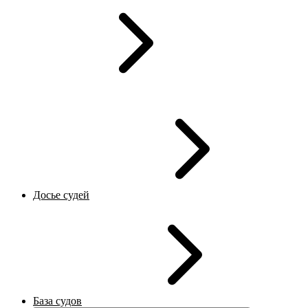
Досье судей
База судов