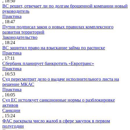
, 18:50
ВС решит, отвечает ли по долгам брошенной компании новый
руководитель
Практика
, 18:47
Путин подписал закон о новых правилах комплексного
развития территорий
Законодательство
, 18:24
ВС защитил право на взыскание займа по расписке
Практика
, 17:11
Сбербанк планирует банкротить «Евротранс»
Практика
, 16:53
Суд пересмотрит дело о выдаче исполнительного листа на
решение МКАС
Практика
, 16:05
Суд ЕС истолкует санкционные нормы о разблокировке
активов
Санкции
, 15:24
ФАС раскрыла число жалоб в сфере закупок в первом
полугодии