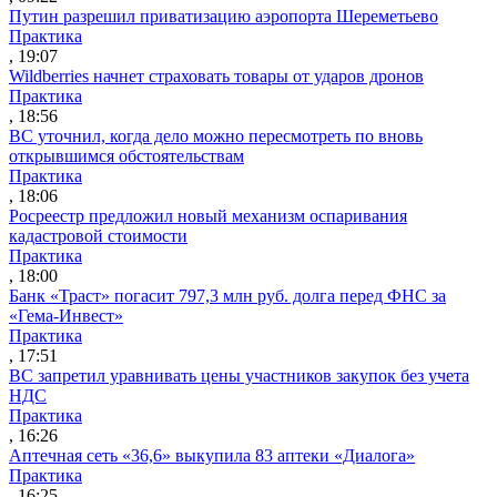
Путин разрешил приватизацию аэропорта Шереметьево
Практика
, 19:07
Wildberries начнет страховать товары от ударов дронов
Практика
, 18:56
ВС уточнил, когда дело можно пересмотреть по вновь
открывшимся обстоятельствам
Практика
, 18:06
Росреестр предложил новый механизм оспаривания
кадастровой стоимости
Практика
, 18:00
Банк «Траст» погасит 797,3 млн руб. долга перед ФНС за
«Гема-Инвест»
Практика
, 17:51
ВС запретил уравнивать цены участников закупок без учета
НДС
Практика
, 16:26
Аптечная сеть «36,6» выкупила 83 аптеки «Диалога»
Практика
, 16:25