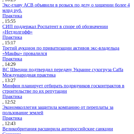
Экс-главу АСВ объявили в розыск по делу о хищении более 4
млрд руб.
Практика
, 15:55
СИП поддержал Роспатент в споре об обозначении
«Нетдолгофф»
Практика
, 15:17
Третий аукцион по приватизации активов экс-владельца
«Макфы» провалился
Практика
, 14:29
ВС Швеции подтвердил передачу Украине сухогруза Caffa
Международная практика
, 13:27
Минфин планирует отбирать подрядчиков госконтрактов в
строительстве по их репутации
Практика
, 12:52
Экономколлегия защитила компанию от переплаты за
пользование землей
Практика
, 12:43
Великобритания расширила антироссийские санкции