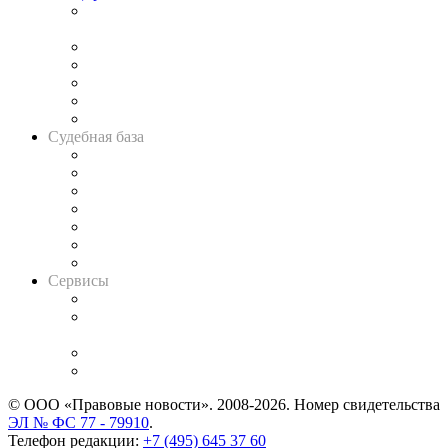
Подкаст «В здравом уме
и твёрдой памяти»
Legal Design
Банкротная панорама
Советы для литигаторов
Сговоры на торгах
Авто
Судебная база
Картотека арбитражных дел
Решения арбитражных судов
Календарь рассмотрения арбитражных дел
Досье судей
Информация о судах
RSS лента новостей
Вакансии для юристов
Сервисы
Справочно-правовая система
Casebook: мониторинг дел
и компаний
Caselook: поиск и анализ практики
CASE.ONE: управление юридической службой
© ООО «Правовые новости». 2008-2026.
Номер свидетельства
ЭЛ № ФС 77 - 79910
.
Телефон редакции:
+7 (495) 645 37 60