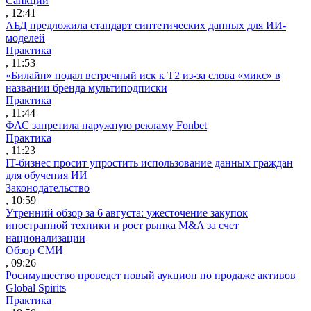
Санкции
, 12:41
АБД предложила стандарт синтетических данных для ИИ-
моделей
Практика
, 11:53
«Билайн» подал встречный иск к Т2 из-за слова «микс» в
названии бренда мультиподписки
Практика
, 11:44
ФАС запретила наружную рекламу Fonbet
Практика
, 11:23
IT-бизнес просит упростить использование данных граждан
для обучения ИИ
Законодательство
, 10:59
Утренний обзор за 6 августа: ужесточение закупок
иностранной техники и рост рынка M&A за счет
национализации
Обзор СМИ
, 09:26
Росимущество проведет новый аукцион по продаже активов
Global Spirits
Практика