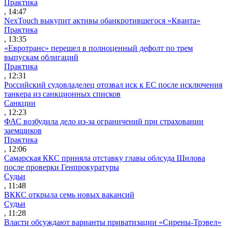
Практика
, 14:47
NexTouch выкупит активы обанкротившегося «Кванта»
Практика
, 13:35
«Евротранс» перешел в полноценный дефолт по трем
выпускам облигаций
Практика
, 12:31
Российский судовладелец отозвал иск к ЕС после исключения
танкера из санкционных списков
Санкции
, 12:23
ФАС возбудила дело из-за ограничений при страховании
заемщиков
Практика
, 12:06
Самарская ККС приняла отставку главы облсуда Шилова
после проверки Генпрокуратуры
Судьи
, 11:48
ВККС открыла семь новых вакансий
Судьи
, 11:28
Власти обсуждают варианты приватизации «Сирены-Трэвел»