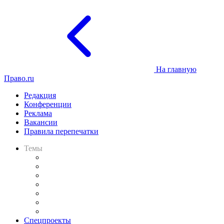
На главную
Право.ru
Редакция
Конференции
Реклама
Вакансии
Правила перепечатки
Темы
Практика
Законодательство
Процесс
Исследования
Рынок юридических услуг
Юридическое сообщество
Важнейшие правовые темы в прессе
Спецпроекты