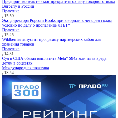
Предприниматель не смог прекратить охрану товарного знака
Burberry в России
Практика
, 15:50
Экс-директора Popcorn Books приговорили к четырем годам
условно по делу о пропаганде ЛГБТ*
Практика
, 15:25
Wildberries запустит программу партнерских хабов для
хранения товаров
Практика
, 14:31
Суд в США обязал выплатить Meta* $942 млн из-за вреда
детям в соцсетях
Международная практика
, 13:54