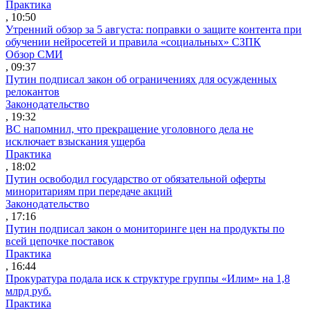
Практика
, 10:50
Утренний обзор за 5 августа: поправки о защите контента при
обучении нейросетей и правила «социальных» СЗПК
Обзор СМИ
, 09:37
Путин подписал закон об ограничениях для осужденных
релокантов
Законодательство
, 19:32
ВС напомнил, что прекращение уголовного дела не
исключает взыскания ущерба
Практика
, 18:02
Путин освободил государство от обязательной оферты
миноритариям при передаче акций
Законодательство
, 17:16
Путин подписал закон о мониторинге цен на продукты по
всей цепочке поставок
Практика
, 16:44
Прокуратура подала иск к структуре группы «Илим» на 1,8
млрд руб.
Практика