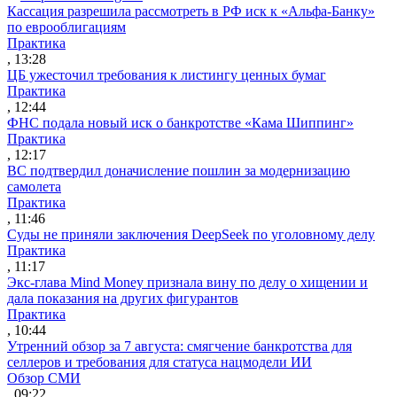
Кассация разрешила рассмотреть в РФ иск к «Альфа-Банку»
по еврооблигациям
Практика
, 13:28
ЦБ ужесточил требования к листингу ценных бумаг
Практика
, 12:44
ФНС подала новый иск о банкротстве «Кама Шиппинг»
Практика
, 12:17
ВС подтвердил доначисление пошлин за модернизацию
самолета
Практика
, 11:46
Суды не приняли заключения DeepSeek по уголовному делу
Практика
, 11:17
Экс-глава Mind Money признала вину по делу о хищении и
дала показания на других фигурантов
Практика
, 10:44
Утренний обзор за 7 августа: смягчение банкротства для
селлеров и требования для статуса нацмодели ИИ
Обзор СМИ
, 09:22