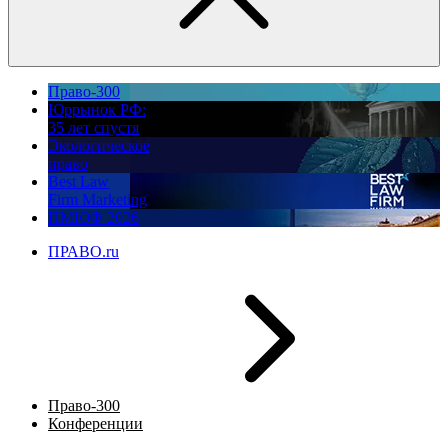
Право-300
Юррынок РФ:
35 лет спустя
Экологическое
право
Best Law
Firm Marketing
ПМЮФ 2026
ПРАВО.ru
Право-300
Конференции