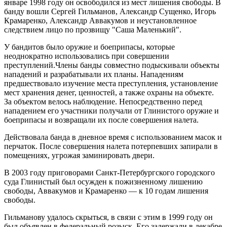
январе 1998 году он освободился из мест лишения свободы. В
банду вошли Сергей Гильманов, Александр Сущенко, Игорь
Крамаренко, Александр Аввакумов и неустановленное
следствием лицо по прозвищу "Саша Маленький".
У бандитов было оружие и боеприпасы, которые
неоднократно использовались при совершении
преступлений.Члены банды совместно подыскивали объекты
нападений и разрабатывали их планы. Нападениям
предшествовало изучение места преступления, установление
мест хранения денег, ценностей, а также охраны на объекте.
За объектом велось наблюдение. Непосредственно перед
нападением его участники получали от Глинистого оружие и
боеприпасы и возвращали их после совершения налета.
Действовала банда в дневное время с использованием масок и
перчаток. После совершения налета потерпевших запирали в
помещениях, угрожая заминировать двери.
В 2003 году приговорами Санкт-Петербургского городского
суда Глинистый был осужден к пожизненному лишению
свободы, Аввакумов и Крамаренко — к 10 годам лишения
свободы.
Гильманову удалось скрыться, в связи с этим в 1999 году он
был объявлен в федеральный розыск. Его задержали в декабре