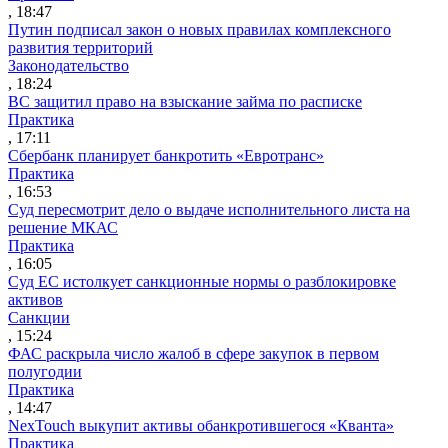
, 18:47
Путин подписал закон о новых правилах комплексного
развития территорий
Законодательство
, 18:24
ВС защитил право на взыскание займа по расписке
Практика
, 17:11
Сбербанк планирует банкротить «Евротранс»
Практика
, 16:53
Суд пересмотрит дело о выдаче исполнительного листа на
решение МКАС
Практика
, 16:05
Суд ЕС истолкует санкционные нормы о разблокировке
активов
Санкции
, 15:24
ФАС раскрыла число жалоб в сфере закупок в первом
полугодии
Практика
, 14:47
NexTouch выкупит активы обанкротившегося «Кванта»
Практика