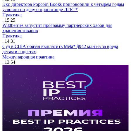
Экс-директора Popcorn Books приговорили к четырем годам
условно по делу о пропаганде ЛГБТ*
Практика
, 15:25
Wildberries запустит программу партнерских хабов для
хранения товаров
Практика
, 14:31
Суд в США обязал выплатить Meta* $942 млн из-за вреда
детям в соцсетях
Международная практика
, 13:54