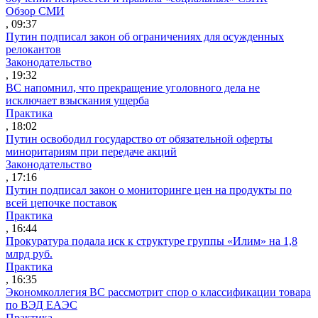
Обзор СМИ
, 09:37
Путин подписал закон об ограничениях для осужденных
релокантов
Законодательство
, 19:32
ВС напомнил, что прекращение уголовного дела не
исключает взыскания ущерба
Практика
, 18:02
Путин освободил государство от обязательной оферты
миноритариям при передаче акций
Законодательство
, 17:16
Путин подписал закон о мониторинге цен на продукты по
всей цепочке поставок
Практика
, 16:44
Прокуратура подала иск к структуре группы «Илим» на 1,8
млрд руб.
Практика
, 16:35
Экономколлегия ВС рассмотрит спор о классификации товара
по ВЭД ЕАЭС
Практика