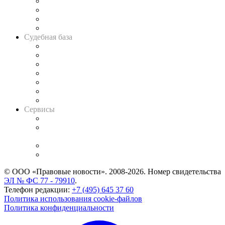
Банкротная панорама
Советы для литигаторов
Сговоры на торгах
Авто
Судебная база
Картотека арбитражных дел
Решения арбитражных судов
Календарь рассмотрения арбитражных дел
Досье судей
Информация о судах
RSS лента новостей
Вакансии для юристов
Сервисы
Справочно-правовая система
Casebook: мониторинг дел
и компаний
Caselook: поиск и анализ практики
CASE.ONE: управление юридической службой
© ООО «Правовые новости». 2008-2026.
Номер свидетельства
ЭЛ № ФС 77 - 79910
.
Телефон редакции:
+7 (495) 645 37 60
Политика использования cookie-файлов
Политика конфиденциальности