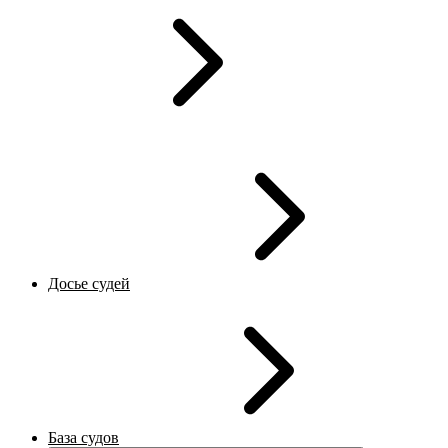
Досье судей
База судов