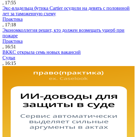
, 17:55
Экс-владельца бутика Cartier осудили на девять с половиной
лет за таможенную схему
Практика
, 17:18
Экономколлегия решит, кто должен возмещать ущерб при
пожаре
Практика
, 16:51
ВККС открыла семь новых вакансий
Судьи
, 16:15