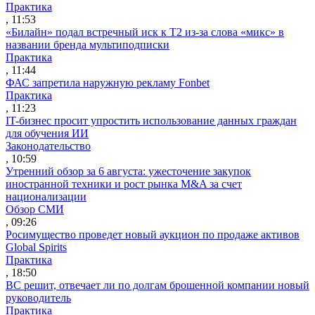
Практика
, 11:53
«Билайн» подал встречный иск к Т2 из-за слова «микс» в
названии бренда мультиподписки
Практика
, 11:44
ФАС запретила наружную рекламу Fonbet
Практика
, 11:23
IT-бизнес просит упростить использование данных граждан
для обучения ИИ
Законодательство
, 10:59
Утренний обзор за 6 августа: ужесточение закупок
иностранной техники и рост рынка M&A за счет
национализации
Обзор СМИ
, 09:26
Росимущество проведет новый аукцион по продаже активов
Global Spirits
Практика
, 18:50
ВС решит, отвечает ли по долгам брошенной компании новый
руководитель
Практика