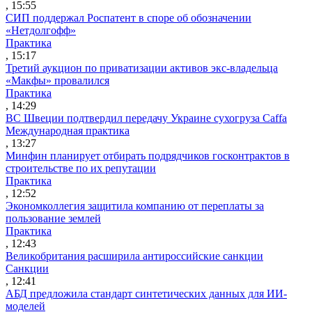
, 15:55
СИП поддержал Роспатент в споре об обозначении
«Нетдолгофф»
Практика
, 15:17
Третий аукцион по приватизации активов экс-владельца
«Макфы» провалился
Практика
, 14:29
ВС Швеции подтвердил передачу Украине сухогруза Caffa
Международная практика
, 13:27
Минфин планирует отбирать подрядчиков госконтрактов в
строительстве по их репутации
Практика
, 12:52
Экономколлегия защитила компанию от переплаты за
пользование землей
Практика
, 12:43
Великобритания расширила антироссийские санкции
Санкции
, 12:41
АБД предложила стандарт синтетических данных для ИИ-
моделей