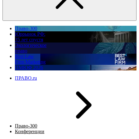
Право-300
Юррынок РФ:
35 лет спустя
Экологическое
право
Best Law
Firm Marketing
ПМЮФ 2026
ПРАВО.ru
Право-300
Конференции