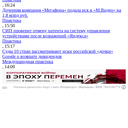
, 16:24
Дочерняя компания «Мегафона» подала иск к «М.Видео» на
1,8 млрд руб.
Практика
, 15:50
СИП проверит отмену патента на систему управления
устройствами после возражений «Яндекса»
Практика
, 15:17
Суды 10 стран рассматривают иски российской «дочки»
Google о возврате дивидендов
Международная практика
, 14:09
Реклама
Адвокатское бюро Санкт-Петербурга «Вертикаль» ИНН 7841290773
Реклама
ООО "Право.ру" ИНН: 7704835288