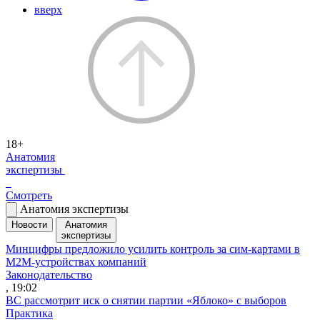
вверх
18+
Анатомия
экспертизы
Смотреть
Анатомия экспертизы
Новости
Анатомия
экспертизы
Минцифры предложило усилить контроль за сим-картами в
M2M-устройствах компаний
Законодательство
, 19:02
ВС рассмотрит иск о снятии партии «Яблоко» с выборов
Практика