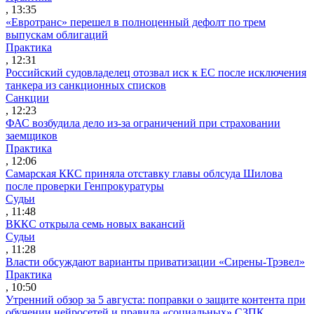
, 13:35
«Евротранс» перешел в полноценный дефолт по трем
выпускам облигаций
Практика
, 12:31
Российский судовладелец отозвал иск к ЕС после исключения
танкера из санкционных списков
Санкции
, 12:23
ФАС возбудила дело из-за ограничений при страховании
заемщиков
Практика
, 12:06
Самарская ККС приняла отставку главы облсуда Шилова
после проверки Генпрокуратуры
Судьи
, 11:48
ВККС открыла семь новых вакансий
Судьи
, 11:28
Власти обсуждают варианты приватизации «Сирены-Трэвел»
Практика
, 10:50
Утренний обзор за 5 августа: поправки о защите контента при
обучении нейросетей и правила «социальных» СЗПК