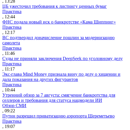
, 13:28
ЦБ ужесточил требования к листингу ценных бумаг
Практика
, 12:44
ФНС подала новый иск о банкротстве «Кама Шиппинг»
Практика
, 12:17
ВС подтвердил доначисление пошлин за модернизацию
самолета
Практика
, 11:46
Суды не приняли заключения DeepSeek по уголовному делу
Практика
, 11:17
Экс-глава Mind Money признала вину по делу о хищении и
дала показания на других фигурантов
Практика
, 10:44
Утренний обзор за 7 августа: смягчение банкротства для
селлеров и требования для статуса нацмодели ИИ
Обзор СМИ
, 09:22
Путин разрешил приватизацию аэропорта Шереметьево
Практика
, 19:07