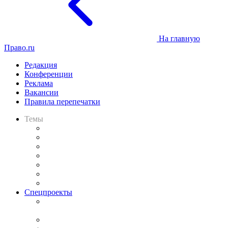
На главную
Право.ru
Редакция
Конференции
Реклама
Вакансии
Правила перепечатки
Темы
Практика
Законодательство
Процесс
Исследования
Рынок юридических услуг
Юридическое сообщество
Важнейшие правовые темы в прессе
Спецпроекты
Подкаст «В здравом уме
и твёрдой памяти»
Legal Design