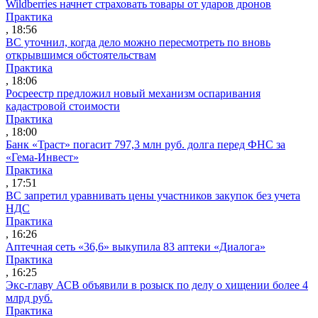
Wildberries начнет страховать товары от ударов дронов
Практика
, 18:56
ВС уточнил, когда дело можно пересмотреть по вновь
открывшимся обстоятельствам
Практика
, 18:06
Росреестр предложил новый механизм оспаривания
кадастровой стоимости
Практика
, 18:00
Банк «Траст» погасит 797,3 млн руб. долга перед ФНС за
«Гема-Инвест»
Практика
, 17:51
ВС запретил уравнивать цены участников закупок без учета
НДС
Практика
, 16:26
Аптечная сеть «36,6» выкупила 83 аптеки «Диалога»
Практика
, 16:25
Экс-главу АСВ объявили в розыск по делу о хищении более 4
млрд руб.
Практика