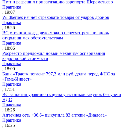
Путин разрешил приватизацию аэропорта Шереметьево
Практика
, 19:07
Wildberries начнет страховать товары от ударов дронов
Практика
, 18:56
ВС уточнил, когда дело можно пересмотреть по вновь
открывшимся обстоятельствам
Практика
, 18:06
Росреестр предложил новый механизм оспаривания
кадастровой стоимости
Практика
, 18:00
Банк «Траст» погасит 797,3 млн руб. долга перед ФНС за
«Гема-Инвест»
Практика
, 17:51
ВС запретил уравнивать цены участников закупок без учета
НДС
Практика
, 16:26
Аптечная сеть «36,6» выкупила 83 аптеки «Диалога»
Практика
, 16:25