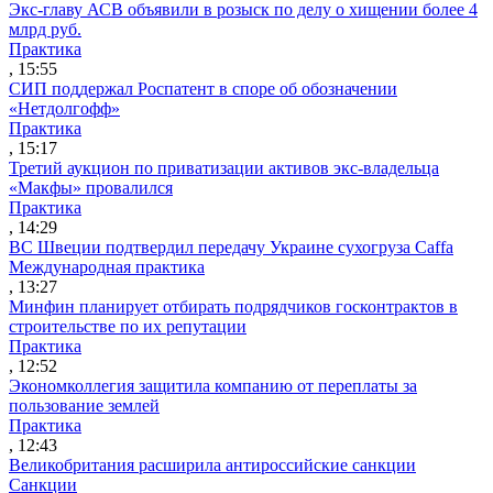
Экс-главу АСВ объявили в розыск по делу о хищении более 4
млрд руб.
Практика
, 15:55
СИП поддержал Роспатент в споре об обозначении
«Нетдолгофф»
Практика
, 15:17
Третий аукцион по приватизации активов экс-владельца
«Макфы» провалился
Практика
, 14:29
ВС Швеции подтвердил передачу Украине сухогруза Caffa
Международная практика
, 13:27
Минфин планирует отбирать подрядчиков госконтрактов в
строительстве по их репутации
Практика
, 12:52
Экономколлегия защитила компанию от переплаты за
пользование землей
Практика
, 12:43
Великобритания расширила антироссийские санкции
Санкции