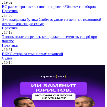
, 19:02
ВС рассмотрит иск о снятии партии «Яблоко» с выборов
Практика
, 17:55
Экс-владельца бутика Cartier осудили на девять с половиной
лет за таможенную схему
Практика
, 17:18
Экономколлегия решит, кто должен возмещать ущерб при
пожаре
Практика
, 16:51
ВККС открыла семь новых вакансий
Судьи
, 16:15