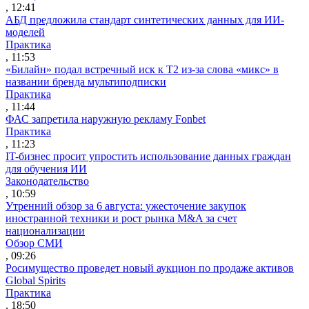
, 12:41
АБД предложила стандарт синтетических данных для ИИ-
моделей
Практика
, 11:53
«Билайн» подал встречный иск к Т2 из-за слова «микс» в
названии бренда мультиподписки
Практика
, 11:44
ФАС запретила наружную рекламу Fonbet
Практика
, 11:23
IT-бизнес просит упростить использование данных граждан
для обучения ИИ
Законодательство
, 10:59
Утренний обзор за 6 августа: ужесточение закупок
иностранной техники и рост рынка M&A за счет
национализации
Обзор СМИ
, 09:26
Росимущество проведет новый аукцион по продаже активов
Global Spirits
Практика
, 18:50