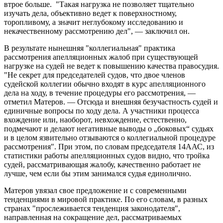
втрое больше. "Такая нагрузка не позволяет тщательно
изучать дела, объективно ведет к поверхностному,
торопливому, а значит неглубокому исследованию и
некачественному рассмотрению дел", — заключил он.
В результате нынешняя "коллегиальная" практика
рассмотрения апелляционных жалоб при существующей
нагрузке на судей не ведет к повышению качества правосудия.
"Не секрет для председателей судов, что двое членов
судейской коллегии обычно входят в курс апелляционного
дела на ходу, в течение процедуры его рассмотрения, —
отметил Матеров. — Отсюда и внешняя безучастность судей и
единичные вопросы по ходу дела. А участники процесса
вхождение или, наоборот, невхождение, естественно,
подмечают и делают негативные выводы о „боковых“ судьях
и в целом язвительно отзываются о коллегиальной процедуре
рассмотрения". При этом, по словам председателя 14ААС, из
статистики работы апелляционных судов видно, что тройка
судей, рассматривающая жалобу, качественно работает не
лучше, чем если бы этим занимался судья единолично.
Матеров увязал свое предложение и с современными
тенденциями в мировой практике. По его словам, в разных
странах "прослеживается тенденция законодателя",
направленная на сокращение дел, рассматриваемых