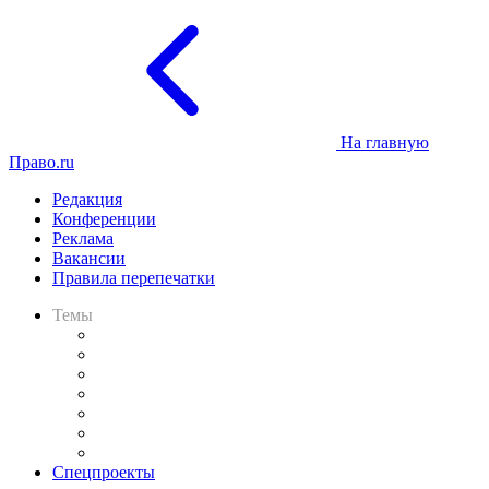
На главную
Право.ru
Редакция
Конференции
Реклама
Вакансии
Правила перепечатки
Темы
Практика
Законодательство
Процесс
Исследования
Рынок юридических услуг
Юридическое сообщество
Важнейшие правовые темы в прессе
Спецпроекты