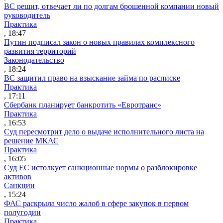
ВС решит, отвечает ли по долгам брошенной компании новый
руководитель
Практика
, 18:47
Путин подписал закон о новых правилах комплексного
развития территорий
Законодательство
, 18:24
ВС защитил право на взыскание займа по расписке
Практика
, 17:11
Сбербанк планирует банкротить «Евротранс»
Практика
, 16:53
Суд пересмотрит дело о выдаче исполнительного листа на
решение МКАС
Практика
, 16:05
Суд ЕС истолкует санкционные нормы о разблокировке
активов
Санкции
, 15:24
ФАС раскрыла число жалоб в сфере закупок в первом
полугодии
Практика