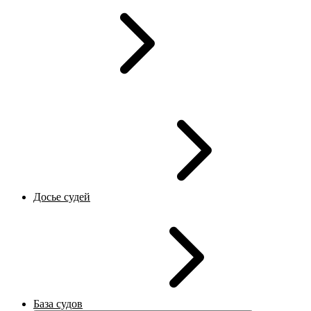
Досье судей
База судов