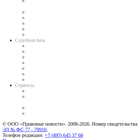
Подкаст «В здравом уме
и твёрдой памяти»
Legal Design
Банкротная панорама
Советы для литигаторов
Сговоры на торгах
Авто
Судебная база
Картотека арбитражных дел
Решения арбитражных судов
Календарь рассмотрения арбитражных дел
Досье судей
Информация о судах
RSS лента новостей
Вакансии для юристов
Сервисы
Справочно-правовая система
Casebook: мониторинг дел
и компаний
Caselook: поиск и анализ практики
CASE.ONE: управление юридической службой
© ООО «Правовые новости». 2008-2026.
Номер свидетельства
ЭЛ № ФС 77 - 79910
.
Телефон редакции:
+7 (495) 645 37 60