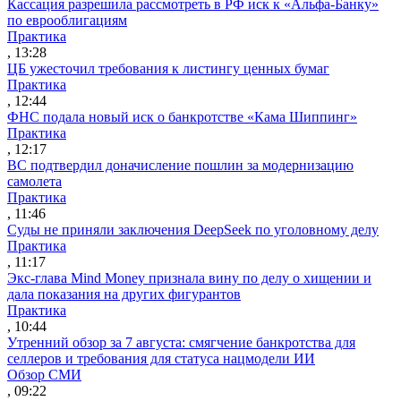
Кассация разрешила рассмотреть в РФ иск к «Альфа-Банку»
по еврооблигациям
Практика
, 13:28
ЦБ ужесточил требования к листингу ценных бумаг
Практика
, 12:44
ФНС подала новый иск о банкротстве «Кама Шиппинг»
Практика
, 12:17
ВС подтвердил доначисление пошлин за модернизацию
самолета
Практика
, 11:46
Суды не приняли заключения DeepSeek по уголовному делу
Практика
, 11:17
Экс-глава Mind Money признала вину по делу о хищении и
дала показания на других фигурантов
Практика
, 10:44
Утренний обзор за 7 августа: смягчение банкротства для
селлеров и требования для статуса нацмодели ИИ
Обзор СМИ
, 09:22