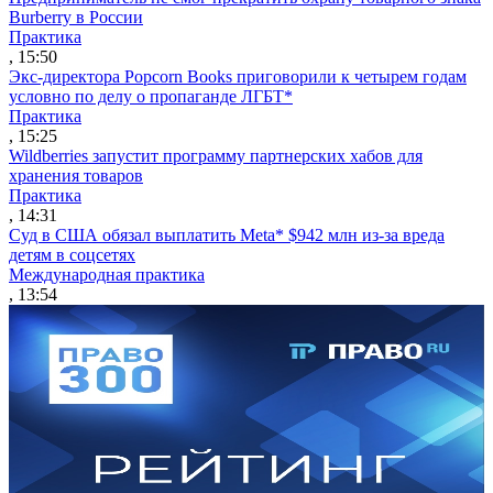
Burberry в России
Практика
, 15:50
Экс-директора Popcorn Books приговорили к четырем годам
условно по делу о пропаганде ЛГБТ*
Практика
, 15:25
Wildberries запустит программу партнерских хабов для
хранения товаров
Практика
, 14:31
Суд в США обязал выплатить Meta* $942 млн из-за вреда
детям в соцсетях
Международная практика
, 13:54