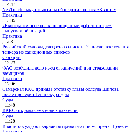
, 14:47
NexTouch выкупит активы обанкротившегося «Кванта»
Практика
, 13:35
«Евротранс» перешел в полноценный дефолт по трем
выпускам облигаций
Практика
, 12:31
Российский судовладелец отозвал иск к ЕС после исключения
танкера из санкционных списков
Санкции
, 12:23
ФАС возбудила дело из-за ограничений при страховании
заемщиков
Практика
, 12:06
Самарская ККС приняла отставку главы облсуда Шилова
после проверки Генпрокуратуры
Судьи
, 11:48
ВККС открыла семь новых вакансий
Судьи
, 11:28
Власти обсуждают варианты приватизации «Сирены-Трэвел»
Практика