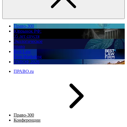
Право-300
Юррынок РФ:
35 лет спустя
Экологическое
право
Best Law
Firm Marketing
ПМЮФ 2026
ПРАВО.ru
Право-300
Конференции