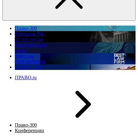
Право-300
Юррынок РФ:
35 лет спустя
Экологическое
право
Best Law
Firm Marketing
ПМЮФ 2026
ПРАВО.ru
Право-300
Конференции