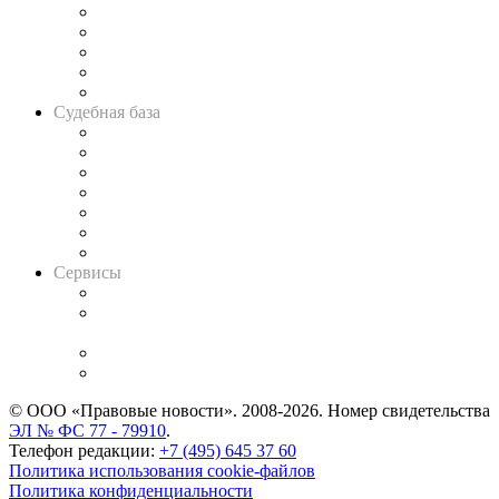
Legal Design
Банкротная панорама
Советы для литигаторов
Сговоры на торгах
Авто
Судебная база
Картотека арбитражных дел
Решения арбитражных судов
Календарь рассмотрения арбитражных дел
Досье судей
Информация о судах
RSS лента новостей
Вакансии для юристов
Сервисы
Справочно-правовая система
Casebook: мониторинг дел
и компаний
Caselook: поиск и анализ практики
CASE.ONE: управление юридической службой
© ООО «Правовые новости». 2008-2026.
Номер свидетельства
ЭЛ № ФС 77 - 79910
.
Телефон редакции:
+7 (495) 645 37 60
Политика использования cookie-файлов
Политика конфиденциальности