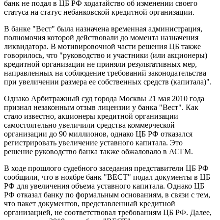
банк не подал в ЦБ РФ ходатайство об изменении своего
статуса на статус небанковской кредитной организации.
В банке "Вест" была назначена временная администрация,
полномочия которой действовали до момента назначения
ликвидатора. В мотивировочной части решения ЦБ также
говорилось, что "руководство и участники (или акционеры)
кредитной организации не приняли результативных мер,
направленных на соблюдение требований законодательства
при увеличении размера ее собственных средств (капитала)".
Однако Арбитражный суд города Москвы 21 мая 2010 года
признал незаконным отзыв лицензии у банка "Вест". Как
стало известно, акционеры кредитной организации
самостоятельно увеличили средства коммерческой
организации до 90 миллионов, однако ЦБ РФ отказался
регистрировать увеличение уставного капитала. Это
решение руководство банка также обжаловало в АСГМ.
В ходе прошлого судебного заседания представители ЦБ РФ
сообщили, что в ноябре банк "ВЕСТ" подал документы в ЦБ
РФ для увеличения объема уставного капитала. Однако ЦБ
РФ отказал банку по формальным основаниям, в связи с тем,
что пакет документов, представленный кредитной
организацией, не соответствовал требованиям ЦБ РФ. Далее,