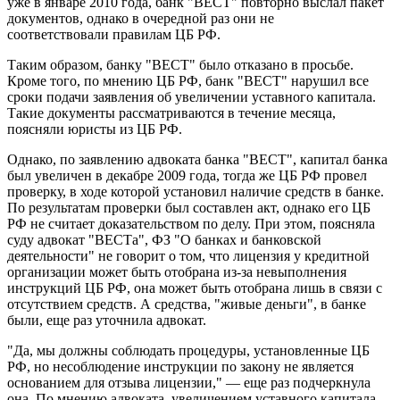
уже в январе 2010 года, банк "ВЕСТ" повторно выслал пакет
документов, однако в очередной раз они не
соответствовали правилам ЦБ РФ.
Таким образом, банку "ВЕСТ" было отказано в просьбе.
Кроме того, по мнению ЦБ РФ, банк "ВЕСТ" нарушил все
сроки подачи заявления об увеличении уставного капитала.
Такие документы рассматриваются в течение месяца,
поясняли юристы из ЦБ РФ.
Однако, по заявлению адвоката банка "ВЕСТ", капитал банка
был увеличен в декабре 2009 года, тогда же ЦБ РФ провел
проверку, в ходе которой установил наличие средств в банке.
По результатам проверки был составлен акт, однако его ЦБ
РФ не считает доказательством по делу. При этом, поясняла
суду адвокат "ВЕСТа", ФЗ "О банках и банковской
деятельности" не говорит о том, что лицензия у кредитной
организации может быть отобрана из-за невыполнения
инструкций ЦБ РФ, она может быть отобрана лишь в связи с
отсутствием средств. А средства, "живые деньги", в банке
были, еще раз уточнила адвокат.
"Да, мы должны соблюдать процедуры, установленные ЦБ
РФ, но несоблюдение инструкции по закону не является
основанием для отзыва лицензии," — еще раз подчеркнула
она. По мнению адвоката, увеличением уставного капитала