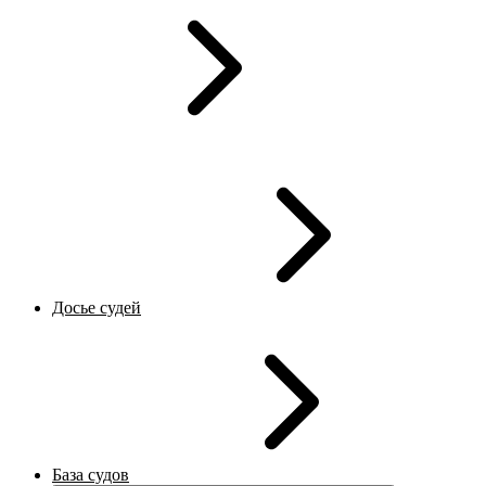
Досье судей
База судов