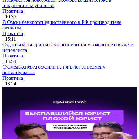
покушении на убийство
Практика
, 16:35
В Омске банкротят единственного в РФ производителя
фунчозы
Практика
, 15:11
Суд отказался признать мошенничеством заявление о выдаче
исполлиста
Практика
, 14:53
Судмедэксперта осудили на пять лет за подмену
биоматериалов
Практика
, 13:24