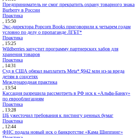
Предприниматель не смог прекратить охрану товарного знака
Burberry в России
Практика
, 15:50
Экс-директора Popcorn Books приговорили к четырем годам
условно по делу о пропаганде ЛГБТ*
Практика
, 15:25
Wildberries запустит программу партнерских хабов для
хранения товаров
Практика
, 14:31
Суд в США обязал выплатить Meta* $942 млн из-за вреда
детям в соцсетях
Международная практика
, 13:54
Кассация разрешила рассмотреть в РФ иск к «Альфа-Банку»
по еврооблигациям
Практика
, 13:28
ЦБ ужесточил требования к листингу ценных бумаг
Практика
, 12:44
ФНС подала новый иск о банкротстве «Кама Шиппинг»
Практика