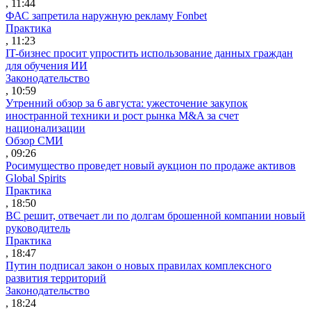
, 11:44
ФАС запретила наружную рекламу Fonbet
Практика
, 11:23
IT-бизнес просит упростить использование данных граждан
для обучения ИИ
Законодательство
, 10:59
Утренний обзор за 6 августа: ужесточение закупок
иностранной техники и рост рынка M&A за счет
национализации
Обзор СМИ
, 09:26
Росимущество проведет новый аукцион по продаже активов
Global Spirits
Практика
, 18:50
ВС решит, отвечает ли по долгам брошенной компании новый
руководитель
Практика
, 18:47
Путин подписал закон о новых правилах комплексного
развития территорий
Законодательство
, 18:24