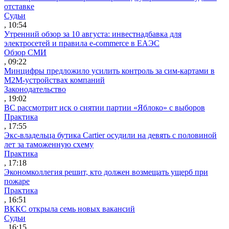
отставке
Судьи
, 10:54
Утренний обзор за 10 августа: инвестнадбавка для
электросетей и правила e-commerce в ЕАЭС
Обзор СМИ
, 09:22
Минцифры предложило усилить контроль за сим-картами в
M2M-устройствах компаний
Законодательство
, 19:02
ВС рассмотрит иск о снятии партии «Яблоко» с выборов
Практика
, 17:55
Экс-владельца бутика Cartier осудили на девять с половиной
лет за таможенную схему
Практика
, 17:18
Экономколлегия решит, кто должен возмещать ущерб при
пожаре
Практика
, 16:51
ВККС открыла семь новых вакансий
Судьи
, 16:15