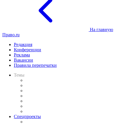
На главную
Право.ru
Редакция
Конференции
Реклама
Вакансии
Правила перепечатки
Темы
Практика
Законодательство
Процесс
Исследования
Рынок юридических услуг
Юридическое сообщество
Важнейшие правовые темы в прессе
Спецпроекты
Подкаст «В здравом уме
и твёрдой памяти»