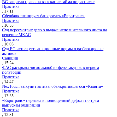
ВС защитил право на взыскание займа по расписке
Практика
, 17:11
Сбербанк планирует банкротить «Евротранс»
Практика
, 16:53
Суд пересмотрит дело о выдаче исполнительного листа на
решение МКАС
Практика
, 16:05
Суд ЕС истолкует санкционные нормы о разблокировке
активов
Санкции
, 15:24
ФАС раскрыла число жалоб в сфере закупок в первом
полугодии
Практика
, 14:47
NexTouch выкупит активы обанкротившегося «Кванта»
Практика
, 13:35
«Евротранс» перешел в полноценный дефолт по трем
выпускам облигаций
Практика
, 12:31