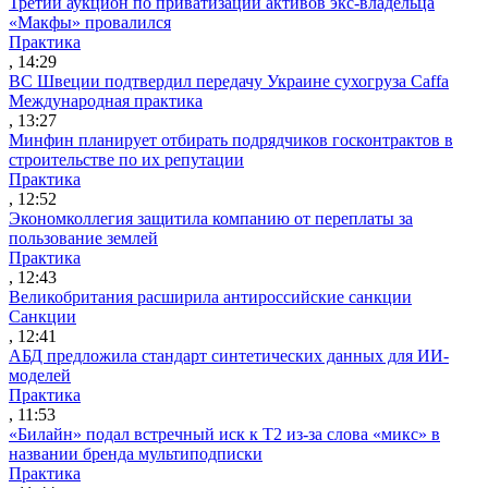
Третий аукцион по приватизации активов экс-владельца
«Макфы» провалился
Практика
, 14:29
ВС Швеции подтвердил передачу Украине сухогруза Caffa
Международная практика
, 13:27
Минфин планирует отбирать подрядчиков госконтрактов в
строительстве по их репутации
Практика
, 12:52
Экономколлегия защитила компанию от переплаты за
пользование землей
Практика
, 12:43
Великобритания расширила антироссийские санкции
Санкции
, 12:41
АБД предложила стандарт синтетических данных для ИИ-
моделей
Практика
, 11:53
«Билайн» подал встречный иск к Т2 из-за слова «микс» в
названии бренда мультиподписки
Практика