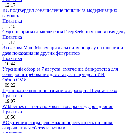
, 12:17
ВС подтвердил доначисление пошлин за модернизацию
самолета
Практика
, 11:46
Суды не приняли заключения DeepSeek по уголовному делу
Практика
, 11:17
Экс-глава Mind Money признала вину по делу о хищении и
дала показания на других фигурантов
Практика
, 10:44
Утренний обзор за 7 августа: смягчение банкротства для
селлеров и требования для статуса нацмодели ИИ
Обзор СМИ
, 09:22
Путин разрешил приватизацию аэропорта Шереметьево
Практика
, 19:07
Wildberries начнет страховать товары от ударов дронов
Практика
, 18:56
ВС уточнил, когда дело можно пересмотреть по вновь
открывшимся обстоятельствам