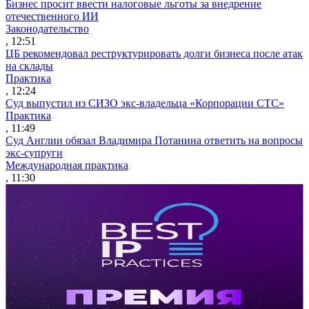
Бизнес просит ввести налоговые льготы за внедрение
отечественного ИИ
Законодательство
, 12:51
ЦБ рекомендовал реструктурировать долги бизнеса после атак
на склады
Практика
, 12:24
Суд выпустил из СИЗО экс-владельца «Корпорации СТС»
Практика
, 11:49
Суд Англии обязал Владимира Потанина ответить на вопросы
экс-супруги
Международная практика
, 11:30