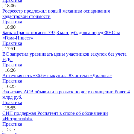
Практика
, 18:06
Росреестр предложил новый механизм оспаривания
кадастровой стоимости
Практика
, 18:00
Банк «Траст» погасит 797,3 млн руб. долга перед ФНС за
«Гема-Инвест»
Практика
, 17:51
ВС запретил уравнивать цены участников закупок без учета
НДС
Практика
, 16:26
Аптечная сеть «36,6» выкупила 83 аптеки «Диалога»
Практика
, 16:25
Экс-главу АСВ объявили в розыск по делу о хищении более 4
млрд руб.
Практика
, 15:55
СИП поддержал Роспатент в споре об обозначении
«Нетдолгофф»
Практика
, 15:17