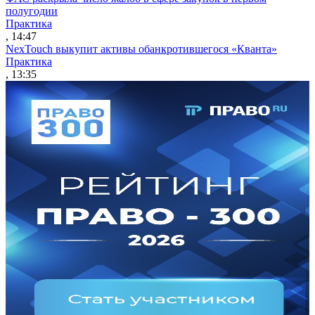
полугодии
Практика
, 14:47
NexTouch выкупит активы обанкротившегося «Кванта»
Практика
, 13:35