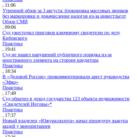
, 11:06
Утренний обзор за 3 августа: блокировка массовых звонков
без маркировки и доначисление налогов из-за инвестльгот
Обзор СМИ
, 09:06
Суд ужесточил приговор ключевому свидетелю по делу
Кибовского
Практика
, 19:41
Суд не нашел нарушений публичного порядка из-за
иностранного элемента на стороне кредитора
Практика
, 18:34
В «Деловой России» прокомментировали арест руководства
«Эфко»
Практика
, 17:49
Суд обратил в доход государства 123 объекта недвижимости
«Свидетелей Иеговы»*
Практика
, 17:37
Новый владелец «Южуралзолота» начал процедуру выкупа
акций у миноритариев
Практика