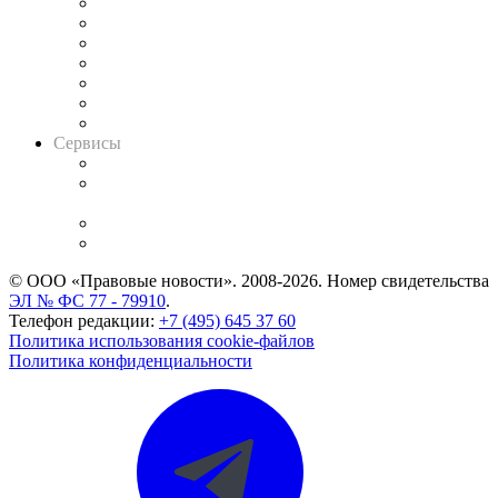
Картотека арбитражных дел
Решения арбитражных судов
Календарь рассмотрения арбитражных дел
Досье судей
Информация о судах
RSS лента новостей
Вакансии для юристов
Сервисы
Справочно-правовая система
Casebook: мониторинг дел
и компаний
Caselook: поиск и анализ практики
CASE.ONE: управление юридической службой
© ООО «Правовые новости». 2008-2026.
Номер свидетельства
ЭЛ № ФС 77 - 79910
.
Телефон редакции:
+7 (495) 645 37 60
Политика использования cookie-файлов
Политика конфиденциальности