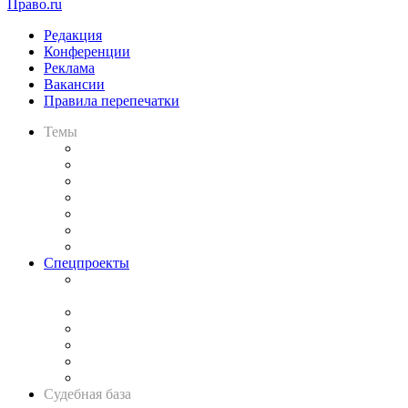
Право.ru
Редакция
Конференции
Реклама
Вакансии
Правила перепечатки
Темы
Практика
Законодательство
Процесс
Исследования
Рынок юридических услуг
Юридическое сообщество
Важнейшие правовые темы в прессе
Спецпроекты
Подкаст «В здравом уме
и твёрдой памяти»
Legal Design
Банкротная панорама
Советы для литигаторов
Сговоры на торгах
Авто
Судебная база