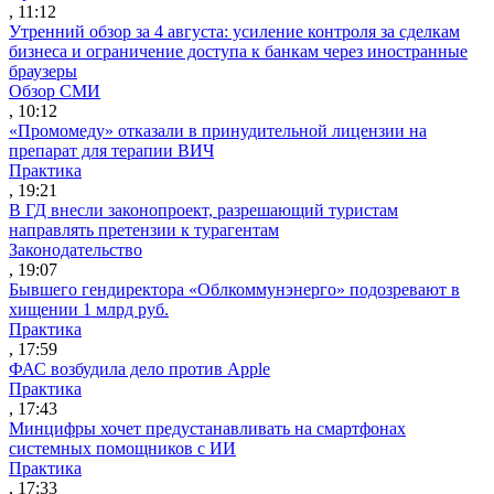
, 11:12
Утренний обзор за 4 августа: усиление контроля за сделкам
бизнеса и ограничение доступа к банкам через иностранные
браузеры
Обзор СМИ
, 10:12
«Промомеду» отказали в принудительной лицензии на
препарат для терапии ВИЧ
Практика
, 19:21
В ГД внесли законопроект, разрешающий туристам
направлять претензии к турагентам
Законодательство
, 19:07
Бывшего гендиректора «Облкоммунэнерго» подозревают в
хищении 1 млрд руб.
Практика
, 17:59
ФАС возбудила дело против Apple
Практика
, 17:43
Минцифры хочет предустанавливать на смартфонах
системных помощников с ИИ
Практика
, 17:33