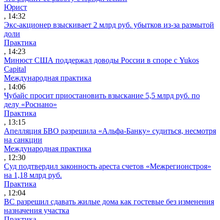
Юрист
, 14:32
Экс-акционер взыскивает 2 млрд руб. убытков из-за размытой
доли
Практика
, 14:23
Минюст США поддержал доводы России в споре с Yukos
Capital
Международная практика
, 14:06
Чубайс просит приостановить взыскание 5,5 млрд руб. по
делу «Роснано»
Практика
, 13:15
Апелляция БВО разрешила «Альфа-Банку» судиться, несмотря
на санкции
Международная практика
, 12:30
Суд подтвердил законность ареста счетов «Межрегионстроя»
на 1,18 млрд руб.
Практика
, 12:04
ВС разрешил сдавать жилые дома как гостевые без изменения
назначения участка
Практика