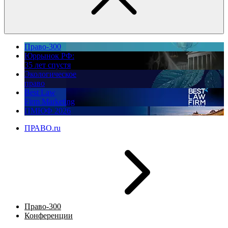
Право-300
Юррынок РФ:
35 лет спустя
Экологическое
право
Best Law
Firm Marketing
ПМЮФ 2026
ПРАВО.ru
Право-300
Конференции