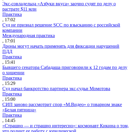
Экс-совладельца «Азбуки вкуса» заочно судят по делу о
растрате $11 млн
Практика
, 17:02
Суд не признал решение SCC по взысканию с российской
компании
Международная практика
, 17:01
Дроны могут начать применять для фиксации нарушений
ПДД
Практика
, 15:41
Бывшего сенатора Сабадаша приговорили к 12 годам по делу
о хищении
Практика
, 15:29
Суд начал банкротство партнера экс-судьи Момотова
Практика
, 15:00
СИП заново рассмотрит спор «М.Видео» о товарном знаке
«Белая пятница»
Практика
, 14:45
«Страшно — и страшно интересно»: космонавт Кикина о том,
что роднит ее работу с юридической