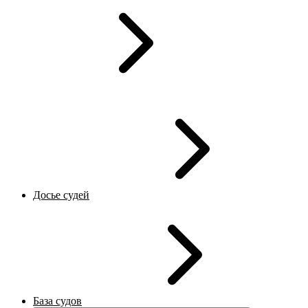
Досье судей
База судов