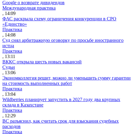
Google о возврате дивидендов
Международная практика
, 14:09
ФАС раскрыла схему ограничения конкуренции в СРО
«Единство»
Практика
, 14:08
Суд снял арбитражную оговорку по просьбе иностранного
истца
Практика
, 13:11
ВККС открыла шесть новых вакансий
Судьи
, 13:06
Экономколлегия решит, можно ли уменьшить сумму гарантии
на стоимость выполненных работ
Практика
, 13:04
Wildberries планирует запустить в 2027 году два крупных
склада в Казахстане
Практика
, 12:29
ВС разъяснил, как считать срок для взыскания судебных
расходов
Практика