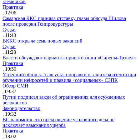
заемщиков
Практика
, 12:06
Самарская ККС приняла отставку главы облсуда Шилова
после проверки Генпрокуратуры
Судьи
, 11:48
ВККС открыла семь новых вакансий
Судьи
, 11:28
Власти обсуждают варианты приватизации «Сирены-Трэвел»
Практика
, 10:50
Утренний обзор за 5 августа: поправки о защите контента при
обучении нейросетей и правила «социальных» СЗПК
Обзор СМИ
, 09:37
Путин подписал закон об ограничениях для осужденных
релокантов
Законодательство
, 19:32
ВС напомнил, что прекращение уголовного дела не
исключает взыскания ущерба
Практика
, 18:02