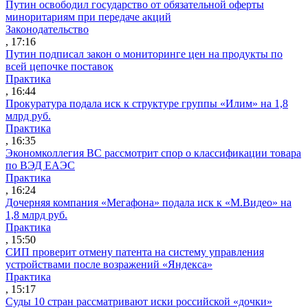
Путин освободил государство от обязательной оферты
миноритариям при передаче акций
Законодательство
, 17:16
Путин подписал закон о мониторинге цен на продукты по
всей цепочке поставок
Практика
, 16:44
Прокуратура подала иск к структуре группы «Илим» на 1,8
млрд руб.
Практика
, 16:35
Экономколлегия ВС рассмотрит спор о классификации товара
по ВЭД ЕАЭС
Практика
, 16:24
Дочерняя компания «Мегафона» подала иск к «М.Видео» на
1,8 млрд руб.
Практика
, 15:50
СИП проверит отмену патента на систему управления
устройствами после возражений «Яндекса»
Практика
, 15:17
Суды 10 стран рассматривают иски российской «дочки»