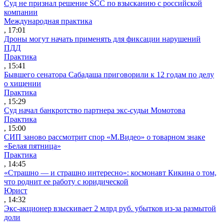
Суд не признал решение SCC по взысканию с российской
компании
Международная практика
, 17:01
Дроны могут начать применять для фиксации нарушений
ПДД
Практика
, 15:41
Бывшего сенатора Сабадаша приговорили к 12 годам по делу
о хищении
Практика
, 15:29
Суд начал банкротство партнера экс-судьи Момотова
Практика
, 15:00
СИП заново рассмотрит спор «М.Видео» о товарном знаке
«Белая пятница»
Практика
, 14:45
«Страшно — и страшно интересно»: космонавт Кикина о том,
что роднит ее работу с юридической
Юрист
, 14:32
Экс-акционер взыскивает 2 млрд руб. убытков из-за размытой
доли