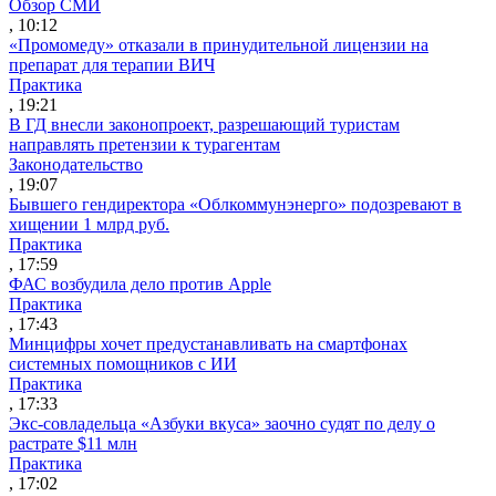
Обзор СМИ
, 10:12
«Промомеду» отказали в принудительной лицензии на
препарат для терапии ВИЧ
Практика
, 19:21
В ГД внесли законопроект, разрешающий туристам
направлять претензии к турагентам
Законодательство
, 19:07
Бывшего гендиректора «Облкоммунэнерго» подозревают в
хищении 1 млрд руб.
Практика
, 17:59
ФАС возбудила дело против Apple
Практика
, 17:43
Минцифры хочет предустанавливать на смартфонах
системных помощников с ИИ
Практика
, 17:33
Экс-совладельца «Азбуки вкуса» заочно судят по делу о
растрате $11 млн
Практика
, 17:02