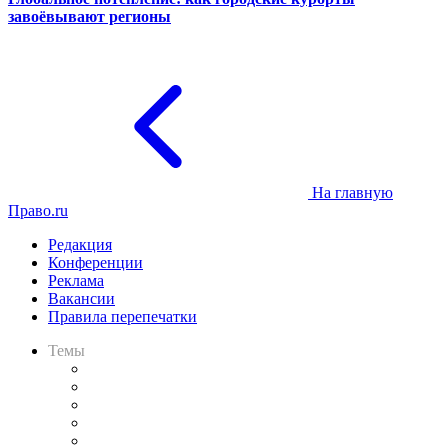
завоёвывают регионы
На главную
Право.ru
Редакция
Конференции
Реклама
Вакансии
Правила перепечатки
Темы
Практика
Законодательство
Процесс
Исследования
Рынок юридических услуг