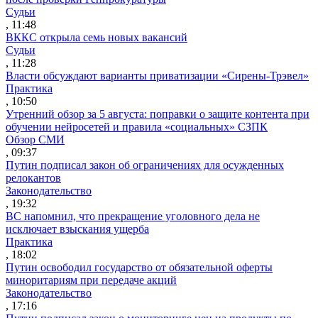
Судьи
, 11:48
ВККС открыла семь новых вакансий
Судьи
, 11:28
Власти обсуждают варианты приватизации «Сирены-Трэвел»
Практика
, 10:50
Утренний обзор за 5 августа: поправки о защите контента при
обучении нейросетей и правила «социальных» СЗПК
Обзор СМИ
, 09:37
Путин подписал закон об ограничениях для осужденных
релокантов
Законодательство
, 19:32
ВС напомнил, что прекращение уголовного дела не
исключает взыскания ущерба
Практика
, 18:02
Путин освободил государство от обязательной оферты
миноритариям при передаче акций
Законодательство
, 17:16