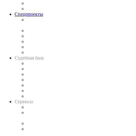
Юридическое сообщество
Важнейшие правовые темы в прессе
Спецпроекты
Подкаст «В здравом уме
и твёрдой памяти»
Legal Design
Банкротная панорама
Советы для литигаторов
Сговоры на торгах
Авто
Судебная база
Картотека арбитражных дел
Решения арбитражных судов
Календарь рассмотрения арбитражных дел
Досье судей
Информация о судах
RSS лента новостей
Вакансии для юристов
Сервисы
Справочно-правовая система
Casebook: мониторинг дел
и компаний
Caselook: поиск и анализ практики
CASE.ONE: управление юридической службой