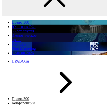
Право-300
Юррынок РФ:
35 лет спустя
Экологическое
право
Best Law
Firm Marketing
ПМЮФ 2026
ПРАВО.ru
Право-300
Конференции