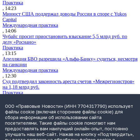
Практика
, 14:23
Минюст США поддержал доводы России в споре с Yukos
Capital
Международная практика
, 14:06
Чубайс просит приостановить взыскание 5,5 млрд руб. по
делу «Роснано»
Практика
, 13:15
Апелляция БВО разрешила «Альфа-Банку» судиться, несмотря
на санкции
Международная практика
, 12:30
Суд подтвердил законность ареста счетов «Межрегионстроя»
на 1,18 млрд руб.
Практика
, 12:04
ВС разрешил сдавать жилые дома как гостевые без изменения
ООО «Правовые Новости» (ИНН 7704317790) использует
назначения участка
файлы cookie (включая сторонние файлы cookie) для
Практика
сбора информации об использовании сайта
, 11:06
посетителями. Такие файлы cookie помогают нам
Утренний обзор за 3 августа: блокировка массовых звонков
предоставлять вам наилучший онлайн-опыт, постоянно
без маркировки и доначисление налогов из-за инвестльгот
улучшать наш веб-сайт. Нажав на кнопку «Подтвердить»,
Обзор СМИ
вы даете согласие на обработку файлов cookie в