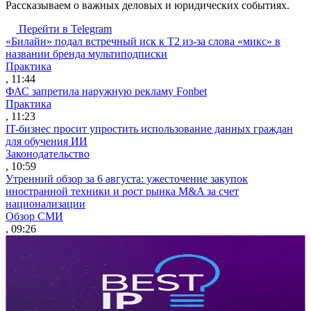
Рассказываем о важных деловых и юридических событиях.
Перейти в Telegram
«Билайн» подал встречный иск к Т2 из-за слова «микс» в
названии бренда мультиподписки
Практика
, 11:44
ФАС запретила наружную рекламу Fonbet
Практика
, 11:23
IT-бизнес просит упростить использование данных граждан
для обучения ИИ
Законодательство
, 10:59
Утренний обзор за 6 августа: ужесточение закупок
иностранной техники и рост рынка M&A за счет
национализации
Обзор СМИ
, 09:26