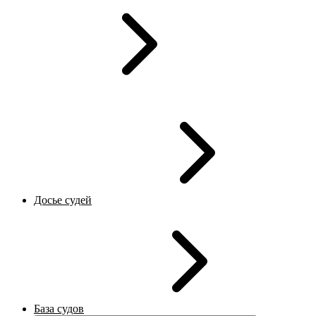
Досье судей
База судов