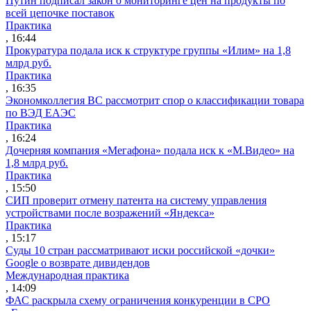
Путин подписал закон о мониторинге цен на продукты по
всей цепочке поставок
Практика
, 16:44
Прокуратура подала иск к структуре группы «Илим» на 1,8
млрд руб.
Практика
, 16:35
Экономколлегия ВС рассмотрит спор о классификации товара
по ВЭД ЕАЭС
Практика
, 16:24
Дочерняя компания «Мегафона» подала иск к «М.Видео» на
1,8 млрд руб.
Практика
, 15:50
СИП проверит отмену патента на систему управления
устройствами после возражений «Яндекса»
Практика
, 15:17
Суды 10 стран рассматривают иски российской «дочки»
Google о возврате дивидендов
Международная практика
, 14:09
ФАС раскрыла схему ограничения конкуренции в СРО