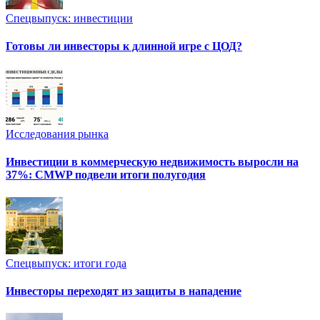
Спецвыпуск: инвестиции
Готовы ли инвесторы к длинной игре с ЦОД?
Исследования рынка
Инвестиции в коммерческую недвижимость выросли на
37%: CMWP подвели итоги полугодия
Спецвыпуск: итоги года
Инвесторы переходят из защиты в нападение