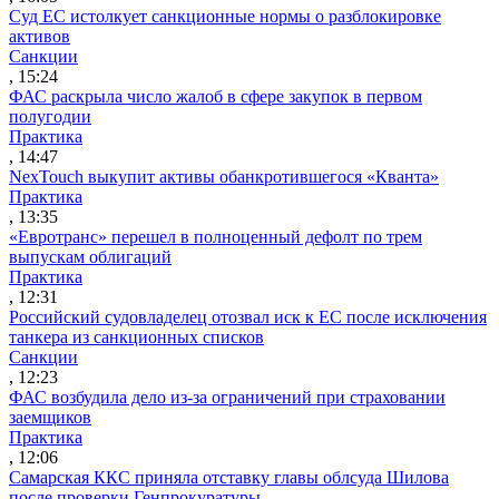
Суд ЕС истолкует санкционные нормы о разблокировке
активов
Санкции
, 15:24
ФАС раскрыла число жалоб в сфере закупок в первом
полугодии
Практика
, 14:47
NexTouch выкупит активы обанкротившегося «Кванта»
Практика
, 13:35
«Евротранс» перешел в полноценный дефолт по трем
выпускам облигаций
Практика
, 12:31
Российский судовладелец отозвал иск к ЕС после исключения
танкера из санкционных списков
Санкции
, 12:23
ФАС возбудила дело из-за ограничений при страховании
заемщиков
Практика
, 12:06
Самарская ККС приняла отставку главы облсуда Шилова
после проверки Генпрокуратуры