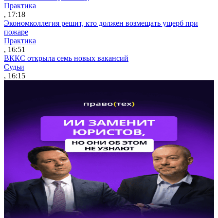
Практика
, 17:18
Экономколлегия решит, кто должен возмещать ущерб при
пожаре
Практика
, 16:51
ВККС открыла семь новых вакансий
Судьи
, 16:15