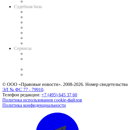
Авто
Судебная база
Картотека арбитражных дел
Решения арбитражных судов
Календарь рассмотрения арбитражных дел
Досье судей
Информация о судах
RSS лента новостей
Вакансии для юристов
Сервисы
Справочно-правовая система
Casebook: мониторинг дел
и компаний
Caselook: поиск и анализ практики
CASE.ONE: управление юридической службой
© ООО «Правовые новости». 2008-2026.
Номер свидетельства
ЭЛ № ФС 77 - 79910
.
Телефон редакции:
+7 (495) 645 37 60
Политика использования cookie-файлов
Политика конфиденциальности