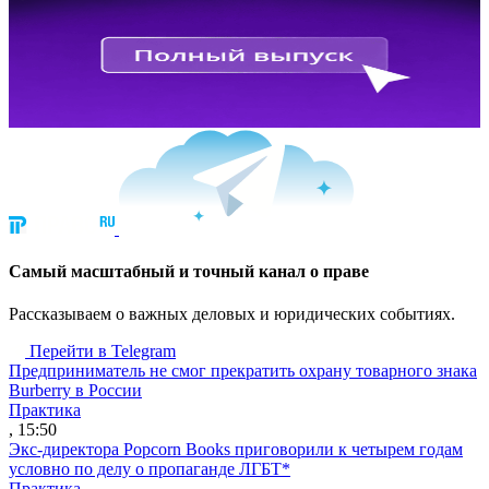
Cамый масштабный и точный канал о праве
Рассказываем о важных деловых и юридических событиях.
Перейти в Telegram
Предприниматель не смог прекратить охрану товарного знака
Burberry в России
Практика
, 15:50
Экс-директора Popcorn Books приговорили к четырем годам
условно по делу о пропаганде ЛГБТ*
Практика