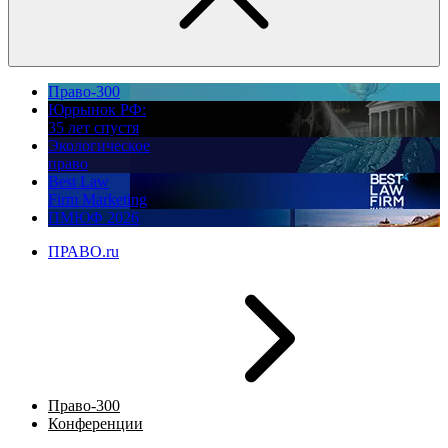
Право-300
Юррынок РФ:
35 лет спустя
Экологическое
право
Best Law
Firm Marketing
ПМЮФ 2026
ПРАВО.ru
Право-300
Конференции