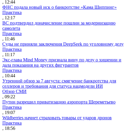
, 12:44
ФНС подала новый иск о банкротстве «Кама Шиппинг»
Практика
, 12:17
ВС подтвердил доначисление пошлин за модернизацию
самолета
Практика
, 11:46
Суды не приняли заключения DeepSeek по уголовному делу
Практика
, 11:17
Экс-глава Mind Money признала вину по делу о хищении и
дала показания на других фигурантов
Практика
, 10:44
Утренний обзор за 7 августа: смягчение банкротства для
селлеров и требования для статуса нацмодели ИИ
Обзор СМИ
, 09:22
Путин разрешил приватизацию аэропорта Шереметьево
Практика
, 19:07
Wildberries начнет страховать товары от ударов дронов
Практика
, 18:56