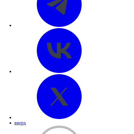
вверх