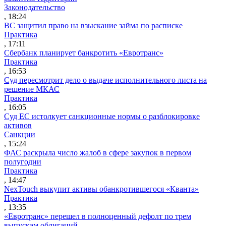
Законодательство
, 18:24
ВС защитил право на взыскание займа по расписке
Практика
, 17:11
Сбербанк планирует банкротить «Евротранс»
Практика
, 16:53
Суд пересмотрит дело о выдаче исполнительного листа на
решение МКАС
Практика
, 16:05
Суд ЕС истолкует санкционные нормы о разблокировке
активов
Санкции
, 15:24
ФАС раскрыла число жалоб в сфере закупок в первом
полугодии
Практика
, 14:47
NexTouch выкупит активы обанкротившегося «Кванта»
Практика
, 13:35
«Евротранс» перешел в полноценный дефолт по трем
выпускам облигаций