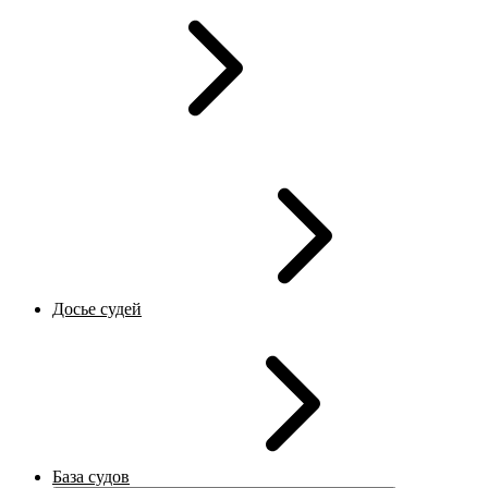
Досье судей
База судов