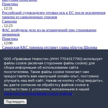
Практика
, 12:31
Российский судовладелец отозвал иск к ЕС после исключения
танкера из санкционных списков
Санкции
, 12:23
ФАС возбудила дело из-за ограничений при страховании
заемщиков
Практика
, 12:06
Самарская ККС приняла отставку главы облсуда Шилова
после проверки Генпрокуратуры
Судьи
ООО «Правовые Новости» (ИНН 7704317790) использует
, 11:48
файлы cookie (включая сторонние файлы cookie) для
ВККС открыла семь новых вакансий
сбора информации об использовании сайта
Судьи
посетителями. Такие файлы cookie помогают нам
, 11:28
предоставлять вам наилучший онлайн-опыт, постоянно
Власти обсуждают варианты приватизации «Сирены-Трэвел»
улучшать наш веб-сайт. Нажав на кнопку «Подтвердить»,
Практика
вы даете согласие на обработку файлов cookie в
, 10:50
соответствии с условиями, изложенными в нашей
Утренний обзор за 5 августа: поправки о защите контента при
Политике использования cookie-файлов
.
обучении нейросетей и правила «социальных» СЗПК
Обзор СМИ
Подтвердить
, 09:37
Реклама
Адвокатское бюро Санкт-Петербурга «Вертикаль» ИНН 7841290773
Реклама
АО"ПРАВО.РУ" ИНН: 7708095468