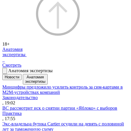
18+
Анатомия
экспертизы
Смотреть
Анатомия экспертизы
Новости
Анатомия
экспертизы
Минцифры предложило усилить контроль за сим-картами в
M2M-устройствах компаний
Законодательство
, 19:02
ВС рассмотрит иск о снятии партии «Яблоко» с выборов
Практика
, 17:55
Экс-владельца бутика Cartier осудили на девять с половиной
лет за таможенную схему