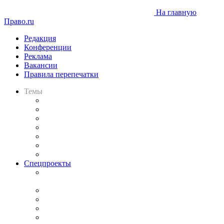
На главную
Право.ru
Редакция
Конференции
Реклама
Вакансии
Правила перепечатки
Темы
Практика
Законодательство
Процесс
Исследования
Рынок юридических услуг
Юридическое сообщество
Важнейшие правовые темы в прессе
Спецпроекты
Подкаст «В здравом уме
и твёрдой памяти»
Legal Design
Банкротная панорама
Советы для литигаторов
Сговоры на торгах