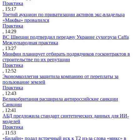
Практика
, 15:17
Третий аукцион по приватизации активов экс-владельца
«Макфы» провалился
Практика
, 14:29
ВС Швеции подтвердил передачу Украине сухогруза Caffa
Международная практика
, 13:27
Минфин планирует отбирать подрядчиков госконтрактов в
строительстве по их репутации
Практика
, 12:52
Экономколлегия защитила компанию от переплаты за
пользование землей
Практика
, 12:43
Великобритания расширила антироссийские санкции
Санкции
, 12:41
АБД предложила стандарт синтетических данных для ИИ-
моделей
Практика
, 11:53
«Билайн» подал встречный иск к Т2 из-за слова «микс» в