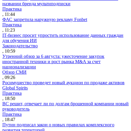
названии бренда мультиподписки
Практика
, 11:44
ФАС запретила наружную рекламу Fonbet
Практика
, 11:23
IT-бизнес просит упростить использование данных граждан
для обучения ИИ
Законодательство
, 10:59
Утренний обзор за 6 августа: ужесточение закупок
иностранной техники и рост рынка M&A за счет
национализации
Обзор СМИ
, 09:26
Росимущество проведет новый аукцион по продаже активов
Global Spirits
Практика
, 18:50
ВС решит, отвечает ли по долгам брошенной компании новый
руководитель
Практика
, 18:47
Путин подписал закон о новых правилах комплексного
развития территорий