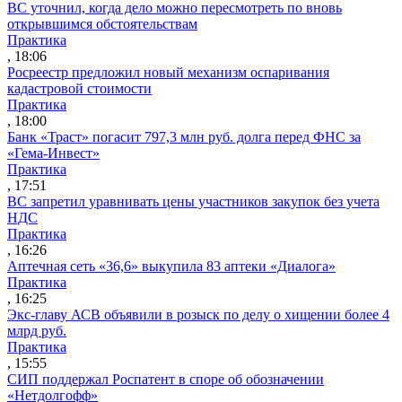
ВС уточнил, когда дело можно пересмотреть по вновь
открывшимся обстоятельствам
Практика
, 18:06
Росреестр предложил новый механизм оспаривания
кадастровой стоимости
Практика
, 18:00
Банк «Траст» погасит 797,3 млн руб. долга перед ФНС за
«Гема-Инвест»
Практика
, 17:51
ВС запретил уравнивать цены участников закупок без учета
НДС
Практика
, 16:26
Аптечная сеть «36,6» выкупила 83 аптеки «Диалога»
Практика
, 16:25
Экс-главу АСВ объявили в розыск по делу о хищении более 4
млрд руб.
Практика
, 15:55
СИП поддержал Роспатент в споре об обозначении
«Нетдолгофф»