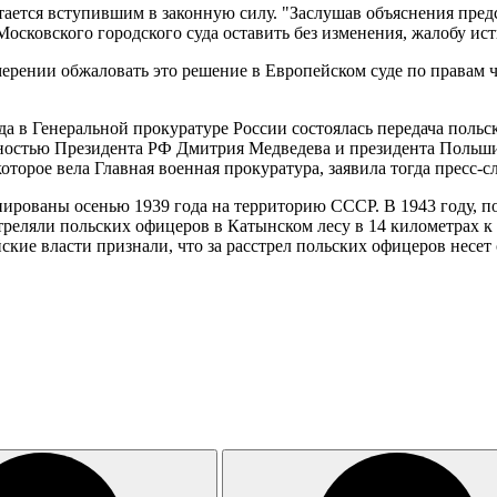
ается вступившим в законную силу. "Заслушав объяснения пред
сковского городского суда оставить без изменения, жалобу истц
ерении обжаловать это решение в Европейском суде по правам ч
ода в Генеральной прокуратуре России состоялась передача пол
нностью Президента РФ Дмитрия Медведева и президента Польш
оторое вела Главная военная прокуратура, заявила тогда пресс-с
нированы осенью 1939 года на территорию СССР. В 1943 году, 
еляли польских офицеров в Катынском лесу в 14 километрах к з
кие власти признали, что за расстрел польских офицеров несет 