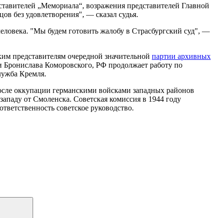
ставителей „Мемориала“, возражения представителей Главной
ов без удовлетворения", — сказал судья.
еловека. "Мы будем готовить жалобу в Страсбургский суд", —
ьским представителям очередной значительной
партии архивных
и Бронислава Коморовского, РФ продолжает работу по
лужба Кремля.
после оккупации германскими войсками западных районов
ападу от Смоленска. Советская комиссия в 1944 году
ответственность советское руководство.