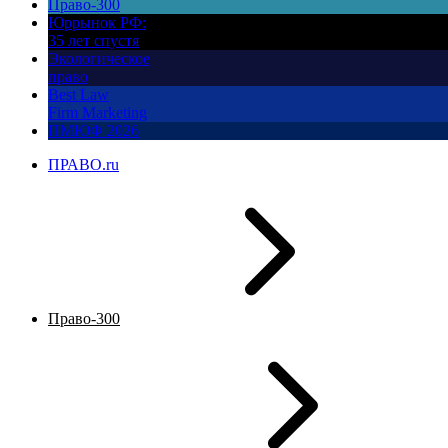
Право-300
Юррынок РФ:
35 лет спустя
Экологическое
право
Best Law
Firm Marketing
ПМЮФ 2026
ПРАВО.ru
Право-300