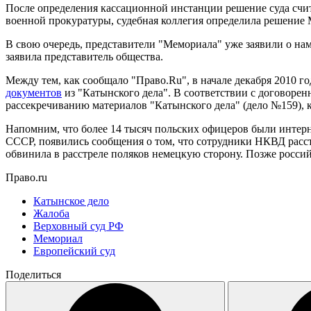
После определения кассационной инстанции решение суда счит
военной прокуратуры, судебная коллегия определила решение Мо
В свою очередь, представители "Мемориала" уже заявили о нам
заявила представитель общества.
Между тем, как сообщало "Право.Ru", в начале декабря 2010 г
документов
из "Катынского дела". В соответствии с договоре
рассекречиванию материалов "Катынского дела" (дело №159), к
Напомним, что более 14 тысяч польских офицеров были интер
СССР, появились сообщения о том, что сотрудники НКВД расстр
обвинила в расстреле поляков немецкую сторону. Позже российс
Право.ru
Катынское дело
Жалоба
Верховный суд РФ
Мемориал
Европейский суд
Поделиться