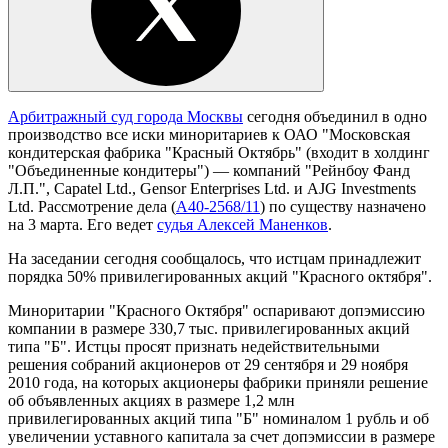
Арбитражный суд города Москвы
сегодня объединил в одно
производство все иски миноритариев к ОАО "Московская
кондитерская фабрика "Красный Октябрь" (входит в холдинг
"Объединенные кондитеры") — компаний "Рейнбоу Фанд
Л.П.", Capatel Ltd., Gensor Enterprises Ltd. и AJG Investments
Ltd. Рассмотрение дела (
А40-2568/11
) по существу назначено
на 3 марта. Его ведет
судья Алексей Маненков
.
На заседании сегодня сообщалось, что истцам принадлежит
порядка 50% привилегированных акций "Красного октября".
Миноритарии "Красного Октября" оспаривают допэмиссию
компании в размере 330,7 тыс. привилегированных акций
типа "Б". Истцы просят признать недействительными
решения собраний акционеров от 29 сентября и 29 ноября
2010 года, на которых акционеры фабрики приняли решение
об объявленных акциях в размере 1,2 млн
привилегированных акций типа "Б" номиналом 1 рубль и об
увеличении уставного капитала за счет допэмиссии в размере