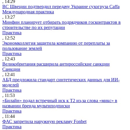
, 14:29
ВС Швеции подтвердил передачу Украине сухогруза Caffa
Международная практика
, 13:27
Минфин планирует отбирать подрядчиков госконтрактов в
строительстве по их репутации
Практика
, 12:52
Экономколлегия защитила компанию от переплаты за
пользование землей
Практика
, 12:43
Великобритания расширила антироссийские санкции
Санкции
, 12:41
АБД предложила стандарт синтетических данных для ИИ-
моделей
Практика
, 11:53
«Билайн» подал встречный иск к Т2 из-за слова «микс» в
названии бренда мультиподписки
Практика
, 11:44
ФАС запретила наружную рекламу Fonbet
Практика