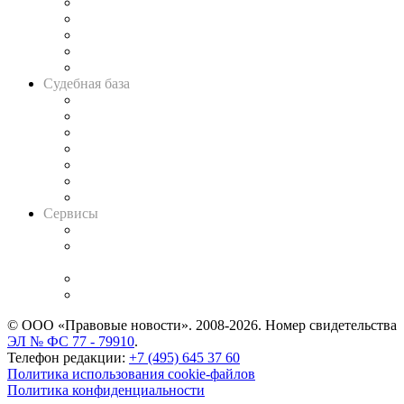
Legal Design
Банкротная панорама
Советы для литигаторов
Сговоры на торгах
Авто
Судебная база
Картотека арбитражных дел
Решения арбитражных судов
Календарь рассмотрения арбитражных дел
Досье судей
Информация о судах
RSS лента новостей
Вакансии для юристов
Сервисы
Справочно-правовая система
Casebook: мониторинг дел
и компаний
Caselook: поиск и анализ практики
CASE.ONE: управление юридической службой
© ООО «Правовые новости». 2008-2026.
Номер свидетельства
ЭЛ № ФС 77 - 79910
.
Телефон редакции:
+7 (495) 645 37 60
Политика использования cookie-файлов
Политика конфиденциальности