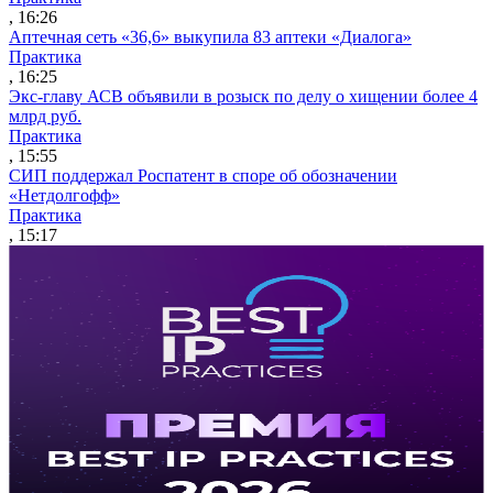
, 16:26
Аптечная сеть «36,6» выкупила 83 аптеки «Диалога»
Практика
, 16:25
Экс-главу АСВ объявили в розыск по делу о хищении более 4
млрд руб.
Практика
, 15:55
СИП поддержал Роспатент в споре об обозначении
«Нетдолгофф»
Практика
, 15:17