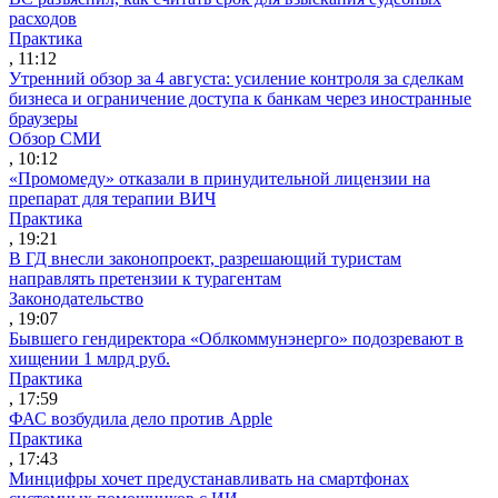
расходов
Практика
, 11:12
Утренний обзор за 4 августа: усиление контроля за сделкам
бизнеса и ограничение доступа к банкам через иностранные
браузеры
Обзор СМИ
, 10:12
«Промомеду» отказали в принудительной лицензии на
препарат для терапии ВИЧ
Практика
, 19:21
В ГД внесли законопроект, разрешающий туристам
направлять претензии к турагентам
Законодательство
, 19:07
Бывшего гендиректора «Облкоммунэнерго» подозревают в
хищении 1 млрд руб.
Практика
, 17:59
ФАС возбудила дело против Apple
Практика
, 17:43
Минцифры хочет предустанавливать на смартфонах