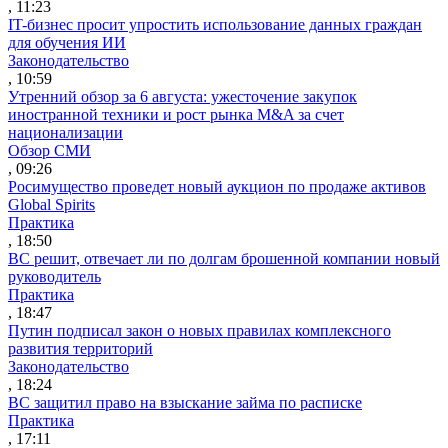
, 11:23
IT-бизнес просит упростить использование данных граждан
для обучения ИИ
Законодательство
, 10:59
Утренний обзор за 6 августа: ужесточение закупок
иностранной техники и рост рынка M&A за счет
национализации
Обзор СМИ
, 09:26
Росимущество проведет новый аукцион по продаже активов
Global Spirits
Практика
, 18:50
ВС решит, отвечает ли по долгам брошенной компании новый
руководитель
Практика
, 18:47
Путин подписал закон о новых правилах комплексного
развития территорий
Законодательство
, 18:24
ВС защитил право на взыскание займа по расписке
Практика
, 17:11