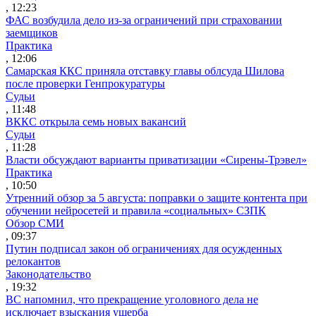
, 12:23
ФАС возбудила дело из-за ограничений при страховании
заемщиков
Практика
, 12:06
Самарская ККС приняла отставку главы облсуда Шилова
после проверки Генпрокуратуры
Судьи
, 11:48
ВККС открыла семь новых вакансий
Судьи
, 11:28
Власти обсуждают варианты приватизации «Сирены-Трэвел»
Практика
, 10:50
Утренний обзор за 5 августа: поправки о защите контента при
обучении нейросетей и правила «социальных» СЗПК
Обзор СМИ
, 09:37
Путин подписал закон об ограничениях для осужденных
релокантов
Законодательство
, 19:32
ВС напомнил, что прекращение уголовного дела не
исключает взыскания ущерба