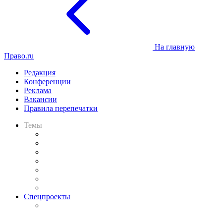
На главную
Право.ru
Редакция
Конференции
Реклама
Вакансии
Правила перепечатки
Темы
Практика
Законодательство
Процесс
Исследования
Рынок юридических услуг
Юридическое сообщество
Важнейшие правовые темы в прессе
Спецпроекты
Подкаст «В здравом уме
и твёрдой памяти»