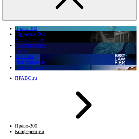
Право-300
Юррынок РФ:
35 лет спустя
Экологическое
право
Best Law
Firm Marketing
ПМЮФ 2026
ПРАВО.ru
Право-300
Конференции