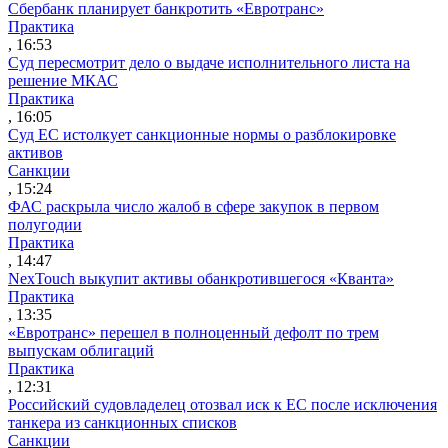
Сбербанк планирует банкротить «Евротранс»
Практика
, 16:53
Суд пересмотрит дело о выдаче исполнительного листа на
решение МКАС
Практика
, 16:05
Суд ЕС истолкует санкционные нормы о разблокировке
активов
Санкции
, 15:24
ФАС раскрыла число жалоб в сфере закупок в первом
полугодии
Практика
, 14:47
NexTouch выкупит активы обанкротившегося «Кванта»
Практика
, 13:35
«Евротранс» перешел в полноценный дефолт по трем
выпускам облигаций
Практика
, 12:31
Российский судовладелец отозвал иск к ЕС после исключения
танкера из санкционных списков
Санкции