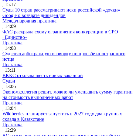
, 15:17
Суды 10 стран рассматривают иски российской «дочки»
Google о возврате дивидендов
Международная практика
, 14:09
ФАС раскрыла схему ограничения конкуренции в СРО
«Единство»
Практика
, 14:08
Суд снял арбитражную оговорку по просьбе иностранного
истца
Практика
, 13:11
ВККС открыла шесть новых вакансий
Судьи
, 13:06
Экономколлегия решит, можно ли уменьшить сумму гарантии
на стоимость выполненных работ
Практика
, 13:04
Wildberries планирует запустить в 2027 году два крупных
склада в Казахстане
Практика
, 12:29
ВС разъяснил, как считать срок для взыскания судебных