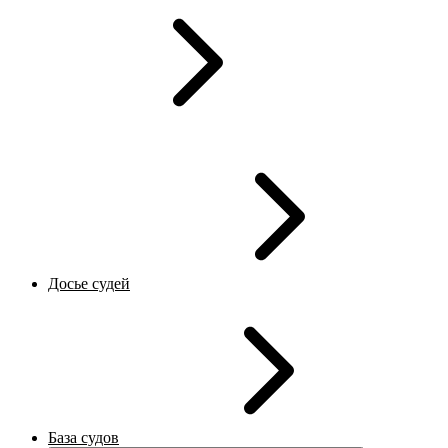
Досье судей
База судов