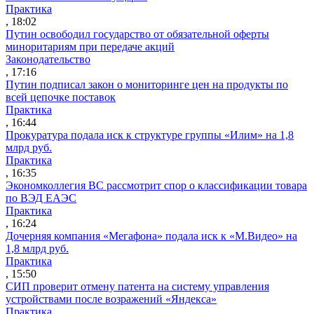
Практика
, 18:02
Путин освободил государство от обязательной оферты
миноритариям при передаче акций
Законодательство
, 17:16
Путин подписал закон о мониторинге цен на продукты по
всей цепочке поставок
Практика
, 16:44
Прокуратура подала иск к структуре группы «Илим» на 1,8
млрд руб.
Практика
, 16:35
Экономколлегия ВС рассмотрит спор о классификации товара
по ВЭД ЕАЭС
Практика
, 16:24
Дочерняя компания «Мегафона» подала иск к «М.Видео» на
1,8 млрд руб.
Практика
, 15:50
СИП проверит отмену патента на систему управления
устройствами после возражений «Яндекса»
Практика