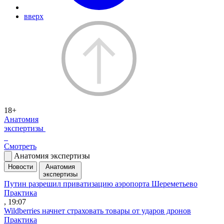
вверх
18+
Анатомия
экспертизы
Смотреть
Анатомия экспертизы
Новости
Анатомия
экспертизы
Путин разрешил приватизацию аэропорта Шереметьево
Практика
, 19:07
Wildberries начнет страховать товары от ударов дронов
Практика