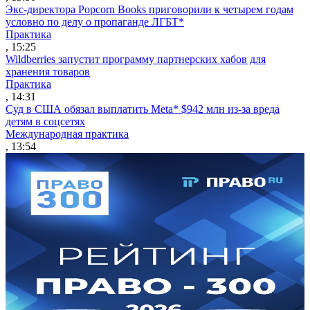
Экс-директора Popcorn Books приговорили к четырем годам
условно по делу о пропаганде ЛГБТ*
Практика
, 15:25
Wildberries запустит программу партнерских хабов для
хранения товаров
Практика
, 14:31
Суд в США обязал выплатить Meta* $942 млн из-за вреда
детям в соцсетях
Международная практика
, 13:54