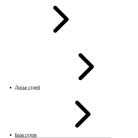
Досье судей
База судов