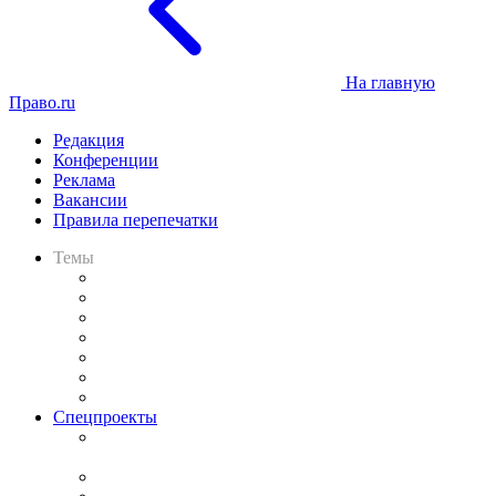
На главную
Право.ru
Редакция
Конференции
Реклама
Вакансии
Правила перепечатки
Темы
Практика
Законодательство
Процесс
Исследования
Рынок юридических услуг
Юридическое сообщество
Важнейшие правовые темы в прессе
Спецпроекты
Подкаст «В здравом уме
и твёрдой памяти»
Legal Design