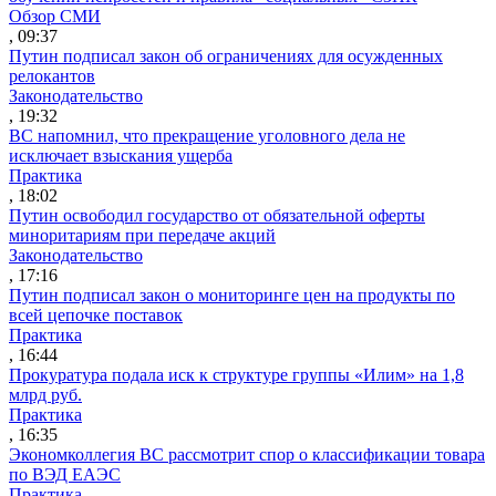
Обзор СМИ
, 09:37
Путин подписал закон об ограничениях для осужденных
релокантов
Законодательство
, 19:32
ВС напомнил, что прекращение уголовного дела не
исключает взыскания ущерба
Практика
, 18:02
Путин освободил государство от обязательной оферты
миноритариям при передаче акций
Законодательство
, 17:16
Путин подписал закон о мониторинге цен на продукты по
всей цепочке поставок
Практика
, 16:44
Прокуратура подала иск к структуре группы «Илим» на 1,8
млрд руб.
Практика
, 16:35
Экономколлегия ВС рассмотрит спор о классификации товара
по ВЭД ЕАЭС
Практика