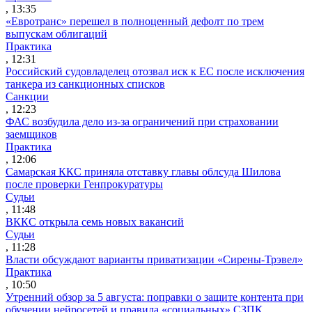
, 13:35
«Евротранс» перешел в полноценный дефолт по трем
выпускам облигаций
Практика
, 12:31
Российский судовладелец отозвал иск к ЕС после исключения
танкера из санкционных списков
Санкции
, 12:23
ФАС возбудила дело из-за ограничений при страховании
заемщиков
Практика
, 12:06
Самарская ККС приняла отставку главы облсуда Шилова
после проверки Генпрокуратуры
Судьи
, 11:48
ВККС открыла семь новых вакансий
Судьи
, 11:28
Власти обсуждают варианты приватизации «Сирены-Трэвел»
Практика
, 10:50
Утренний обзор за 5 августа: поправки о защите контента при
обучении нейросетей и правила «социальных» СЗПК