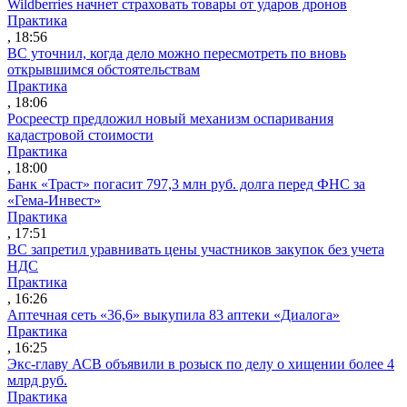
Wildberries начнет страховать товары от ударов дронов
Практика
, 18:56
ВС уточнил, когда дело можно пересмотреть по вновь
открывшимся обстоятельствам
Практика
, 18:06
Росреестр предложил новый механизм оспаривания
кадастровой стоимости
Практика
, 18:00
Банк «Траст» погасит 797,3 млн руб. долга перед ФНС за
«Гема-Инвест»
Практика
, 17:51
ВС запретил уравнивать цены участников закупок без учета
НДС
Практика
, 16:26
Аптечная сеть «36,6» выкупила 83 аптеки «Диалога»
Практика
, 16:25
Экс-главу АСВ объявили в розыск по делу о хищении более 4
млрд руб.
Практика