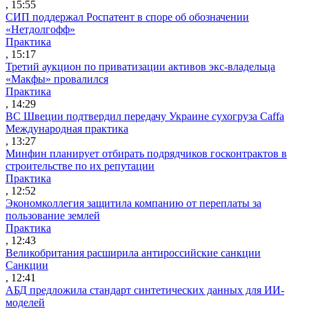
, 15:55
СИП поддержал Роспатент в споре об обозначении
«Нетдолгофф»
Практика
, 15:17
Третий аукцион по приватизации активов экс-владельца
«Макфы» провалился
Практика
, 14:29
ВС Швеции подтвердил передачу Украине сухогруза Caffa
Международная практика
, 13:27
Минфин планирует отбирать подрядчиков госконтрактов в
строительстве по их репутации
Практика
, 12:52
Экономколлегия защитила компанию от переплаты за
пользование землей
Практика
, 12:43
Великобритания расширила антироссийские санкции
Санкции
, 12:41
АБД предложила стандарт синтетических данных для ИИ-
моделей