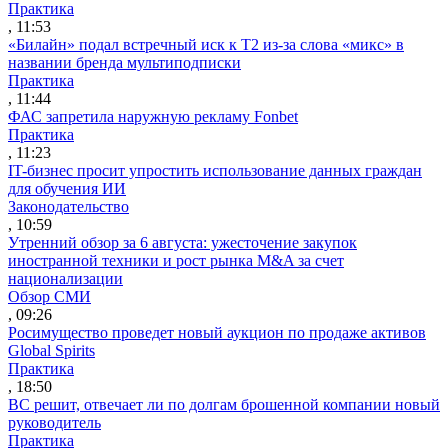
Практика
, 11:53
«Билайн» подал встречный иск к Т2 из-за слова «микс» в
названии бренда мультиподписки
Практика
, 11:44
ФАС запретила наружную рекламу Fonbet
Практика
, 11:23
IT-бизнес просит упростить использование данных граждан
для обучения ИИ
Законодательство
, 10:59
Утренний обзор за 6 августа: ужесточение закупок
иностранной техники и рост рынка M&A за счет
национализации
Обзор СМИ
, 09:26
Росимущество проведет новый аукцион по продаже активов
Global Spirits
Практика
, 18:50
ВС решит, отвечает ли по долгам брошенной компании новый
руководитель
Практика