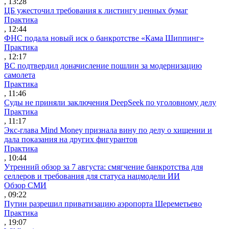
, 13:28
ЦБ ужесточил требования к листингу ценных бумаг
Практика
, 12:44
ФНС подала новый иск о банкротстве «Кама Шиппинг»
Практика
, 12:17
ВС подтвердил доначисление пошлин за модернизацию
самолета
Практика
, 11:46
Суды не приняли заключения DeepSeek по уголовному делу
Практика
, 11:17
Экс-глава Mind Money признала вину по делу о хищении и
дала показания на других фигурантов
Практика
, 10:44
Утренний обзор за 7 августа: смягчение банкротства для
селлеров и требования для статуса нацмодели ИИ
Обзор СМИ
, 09:22
Путин разрешил приватизацию аэропорта Шереметьево
Практика
, 19:07