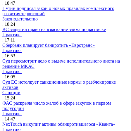
, 18:47
Путин подписал закон о новых правилах комплексного
развития территорий
Законодательство
, 18:24
ВС защитил право на взыскание займа по расписке
Практика
, 17:11
Сбербанк планирует банкротить «Евротранс»
Практика
, 16:53
Суд пересмотрит дело о выдаче исполнительного листа на
решение МКАС
Практика
, 16:05
Суд ЕС истолкует санкционные нормы о разблокировке
активов
Санкции
, 15:24
ФАС раскрыла число жалоб в сфере закупок в первом
полугодии
Практика
, 14:47
NexTouch выкупит активы обанкротившегося «Кванта»
Практика