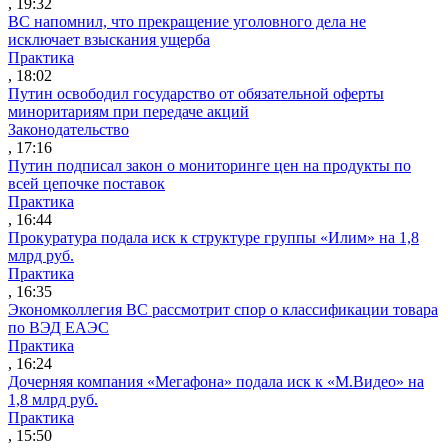
, 19:32
ВС напомнил, что прекращение уголовного дела не
исключает взыскания ущерба
Практика
, 18:02
Путин освободил государство от обязательной оферты
миноритариям при передаче акций
Законодательство
, 17:16
Путин подписал закон о мониторинге цен на продукты по
всей цепочке поставок
Практика
, 16:44
Прокуратура подала иск к структуре группы «Илим» на 1,8
млрд руб.
Практика
, 16:35
Экономколлегия ВС рассмотрит спор о классификации товара
по ВЭД ЕАЭС
Практика
, 16:24
Дочерняя компания «Мегафона» подала иск к «М.Видео» на
1,8 млрд руб.
Практика
, 15:50