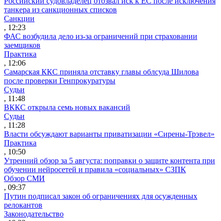
Российский судовладелец отозвал иск к ЕС после исключения
танкера из санкционных списков
Санкции
, 12:23
ФАС возбудила дело из-за ограничений при страховании
заемщиков
Практика
, 12:06
Самарская ККС приняла отставку главы облсуда Шилова
после проверки Генпрокуратуры
Судьи
, 11:48
ВККС открыла семь новых вакансий
Судьи
, 11:28
Власти обсуждают варианты приватизации «Сирены-Трэвел»
Практика
, 10:50
Утренний обзор за 5 августа: поправки о защите контента при
обучении нейросетей и правила «социальных» СЗПК
Обзор СМИ
, 09:37
Путин подписал закон об ограничениях для осужденных
релокантов
Законодательство