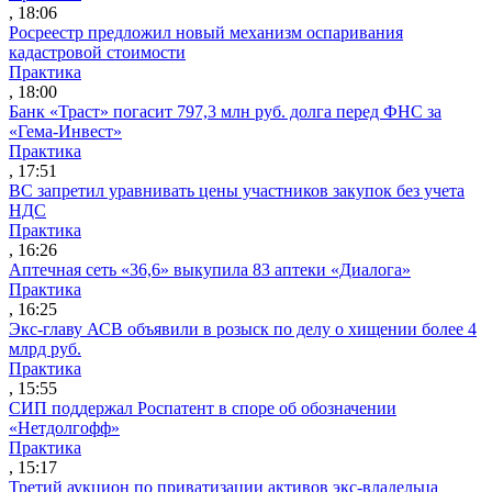
, 18:06
Росреестр предложил новый механизм оспаривания
кадастровой стоимости
Практика
, 18:00
Банк «Траст» погасит 797,3 млн руб. долга перед ФНС за
«Гема-Инвест»
Практика
, 17:51
ВС запретил уравнивать цены участников закупок без учета
НДС
Практика
, 16:26
Аптечная сеть «36,6» выкупила 83 аптеки «Диалога»
Практика
, 16:25
Экс-главу АСВ объявили в розыск по делу о хищении более 4
млрд руб.
Практика
, 15:55
СИП поддержал Роспатент в споре об обозначении
«Нетдолгофф»
Практика
, 15:17
Третий аукцион по приватизации активов экс-владельца