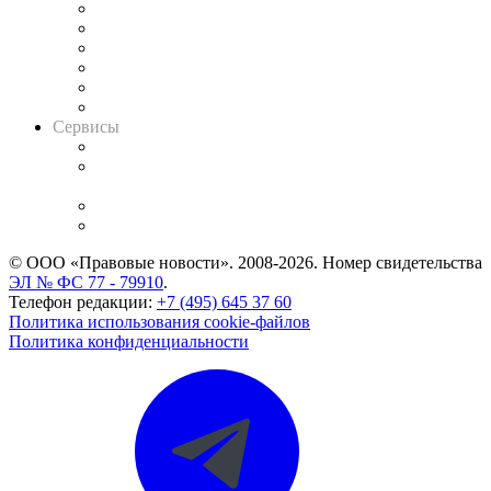
Решения арбитражных судов
Календарь рассмотрения арбитражных дел
Досье судей
Информация о судах
RSS лента новостей
Вакансии для юристов
Сервисы
Справочно-правовая система
Casebook: мониторинг дел
и компаний
Caselook: поиск и анализ практики
CASE.ONE: управление юридической службой
© ООО «Правовые новости». 2008-2026.
Номер свидетельства
ЭЛ № ФС 77 - 79910
.
Телефон редакции:
+7 (495) 645 37 60
Политика использования cookie-файлов
Политика конфиденциальности