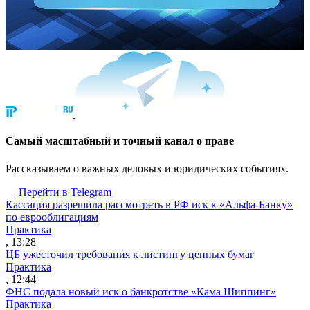
Cамый масштабный и точный канал о праве
Рассказываем о важных деловых и юридических событиях.
Перейти в Telegram
Кассация разрешила рассмотреть в РФ иск к «Альфа-Банку»
по еврооблигациям
Практика
, 13:28
ЦБ ужесточил требования к листингу ценных бумаг
Практика
, 12:44
ФНС подала новый иск о банкротстве «Кама Шиппинг»
Практика