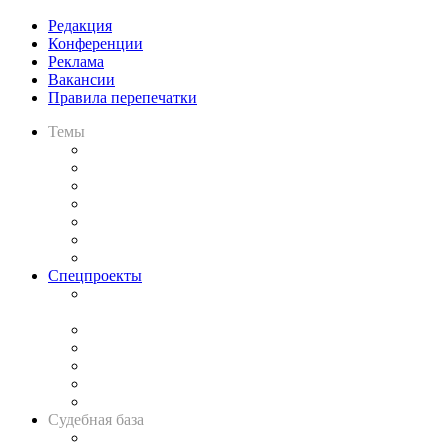
Редакция
Конференции
Реклама
Вакансии
Правила перепечатки
Темы
Практика
Законодательство
Процесс
Исследования
Рынок юридических услуг
Юридическое сообщество
Важнейшие правовые темы в прессе
Спецпроекты
Подкаст «В здравом уме
и твёрдой памяти»
Legal Design
Банкротная панорама
Советы для литигаторов
Сговоры на торгах
Авто
Судебная база
Картотека арбитражных дел