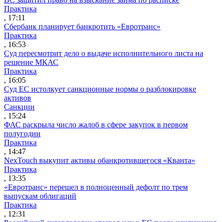
Практика
, 17:11
Сбербанк планирует банкротить «Евротранс»
Практика
, 16:53
Суд пересмотрит дело о выдаче исполнительного листа на
решение МКАС
Практика
, 16:05
Суд ЕС истолкует санкционные нормы о разблокировке
активов
Санкции
, 15:24
ФАС раскрыла число жалоб в сфере закупок в первом
полугодии
Практика
, 14:47
NexTouch выкупит активы обанкротившегося «Кванта»
Практика
, 13:35
«Евротранс» перешел в полноценный дефолт по трем
выпускам облигаций
Практика
, 12:31