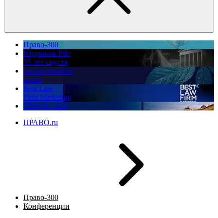
Право-300
Юррынок РФ:
35 лет спустя
Экологическое
право
Best Law
Firm Marketing
ПМЮФ 2026
ПРАВО.ru
Право-300
Конференции