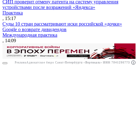
СИП проверит отмену патента на систему управления
устройствами после возражений «Яндекса»
Практика
, 15:17
Суды 10 стран рассматривают иски российской «дочки»
Google о возврате дивидендов
Международная практика
, 14:09
Реклама
Адвокатское бюро Санкт-Петербурга «Вертикаль» ИНН 7841290773
Реклама
ООО "Право.ру" ИНН: 7704835288