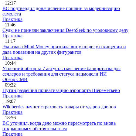
, 12:17
ВС подтвердил доначисление пошлин за модернизацию
самолета
Практика
, 11:46
Суды не приняли заключения DeepSeek по уголовному делу
Практика
, 11:17
Экс-глава Mind Money признала вину по делу о хищении и
дала показания на других фигурантов
Практика
, 10:44
Утренний обзор за 7 августа: смягчение банкротства для
селлеров и требования для статуса нацмодели ИИ
Обзор СМИ
, 09:22
Путин разрешил приватизацию аэропорта Шереметьево
Практика
, 19:07
Wildberries начнет страховать товары от ударов дронов
Практика
, 18:56
ВС уточнил, когда дело можно пересмотреть по вновь
открывшимся обстоятельствам
Практика