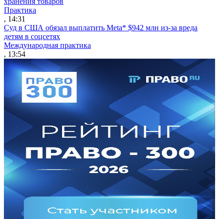
хранения товаров
Практика
, 14:31
Суд в США обязал выплатить Meta* $942 млн из-за вреда
детям в соцсетях
Международная практика
, 13:54