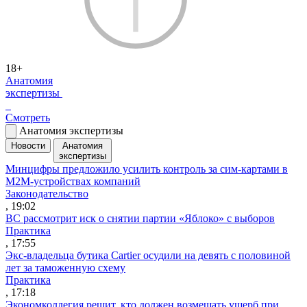
18+
Анатомия
экспертизы
Смотреть
Анатомия экспертизы
Новости
Анатомия
экспертизы
Минцифры предложило усилить контроль за сим-картами в
M2M-устройствах компаний
Законодательство
, 19:02
ВС рассмотрит иск о снятии партии «Яблоко» с выборов
Практика
, 17:55
Экс-владельца бутика Cartier осудили на девять с половиной
лет за таможенную схему
Практика
, 17:18
Экономколлегия решит, кто должен возмещать ущерб при