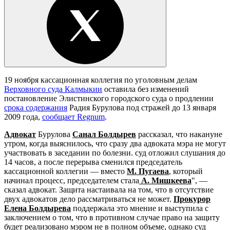
19 ноября кассационная коллегия по уголовным делам
Верховного суда Калмыкии
оставила без изменений
постановление Элистинского городского суда о продлении
срока содержания
Радия Бурулова под стражей до 13 января
2009 года,
сообщает Regnum
.
Адвокат
Бурулова
Санал Болдырев
рассказал, что накануне
утром, когда выяснилось, что сразу два адвоката мэра не могут
участвовать в заседании по болезни. суд отложил слушания до
14 часов, а после перерыва сменился председатель
кассационной коллегии — вместо
М. Пугаева
, который
начинал процесс, председателем стала
А. Мишкеева
", —
сказал адвокат. Защита настаивала на том, что в отсутствие
двух адвокатов дело рассматриваться не может.
Прокурор
Елена Болдырева
поддержала это мнение и выступила с
заключением о том, что в противном случае право на защиту
будет реализовано мэром не в полном объеме, однако суд