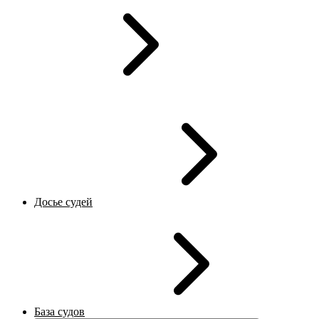
Досье судей
База судов