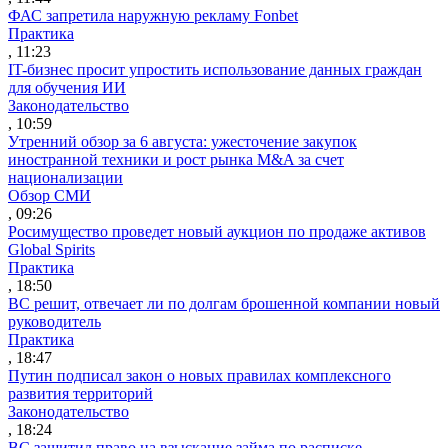
ФАС запретила наружную рекламу Fonbet
Практика
, 11:23
IT-бизнес просит упростить использование данных граждан
для обучения ИИ
Законодательство
, 10:59
Утренний обзор за 6 августа: ужесточение закупок
иностранной техники и рост рынка M&A за счет
национализации
Обзор СМИ
, 09:26
Росимущество проведет новый аукцион по продаже активов
Global Spirits
Практика
, 18:50
ВС решит, отвечает ли по долгам брошенной компании новый
руководитель
Практика
, 18:47
Путин подписал закон о новых правилах комплексного
развития территорий
Законодательство
, 18:24
ВС защитил право на взыскание займа по расписке