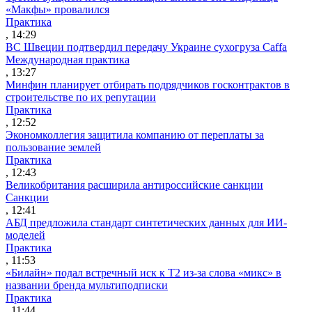
«Макфы» провалился
Практика
, 14:29
ВС Швеции подтвердил передачу Украине сухогруза Caffa
Международная практика
, 13:27
Минфин планирует отбирать подрядчиков госконтрактов в
строительстве по их репутации
Практика
, 12:52
Экономколлегия защитила компанию от переплаты за
пользование землей
Практика
, 12:43
Великобритания расширила антироссийские санкции
Санкции
, 12:41
АБД предложила стандарт синтетических данных для ИИ-
моделей
Практика
, 11:53
«Билайн» подал встречный иск к Т2 из-за слова «микс» в
названии бренда мультиподписки
Практика
, 11:44