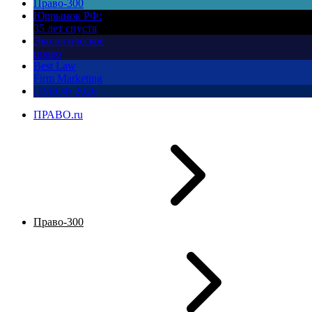
Право-300
Юррынок РФ:
35 лет спустя
Экологическое
право
Best Law
Firm Marketing
ПМЮФ 2026
ПРАВО.ru
Право-300