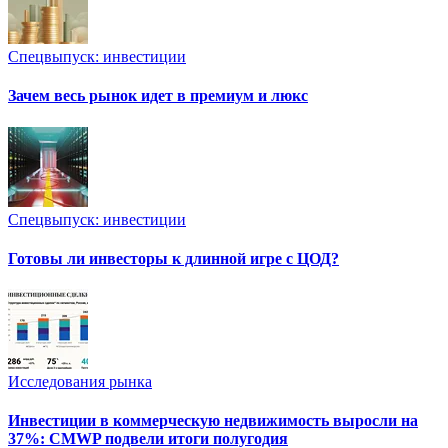
Спецвыпуск: инвестиции
Зачем весь рынок идет в премиум и люкс
Спецвыпуск: инвестиции
Готовы ли инвесторы к длинной игре с ЦОД?
Исследования рынка
Инвестиции в коммерческую недвижимость выросли на
37%: CMWP подвели итоги полугодия