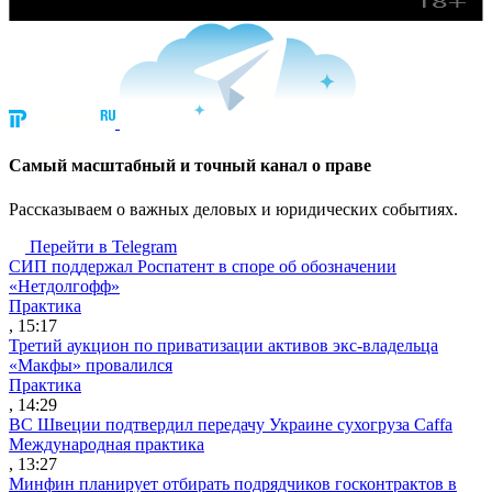
Cамый масштабный и точный канал о праве
Рассказываем о важных деловых и юридических событиях.
Перейти в Telegram
СИП поддержал Роспатент в споре об обозначении
«Нетдолгофф»
Практика
, 15:17
Третий аукцион по приватизации активов экс-владельца
«Макфы» провалился
Практика
, 14:29
ВС Швеции подтвердил передачу Украине сухогруза Caffa
Международная практика
, 13:27
Минфин планирует отбирать подрядчиков госконтрактов в