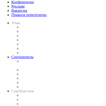
Конференции
Реклама
Вакансии
Правила перепечатки
Темы
Практика
Законодательство
Процесс
Исследования
Рынок юридических услуг
Юридическое сообщество
Важнейшие правовые темы в прессе
Спецпроекты
Подкаст «В здравом уме
и твёрдой памяти»
Legal Design
Банкротная панорама
Советы для литигаторов
Сговоры на торгах
Авто
Судебная база
Картотека арбитражных дел
Решения арбитражных судов
Календарь рассмотрения арбитражных дел