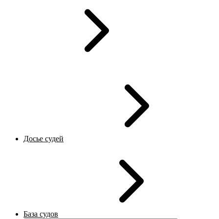
Досье судей
База судов