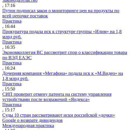
Законодательство
, 17:16
Путин подписал закон о мониторинге цен на продукты по
всей цепочке поставок
Практика
, 16:44
Прокуратура подала иск к структуре группы «Илим» на 1,8
млрд руб.
Практика
, 16:35
Экономколлегия ВС рассмотрит спор о классификации товара
по ВЭД ЕАЭС
Практика
, 16:24
Дочерняя компания «Мегафона» подала иск к «М.Видео» на
1,8 млрд руб.
Практика
, 15:50
СИП проверит отмену патента на систему управления
устройствами после возражений «Яндекса»
Практика
, 15:17
Суды 10 стран рассматривают иски российской «дочки»
Google о возврате дивидендов
Международная практика