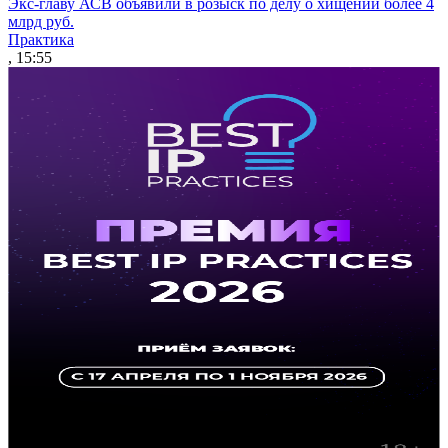
Экс-главу АСВ объявили в розыск по делу о хищении более 4
млрд руб.
Практика
, 15:55