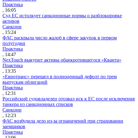
Практика
, 16:05
Суд ЕС истолкует санкционные нормы о разблокировке
активов
Санкции
, 15:24
ФАС раскрыла число жалоб в сфере закупок в первом
полугодии
Практика
, 14:47
NexTouch выкупит активы обанкротившегося «Кванта»
Практика
, 13:35
«Евротранс» перешел в полноценный дефолт по трем
выпускам облигаций
Практика
, 12:31
Российский судовладелец отозвал иск к ЕС после исключения
танкера из санкционных списков
Санкции
, 12:23
ФАС возбудила дело из-за ограничений при страховании
заемщиков
Практика
, 12:06