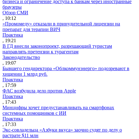
бизнеса и ограничение доступа к банкам через иностранные
браузеры
Обзор СМИ
, 10:12
«Промомеду» отказали в принудительной лицензии на
препарат для терапии ВИЧ
Практика
, 19:21
В ГД внесли законопроект, разрешающий туристам
направлять претензии к турагентам
Законодательство
, 19:07
Бывшего гендиректора «Облкоммунэнерго» подозревают в
хищении 1 млрд руб.
Практика
, 17:59
ФАС возбудила дело против Apple
Практика
, 17:43
Минцифры хочет предустанавливать на смартфонах
системных помощников с ИИ
Практика
, 17:33
Экс-совладельца «Азбуки вкуса» заочно судят по делу о
растрате $11 млн