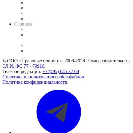
Досье судей
Информация о судах
RSS лента новостей
Вакансии для юристов
Сервисы
Справочно-правовая система
Casebook: мониторинг дел
и компаний
Caselook: поиск и анализ практики
CASE.ONE: управление юридической службой
© ООО «Правовые новости». 2008-2026.
Номер свидетельства
ЭЛ № ФС 77 - 79910
.
Телефон редакции:
+7 (495) 645 37 60
Политика использования cookie-файлов
Политика конфиденциальности