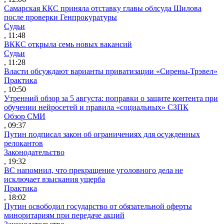
Самарская ККС приняла отставку главы облсуда Шилова
после проверки Генпрокуратуры
Судьи
, 11:48
ВККС открыла семь новых вакансий
Судьи
, 11:28
Власти обсуждают варианты приватизации «Сирены-Трэвел»
Практика
, 10:50
Утренний обзор за 5 августа: поправки о защите контента при
обучении нейросетей и правила «социальных» СЗПК
Обзор СМИ
, 09:37
Путин подписал закон об ограничениях для осужденных
релокантов
Законодательство
, 19:32
ВС напомнил, что прекращение уголовного дела не
исключает взыскания ущерба
Практика
, 18:02
Путин освободил государство от обязательной оферты
миноритариям при передаче акций