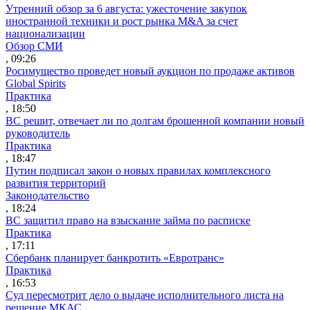
Утренний обзор за 6 августа: ужесточение закупок
иностранной техники и рост рынка M&A за счет
национализации
Обзор СМИ
, 09:26
Росимущество проведет новый аукцион по продаже активов
Global Spirits
Практика
, 18:50
ВС решит, отвечает ли по долгам брошенной компании новый
руководитель
Практика
, 18:47
Путин подписал закон о новых правилах комплексного
развития территорий
Законодательство
, 18:24
ВС защитил право на взыскание займа по расписке
Практика
, 17:11
Сбербанк планирует банкротить «Евротранс»
Практика
, 16:53
Суд пересмотрит дело о выдаче исполнительного листа на
решение МКАС