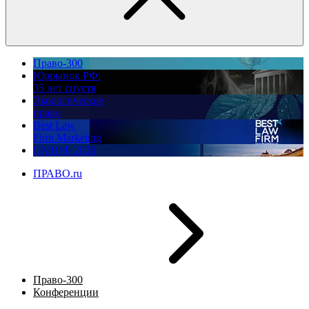
Право-300
Юррынок РФ:
35 лет спустя
Экологическое
право
Best Law
Firm Marketing
ПМЮФ 2026
ПРАВО.ru
Право-300
Конференции