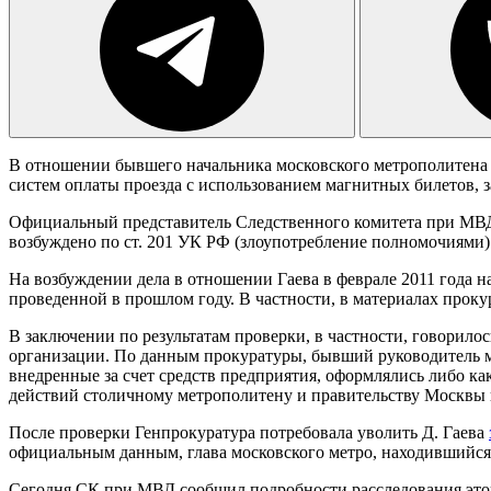
В отношении бывшего начальника московского метрополитена Д
систем оплаты проезда с использованием магнитных билетов, з
Официальный представитель Следственного комитета при МВД
возбуждено по ст. 201 УК РФ (злоупотребление полномочиями).
На возбуждении дела в отношении Гаева в феврале 2011 года 
проведенной в прошлом году. В частности, в материалах прок
В заключении по результатам проверки, в частности, говорило
организации. По данным прокуратуры, бывший руководитель мо
внедренные за счет средств предприятия, оформлялись либо ка
действий столичному метрополитену и правительству Москвы
После проверки Генпрокуратура потребовала уволить Д. Гаева
официальным данным, глава московского метро, находившийся 
Сегодня СК при МВД сообщил подробности расследования этог