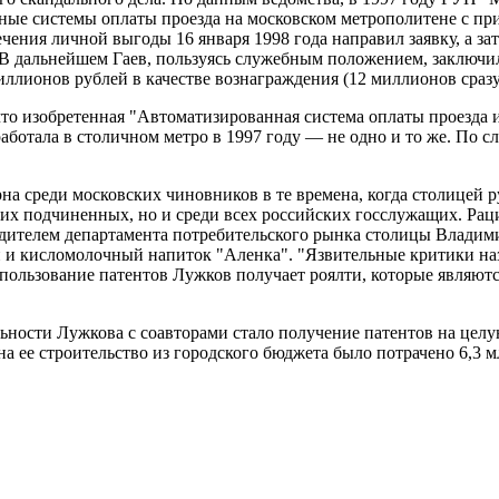
ные системы оплаты проезда на московском метрополитене с пр
ечения личной выгоды 16 января 1998 года направил заявку, а з
 В дальнейшем Гаев, пользуясь служебным положением, заключи
миллионов рублей в качестве вознаграждения (12 миллионов сраз
что изобретенная "Автоматизированная система оплаты проезда 
ботала в столичном метро в 1997 году — не одно и то же. По сл
рна среди московских чиновников в те времена, когда столицей
оих подчиненных, но и среди всех российских госслужащих. Рац
водителем департамента потребительского рынка столицы Влади
й и кисломолочный напиток "Аленка". "Язвительные критики на
спользование патентов Лужков получает роялти, которые являю
ьности Лужкова с соавторами стало получение патентов на цел
а ее строительство из городского бюджета было потрачено 6,3 мл