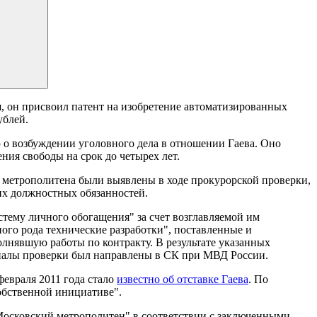
, он присвоил патент на изобретение автоматизированных
ублей.
 возбуждении уголовного дела в отношении Гаева. Оно
ния свободы на срок до четырех лет.
е метрополитена были выявлены в ходе прокурорской проверки,
их должностных обязанностей.
истему личного обогащения" за счет возглавляемой им
ого рода технические разработки", поставленные и
олнявшую работы по контракту. В результате указанных
иалы проверки был направлены в СК при МВД России.
 февраля 2011 года стало
известно об отставке Гаева
. По
обственной инициативе".
Московский метрополитен" в соответствии с заключенными