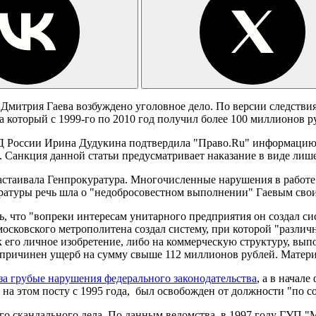
митрия Гаева возбуждено уголовное дело. По версии следствия
а который с 1999-го по 2010 год получил более 100 миллионов р
 России Ирина Дудукина подтвердила "Право.Ru" информацию о
 Санкция данной статьи предусматривает наказание в виде лише
настаивала Генпрокуратура. Многочисленные нарушения в работ
уратуры речь шла о "недобросовестном выполнении" Гаевым сво
сь, что "вопреки интересам унитарного предприятия он создал с
сковского метрополитена создал систему, при которой "различн
к его личное изобретение, либо на коммерческую структуру, вып
 причинен ущерб на сумму свыше 112 миллионов рублей. Матер
за грубые нарушения федерального законодательства
, а в начале
на этом посту с 1995 года, был освобожден от должности "по с
о скандального дела. По данным ведомства, в 1997 году ГУП "