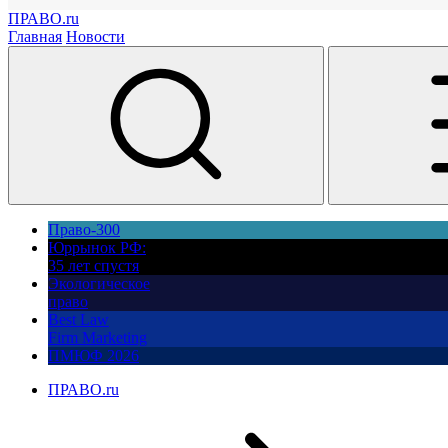
ПРАВО.ru
Главная
Новости
Право-300
Юррынок РФ:
35 лет спустя
Экологическое
право
Best Law
Firm Marketing
ПМЮФ 2026
ПРАВО.ru