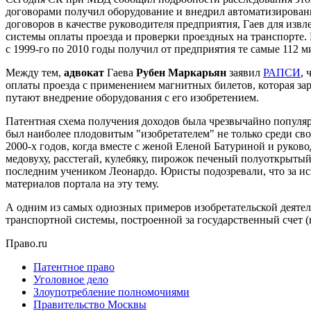
договорами получил оборудование и внедрил автоматизирован
договоров в качестве руководителя предприятия, Гаев для извл
системы оплаты проезда и проверки проездных на транспорте.
с 1999-го по 2010 годы получил от предприятия те самые 112 
Между тем,
адвокат
Гаева
Рубен Маркарьян
заявил
РАПСИ
, 
оплаты проезда с применением магнитных билетов, которая зара
путают внедрение оборудования с его изобретением.
Патентная схема получения доходов была чрезвычайно популя
был наиболее плодовитым "изобретателем" не только среди св
2000-х годов, когда вместе с женой Еленой Батуриной и руко
медовуху, расстегай, кулебяку, пирожок печеный полуоткрыты
последним учеником Леонардо. Юристы подозревали, что за и
материалов портала на эту тему.
А одним из самых одиозных примеров изобретательской деятел
транспортной системы, построенной за государственный счет (н
Право.ru
Патентное право
Уголовное дело
Злоупотребление полномочиями
Правительство Москвы