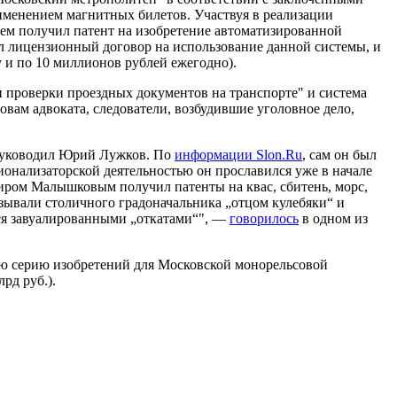
именением магнитных билетов. Участвуя в реализации
атем получил патент на изобретение автоматизированной
л лицензионный договор на использование данной системы, и
у и по 10 миллионов рублей ежегодно).
и проверки проездных документов на транспорте" и система
овам адвоката, следователи, возбудившие уголовное дело,
 руководил Юрий Лужков. По
информации Slon.Ru
, сам он был
ионализаторской деятельностью он прославился уже в начале
миром Малышковым получил патенты на квас, сбитень, морс,
зывали столичного градоначальника „отцом кулебяки“ и
тся завуалированными „откатами“", —
говорилось
в одном из
ую серию изобретений для Московской монорельсовой
рд руб.).