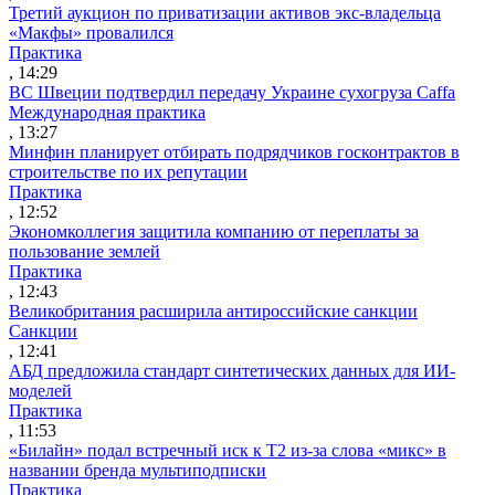
Третий аукцион по приватизации активов экс-владельца
«Макфы» провалился
Практика
, 14:29
ВС Швеции подтвердил передачу Украине сухогруза Caffa
Международная практика
, 13:27
Минфин планирует отбирать подрядчиков госконтрактов в
строительстве по их репутации
Практика
, 12:52
Экономколлегия защитила компанию от переплаты за
пользование землей
Практика
, 12:43
Великобритания расширила антироссийские санкции
Санкции
, 12:41
АБД предложила стандарт синтетических данных для ИИ-
моделей
Практика
, 11:53
«Билайн» подал встречный иск к Т2 из-за слова «микс» в
названии бренда мультиподписки
Практика