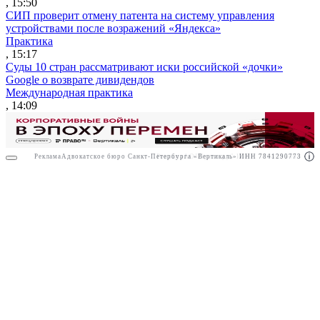
, 15:50
СИП проверит отмену патента на систему управления
устройствами после возражений «Яндекса»
Практика
, 15:17
Суды 10 стран рассматривают иски российской «дочки»
Google о возврате дивидендов
Международная практика
, 14:09
Реклама
Адвокатское бюро Санкт-Петербурга «Вертикаль» ИНН 7841290773
Реклама
АО"Право.ру" ИНН: 7708095468