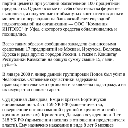
партий цемента при условии обязательной 100-процентной
предоплаты. Однако взятые на себя обязательства фирма не
выполняла, а полученные от обманутых контрагентов деньги
мошенники переводили на банковский счет еще одной
подконтрольной им организации — ООО "Компания
ИНТЭКС" (г. Уфа), с которого средства обналичивались и
похищались.
Всего таким образом сообщники завладели финансовыми
средствами 17 предприятий из Москвы, Иркутска, Вологды,
Курска и ряда других городов России, а также г. Кокшетау
Республики Казахстан на общую сумму свыше 15,7 млн.
рублей.
В январе 2008 г. лидер данной группировки Попов был убит в
Челябинске. Остальные соучастники задержаны
правоохранительными органами и заключены под стражу, а на
их имущество наложен арест.
Суд признал Давыдова, Емца и братьев Бортничуков
виновными по ч. 4 ст. 159 УК РФ (мошенничество,
совершенное организованной группой в крупном и особо
крупном размерах). Кроме того, Давыдов осужден по ч. 1 ст.
318 УК РФ (применении насилия в отношении представителя
власти). Ему назначено наказание в виде 8 лет 6 месяцев