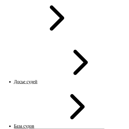
Досье судей
База судов