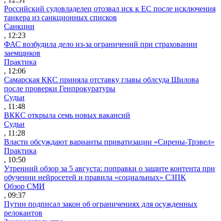
Российский судовладелец отозвал иск к ЕС после исключения
танкера из санкционных списков
Санкции
, 12:23
ФАС возбудила дело из-за ограничений при страховании
заемщиков
Практика
, 12:06
Самарская ККС приняла отставку главы облсуда Шилова
после проверки Генпрокуратуры
Судьи
, 11:48
ВККС открыла семь новых вакансий
Судьи
, 11:28
Власти обсуждают варианты приватизации «Сирены-Трэвел»
Практика
, 10:50
Утренний обзор за 5 августа: поправки о защите контента при
обучении нейросетей и правила «социальных» СЗПК
Обзор СМИ
, 09:37
Путин подписал закон об ограничениях для осужденных
релокантов