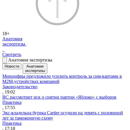
18+
Анатомия
экспертизы
Смотреть
Анатомия экспертизы
Новости
Анатомия
экспертизы
Минцифры предложило усилить контроль за сим-картами в
M2M-устройствах компаний
Законодательство
, 19:02
ВС рассмотрит иск о снятии партии «Яблоко» с выборов
Практика
, 17:55
Экс-владельца бутика Cartier осудили на девять с половиной
лет за таможенную схему
Практика
, 17:18