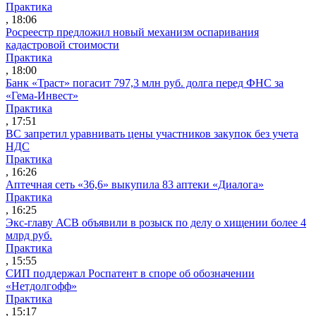
Практика
, 18:06
Росреестр предложил новый механизм оспаривания
кадастровой стоимости
Практика
, 18:00
Банк «Траст» погасит 797,3 млн руб. долга перед ФНС за
«Гема-Инвест»
Практика
, 17:51
ВС запретил уравнивать цены участников закупок без учета
НДС
Практика
, 16:26
Аптечная сеть «36,6» выкупила 83 аптеки «Диалога»
Практика
, 16:25
Экс-главу АСВ объявили в розыск по делу о хищении более 4
млрд руб.
Практика
, 15:55
СИП поддержал Роспатент в споре об обозначении
«Нетдолгофф»
Практика
, 15:17