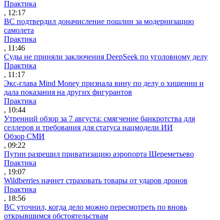
Практика
, 12:17
ВС подтвердил доначисление пошлин за модернизацию
самолета
Практика
, 11:46
Суды не приняли заключения DeepSeek по уголовному делу
Практика
, 11:17
Экс-глава Mind Money признала вину по делу о хищении и
дала показания на других фигурантов
Практика
, 10:44
Утренний обзор за 7 августа: смягчение банкротства для
селлеров и требования для статуса нацмодели ИИ
Обзор СМИ
, 09:22
Путин разрешил приватизацию аэропорта Шереметьево
Практика
, 19:07
Wildberries начнет страховать товары от ударов дронов
Практика
, 18:56
ВС уточнил, когда дело можно пересмотреть по вновь
открывшимся обстоятельствам