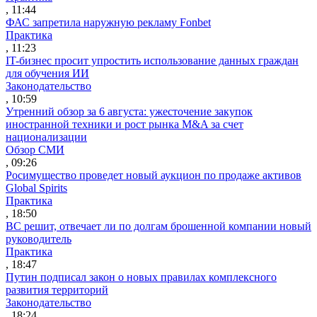
, 11:44
ФАС запретила наружную рекламу Fonbet
Практика
, 11:23
IT-бизнес просит упростить использование данных граждан
для обучения ИИ
Законодательство
, 10:59
Утренний обзор за 6 августа: ужесточение закупок
иностранной техники и рост рынка M&A за счет
национализации
Обзор СМИ
, 09:26
Росимущество проведет новый аукцион по продаже активов
Global Spirits
Практика
, 18:50
ВС решит, отвечает ли по долгам брошенной компании новый
руководитель
Практика
, 18:47
Путин подписал закон о новых правилах комплексного
развития территорий
Законодательство
, 18:24