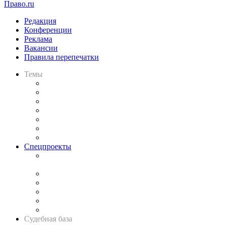
Право.ru
Редакция
Конференции
Реклама
Вакансии
Правила перепечатки
Темы
Практика
Законодательство
Процесс
Исследования
Рынок юридических услуг
Юридическое сообщество
Важнейшие правовые темы в прессе
Спецпроекты
Подкаст «В здравом уме
и твёрдой памяти»
Legal Design
Банкротная панорама
Советы для литигаторов
Сговоры на торгах
Авто
Судебная база