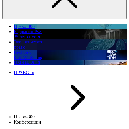
Право-300
Юррынок РФ:
35 лет спустя
Экологическое
право
Best Law
Firm Marketing
ПМЮФ 2026
ПРАВО.ru
Право-300
Конференции