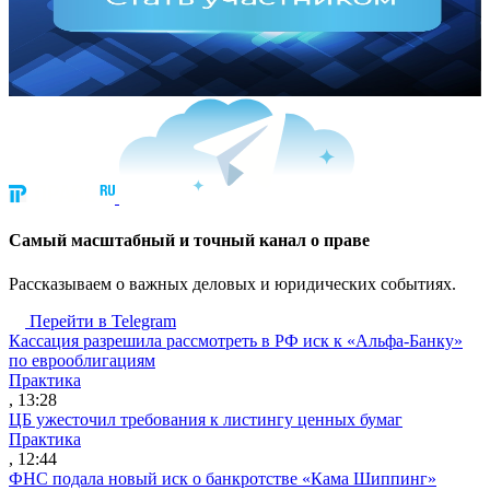
Cамый масштабный и точный канал о праве
Рассказываем о важных деловых и юридических событиях.
Перейти в Telegram
Кассация разрешила рассмотреть в РФ иск к «Альфа-Банку»
по еврооблигациям
Практика
, 13:28
ЦБ ужесточил требования к листингу ценных бумаг
Практика
, 12:44
ФНС подала новый иск о банкротстве «Кама Шиппинг»