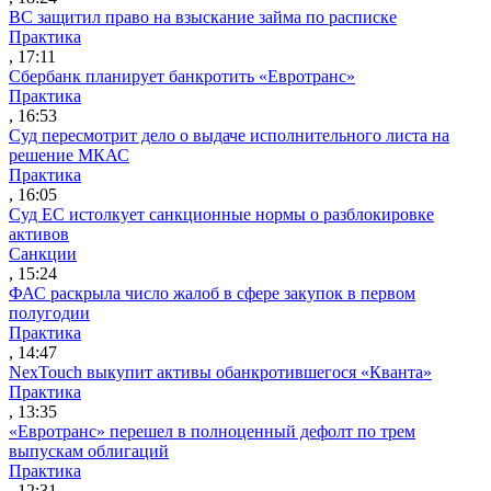
ВС защитил право на взыскание займа по расписке
Практика
, 17:11
Сбербанк планирует банкротить «Евротранс»
Практика
, 16:53
Суд пересмотрит дело о выдаче исполнительного листа на
решение МКАС
Практика
, 16:05
Суд ЕС истолкует санкционные нормы о разблокировке
активов
Санкции
, 15:24
ФАС раскрыла число жалоб в сфере закупок в первом
полугодии
Практика
, 14:47
NexTouch выкупит активы обанкротившегося «Кванта»
Практика
, 13:35
«Евротранс» перешел в полноценный дефолт по трем
выпускам облигаций
Практика
, 12:31