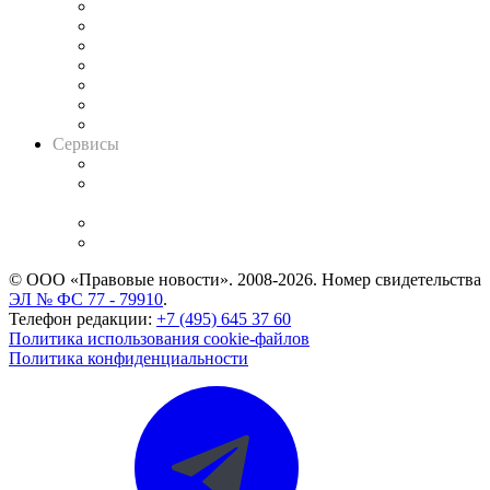
Картотека арбитражных дел
Решения арбитражных судов
Календарь рассмотрения арбитражных дел
Досье судей
Информация о судах
RSS лента новостей
Вакансии для юристов
Сервисы
Справочно-правовая система
Casebook: мониторинг дел
и компаний
Caselook: поиск и анализ практики
CASE.ONE: управление юридической службой
© ООО «Правовые новости». 2008-2026.
Номер свидетельства
ЭЛ № ФС 77 - 79910
.
Телефон редакции:
+7 (495) 645 37 60
Политика использования cookie-файлов
Политика конфиденциальности