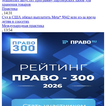
Wildberries запустит программу партнерских хабов для
хранения товаров
Практика
, 14:31
Суд в США обязал выплатить Meta* $942 млн из-за вреда
детям в соцсетях
Международная практика
, 13:54