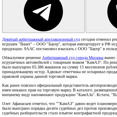
Девятый арбитражный апелляционный суд
сегодня отменил ре
игрушек
"Bauer" – ООО "Бауер", которая импортирует в РФ и
продукции. 9ААС постановил взыскать с ООО "Бауер" в пользу
Обжалуемое решение
Арбитражный суд города Москвы
вынес 2
игрушечных автомобилей с товарным знаком "КамАЗ". По реше
было выпущено 65.386 машинок на сумму 15 миллионов рублей
принадлежащему истцу. Адвокат ответчика не оспаривал прода
правовой охраны данной торговой марки.
Как ранее пояснил официальный представитель автопроизводит
имея никаких прав на торговую марку. В каталоге, размещенн
внешнему виду напоминают продукцию "КамАЗа". Кстати, "Bau
Олег Афанасьев отметил, что ""КамАЗ" давно ведет планомерн
было выиграно порядка десяти судебных дел против производи
судебных разбирательств стало изъятие контрафактной продукц