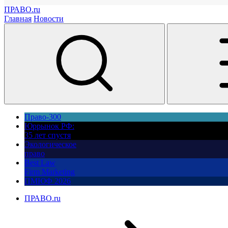
ПРАВО.ru
Главная
Новости
Право-300
Юррынок РФ:
35 лет спустя
Экологическое
право
Best Law
Firm Marketing
ПМЮФ 2026
ПРАВО.ru