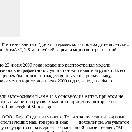
З" во взыскании с "дочки" германского производителя детских
 "КамАЗ", 2,8 млн рублей за реализацию контрафактной
 по 23 июня 2009 года незаконно распространял модели
знана контрафактной. Суд постановил изъять игрушки. Всего
игрушек был признан тождественным товарному знаку,
отметил юрист, до апреля 2009 года у завода не было
ели автомобилей "КамАЗ" в основном из Китая, при этом не
узовых машин и грузовых машин с прицепом, которые по
 Lamborghini Murcielago.
в ООО „Бауер“ один из многих. Только за последний год нами
использующих наш товарный знак", — поясняет он. Результатом
у государства в размере от 10 тысяч до 30 тысяч рублей. "Мы