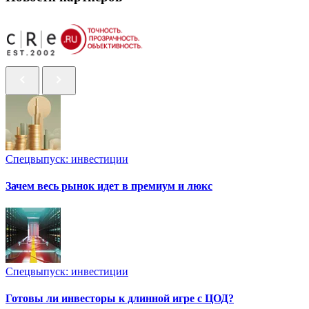
Спецвыпуск: инвестиции
Зачем весь рынок идет в премиум и люкс
Спецвыпуск: инвестиции
Готовы ли инвесторы к длинной игре с ЦОД?