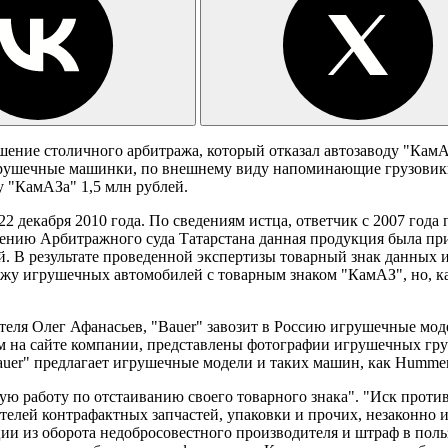
шение столичного арбитража, который отказал автозаводу "КамА
грушечные машинки, по внешнему виду напоминающие грузовики
 "КамАЗа" 1,5 млн рублей.
2 декабря 2010 года. По сведениям истца, ответчик с 2007 года
нию Арбитражного суда Татарстана данная продукция была при
. В результате проведенной экспертизы товарный знак данных 
жу игрушечных автомобилей с товарным знаком "КамАЗ", но, как 
еля Олег Афанасьев, "Bauer" завозит в Россию игрушечные мод
ом на сайте компании, представлены фотографии игрушечных гр
er" предлагает игрушечные модели и таких машин, как Hummer и
ую работу по отстаиванию своего товарного знака". "Иск проти
телей контрафактных запчастей, упаковки и прочих, незаконно 
ии из оборота недобросовестного производителя и штраф в польз