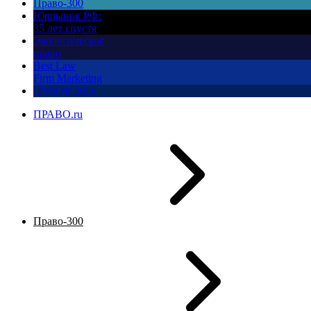
Право-300
Юррынок РФ:
35 лет спустя
Экологическое
право
Best Law
Firm Marketing
ПМЮФ 2026
ПРАВО.ru
Право-300