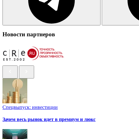
Новости партнеров
Спецвыпуск: инвестиции
Зачем весь рынок идет в премиум и люкс