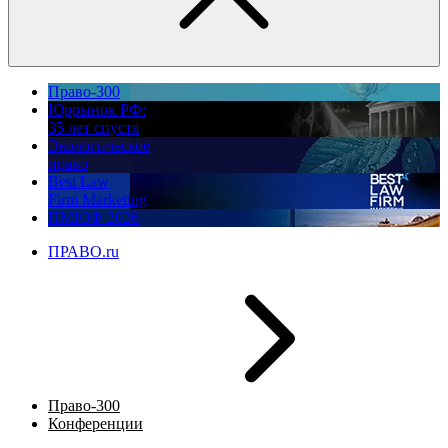
Право-300
Юррынок РФ:
35 лет спустя
Экологическое
право
Best Law
Firm Marketing
ПМЮФ 2026
ПРАВО.ru
Право-300
Конференции