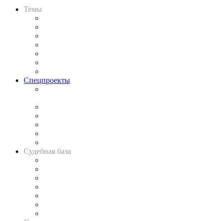
Темы
Практика
Законодательство
Процесс
Исследования
Рынок юридических услуг
Юридическое сообщество
Важнейшие правовые темы в прессе
Спецпроекты
Подкаст «В здравом уме
и твёрдой памяти»
Legal Design
Банкротная панорама
Советы для литигаторов
Сговоры на торгах
Авто
Судебная база
Картотека арбитражных дел
Решения арбитражных судов
Календарь рассмотрения арбитражных дел
Досье судей
Информация о судах
RSS лента новостей
Вакансии для юристов