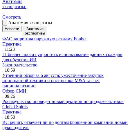
Анатомия
экспертизы
Смотреть
Анатомия экспертизы
Новости
Анатомия
экспертизы
ФАС запретила наружную рекламу Fonbet
Практика
, 11:23
IT-бизнес просит упростить использование данных граждан
для обучения ИИ
Законодательство
, 10:59
Утренний обзор за 6 августа: ужесточение закупок
иностранной техники и рост рынка M&A за счет
национализации
Обзор СМИ
, 09:26
Росимущество проведет новый аукцион по продаже активов
Global Spirits
Практика
, 18:50
ВС решит, отвечает ли по долгам брошенной компании новый
руководитель