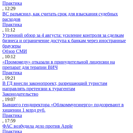
Практика
, 12:29
ВС разъяснил, как считать срок для взыскания судебных
расходов
Практика
, 11:12
Утренний обзор за 4 августа: усиление контроля за сделкам
бизнеса и ограничение доступа к банкам через иностранные
браузеры
Обзор СМИ
, 10:12
«Промомеду» отказали в принудительной лицензии на
препарат для терапии ВИЧ
Практика
, 19:21
В ГД внесли законопроект, разрешающий туристам
направлять претензии к турагентам
Законодательство
, 19:07
Бывшего гендиректора «Облкоммунэнерго» подозревают в
хищении 1 млрд руб.
Практика
, 17:59
ФАС возбудила дело против Apple
Практика