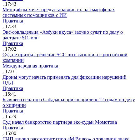
, 17:43
Минцифры хочет предустанавливать на смартфонах
системных помощников с ИИ
Практика
, 17:33
Экс-совладельца «Азбуки вкуса» заочно судят по делу о
растрате $11 млн
Практика
, 17:02
Суд не признал решение SCC по взысканию с российской
компании
Международная практика
, 17:01
Дроны могут начать применять для фиксации нарушений
ПДД
Практика
, 15:41
Бывшего сенатора Сабадаша приговорили к 12 годам по делу
о хищении
Практика
, 15:29
Суд начал банкротство партнера экс-судьи Момотова
Практика
, 15:00
СИП заново рассмотрит спор «М.Видео» о товарном знаке