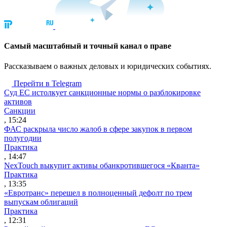
Cамый масштабный и точный канал о праве
Рассказываем о важных деловых и юридических событиях.
Перейти в Telegram
Суд ЕС истолкует санкционные нормы о разблокировке
активов
Санкции
, 15:24
ФАС раскрыла число жалоб в сфере закупок в первом
полугодии
Практика
, 14:47
NexTouch выкупит активы обанкротившегося «Кванта»
Практика
, 13:35
«Евротранс» перешел в полноценный дефолт по трем
выпускам облигаций
Практика
, 12:31