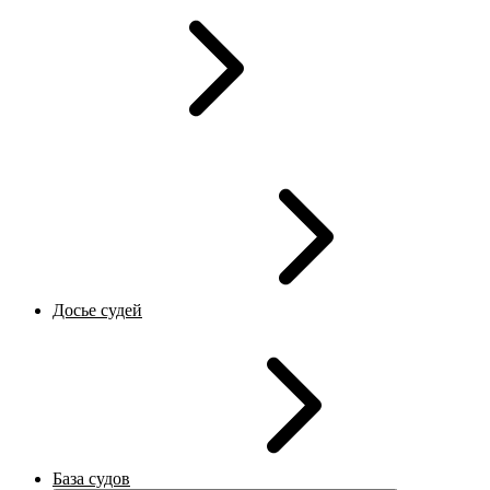
Досье судей
База судов