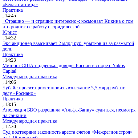
«Белая пятница»
Практика
, 14:45
«Страшно — и страшно интересно»: космонавт Кикина о том,
что роднит ее работу с юридической
Юрист
, 14:32
Экс-акционер взыскивает 2 млрд руб. убытков из-за размытой
доли
Практика
, 14:23
Минюст США поддержал доводы России в споре с Yukos
Capital
Международная практика
, 14:06
Чубайс просит приостановить взыскание 5,5 млрд руб. по
делу «Роснано»
Практика
, 13:15
Апелляция БВО разрешила «Альфа-Банку» судиться, несмотря
на санкции
Международная практика
, 12:30
Суд подтвердил законность ареста счетов «Межрегионстроя»
на 1,18 млрд руб.