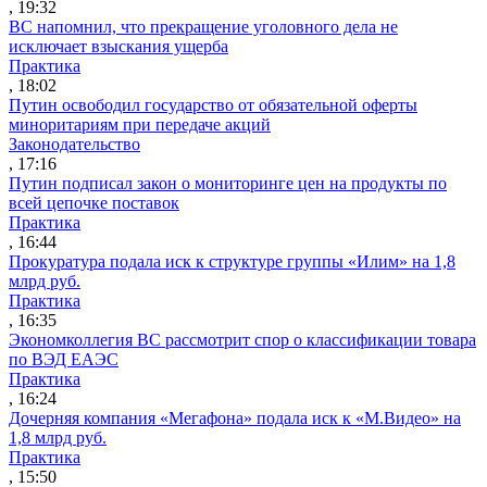
, 19:32
ВС напомнил, что прекращение уголовного дела не
исключает взыскания ущерба
Практика
, 18:02
Путин освободил государство от обязательной оферты
миноритариям при передаче акций
Законодательство
, 17:16
Путин подписал закон о мониторинге цен на продукты по
всей цепочке поставок
Практика
, 16:44
Прокуратура подала иск к структуре группы «Илим» на 1,8
млрд руб.
Практика
, 16:35
Экономколлегия ВС рассмотрит спор о классификации товара
по ВЭД ЕАЭС
Практика
, 16:24
Дочерняя компания «Мегафона» подала иск к «М.Видео» на
1,8 млрд руб.
Практика
, 15:50