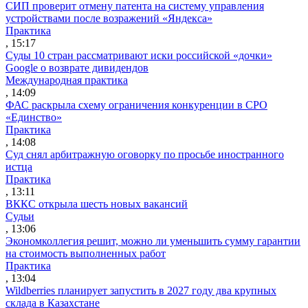
СИП проверит отмену патента на систему управления
устройствами после возражений «Яндекса»
Практика
, 15:17
Суды 10 стран рассматривают иски российской «дочки»
Google о возврате дивидендов
Международная практика
, 14:09
ФАС раскрыла схему ограничения конкуренции в СРО
«Единство»
Практика
, 14:08
Суд снял арбитражную оговорку по просьбе иностранного
истца
Практика
, 13:11
ВККС открыла шесть новых вакансий
Судьи
, 13:06
Экономколлегия решит, можно ли уменьшить сумму гарантии
на стоимость выполненных работ
Практика
, 13:04
Wildberries планирует запустить в 2027 году два крупных
склада в Казахстане