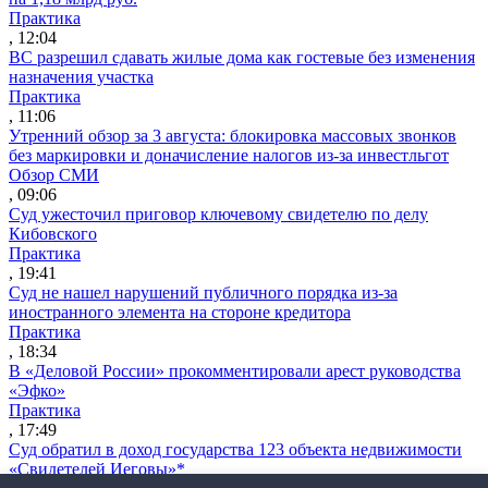
Практика
, 12:04
ВС разрешил сдавать жилые дома как гостевые без изменения
назначения участка
Практика
, 11:06
Утренний обзор за 3 августа: блокировка массовых звонков
без маркировки и доначисление налогов из-за инвестльгот
Обзор СМИ
, 09:06
Суд ужесточил приговор ключевому свидетелю по делу
Кибовского
Практика
, 19:41
Суд не нашел нарушений публичного порядка из-за
иностранного элемента на стороне кредитора
Практика
, 18:34
В «Деловой России» прокомментировали арест руководства
«Эфко»
Практика
, 17:49
Суд обратил в доход государства 123 объекта недвижимости
«Свидетелей Иеговы»*