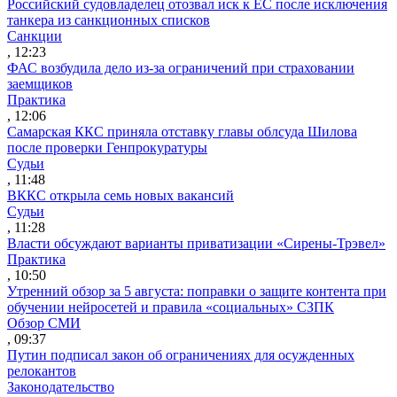
Российский судовладелец отозвал иск к ЕС после исключения
танкера из санкционных списков
Санкции
, 12:23
ФАС возбудила дело из-за ограничений при страховании
заемщиков
Практика
, 12:06
Самарская ККС приняла отставку главы облсуда Шилова
после проверки Генпрокуратуры
Судьи
, 11:48
ВККС открыла семь новых вакансий
Судьи
, 11:28
Власти обсуждают варианты приватизации «Сирены-Трэвел»
Практика
, 10:50
Утренний обзор за 5 августа: поправки о защите контента при
обучении нейросетей и правила «социальных» СЗПК
Обзор СМИ
, 09:37
Путин подписал закон об ограничениях для осужденных
релокантов
Законодательство