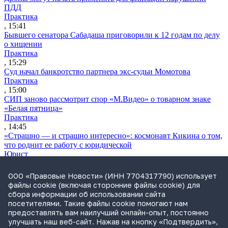
ПДД
Практика
, 15:41
Бывшего сенатора Сабадаша приговорили к 12 годам по делу
о хищении
Практика
, 15:29
Суд начал банкротство партнера экс-судьи Момотова
Практика
, 15:00
СИП заново рассмотрит спор «М.Видео» о товарном знаке
«Белая пятница»
Практика
, 14:45
«Страшно — и страшно интересно»: космонавт Кикина о том,
что роднит ее работу с юридической
Юрист
, 14:32
Экс-акционер взыскивает 2 млрд руб. убытков из-за размытой
ООО «Правовые Новости» (ИНН 7704317790) использует
доли
файлы cookie (включая сторонние файлы cookie) для
Практика
сбора информации об использовании сайта
, 14:23
посетителями. Такие файлы cookie помогают нам
Минюст США поддержал доводы России в споре с Yukos
предоставлять вам наилучший онлайн-опыт, постоянно
Capital
улучшать наш веб-сайт. Нажав на кнопку «Подтвердить»,
Международная практика