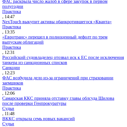
ФАС раскрыла число жалоб в сфере закупок в первом
полугодии
Практика
, 14:47
NexTouch выкупит активы обанкротившегося «Кванта»
Практика
, 13:35
«Евротранс» перешел в полноценный дефолт по трем
выпускам облигаций
Практика
, 12:31
Российский судовладелец отозвал иск к ЕС после исключения
танкера из санкционных списков
Санкции
, 12:23
ФАС возбудила дело из-за ограничений при страховании
заемщиков
Практика
, 12:06
Самарская ККС приняла отставку главы облсуда Шилова
после проверки Генпрокуратуры
Судьи
, 11:48
ВККС открыла семь новых вакансий
Судьи