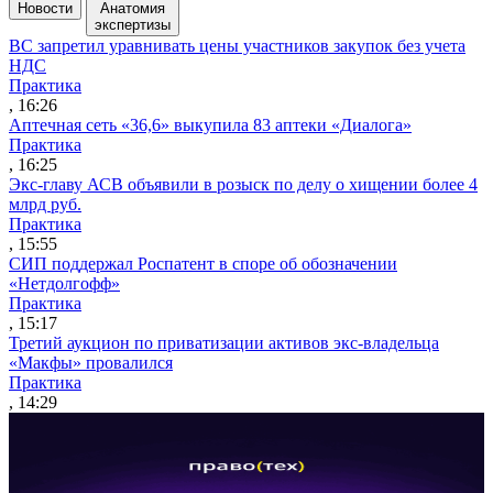
Новости
Анатомия
экспертизы
ВС запретил уравнивать цены участников закупок без учета
НДС
Практика
, 16:26
Аптечная сеть «36,6» выкупила 83 аптеки «Диалога»
Практика
, 16:25
Экс-главу АСВ объявили в розыск по делу о хищении более 4
млрд руб.
Практика
, 15:55
СИП поддержал Роспатент в споре об обозначении
«Нетдолгофф»
Практика
, 15:17
Третий аукцион по приватизации активов экс-владельца
«Макфы» провалился
Практика
, 14:29