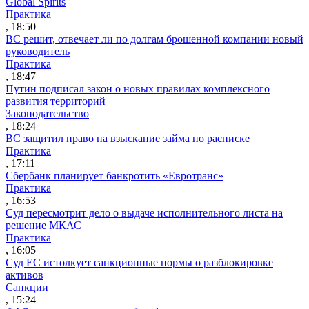
Global Spirits
Практика
, 18:50
ВС решит, отвечает ли по долгам брошенной компании новый
руководитель
Практика
, 18:47
Путин подписал закон о новых правилах комплексного
развития территорий
Законодательство
, 18:24
ВС защитил право на взыскание займа по расписке
Практика
, 17:11
Сбербанк планирует банкротить «Евротранс»
Практика
, 16:53
Суд пересмотрит дело о выдаче исполнительного листа на
решение МКАС
Практика
, 16:05
Суд ЕС истолкует санкционные нормы о разблокировке
активов
Санкции
, 15:24