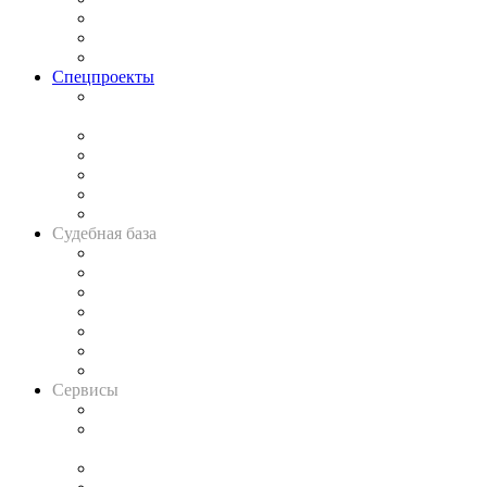
Рынок юридических услуг
Юридическое сообщество
Важнейшие правовые темы в прессе
Спецпроекты
Подкаст «В здравом уме
и твёрдой памяти»
Legal Design
Банкротная панорама
Советы для литигаторов
Сговоры на торгах
Авто
Судебная база
Картотека арбитражных дел
Решения арбитражных судов
Календарь рассмотрения арбитражных дел
Досье судей
Информация о судах
RSS лента новостей
Вакансии для юристов
Сервисы
Справочно-правовая система
Casebook: мониторинг дел
и компаний
Caselook: поиск и анализ практики