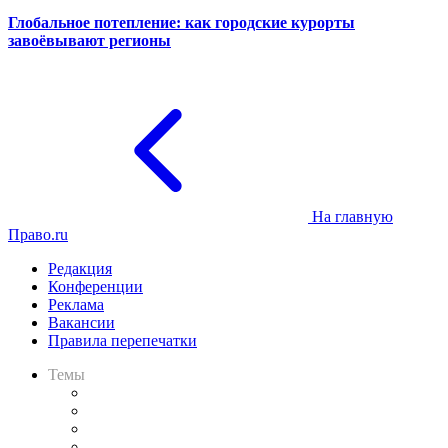
Глобальное потепление: как городские курорты
завоёвывают регионы
На главную
Право.ru
Редакция
Конференции
Реклама
Вакансии
Правила перепечатки
Темы
Практика
Законодательство
Процесс
Исследования