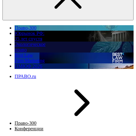
Право-300
Юррынок РФ:
35 лет спустя
Экологическое
право
Best Law
Firm Marketing
ПМЮФ 2026
ПРАВО.ru
Право-300
Конференции