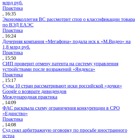
млрд руб.
Практика
, 16:35
Экономколлегия ВС рассмотрит спор о классификации товара
по ВЭД ЕАЭС
Практика
, 16:24
Дочерняя компания «Мегафона» подала иск к «М.Видео» на
1,8 млрд руб.
Практика
, 15:50
СИП проверит отмену патента на систему управления
устройствами после возражений «Яндекса»
Практика
, 15:17
Суды 10 стран рассматривают иски российской «дочки»
Google о возврате дивидендов
Международная практика
, 14:09
ФАС раскрыла схему ограничения конкуренции в СРО
«Единство»
Практика
, 14:08
Суд снял арбитражную оговорку по просьбе иностранного
истца