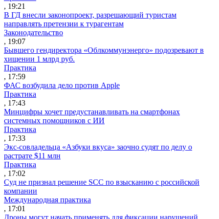
, 19:21
В ГД внесли законопроект, разрешающий туристам
направлять претензии к турагентам
Законодательство
, 19:07
Бывшего гендиректора «Облкоммунэнерго» подозревают в
хищении 1 млрд руб.
Практика
, 17:59
ФАС возбудила дело против Apple
Практика
, 17:43
Минцифры хочет предустанавливать на смартфонах
системных помощников с ИИ
Практика
, 17:33
Экс-совладельца «Азбуки вкуса» заочно судят по делу о
растрате $11 млн
Практика
, 17:02
Суд не признал решение SCC по взысканию с российской
компании
Международная практика
, 17:01
Дроны могут начать применять для фиксации нарушений