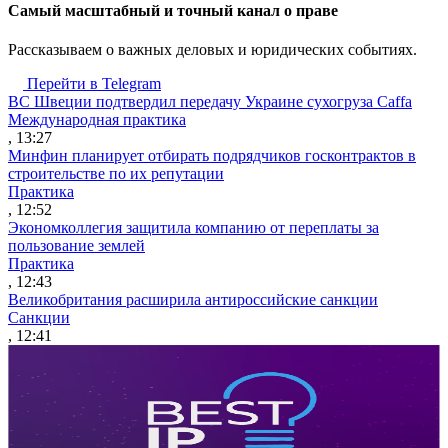
Cамый масштабный и точный канал о праве
Рассказываем о важных деловых и юридических событиях.
Перейти в Telegram
ВС Швеции подтвердил передачу Украине сухогруза Caffa
Международная практика
, 13:27
Минфин планирует отбирать подрядчиков госконтрактов в
строительстве по их репутации
Практика
, 12:52
Экономколлегия защитила компанию от переплаты за
пользование землей
Практика
, 12:43
Великобритания расширила антироссийские санкции
Санкции
, 12:41