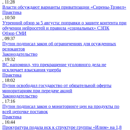
, 11:28
Власти обсуждают варианты приватизации «Сирены-Трэвел»
Практика
, 10:50
Утренний обзор за 5 августа: поправки о защите контента при
обучении нейросетей и правила «социальных» СЗПК
Обзор СМИ
, 09:37
Путин подписал закон об ограничениях для осужденных
релокантов
Законодательство
, 19:32
ВС напомнил, что прекращение уголовного дела не
исключает взыскания ущерба
Практика
, 18:02
Путин освободил государство от обязательной оферты
миноритариям при передаче акций
Законодательство
, 17:16
Путин подписал закон о мониторинге цен на продукты по
всей цепочке поставок
Практика
, 16:44
Прокуратура подала иск к структуре группы «Илим» на 1,8